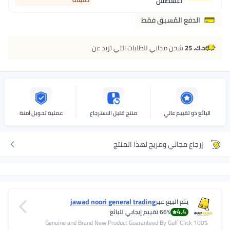
اغسطس
الدفع المُسبق فقط
د.ك. 25
شحن مجاني للطلبات التي تزيد عن
البائع ذو تقييم عالي
منتج قليل الاسترجاع
عملية تحويل آمنة
إرجاع مجاني ومريح لهذا المنتج
jawad noori general trading
يتم البيع عبر
4.4
66%
تقييم إيجابي للبائع
100% Genuine and Brand New Product Guaranteed By Gulf Click