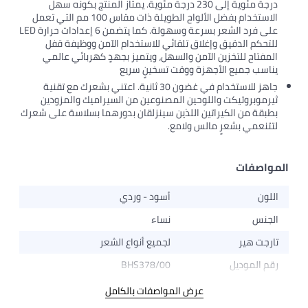
درجة مئوية إلى 230 درجة مئوية. يمتاز المنتج بكونه سهل
الاستخدام بفضل الألواح الطويلة ذات مقاس 100 مم التي تعمل
على فرد الشعر بسرعة وسهولة. كما يتضمن 6 إعدادات حرارة LED
للتحكم الدقيق وإغلاق تلقائي للاستخدام الآمن ووظيفة قفل
المفتاح للتخزين الآمن والسهل، ويتميز بجهدٍ كهربائي عالمي
يناسب جميع الأجهزة ووقت تسخينٍ سريع
جاهز للاستخدام في غضون 30 ثانية. اعتني بشعرك مع تقنية
ثيرموبروتيكت واللوحين المصنوعين من السيراميك والمزودين
بطبقة من الكيراتين اللذين سينزلقان بدورهما بسلاسة على شعرك
لتتنعمي بشعرٍ مالس ولامع.
المواصفات
اللون
أسود - وردي
الجنس
نساء
تارجت هير
لجميع أنواع الشعر
رقم الموديل
BHS378/00
عرض المواصفات بالكامل