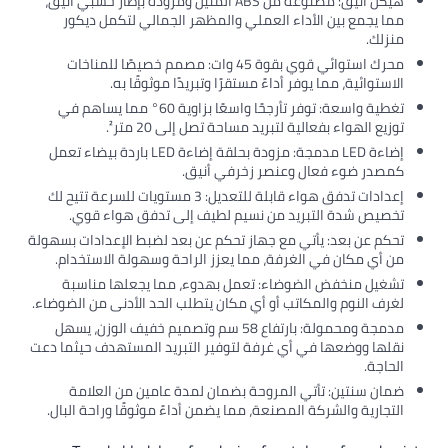
هيكل أنيق: مصنوعة من ABS المتين ومزودة بإطار خشبي أنيق،
لي والمظهر الجمالي لتكمل ديكور
محرك استوائي قوي بقوة 45 وات: مصمم خصيصًا للمناخات
ستقرًا وتبريدًا موثوقًا به.
تغطية واسعة: توفر تأرجحًا واسعًا بزاوية 60° مما يساهم في
احة تصل إلى 20 متر².
إضاءة LED مدمجة: مزودة بحلقة إضاءة LED باردة بيضاء تعمل
خرفي أنيق.
إعدادات تدفق هواء قابلة للتعديل: 3 مستويات للسرعة تتيح لك
سيم لطيف إلى تدفق هواء قوي.
ز تحكم عن بعد لضبط الإعدادات بسهولة
ا يعزز الراحة وسهولة الاستخدام.
عمل بهدوء، مما يجعلها مناسبة
ي مكان يتطلب الحد الأدنى من الضوضاء.
مدمجة ومحمولة: بارتفاع 58 سم وتصميم خفيف الوزن، يسهل
 لتوفير التبريد المستهدف حيثما دعت
ة بضمان لمدة عامين من العلامة
مما يضمن أداءً موثوقًا وراحة البال.