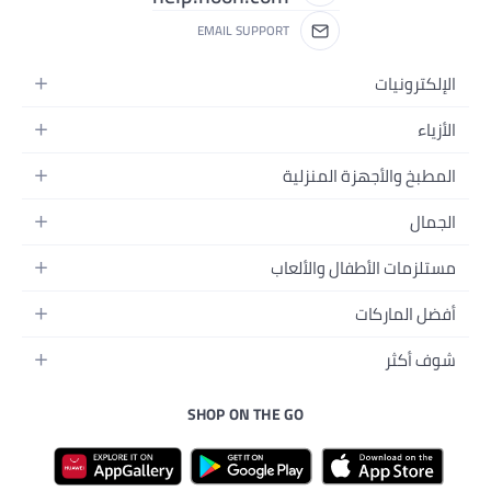
EMAIL SUPPO
ب
SHOP ON THE