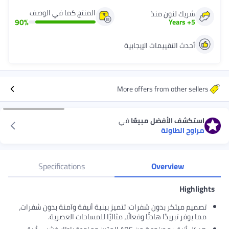
المنتج كما في الوصف
90
%
ية
More
في
Specifications
تتميز ببنية أنيقة وآمنة بدون شفرات،
لًا، مثاليًا للمساحات العصرية.