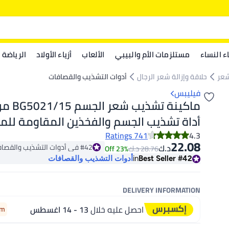
اء النساء
مستلزمات الأم والبيبي
الألعاب
أزياء الأولاد
الرياضة
شعر
حلاقة وإزالة شعر الرجال
أدوات التشذيب والقصافات
فيليبس
أداة تشذيب الجسم والفخذين المقاومة للماء
741 Ratings
4.3
22.08
#42 في أدوات التشذيب والقصافات
د.ك‏
د.ك‏
23% Off
28.76
للطول | 60 دقيقة من الاستخدام اللاسلك
#42 في أدوات التشذيب والقصافات
#42
Best Seller
in
أدوات التشذيب والقصافات
للبشرة، ملحق للوصول إلى الظهر
DELIVERY INFORMATION
احصل عليه خلال
13 - 14 اغسطس
8m