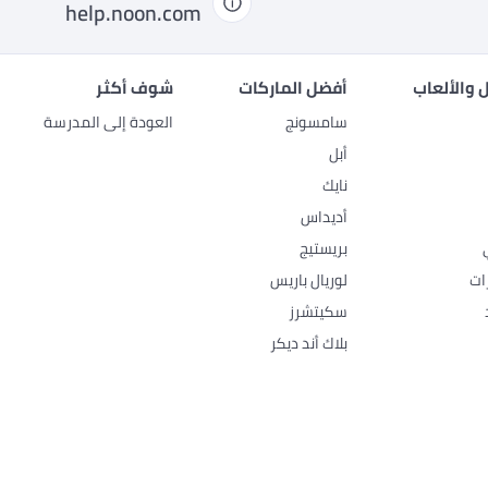
help.noon.com
 والألعاب
أفضل الماركات
شوف أكثر
سامسونج
العودة إلى المدرسة
أبل
نايك
أديداس
بريستيج
ات
لوريال باريس
سكيتشرز
بلاك أند ديكر