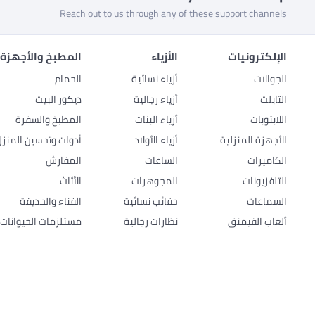
Reach out to us through any of these support channels
الإلكترونيات
الأزياء
المطبخ والأجهزة 
الجوالات
أزياء نسائية
الحمام
التابلت
أزياء رجالية
ديكور البيت
اللابتوبات
أزياء البنات
المطبخ والسفرة
الأجهزة المنزلية
أزياء الأولاد
أدوات وتحسين المنزل
الكاميرات
الساعات
المفارش
التلفزيونات
المجوهرات
الأثاث
السماعات
حقائب نسائية
الفناء والحديقة
ألعاب القيمنق
نظارات رجالية
مستلزمات الحيوانات ا