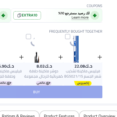
COUPONS
لك رصيد مسترجع 10%
EXTRA10
Learn more
FREQUENTLY BOUGHT TOGETHER
د.ك‏
د.ك‏
د.ك‏
6.90
8.02
22.08
فيليبس ماكينة تشذيب
دوشر ماكينة حلاقة
فيليبس ماكين
شعر الجسم BG5021/15
كهربائية للرجال، مجموعة
وحلاقة لل
من Philips | أداة تشذيب
مشذب اللحية وقص
80/15
الجسم والفخذين المقاومة
الشعر مع شاشة LCD،
100% | حلاق
BUY
للماء | أداة لحلاقة شعر
ماكينة حلاقة للرجال
وقريبة | ملحق 
الجسم، مشط قابل للتعديل
ببطارية قابلة لإعادة
للطي للمناطق ا
بـ 3 إعدادات للطول | 60
الشحن 2000mAh
أمش
دقيقة من الاستخدام
100 دقيقة لاسلكيًا
اللاسلكي، حماية للبشرة،
Ratings & Reviews
Product Features
Product Overview