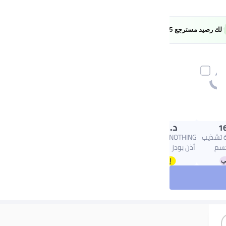
EXTRA5
لك رصيد مسترجع 5%
Learn more
د.ك‏
12.43
1
ة تشذيب
cmf by NOTHING سماعات
جسم
أذن بودز 2 مع تقنية إلغاء
BG54 | رطب وجاف
الضوضاء النشطة الهجينة
ة ناعمة
48 ديسيبل وتكنولوجيا
ظهر قابل
التكيف البيئي، تكامل
لصعبة |
شات جي بي تي -
اط 2/3/5 مم | حتى