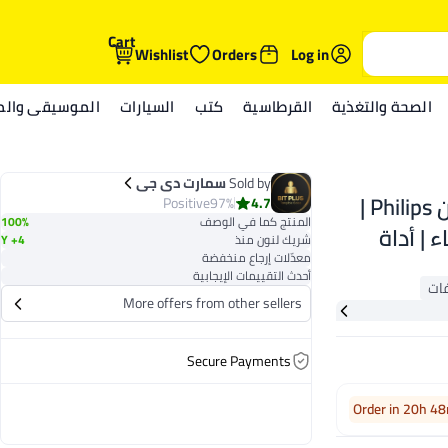
Cart
Wishlist
Orders
Log in
الصحة والتغذية
القرطاسية
كتب
السيارات
الموسيقى والمي
Sold by
سمارت دی جی
ماكينة تشذيب شعر الجسم BG5021/15 من Philips |
Positive
97%
4.7
المنتج كما في الوصف
100%
 | أداة
شريك لنون منذ
4+ Y
معدّلات إرجاع منخفضة
لحلاقة شعر الجسم، مشط قابل للتعديل بـ 3 إعدادات
أحدث التقييمات الإيجابية
ي، حماية
More offers from other sellers
Secure Payments
Order in 20h 4