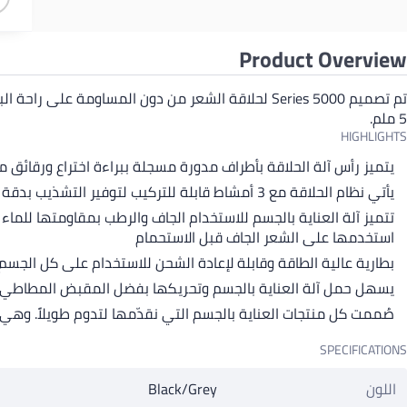
Product Overview
5 ملم.
HIGHLIGHTS
يتميز رأس آلة الحلاقة بأطراف مدورة مسجلة ببراءة اختراع ورقائق 
يأتي نظام الحلاقة مع 3 أمشاط قابلة للتركيب لتوفير التشذيب بدقة 2 مم و3 مم و5 مم، أو يمكنك استخدامه بدون أي مشط لنتيجة أكثر دقة.
تتميز آلة العناية بالجسم للاستخدام الجاف والرطب بمقاومتها للماء
استخدمها على الشعر الجاف قبل الاستحمام
بطارية عالية الطاقة وقابلة لإعادة الشحن للاستخدام على كل الجسم، مع استخدام لاسلكي لمدة 60 دقيقة. مع حل الشحن السريع، ي
يسهل حمل آلة العناية بالجسم وتحريكها بفضل المقبض المطاطي ا
صُممت كل منتجات العناية بالجسم التي نقدّمها لتدوم طويلاً. وهي 
SPECIFICATIONS
اللون
Black/Grey