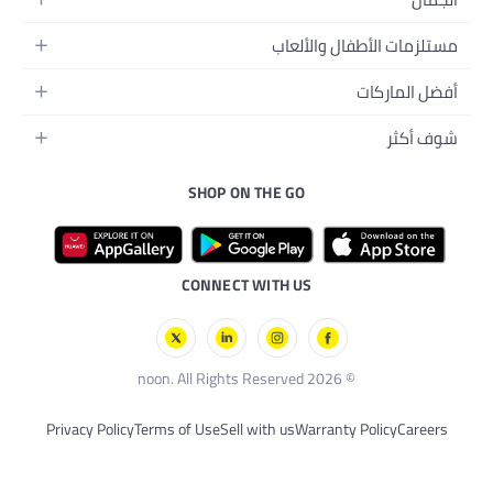
والألعاب
ل
جسم
ة
ي
SHOP ON THE GO
ترونية
بي
الأليفة
رجال
ترات
لصحية
عد
CONNECT WITH US
Privacy Policy
Terms of Use
Sell with us
Warran