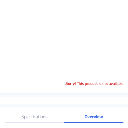
Sorry! This p
Specifications
O