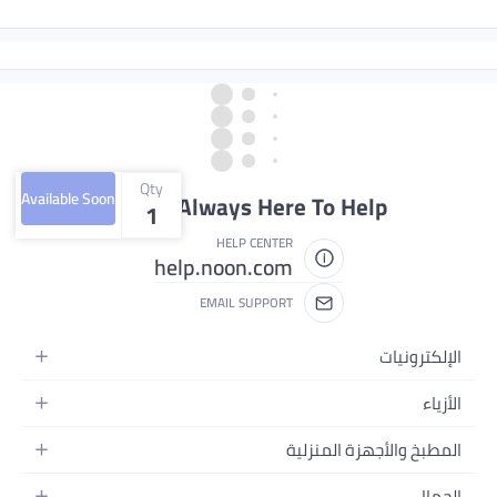
Qty
Available Soon
We're Always Here To
1
HELP CENTER
help.noon.com
EMAIL SUPPORT
لمنزلية