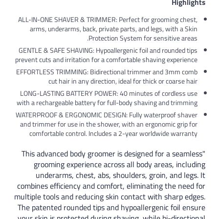
ALL-IN-ONE SHAVER & TRIMMER: Perfect for 
arms, underarms, back, private parts, and 
Protection System for
GENTLE & SAFE SHAVING: Hypoallergenic foil 
prevent cuts and irritation for a comfortable s
EFFORTLESS TRIMMING: Bidirectional trimm
cut hair in any direction, ideal for t
LONG-LASTING BATTERY POWER: 40 minutes 
with a rechargeable battery for full-body sha
WATERPROOF & ERGONOMIC DESIGN: Fully wa
and trimmer for use in the shower, with an e
comfortable control. Includes a 2-year w
"This advanced body groomer is designe
grooming experience across all body
underarms, chest, abs, shoulders, g
combines efficiency and comfort, elimina
multiple tools and reducing skin contact 
The patented rounded tips and hypoaller
your skin is protected during shaving, wh