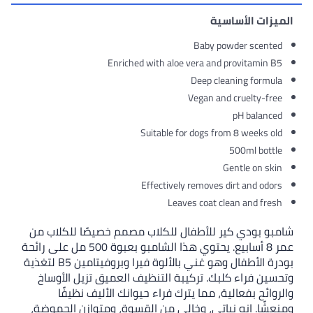
الميزات الأساسية
Baby powder scented
Enriched with aloe vera and provitamin B5
Deep cleaning formula
Vegan and cruelty-free
pH balanced
Suitable for dogs from 8 weeks old
500ml bottle
Gentle on skin
Effectively removes dirt and odors
Leaves coat clean and fresh
شامبو بودي كير للأطفال للكلاب مصمم خصيصًا للكلاب من
عمر 8 أسابيع. يحتوي هذا الشامبو بعبوة 500 مل على رائحة
بودرة الأطفال وهو غني بالألوة فيرا وبروفيتامين B5 لتغذية
وتحسين فراء كلبك. تركيبة التنظيف العميق تزيل الأوساخ
والروائح بفعالية، مما يترك فراء حيوانك الأليف نظيفًا
ومنعشًا. إنه نباتي، وخالي من القسوة، ومتوازن الحموضة،