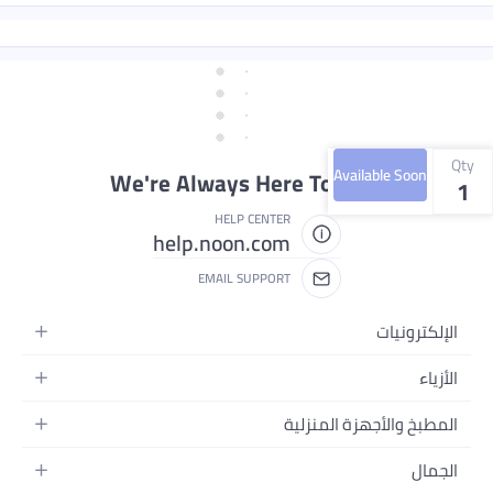
Qty
Available Soon
We're Always Here To Help
1
HELP CENTER
help.noon.com
EMAIL SUPPORT
الإلكترونيات
الجوالات
الأزياء
التابلت
أزياء نسائية
المطبخ والأجهزة المنزلية
اللابتوبات
أزياء رجالية
الحمام
الأجهزة المنزلية
الجمال
أزياء البنات