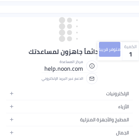
الكمية
متوفر قريبا
نحن دائماً جاهزون لمساعدتك
1
مركز المساعدة
help.noon.com
الدعم عبر البريد الإلكتروني
الإلكترونيات
الجوالات
الأزياء
التابلت
أزياء نسائية
المطبخ والأجهزة المنزلية
اللابتوبات
أزياء رجالية
الحمام
الأجهزة المنزلية
الجمال
أزياء البنات