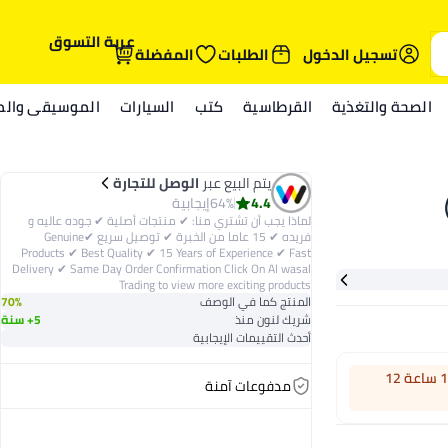
عربة التسوق
تسجيل الدخول
الطلبات
المفضلة
الصحة والتغذية
القرطاسية
كتب
السيارات
الموسيقى والمي
يتم البيع عبر
الوصل للتجارة
4.4
64%
إيجابية
لماذا يجب أن تشتري منا: ✔ منتجات أصلية ✔ جوده عاليه و
فريده ✔ 15 عاما من الخبرة ✔ توصيل سريع ✔Genuine
Products ✔ Best Quality ✔ 15 Years of Experience ✔ Fast
Delivery ✔ Same Day Order Confirmation Click On Al wasal
Trading to view more exciting products
المنتج كما في الوصف
70%
شريك لنون منذ
5+ سنة
أحدث التقييمات الإيجابية
اطلب خلال 18 ساعة 12
مدفوعات آمنة