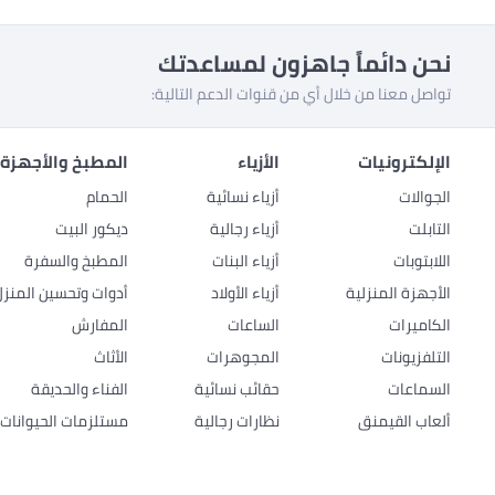
نحن دائماً جاهزون لمساعدتك
تواصل معنا من خلال أي من قنوات الدعم التالية:
الإلكترونيات
الأزياء
المطبخ والأجهزة 
الجوالات
أزياء نسائية
الحمام
التابلت
أزياء رجالية
ديكور البيت
اللابتوبات
أزياء البنات
المطبخ والسفرة
الأجهزة المنزلية
أزياء الأولاد
أدوات وتحسين المنزل
الكاميرات
الساعات
المفارش
التلفزيونات
المجوهرات
الأثاث
السماعات
حقائب نسائية
الفناء والحديقة
ألعاب القيمنق
نظارات رجالية
مستلزمات الحيوانات ا