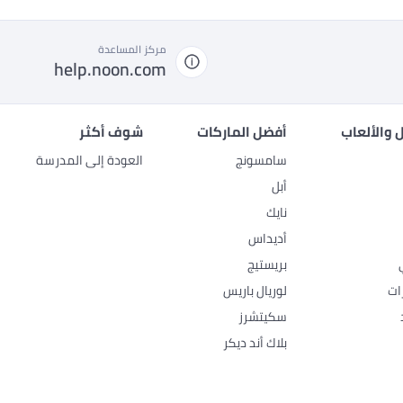
مركز المساعدة
help.noon.com
 والألعاب
أفضل الماركات
شوف أكثر
سامسونج
العودة إلى المدرسة
أبل
نايك
أديداس
بريستيج
ات
لوريال باريس
سكيتشرز
بلاك أند ديكر