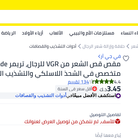
اء النساء
مستلزمات الأم والبيبي
الألعاب
أزياء الأولاد
الرياضة
شعر
حلاقة وإزالة شعر الرجال
أدوات التشذيب والقصافات
في جي آر
متخصص في الشحذ اللاسلكي والتشذيب ا
للحلاقين، شفرة بصلصال بدون شعر، للتشكي
4.4
134 تقييم
3.45
أقل سعر في السنة
د.ك‏
والتحديد والحلاقة وتشذيب اللحية. فضة
أقل سعر في السنة
استكشف الأفضل مبيعًا
في
أدوات التشذيب والقصافات
تفاصيل التوصيل
للأسف، لم نتمكن من توصيل العرض لعنوانك
يُباع معها أيضًا