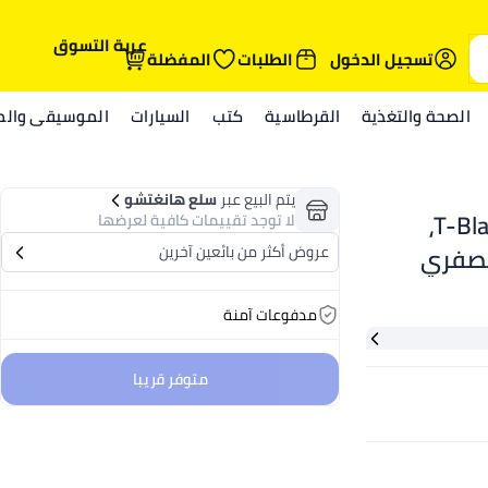
عربة التسوق
تسجيل الدخول
الطلبات
المفضلة
الصحة والتغذية
القرطاسية
كتب
السيارات
الموسيقى والمي
يتم البيع عبر
سلع هانغتشو
مقص قص الشعر من VGR للرجال، تريمر T-Blade،
لا توجد تقييمات كافية لعرضها
لصفري
عروض أكثر من بائعين آخرين
ل
مدفوعات آمنة
متوفر قريبا