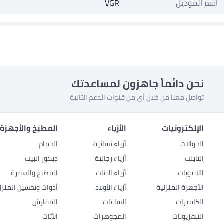
اسم الموديل
VGR
نحن دائماً جاهزون لمساعدتك
تواصل معنا من خلال أي من قنوات الدعم التالية:
الإلكترونيات
الأزياء
المطبخ والأجهزة 
الجوالات
أزياء نسائية
الحمام
التابلت
أزياء رجالية
ديكور البيت
اللابتوبات
أزياء البنات
المطبخ والسفرة
الأجهزة المنزلية
أزياء الأولاد
أدوات وتحسين المنزل
الكاميرات
الساعات
المفارش
التلفزيونات
المجوهرات
الأثاث