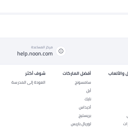
مركز المساعدة
help.noon.com
 والألعاب
أفضل الماركات
شوف أكثر
سامسونج
العودة إلى المدرسة
أبل
نايك
أديداس
بريستيج
ات
لوريال باريس