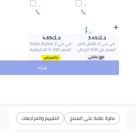
د.ك‏
د.ك‏
4.69
3.45
في جي آر مقص قص
في جي آر ماكينة حلاقة
الشعر من VGR للرجال،
الشعر V-290 الاحترافية
تريمر T-Blade، متخصص
مع شاشة ال اي دي
في الشحذ اللاسلكي
ذهبي/فضي
شراء
والتشذيب الصفري
للحلاقين، شفرة بصلصال
بدون شعر، للتشكيل
والتحديد والحلاقة وتشذيب
اللحية. فضة
نظرة عامة على المنتج
التقييم والمراجعات