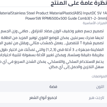
نظرة عامة على المنتج
erialStainless Steel Product MaterialPlastic(ABS) InputDC 5V 1A
Power5W RPM6500±500 Guide Comb3(1-2-3mm)
الميزات الأساسية
تصميم جسم صغير وخفيف الوزن مضاد للانزلاق ، صافي وزن الجسم يبلغ 0.28 رطل فقط وطوله 5.5 بوصة، وداعاً للأدوات الكبيرة ، عملية حرة ، قص أكثر دقة ، وجعل تشكيل ا
لديها محرك بسرعتين. يمكن للوضع القوي توفير المزيد من الطاقة
تصميم شفرة T للتفصيل ، يعمل كمشذب مثالي ويقلل من تهيج الجلد.
الماكينة مجهزة بـ 3 أدلة قص (1،2،3
بطريقة دقيقة وسلسة، ويمكن تغيير الأدلة بسهولة لتلبية احتياجا
سهل التخزين والحمل إلى أي مكان.
المواصفات
اللون
فضة
تارجت هير
لجميع أنواع الشعر