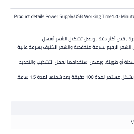
Product details Power Supply:USB Working Time120 Minutes
 الشعر الرفيع بسرعة منخفضة والشعر الكثيف بسرعة عالية.
ل قصيرة أو متوسطة أو طويلة، ويمكن استخدامها لعمل التشذيب والتحديد
يدعم الاستخدام السلكي واللاسلكي. يمكن الشحن السريع في أي مكان وفي أي وقت ، ويمكن استخدام بطارية الليثيوم 600 مللي أمبير بشكل مستمر لمدة 100 دقيقة بعد شحنها لمدة 1.5 ساعة.
V