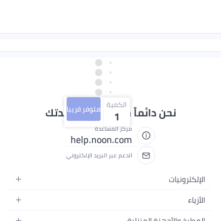
الكمية
متوفر قريبا
حن دائماً جاهزون لمساعدتك
1
مركز المساعدة
help.noon.com
الدعم عبر البريد الإلكتروني
ات
ة
أجهزة المنزلية