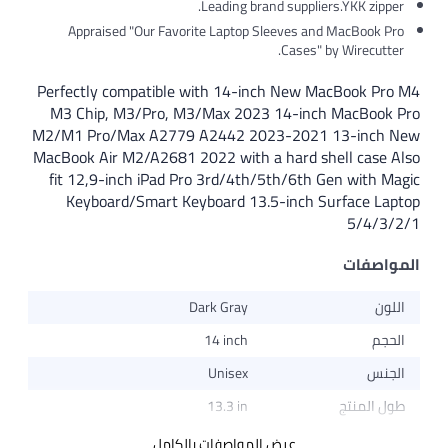
Leading brand suppliers.YKK zipper.
Appraised "Our Favorite Laptop Sleeves and MacBook Pro
Cases" by Wirecutter.
Perfectly compatible with 14-inch New MacBook Pro M4
M3 Chip, M3/Pro, M3/Max 2023 14-inch MacBook Pro
M2/M1 Pro/Max A2779 A2442 2023-2021 13-inch New
MacBook Air M2/A2681 2022 with a hard shell case Also
fit 12,9-inch iPad Pro 3rd/4th/5th/6th Gen with Magic
Keyboard/Smart Keyboard 13.5-inch Surface Laptop
5/4/3/2/1
المواصفات
اللون
Dark Gray
الحجم
14 inch
الجنس
Unisex
طول المنتج
13.3 in
عرض المواصفات بالكامل