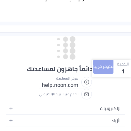
الكمية
متوفر قريبا
نحن دائماً جاهزون لمساعدتك
1
مركز المساعدة
help.noon.com
الدعم عبر البريد الإلكتروني
الإلكترونيات
الجوالات
الأزياء
التابلت
أزياء نسائية