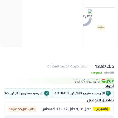
د.ك‏
13.87
شامل ضريبة القيمة المضافة
#7 في ألعاب الطاولة
28 د.ك‏
خصم 49%
أقل سعر في 7 يوم
عرض
تم بيع +100 مؤخرًا
#7 في ألعاب الطاولة
أكواد
لك رصيد مسترجع 10%, كود: EXTRA10
لك رصيد مسترجع 5%, كود: EXTRA5
تفاصيل التوصيل
احصل عليه خلال
12 - 13 اغسطس
اطلب خلال55 دقيقة