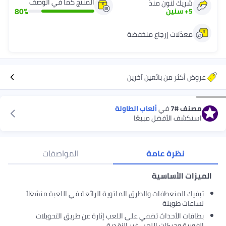
المنتج كما في الوصف
شريك لنون منذ
80
%
5
+
سنين
معدّلات إرجاع منخفضة
عروض أكثر من بائعين آخرين
مصنف
#7
في
ألعاب الطاولة
استكشف الأفضل مبيعًا
نظرة عامة
المواصفات
الميزات الأساسية
تبقيك المنعطفات والطرق الملتوية الرائعة في اللعبة منشغلاً
لساعات طويلة
بطاقات الأحداث تضفي على اللعب إثارة عن طريق التحويلات
الفورية وحركات اللعب غير النقدية