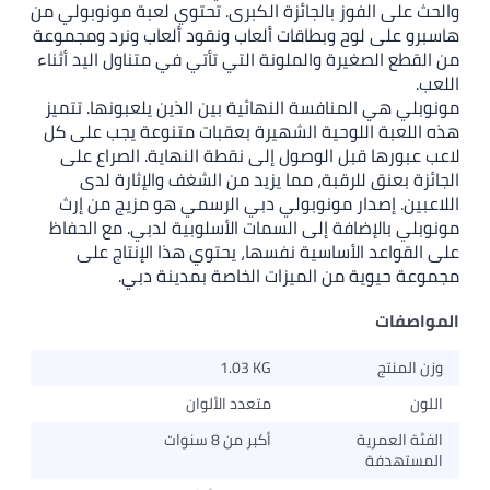
والحث على الفوز بالجائزة الكبرى. تحتوي لعبة مونوبولي من
هاسبرو على لوح وبطاقات ألعاب ونقود ألعاب ونرد ومجموعة
من القطع الصغيرة والملونة التي تأتي في متناول اليد أثناء
اللعب.
مونوبلي هي المنافسة النهائية بين الذين يلعبونها. تتميز
هذه اللعبة اللوحية الشهيرة بعقبات متنوعة يجب على كل
لاعب عبورها قبل الوصول إلى نقطة النهاية. الصراع على
الجائزة بعنق للرقبة، مما يزيد من الشغف والإثارة لدى
اللاعبين. إصدار مونوبولي دبي الرسمي هو مزيج من إرث
مونوبلي بالإضافة إلى السمات الأسلوبية لدبي. مع الحفاظ
على القواعد الأساسية نفسها، يحتوي هذا الإنتاج على
مجموعة حيوية من الميزات الخاصة بمدينة دبي.
المواصفات
وزن المنتج
1.03 KG
اللون
متعدد الألوان
الفئة العمرية
أكبر من 8 سنوات
المستهدفة