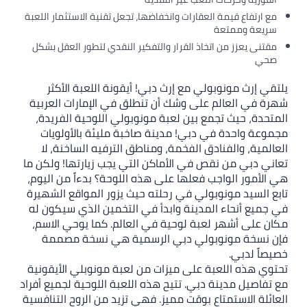
مع ارتفاع قيمة العقارات وانخفاضها، تجعل تقنية الاستثمار اللعبة
سريعة وممتعة
مقتنى يعزز من اتخاذ القرار والتفكير النقدي لتطور العقل بشكل
صحي
يلتقي إرث مونوبولي مع إرث دبي! أيقونة اللعبة الأكثر
شهرة في العالم على وشك أن تنطلق في الإمارات العربية
المتحدة، حيث تجمع بين لعبة مونوبولي اللوحية الفريدة،
مجموعة واحدة في دبي! مدينة صاخبة مليئة بالأولويات
العالمية، والفنادق الفخمة، ومناطق الترفيه الساخنة، لا
تعاني دبي من نقص في الأماكن التي يجب زيارتها! ولكن ما
هي الأمور الواجب فعلها على هذه اللوحة؟ بدءاً من اليوم،
تابع السيد مونوبولي في رحلته حيث يزور المواقع الشهيرة
في جميع أنحاء المدينة وابدأ في التخمين الذي سيكون له
مكان على أشهر لعبة لوحية في العالم. كما يوحي الاسم،
فإن نسخة مونوبولي دبي الرسمية هي نسخة مصممة
خصيصاً لدبي.
تحتوي هذه اللعبة على ميزات من لعبة مونوبلي الأيقونية
مع تفاصيل مدينة دبي. تتيح هذه اللعبة اللوحية لجميع أفراد
العائلة الاستمتاع بوقت مميز. فهي تزيد من الروح التنافسية