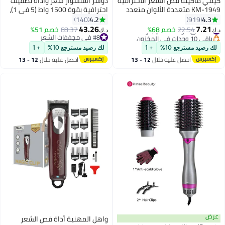
كيمي ماكينة قص الشعر الاحترافية
دوشر استشوار شعر وأداة تصفيف
KM-1949 متعددة الألوان متعدد
احترافية بقوة 1500 واط (5 في 1)،
الألوان
وضعف سرعة التجفيف، وإعداد
4.2
4.3
140
919
هواء بارد بزر واحد، ومكواة تجعيد
#21 في أدوات التشذيب والقصافات
43.26
7.21
22.54
خصم 68%
88.37
خصم 51%
د.ك‏
د.ك‏
باقي 10 وحدات في المخزون
الشعر، ومقاسين من أمشاط
#8 في مجففات الشعر
#21 في أدوات التشذيب والقصافات
#8 في مجففات الشعر
التهوية، وثلاثة إعدادات لدرجة
لك رصيد مسترجع 10%
+ 1
لك رصيد مسترجع 10%
+ 1
الحرارة، وردي.
احصل عليه خلال
12 - 13
احصل عليه خلال
12 - 13
اغسطس
اغسطس
عرض
واهل المهنية أداة قص الشعر