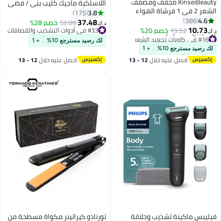
KinseiBeauty مجفف ومصفف
اللاسلكية ماجيك كليب بني / فضي
الشعر 2 في 1 فرشاة الهواء
0.5-1.2مم
3.8
175
الساخن المضادة للحرق
4.6
386
37.48
52.09
خصم 28%
د.ك‏
10.73
13.52
خصم 20%
#33 في أدوات التشذيب والقصافات
د.ك‏
#16 في كاويات تجعيد الشعر
#33 في أدوات التشذيب والقصافات
لك رصيد مسترجع 10%
+ 1
أقل سعر في 30 يوم
لك رصيد مسترجع 10%
+ 1
تم بيع +30 مؤخرًا
#16 في كاويات تجعيد الشعر
احصل عليه خلال
12 - 13
احصل عليه خلال
12 - 13
اغسطس
اغسطس
فيليبس ماكينة تشذيب وحلاقة
تورنادو كيراتينر مكواة مسطحة من