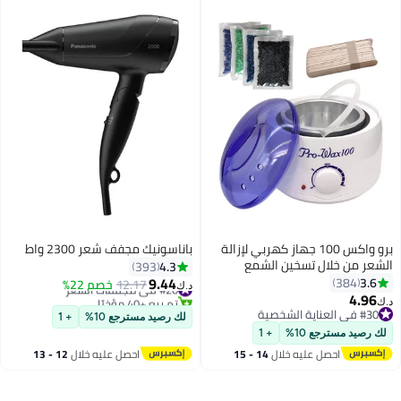
برو واكس 100 جهاز كهربي لإزالة
باناسونيك مجفف شعر 2300 واط
الشعر من خلال تسخين الشمع
4.3
393
متعدد الألوان 500ملليلتر
9.44
3.6
384
#20 في مجففات الشعر
12.17
خصم 22%
د.ك‏
4.96
تم بيع +40 مؤخرًا
د.ك‏
#20 في مجففات الشعر
#30 في العناية الشخصية
لك رصيد مسترجع 10%
+ 1
#30 في العناية الشخصية
لك رصيد مسترجع 10%
+ 1
احصل عليه خلال
14 - 15
احصل عليه خلال
12 - 13
اغسطس
اغسطس