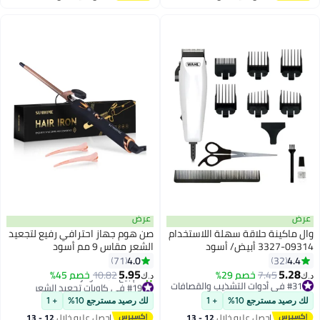
اغسطس
اغسطس
عرض
عرض
وال ماكينة حلاقة سهلة اللاستخدام
صن هوم جهاز احترافي رفيع لتجعيد
09314-3327 أبيض/ أسود
الشعر مقاس 9 مم أسود
4.0
4.4
71
32
5.95
5.28
7.45
خصم 29%
10.82
خصم 45%
د.ك‏
د.ك‏
#19 في كاويات تجعيد الشعر
#31 في أدوات التشذيب والقصافات
أقل سعر في 30 يوم
#31 في أدوات التشذيب والقصافات
لك رصيد مسترجع 10%
+ 1
لك رصيد مسترجع 10%
+ 1
تم بيع +70 مؤخرًا
#19 في كاويات تجعيد الشعر
احصل عليه خلال
12 - 13
احصل عليه خلال
12 - 13