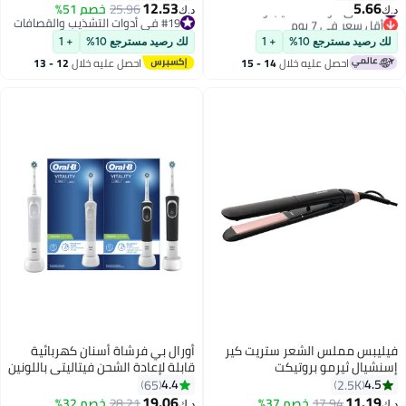
ماكينة حلاقة قابلة لإعادة الشحن
#43 في أدوات التشذيب والقصافات
12.53
5.66
25.96
خصم 51%
د.ك‏
د.ك‏
أقل سعر في 7 يوم
ومقاومة للماء للاستخدام الجاف/
#19 في أدوات التشذيب والقصافات
#43 في أدوات التشذيب والقصافات
الرطب
#19 في أدوات التشذيب والقصافات
لك رصيد مسترجع 10%
+ 1
لك رصيد مسترجع 10%
+ 1
احصل عليه خلال
14 - 15
احصل عليه خلال
12 - 13
اغسطس
اغسطس
فيليبس مملس الشعر ستريت كير
أورال بي فرشاة أسنان كهربائية
إسنشيال ثيرمو بروتيكت
قابلة لإعادة الشحن فيتاليتي باللونين
BHS378/03
الأسود والأبيض، عرض + مجاناً،
4.4
4.5
65
2.5K
مؤقت دقيقتين، رأس فرشاة
#5 في فراشي الأسنان الكهربائية
19.06
11.19
17.94
خصم 37%
28.21
خصم 32%
د.ك‏
د.ك‏