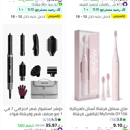
#17 في كاويات تجعيد الشعر
تم بيع +90 مؤخرًا
متقاطع، مع قابس ثلاثي الإمارات
أقل سعر في 7 يوم
#5 في فراشي الأسنان الكهربائية
لك رصيد مسترجع 10%
+ 1
لك رصيد مسترجع 10%
+ 1
تم بيع +70 مؤخرًا
#17 في كاويات تجعيد الشعر
احصل عليه خلال
12 - 13
احصل عليه خلال
12 - 13
اغسطس
اغسطس
ماي سمايل فرشاة أسنان كهربائية
دوشر استشوار شعر احترافي 7 في
MySmile DY156 للبالغين، فرشاة
1 مع مجفف شعر وفرشاة هواء
أسنان صوتية قابلة لإعادة الشحن
ساخن وعصا تجعيد وملحقات ديفيوزر
4.5
3.8
416
16
ومحمولة مع 3 رؤوس فرشاة،
لفير الشعر يحقق نتائج صالون في
#13 في فراشي الأسنان الكهربائية
35.97
9.10
90.05
خصم 60%
د.ك‏
د.ك‏
تم بيع +30 مؤخرًا
مؤقت ذكي بـ 2 دقيقة و 5 أوضاع،
المنزل
#9 في مجففات الشعر