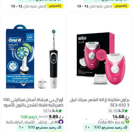
احصل عليه خلال
12 - 13
احصل عليه خلال
12 - 13
اغسطس
اغسطس
براون ماكينة إزالة الشعر سيلك ابيل
أورال بي فرشاة أسنان فيتاليتي 100
3 SE3-032
كهربائية قابلة للشحن باللون الأسود
أسود
4.4
4.3
974
6.1K
#4 في أجهزة إزالة الشعر
9.89
14.68
24.07
خصم 58%
د.ك‏
د.ك‏
تم بيع +80 مؤخرًا
#8 في فراشي الأسنان الكهربائية
#4 في أجهزة إزالة الشعر
أقل سعر في 30 يوم
لك رصيد مسترجع 10%
+ 1
لك رصيد مسترجع 10%
+ 1
تم بيع +50 مؤخرًا