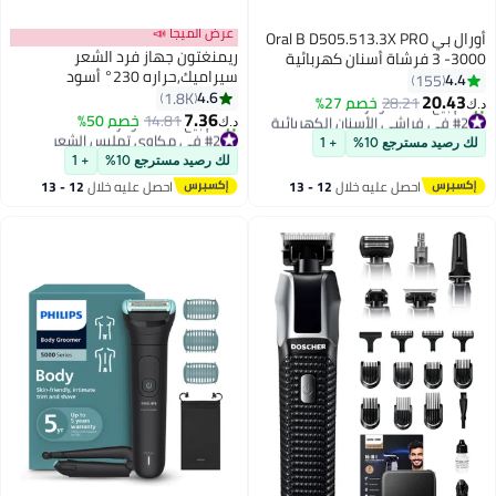
عرض الميجا 📣
أورال بي Oral B D505.513.3X PRO
ريمنغتون جهاز فرد الشعر
3 -3000 فرشاة أسنان كهربائية
سيراميك,حراره 230° أسود
أورال بي أسود + حافظة سفر
4.4
155
4.6
1.8K
20.43
28.21
خصم 27%
د.ك‏
#2 في فراشي الأسنان الكهربائية
7.36
14.81
خصم 50%
د.ك‏
أقل سعر في 7 يوم
#2 في مكاوي تمليس الشعر
لك رصيد مسترجع 10%
+ 1
تم بيع +220 مؤخرًا
أقل سعر في 7 يوم
لك رصيد مسترجع 10%
+ 1
#2 في فراشي الأسنان الكهربائية
تم بيع +230 مؤخرًا
#2 في مكاوي تمليس الشعر
احصل عليه خلال
12 - 13
احصل عليه خلال
12 - 13
اغسطس
اغسطس