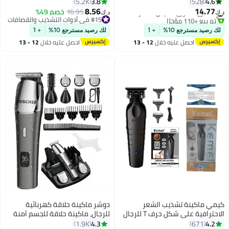
لمدة عامين
قابلة لإعادة الشحن للاستخدام
3.8
4.6
5.2K
528
الجاف/الرطب
#4 في مكاوي تمليس الشعر
8.56
14.77
16.95
خصم 49%
د.ك‏
د.ك‏
تم بيع +110 مؤخرًا
#15 في أدوات التشذيب والقصافات
#4 في مكاوي تمليس الشعر
#15 في أدوات التشذيب والقصافات
لك رصيد مسترجع 10%
+ 1
لك رصيد مسترجع 10%
+ 1
احصل عليه خلال
12 - 13
احصل عليه خلال
12 - 13
اغسطس
اغسطس
كيمي ماكينة تشذيب الشعر
دوشر ماكينة حلاقة كهربائية
الاحترافية على شكل حرف T للرجال
للرجال، ماكينة حلاقة للجسم آمنة
بدون حلاقة النسخة السعودية
ومناسبة للمناطق الحساسة،
4.3
4.2
1.9K
671