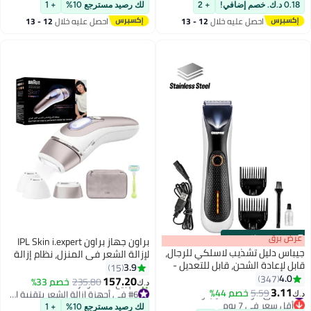
#35 في أدوات التشذيب والقصافات
#15 في مجففات الشعر
0.18 د.ك. خصم إضافي!
+ 2
لك رصيد مسترجع 10%
+ 1
احصل عليه خلال
12 - 13
احصل عليه خلال
12 - 13
اغسطس
اغسطس
s
00
:
m
عرض برق
00
·
باقي 97%
براون جهاز براون IPL Skin i.expert
جيباس دليل تشذيب لاسلكي للرجال،
لإزالة الشعر في المنزل، نظام إزالة
قابل لإعادة الشحن، قابل للتعديل -
الشعر الذكي IPL طويل الأمد
3.9
15
GTR56024، مؤشرات لشحن اللحية،
4.0
347
PL7257 مع ملحق للوجه والجسم
157.20
235.80
خصم 33%
د.ك‏
ماكينة قص الشعر ومجموعة أدوات
#26 في أدوات التشذيب والقصافات
#6 في أجهزة إزالة الشعر بتقنية اي بي ال والليزر
3.11
والمناطق الدقيقة (تحت الإبط
5.59
خصم 44%
د.ك‏
أقل سعر في 7 يوم
بتخلّص بسرعة
تشذيب اللحية أسود/فضي
والبكيني) تطبيق مجاني، حقيبة،
لك رصيد مسترجع 10%
+ 1