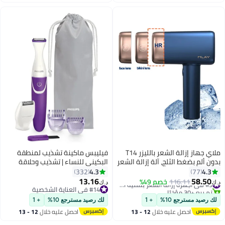
اغسطس
اغسطس
ملاي جهاز إزالة الشعر بالليزر T14
فيليبس ماكينة تشذيب لمنطقة
بدون ألم بضغط الثلج، آلة إزالة الشعر
البكيني للنساء | تشذيب وحلاقة
بالليزر 500000 ومضة لكامل الجسم
وتسريح | شفرات مستديرة لتشذيب
4.3
4.3
332
77
وخط البيكيني والذراع والإبط والوجه
آمن على البشرة | رأس تشذيب قابل
13.16
58.50
116.11
خصم 49%
#9 في أجهزة إزالة الشعر بتقنية اي بي ال والليزر
د.ك‏
د.ك‏
والساق (1*HR+1*بيكيني+1*مصباح
للغسل مع مشطين | رأس حلاقة
تم بيع +30 مؤخرًا
#14 في العناية الشخصية
للوجه)
#9 في أجهزة إزالة الشعر بتقنية اي بي ال والليزر
#14 في العناية الشخصية
صغير | حقيبة صغيرة | فرشاة تنظيف
لك رصيد مسترجع 10%
+ 1
لك رصيد مسترجع 10%
+ 1
| (BRT388/15) بنفسجي/أبيض
احصل عليه خلال
12 - 13
احصل عليه خلال
12 - 13
اغسطس
اغسطس