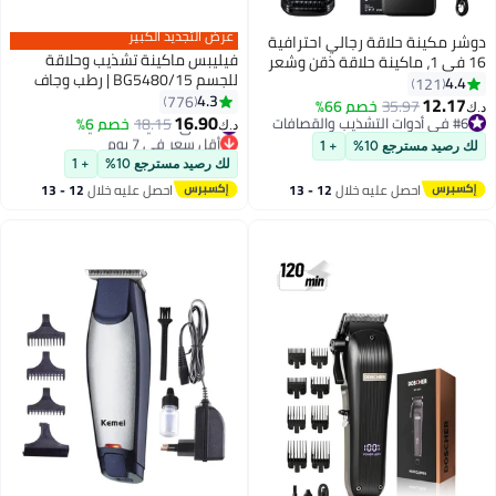
عرض التجديد الكبير
دوشر مكينة حلاقة رجالي احترافية
فيليبس ماكينة تشذيب وحلاقة
16 في 1، ماكينة حلاقة ذقن وشعر
للجسم BG5480/15 | رطب وجاف
للجسم والأنف مع حقيبة تخزين
4.4
121
100% | حلاقة ناعمة وقريبة | ملحق
4.3
وأمشاط توجيه
776
12.17
35.97
خصم 66%
د.ك‏
ظهر قابل للطي للمناطق الصعبة |
#2 في العناية الشخصية
16.90
#6 في أدوات التشذيب والقصافات
18.15
خصم 6%
د.ك‏
أقل سعر في 7 يوم
أمشاط 2/3/5 مم | حتى 100 دقيقة
#6 في أدوات التشذيب والقصافات
لك رصيد مسترجع 10%
+ 1
#2 في العناية الشخصية
لاسلكيًا
لك رصيد مسترجع 10%
+ 1
احصل عليه خلال
12 - 13
احصل عليه خلال
12 - 13
اغسطس
اغسطس