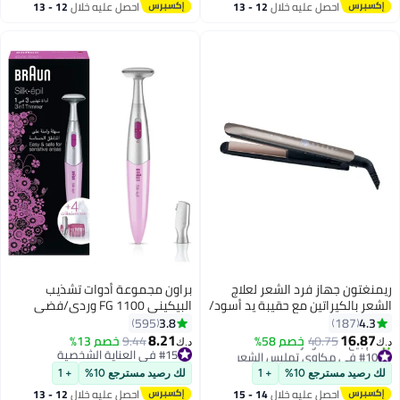
#8 في فراشي الأسنان الكهربائية
احصل عليه خلال
12 - 13
احصل عليه خلال
12 - 13
اغسطس
اغسطس
ريمنغتون جهاز فرد الشعر لعلاج
براون مجموعة أدوات تشذيب
الشعر بالكيراتين مع حقيبة يد أسود/
البيكيني FG 1100 وردي/فضي
وردي
وردي / فضي
3.8
4.3
595
187
8.21
16.87
40.75
خصم 58%
9.44
خصم 13%
د.ك‏
د.ك‏
#10 في مكاوي تمليس الشعر
#15 في العناية الشخصية
بتخلّص بسرعة
#15 في العناية الشخصية
لك رصيد مسترجع 10%
+ 1
لك رصيد مسترجع 10%
+ 1
تم بيع +50 مؤخرًا
#10 في مكاوي تمليس الشعر
احصل عليه خلال
14 - 15
احصل عليه خلال
12 - 13