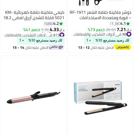
دوشر ماكينة حلاقة الشعر RF-1971
كيمي ماكينة حلاقة كهربائية KM-
– قوية ومتعددة الاستخدامات
5021 قابلة للشحن أزرق/فضي 18.2
وسهلة الاستخدام للحصول على
x 6 x 14سم
4.2
4.1
586
1.3K
نتائج بجودة الصالون في المنزل
4.33
7.21
26.95
خصم 73%
7.36
خصم 41%
د.ك‏
د.ك‏
#13 في أدوات التشذيب والقصافات
#8 في أدوات التشذيب والقصافات
أقل سعر في 30 يوم
#8 في أدوات التشذيب والقصافات
لك رصيد مسترجع 10%
+ 1
لك رصيد مسترجع 10%
+ 1
بتخلّص بسرعة
#13 في أدوات التشذيب والقصافات
احصل عليه خلال
12 - 13
احصل عليه خلال
14 - 15
اغسطس
اغسطس