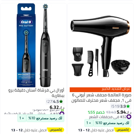
عرض التجديد الكبير
أورال بي فرشاة أسنان دقيقة برو
صورة العالمة مجفف شعر أيوني 6
ببطارية
في 1، مجفف شعر محترف للصالون
4.5
27
بقوة 2200 واط ومحرك AC للتجفيف
3.9
519
6.32
د.ك‏
السريع مع 2 سرعة و 3 إعداد حرارة،
5.94
13.43
خصم 55%
#10 في فراشي الأسنان الكهربائية
د.ك‏
مزود بموزع الهواء والوحدة ومكثف
#32 في مجففات الشعر
بتخلّص بسرعة
لك رصيد مسترجع 10%
+ 1
#32 في مجففات الشعر
التركيز للشعر المجعد والمستقيم،
تم بيع +80 مؤخرًا
لك رصيد مسترجع 10%
+ 1
#10 في فراشي الأسنان الكهربائية
ومشط.
احصل عليه خلال
12 - 13
احصل عليه خلال
12 - 13