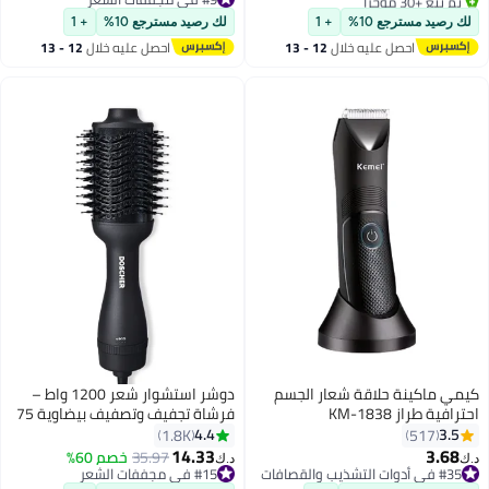
#13 في فراشي الأسنان الكهربائية
45000 دورة في الدقيقة، شحنة
#9 في مجففات الشعر
لك رصيد مسترجع 10%
+ 1
لك رصيد مسترجع 10%
+ 1
واحدة تكفي لمدة 60 يومًا (وردي،
احصل عليه خلال
12 - 13
احصل عليه خلال
12 - 13
مقاس متوسط)
اغسطس
اغسطس
كيمي ماكينة حلاقة شعار الجسم
دوشر استشوار شعر 1200 واط –
احترافية طراز KM-1838
فرشاة تجفيف وتصفيف بيضاوية 75
مم لشعر ناعم وخالٍ من التجعد |
4.4
3.5
1.8K
517
مجفف شعر وأداة تصفيف (أسود)
14.33
3.68
35.97
خصم 60%
د.ك‏
د.ك‏
#35 في أدوات التشذيب والقصافات
#15 في مجففات الشعر