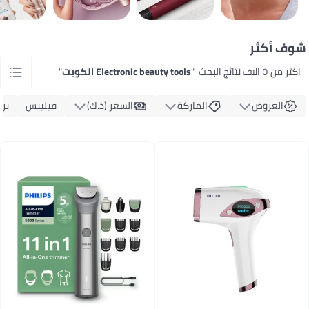
شوف أكثر
اكثر من ٥ الاف نتائج البحث
"
Electronic beauty tools الكويت
"
العروض
الماركة
السعر (د.ك‏)
فيليبس
برا