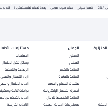
DSL
كاميرا سوني
مكبر صوت سوني
وحدة تحكم لبلايستيشن 5
ألعاب بل
المنزلية
الجمال
مستلزمات الأطفال
العطور
الحفاضات
المكياج
وسائل تنقل الأطفال
العناية بالشعر
الرضاعة والتغذية
العناية بالبشرة
أزياء الأطفال والبيبي
منتجات الحمام والجسم
ألعاب الأطفال والبيبي
أجهزة التجميل الإلكترونية
دراجات ثلاثية وسكوتر
العناية الشخصية للرجال
ألعاب بالتحكم عن بُعد
لأليفة
مستلزمات العناية الصحية
الألعاب الخارجية