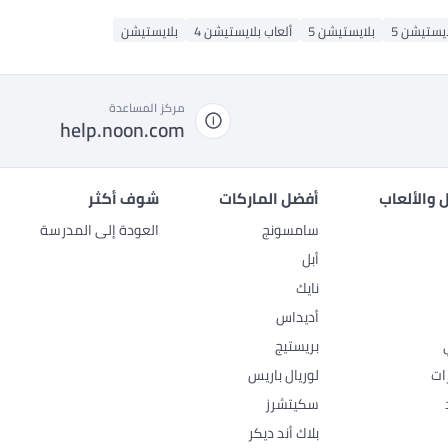
ايستيشن 5
بلايستيشن 5
ألعاب بلايستيشن 4
بلايستيشن
مركز المساعدة
help.noon.com
 والألعاب
أفضل الماركات
شوف أكثر
سامسونج
العودة إلى المدرسة
أبل
نايك
أديداس
بريستيج
ات
لوريال باريس
سكيتشرز
بلاك أند ديكر