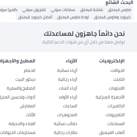
البحث الشائع
ماوس قيمنق
شاشة قيمنق
سماعات سوني
تلفزيون سوني
كاميرا سوني R
كيبورد وماوس قيمنق
لوحة ماوس قيمنق
أفضل كيبورد قيمنق
نحن دائماً جاهزون لمساعدتك
تواصل معنا من خلال أي من قنوات الدعم التالية:
الإلكترونيات
الأزياء
المطبخ والأجهزة 
الجوالات
أزياء نسائية
الحمام
التابلت
أزياء رجالية
ديكور البيت
اللابتوبات
أزياء البنات
المطبخ والسفرة
الأجهزة المنزلية
أزياء الأولاد
أدوات وتحسين المنزل
الكاميرات
الساعات
المفارش
التلفزيونات
المجوهرات
الأثاث
السماعات
حقائب نسائية
الفناء والحديقة
ألعاب القيمنق
نظارات رجالية
مستلزمات الحيوانات ا