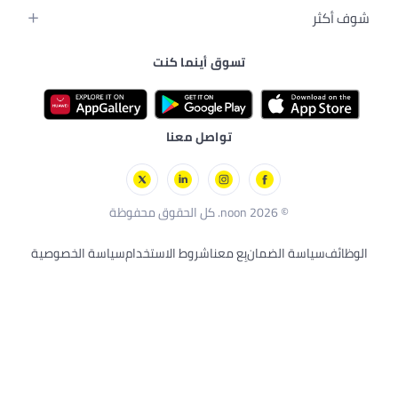
ل
لجسم
رسة
يبي
تسوق أينما كنت
لكترونية
بيبي
ت الأليفة
لرجال
وترات
 الصحية
ُعد
تواصل معنا
وق محفوظة
لضمان
بِع معنا
شروط الاستخدام
سياسة الخصوصية