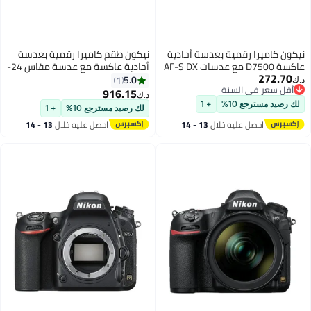
عدسة أحادية
نيكون طقم كاميرا رقمية بعدسة
عاكسة D7500 مع عدسات AF-S DX
أحادية عاكسة مع عدسة مقاس 24-
بخاصية نيكور ذات بعد بؤري 18-140
120مم طراز D850
5.0
1
مم/ وعدسات G ED VR بفتحة 3.5-
916.15
د.ك‏
20.9 ميجابكسل، مدمج
+ 1
لك رصيد مسترجع 10%
+ 1
والبلوتوث
ال
13 - 14
احصل عليه خلال
13 - 14
اغسطس