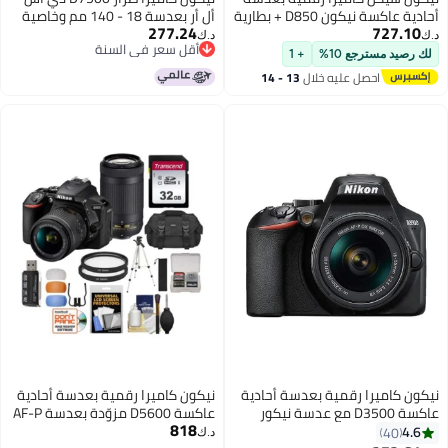
أحادية عاكسة نيكون D850 + بطارية
أل أر بعدسة 18 - 140 مم وخاصية
277.24
EN-EL15B + حافظة + بطاقة 64
التركيز التلقائي وتقليل الاهتزاز
د.ك‏
أقل سعر في السنة
ون بريميوم +
+ 1
أقل سعر في السنة
من مدرسة
ال
13 - 14
عدسة أحادية
نيكون كاميرا رقمية بعدسة أحادية
D مع عدسة نيكور
عاكسة D5600 مزوّدة بعدسة AF-P
818
بتركيز بؤري تلقائي وصيغة DX
NIKKOR متوافقة مع صيغة DX
د.ك‏