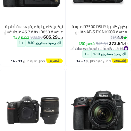
نيكون كاميرا D7500 DSLR مزودة
نيكون كاميرا رقمية بعدسة أحادية
بعدسة AF-S DX NIKKOR مقاس
عاكسة D850 بدقة 45.7 ميجابكسل
605.29
908.90
خصم 33%
مزودة بشاشة لمس LCD بزاوية
د.ك‏
مائلة، مدمج بها خاصيتا الواي فاي
م 50%
لك رصيد مسترجع 10%
+ 1
والبلوتوث
#4 في كاميرات رقمية بعدسات أحادية عاكسة
+ 1
#4 في كاميرات رقمية بعدسات أحادية عاكسة
ال
13 - 14
احصل عليه خلال
13 - 14
اغسطس