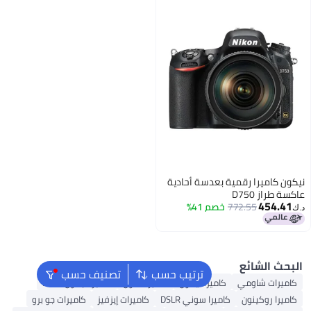
عدسة أحادية
م 41%
ترتيب حسب
تصنيف حسب
ميرا نيكون
كاميرا كانون
كاميرا نيكون DSLR
را سوني DSLR
كاميرات إيزفيز
كاميرات جو برو