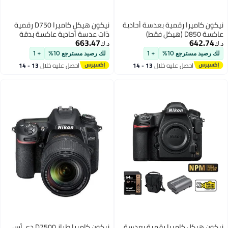
عدسة أحادية
نيكون هيكل كاميرا D750 رقمية
ذات عدسة أحادية عاكسة بدقة
663.47
24.3 ميجابكسل مدمج بها خاصية
د.ك‏
واي فاي
+ 1
لك رصيد مسترجع 10%
+ 1
ال
13 - 14
احصل عليه خلال
13 - 14
اغسطس
قمية بعدسة
نيكون كاميرا طراز D7500 دي أس