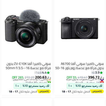
سوني كاميرا سوني ألفا A6700
سوني كاميرا ألفا ZV-E10K بدون
بدون مرآة مع عدسة زوم باور 16-50
مرآة مع عدسة 16-50mm f/3.5-
#5 في كاميرات بدون مرايا
مم II (ILCE-6700K) – 26 ميجابكسل
5.6 OSS II، مستشعر APS-C بدقة
4.4
3.9
149
6
أقل سعر في 30 يوم
APS-C، فيديو 4K 120p، تركيز تلقائي
24.2 ميجابكسل، فيديو 4K - أسود
200.63
396.72
#12 في كاميرات بدون مرايا
419.41
5% OFF
باقي 2 وحدات في المخزون
272.25
26% OFF
د.ك‏
د.ك‏
في الوقت الحقيقي، تثبيت داخل
أقل سعر في السنة
تم بيع +30 مؤخرًا
#12 في كاميرات بدون مرايا
الجسم، مجموعة سفر مدمجة –
#5 في كاميرات بدون مرايا
لك رصيد مسترجع 10%
+ 1
لك رصيد مسترجع 10%
+ 1
احصل عليه خلال
17 - 18
احصل عليه خلال
17 - 18
اغسطس
اغسطس