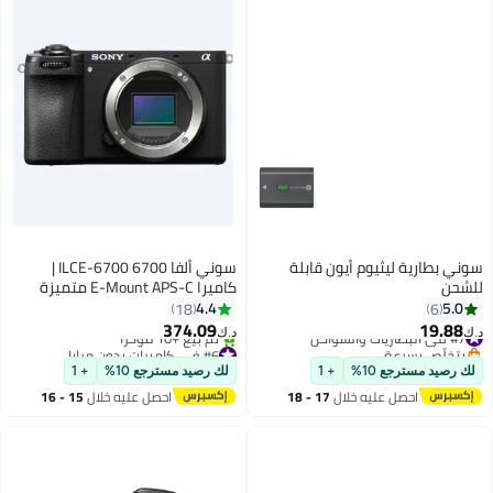
سوني بطارية ليثيوم أيون قابلة
سوني ألفا 6700 ILCE-6700 |
للشحن
كاميرا E-Mount APS-C متميزة
4.4
5.0
18
6
374.09
19.88
#7 في البطاريات والشواحن
د.ك‏
د.ك‏
بتخلّص بسرعة
#6 في كاميرات بدون مرايا
#7 في البطاريات والشواحن
أقل سعر في السنة
لك رصيد مسترجع 10%
+ 1
لك رصيد مسترجع 10%
+ 1
تم بيع +10 مؤخرًا
احصل عليه خلال
17 - 18
احصل عليه خلال
15 - 16
#6 في كاميرات بدون مرايا
اغسطس
اغسطس