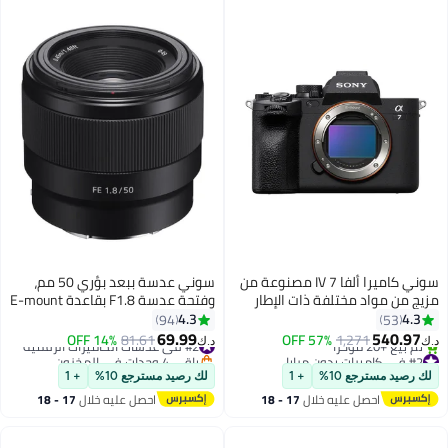
سوني كاميرا ألفا 7 IV مصنوعة من
سوني عدسة ببعد بؤري 50 مم،
مزيج من مواد مختلفة ذات الإطار
وفتحة عدسة F1.8 بقاعدة E-mount
الكامل، طراز ILCE-7M4
كاملة الإطار أسود
4.3
4.3
94
53
69.99
540.97
1,271
57% OFF
#2 في عدسات الكاميرات الرقمية
81.61
14% OFF
د.ك‏
د.ك‏
#2 في كاميرات بدون مرايا
باقي 4 وحدات في المخزون
أقل سعر في 30 يوم
#2 في عدسات الكاميرات الرقمية
لك رصيد مسترجع 10%
+ 1
لك رصيد مسترجع 10%
+ 1
تم بيع +20 مؤخرًا
احصل عليه خلال
17 - 18
احصل عليه خلال
17 - 18
#2 في كاميرات بدون مرايا
اغسطس
اغسطس