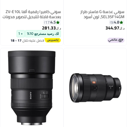
سوني عدسة G ماستر طراز
سوني كاميرا رقمية ألفا ZV-E10L
SEL35F14GM، لون أسود
بعدسة قابلة للتبديل لتصوير مدونات
الفيديو مع عدسة مقاس 16-50 مم
4.5
4.8
17
9
ومقبض إمساك لاسلكي مجاني من
281.33
344.97
د.ك‏
د.ك‏
سوني مع خاصية التحكم عن بعد
لك رصيد مسترجع 10%
+ 1
وحامل ثلاثي القوائم، بدقة 24.2
احصل عليه خلال
17 - 18
ميجابكسل، وبلون أسود
اغسطس