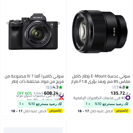
سوني عدسة E-Mount بإطار كامل
سوني كاميرا ألفا 7 IV مصنوعة من
مقاس 85 مم، وبعد بؤري F1.8 طراز
مزيج من مواد مختلفة ذات إطار
SEL85F18 أسود
كامل مزوَّدة بطقم عدسات تكبير
4.3
4.8
53
17
SEL2870 وعدسة FE مقاس 28-70
608.24
135.72
#14 في كاميرات بدون مرايا
1,543
60% OFF
د.ك‏
د.ك‏
ملم، طراز ILCE-7M4K
#3 في عدسات الكاميرات الرقمية
أقل سعر في 30 يوم
#3 في عدسات الكاميرات الرقمية
#14 في كاميرات بدون مرايا
لك رصيد مسترجع 10%
+ 1
لك رصيد مسترجع 10%
+ 1
احصل عليه خلال
17 - 18
احصل عليه خلال
17 - 18
اغسطس
اغسطس