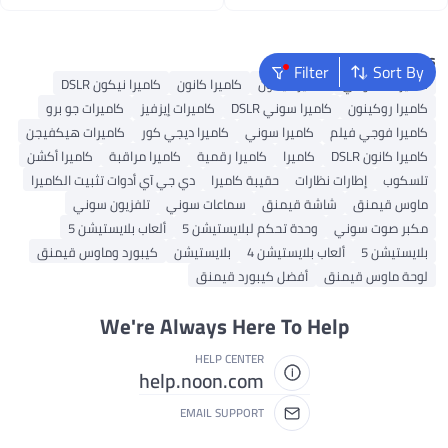
اغسطس
اغسطس
Popular Searches
Filter
Sort By
كاميرات شاومي
كاميرا نيكون
كاميرا كانون
كاميرا نيكون DSLR
كاميرا روكينون
كاميرا سوني DSLR
كاميرات إيزفيز
كاميرات جو برو
كاميرا فوجي فيلم
كاميرا سوني
كاميرا ديجي كور
كاميرات هيكفيجن
كاميرا كانون DSLR
كاميرا
كاميرا رقمية
كاميرا مراقبة
كاميرا أكشن
تلسكوب
إطارات نظارات
حقيبة كاميرا
دي جي آي أدوات تثبيت الكاميرا
ماوس قيمنق
شاشة قيمنق
سماعات سوني
تلفزيون سوني
مكبر صوت سوني
وحدة تحكم لبلايستيشن 5
ألعاب بلايستيشن 5
بلايستيشن 5
ألعاب بلايستيشن 4
بلايستيشن
كيبورد وماوس قيمنق
لوحة ماوس قيمنق
أفضل كيبورد قيمنق
We're Always Here To Help
HELP CENTER
help.noon.com
EMAIL SUPPORT