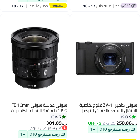
باقي 1 وحدات في المخزون
احصل عليه خلال
17 - 18
احصل عليه خلال
17 - 18
اغسطس
اغسطس
سوني كاميرا ZV-1 فلوج بخاصية
سوني عدسة سوني FE 16mm
الانتقال السريع والدقيق للتركيز
f/1.8 G فائقة الاتساع للكاميرات
البؤري/ بوكيه بجودة احترافية/
المرآة بدون مرآة ذات الإطار الكامل
4.7
3.9
3
9
إعداد عرض المنتج/ شاشة متغيرة
301.89
250.86
7% OFF
272.25
د.ك‏
د.ك‏
الزاوية/ فيديو بنطاق ديناميكي
أقل سعر في 7 يوم
لك رصيد مسترجع 10%
+ 1
عالي بدقة
أقل سعر في 7 يوم
لك رصيد مسترجع 10%
+ 1