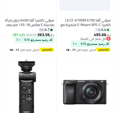
سوني ألفا 6700 ILCE-6700M |
سوني كاميرا ألفا 6400 بدون مرآة
كاميرا E-Mount APS-C متميزة مع
بعدسة E مقاس 18-135 مم ببعد
مجموعة SELP18135
بؤري F3.5-5.6 مع OSS بحساس
4.7
4.4
86
18
24.2 ميجا بكسل وشاشة باللمس
363.56
495.66
43% OFF
644.55
د.ك‏
د.ك‏
قابلة للإمالة وواي فاي مدمج
أقل سعر في السنة
لك رصيد مسترجع 10%
+ 1
أقل سعر في السنة
لك رصيد مسترجع 10%
+ 1
احصل عليه خلال
17 - 18
احصل عليه خلال
17 - 18
اغسطس
اغسطس