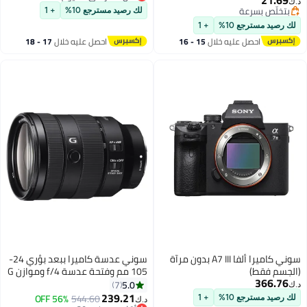
21.69
د.ك‏
أقل سعر في 30 يوم
بتخلّص بسرعة
لك رصيد مسترجع 10%
+ 1
بتخلّص بسرعة
لك رصيد مسترجع 10%
+ 1
احصل عليه خلال
15 - 16
احصل عليه خلال
17 - 18
اغسطس
اغسطس
سوني كاميرا ألفا A7 III بدون مرآة
سوني عدسة كاميرا ببعد بؤري 24-
(الجسم فقط)
105 مم وفتحة عدسة f/4 وموازن G
366.76
OSS طراز SEL24105G أسود
5.0
7
د.ك‏
239.21
56% OFF
544.60
لك رصيد مسترجع 10%
+ 1
د.ك‏