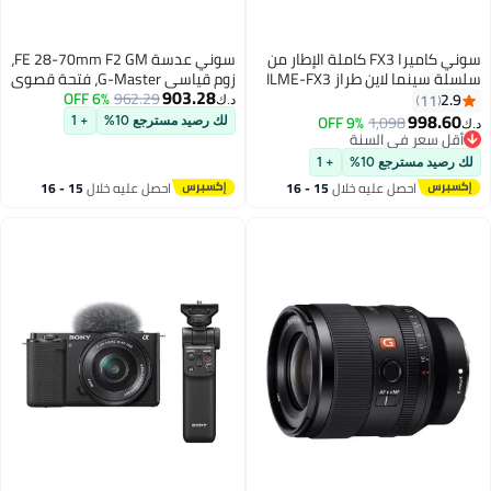
سوني كاميرا FX3 كاملة الإطار من
سوني عدسة FE 28-70mm F2 GM،
سلسلة سينما لاين طراز ILME-FX3
زوم قياسي G-Master، فتحة قصوى
903.28
ثابتة F2، AF، مدمجة، خفيفة الوزن
962.29
6% OFF
2.9
11
د.ك‏
998.60
9% OFF
1,098
لك رصيد مسترجع 10%
+ 1
د.ك‏
أقل سعر في السنة
أقل سعر في السنة
لك رصيد مسترجع 10%
+ 1
احصل عليه خلال
15 - 16
احصل عليه خلال
15 - 16
اغسطس
اغسطس