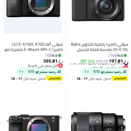
سوني كاميرا رقمية للتدوين Alpha
سوني ألفا 6700 ILCE-6700L |
ZV-E10L بعدسة قابلة للتبديل،
كاميرا E-Mount APS-C متميزة مع
مستشعر Exmor CMOS كبير من نوع
مجموعة SELP1650
4.4
4.4
18
149
APS-C بدقة 24.2 ميجابكسل مع
395.81
197.81
263.18
24% OFF
#39 في كاميرات كاميرا Point & Shoot الرقمية
د.ك‏
د.ك‏
عدسة 16-50 مم، 24.2 ميجابكسل،
أقل سعر في السنة
أقل سعر في السنة
أسود
#39 في كاميرات كاميرا Point & Shoot الرقمية
أقل سعر في السنة
لك رصيد مسترجع 10%
+ 1
لك رصيد مسترجع 10%
+ 1
احصل عليه خلال
17 - 18
احصل عليه خلال
17 - 18
اغسطس
اغسطس