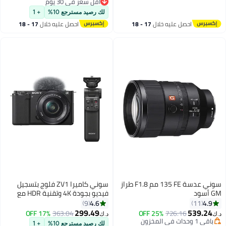
أقل سعر في 30 يوم
أقل سعر في 30 يوم
لك رصيد مسترجع 10%
+ 1
احصل عليه خلال
17 - 18
احصل عليه خلال
17 - 18
اغسطس
اغسطس
سوني عدسة FE ‏135 مم F1.8 طراز
سوني كاميرا ZV1 فلوج بتسجيل
GM أسود
فيديو بجودة 4K وتقنية HDR مع
حامل كاميرا طراز GP-VPT2BT
4.6
4.9
9
11
299.49
539.24
17% OFF
363.04
25% OFF
726.16
د.ك‏
د.ك‏
باقي 1 وحدات في المخزون
لك رصيد مسترجع 10%
+ 1