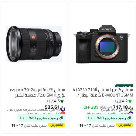
Best Seller
سوني كاميرا سوني ألفا 7 V (A7 V)
سوني FE مقاس 24-70 مم ببعد
E-MOUNT 35MM كاملة الإطار /
بؤري F2.8 GM II، عدسة تكبير
ILCE-7M5 / جسم الكاميرا بدون
رئيسية من الجيل الجديد F2.8 G
4.5
4.2
17
28
عدسة
535.61
717.18
998.51
28% OFF
#3 في عدسات كاميرات بدون مرايا
د.ك‏
د.ك‏
#1 في كاميرات بدون مرايا
أقل سعر في 30 يوم
أقل سعر في السنة
#3 في عدسات كاميرات بدون مرايا
لك رصيد مسترجع 10%
+ 1
لك رصيد مسترجع 10%
+ 1
تم بيع +20 مؤخرًا
احصل عليه خلال
17 - 18
احصل عليه خلال
17 - 18
#1 في كاميرات بدون مرايا
اغسطس
اغسطس