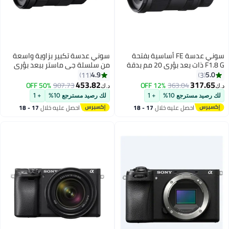
سوني عدسة FE أساسية بفتحة
سوني عدسة تكبير بزاوية واسعة
F1.8 G ذات بعد بؤري 20 مم بدقة
من سلسلة جي ماستر ببعد بؤري
عالية الوضوح مع زاوية فائقة الاتساع
16-35 مم وفتحة عدسة F/2.8
4.9
5.0
11
3
طراز SEL20F18G، لون أسود
أسود
453.82
317.65
50% OFF
907.73
12% OFF
363.04
د.ك‏
د.ك‏
لك رصيد مسترجع 10%
+ 1
لك رصيد مسترجع 10%
+ 1
احصل عليه خلال
17 - 18
احصل عليه خلال
17 - 18
اغسطس
اغسطس