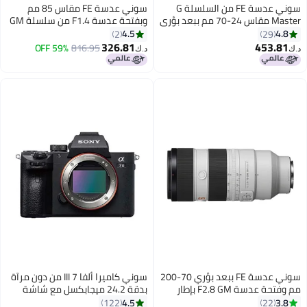
سوني عدسة FE من السلسلة G
سوني عدسة FE مقاس 85 مم
Master مقاس 24-70 مم ببعد بؤري
وبفتحة عدسة F1.4 من سلسلة GM
F2.8 مع GM أسود
أسود
4.5
4.8
2
29
326.81
453.81
59% OFF
816.95
د.ك‏
د.ك‏
سوني عدسة FE ببعد بؤري 70-200
سوني كاميرا ألفا 7 III من دون مرآة
مم وفتحة عدسة F2.8 GM بإطار
بدقة 24.2 ميجابكسل مع شاشة
كامل للتصوير عن بعد وخاصية
تعمل باللمس بخاصية الميل مع
4.5
3.8
122
22