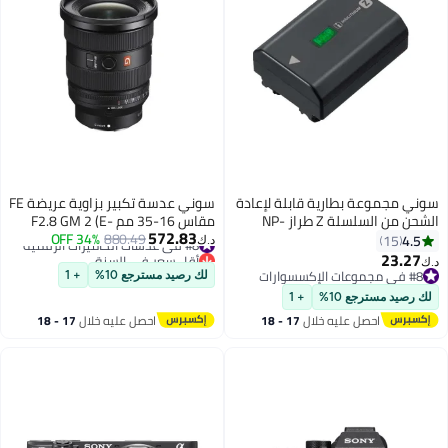
سوني مجموعة بطارية قابلة لإعادة
سوني عدسة تكبير بزاوية عريضة FE
الشحن من السلسلة Z طراز NP-
مقاس 16-35 مم F2.8 GM 2 (E-
572.83
FZ100 أسود
#8 في عدسات الكاميرات الرقمية
Mount)
880.49
34% OFF
4.5
15
د.ك‏
أقل سعر في السنة
23.27
د.ك‏
#8 في عدسات الكاميرات الرقمية
#8 في مجموعات الإكسسوارات
لك رصيد مسترجع 10%
+ 1
#8 في مجموعات الإكسسوارات
لك رصيد مسترجع 10%
+ 1
احصل عليه خلال
17 - 18
احصل عليه خلال
17 - 18
اغسطس
اغسطس