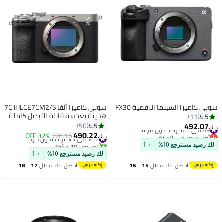
سوني كاميرا السينما الرقمية FX30
سوني كاميرا ألفا 7C II ILCE7CM2/S
هجينة بعدسة قابلة للتبديل كاملة
4.5
11
الإطار
492.07
4.5
50
#9 في كاميرات بدون مرايا
د.ك‏
490.22
أقل سعر في السنة
#17 في كاميرات بدون مرايا
726.16
32% OFF
د.ك‏
#9 في كاميرات بدون مرايا
تم بيع +10 مؤخرًا
لك رصيد مسترجع 10%
+ 1
#17 في كاميرات بدون مرايا
لك رصيد مسترجع 10%
+ 1
احصل عليه خلال
15 - 16
احصل عليه خلال
17 - 18
اغسطس
اغسطس