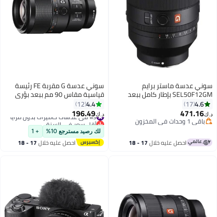
سوني عدسة ماستر برايم
سوني عدسة G مقربة FE رئيسة
SEL50F12GM بإطار كامل ببعد
قياسية مقاس 90 مم ببعد بؤري
بؤري 50 مم وفتحة عدسة F1.2 G
f/2.8-22 مع OSS، لكاميرات سوني
4.4
4.6
12
17
ماستر برايم
من دون مرآة أسود
196.49
471.16
#9 في عدسات كاميرات بدون مرايا
د.ك‏
د.ك‏
باقي 1 وحدات في المخزون
أقل سعر في السنة
باقي 1 وحدات في المخزون
#9 في عدسات كاميرات بدون مرايا
لك رصيد مسترجع 10%
+ 1
احصل عليه خلال
17 - 18
احصل عليه خلال
17 - 18
اغسطس
اغسطس