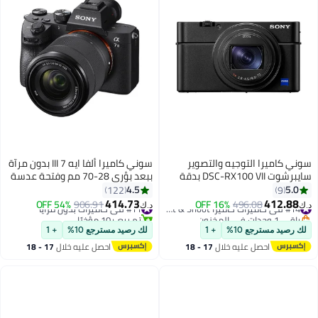
سوني كاميرا التوجيه والتصوير
سوني كاميرا ألفا ايه 7 III بدون مرآة
سايبرشوت DSC-RX100 VII بدقة
ببعد بؤري 28-70 مم وفتحة عدسة
20.1 ميجابكسل وتكبير 8X مع
f/3.5-5.6 OSS بدقة 24.2
4.5
5.0
122
9
شاشة لمسية قابلة للإمالة، وتقنيات
ميجابكسل مع شاشة لمس قابلة
414.73
412.88
496.08
16% OFF
#14 في كاميرات كاميرا Point & Shoot الرقمية
#11 في كاميرات بدون مرايا
906.91
54% OFF
د.ك‏
د.ك‏
واي فاي وبلوتوث وNFC مدمجة
للإمالة وواي فاي مدمج وبلوتوث
باقي 1 وحدات في المخزون
تم بيع +10 مؤخرًا
#14 في كاميرات كاميرا Point & Shoot الرقمية
#11 في كاميرات بدون مرايا
لك رصيد مسترجع 10%
+ 1
لك رصيد مسترجع 10%
+ 1
احصل عليه خلال
17 - 18
احصل عليه خلال
17 - 18
اغسطس
اغسطس