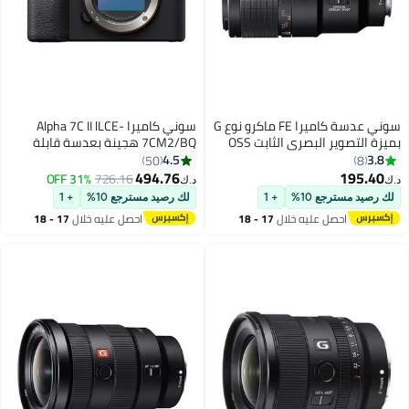
سوني عدسة كاميرا FE ماكرو نوع G
سوني كاميرا Alpha 7C II lLCE-
بميزة التصوير البصري الثابت OSS
7CM2/BQ هجينة بعدسة قابلة
قياس 90 ملم f/2.8 أسود
للتبديل كاملة الإطار
4.5
3.8
50
8
494.76
195.40
31% OFF
726.16
د.ك‏
د.ك‏
لك رصيد مسترجع 10%
+ 1
لك رصيد مسترجع 10%
+ 1
احصل عليه خلال
17 - 18
احصل عليه خلال
17 - 18
اغسطس
اغسطس