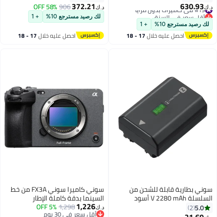
التكبير والتصغير G ماستر طراز
خاصيتي الواي فاي والبلوتوث
372.21
630.93
#19 في كاميرات بدون مرايا
906
58% OFF
د.ك‏
د.ك‏
SEL70200GM2
المدمجتين
أقل سعر في السنة
لك رصيد مسترجع 10%
+ 1
#19 في كاميرات بدون مرايا
لك رصيد مسترجع 10%
+ 1
احصل عليه خلال
17 - 18
احصل عليه خلال
17 - 18
اغسطس
اغسطس
سوني بطارية قابلة للشحن من
سوني كاميرا سوني FX3A من خط
السلسلة V 2280 mAh أسود
السينما بدقة كاملة الإطار
1,226
5% OFF
1,298
5.0
2
د.ك‏
أقل سعر في 30 يوم