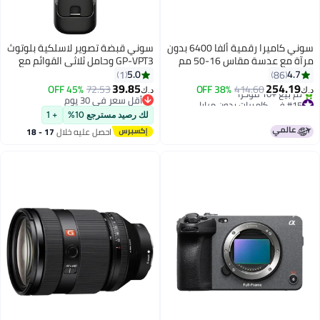
سوني كاميرا رقمية ألفا 6400 بدون
سوني قبضة تصوير لاسلكية بلوتوث
مرآة مع عدسة مقاس 16-50 مم
GP-VPT3 وحامل ثلاثي القوائم مع
جهاز تحكم عن بعد قابل للفصل
5.0
4.7
1
86
لتصوير الفيديو وإنشاء المحتوى،
39.85
254.19
45% OFF
72.53
38% OFF
414.60
د.ك‏
د.ك‏
متوافق مع كاميرات سوني ألفا
#15 في كاميرات بدون مرايا
أقل سعر في 30 يوم
بتخلّص بسرعة
وسلسلة ZV - أسود
أقل سعر في 30 يوم
لك رصيد مسترجع 10%
+ 1
تم بيع +10 مؤخرًا
احصل عليه خلال
17 - 18
#15 في كاميرات بدون مرايا
اغسطس