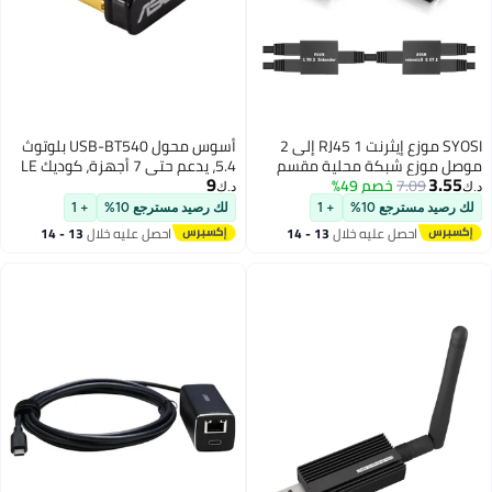
SYOSI موزع إيثرنت RJ45 1 إلى 2
أسوس محول USB-BT540 بلوتوث
 مقسم
5.4، يدعم حتى 7 أجهزة، كوديك LE
9
لى أنثى
Audio LC3، متوافق مع ويندوز
د.ك‏
وسع مقبس
10/11 ولينكس، دونجل USB 2.0
لك رصيد مسترجع 10%
+ 1
فائق الصغر، نطاق طويل واستهلاك
13 - 14
احصل عليه خلال
13 - 14
منخفض للطاقة | 90IG09N0-
اغسطس
MO0B10