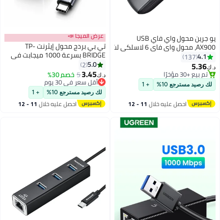
عرض الميجا 📣
حول واي فاي USB
تي بي بردج محول إيثرنت TP-
BRIDGE بسرعة 1000 ميجابت في
الثانية (من النوع Type-C) لأجهزة
5.0
2
الكمبيوتر المحمولة والمكتبية -
3.45
5
خصم 30%
د.ك‏
تصميم مدمج مع مؤشر LED
أقل سعر في 30 يوم
أقل سعر في 30 يوم
لك رصيد مسترجع 10%
+ 1
11 - 12
احصل عليه خلال
11 - 12
اغسطس