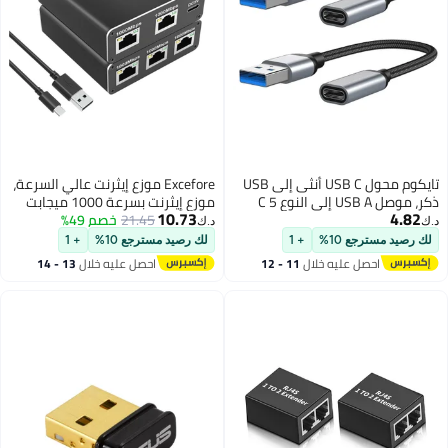
تايكوم محول USB C أنثى إلى USB
Excefore موزع إيثرنت عالي السرعة،
ذكر، موصل USB A إلى النوع C 5
موزع إيثرنت بسرعة 1000 ميجابت
10.73
 iPhone 12
21.45
خصم 49%
في الثانية من 1 إلى 4 (شبكة
د.ك‏
Mini/12 Pro Max/11 Pro Max،
متزامنة لـ 4 أجهزة) موزع إيثرنت
لك رصيد مسترجع 10%
+ 1
 الأذن
جيجابت موزع RJ45 مع كابل طاقة
11 - 12
احصل عليه خلال
13 - 14
USB، موزع شبكة محلية لكابل
اغسطس
Cat5/5e/6/7/8