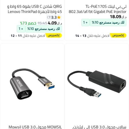
QIRG شاحن USB C بقوة 65 واط و
802.3at/a
45 واط لأجهزة Lenovo ThinkPad
- Non-
Yoga و HP Chromebook ومصدر
3.3
7
60W Po
الطاقة لأجهزة Dell Latitude و XPS
4.09
15.45
خصم 73%
د.ك‏
Desktop/W
و Huawei Laptop PC و محول شاحن
لك رصيد مسترجع 10%
+ 1
Type C لجهاز MacBook Pro Air و
13 - 14
احصل عليه خلال
11 - 12
Asus و Acer و Samsung و Google
اغسطس
 USB 3.0 إلى إيثرنت،
MOWSIL محول Mowsil USB 3.0