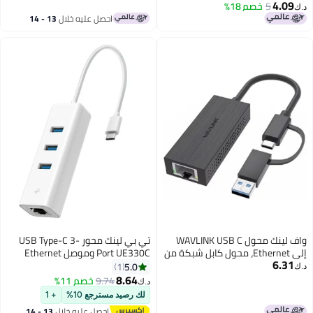
1000Mbps
احصل عليه خلال
13 - 14
اغسطس
WAVLINK USB 
تي بي لينك محور USB Type-C 3-
ل كابل شبكة من
Port UE330C وموصل Ethernet
/نوع
Gigabit
5.0
1
C/Thunderbolt 3 إلى منفذ RJ45
8.64
9.74
خصم 11%
د.ك‏
وافق مع
لك رصيد مسترجع 10%
+ 1
Mic
احصل عليه خلال
13 - 14