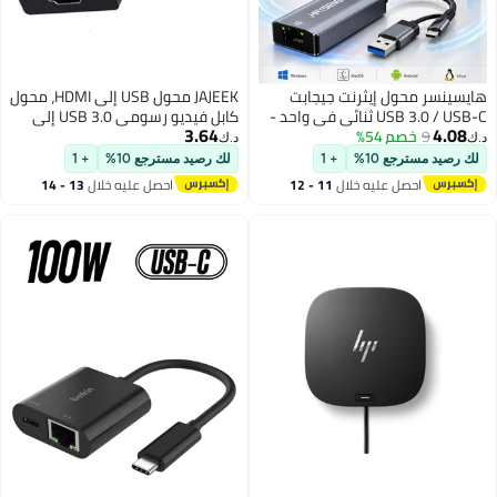
يجابت
JAJEEK محول USB إلى HDMI، محول
 ثنائي في واحد -
كابل فيديو رسومي USB 3.0 إلى
3.64
ة LAN RJ45 بسرعة
HDMI لجهاز الكمبيوتر، اللابتوب،
د.ك‏
ت في الثانية
سطح المكتب | يدعم إخراج متعدد
لك رصيد مسترجع 10%
+ 1
 أندرويد
الشاشات إلى الشاشة، البروجيكتور،
11 - 12
احصل عليه خلال
13 - 14
HDTV | توصيل وتشغيل، تركيب سهل
اغسطس
| متوافق مع ويندوز 7/8/10 | غير
متوافق مع ماك/كروم بوك