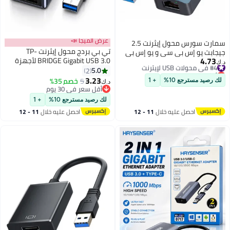
عرض الميجا 📣
سمارت سورس محول إيثرنت 2.5
تي بي بردج محول إيثرنت TP-
و إس بي
BRIDGE Gigabit USB 3.0 لأجهزة
إيه – محول شبكة LAN 2 في 1
الكمبيوتر المحمولة والمكتبية -
5.0
نت سلكي
2
مزود بمؤشر LED مدمج
3.23
لابتوب،
5
خصم 35%
د.ك‏
أجهزة يو
أقل سعر في 30 يوم
أقل سعر في 30 يوم
لك رصيد مسترجع 10%
+ 1
11 - 12
احصل عليه خلال
11 - 12
اغسطس