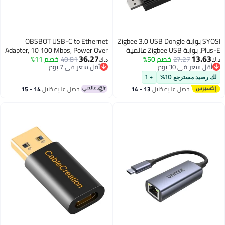
Zigbee 3.0 USB 
OBSBOT USB-C to Ethernet
Plus-E، بوابة Zigbee USB عالمية
Adapter, 10 100 Mbps, Power Over
36.27
مع هوائي للمساعد المنزلي، Open
40.81
خصم 11%
Ethernet (PoE) Support, Dual
د.ك‏
أقل سعر في 7 يوم
HAB، Z وما إلى ذلك،
Ethernet and USB-C Interface,
أقل سعر في 7 يوم
Zigbee 3.0 لاسلكي،
Compatible Tail Air, PC, etc.
13 - 14
احصل عليه خلال
14 - 15
اغسطس