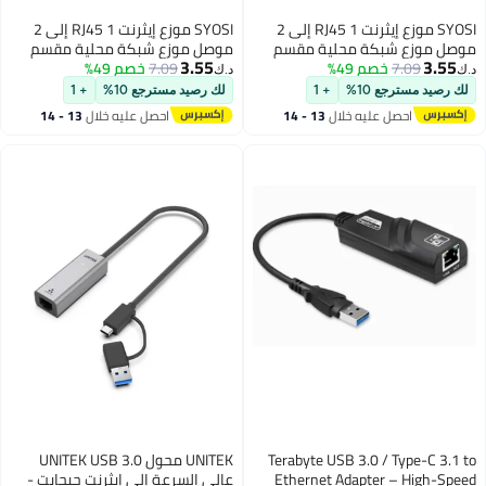
SYOSI موزع إيثرنت RJ45 1 إلى 2
SYOSI موزع إيثرنت RJ45 1 إلى 2
 مقسم
موصل موزع شبكة محلية مقسم
3.55
لى أنثى
7.09
خصم 49%
إنترنت محول شبكة أنثى إلى أنثى
د.ك‏
وسع مقبس
مزدوجة موصل إيثرنت موسع مقبس
لك رصيد مسترجع 10%
+ 1
لكابلات Cat5 Cat5e Cat6 Cat7 Cat8
13 - 14
احصل عليه خلال
13 - 14
اغسطس
Terabyte
UNITEK محول UNITEK USB 3.0
Ethern
عالي السرعة إلى إيثرنت جيجابت -