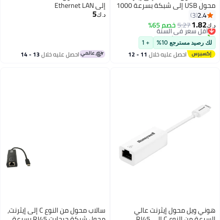
محول USB إلى شبكة بسرعة 1000
إلى Ethernet LAN
5
ميجابت في الثانية، منفذ RJ45 LAN،
د.ك‏
 MacBook
وتر
امي
Windows XP وVista
11 - 12
احصل عليه خلال
13 - 14
جة إلى
اغسطس
الي
سالاب محول من النوع C إلى إيثرنت،
النوع C إلى RJ45
محول شبكة جيجابت RJ45 بسرعة