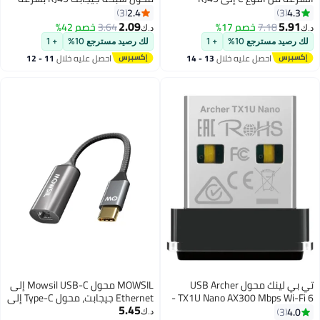
جيجابت، مع سرعات شبكة LAN تبلغ
1000 ميجابت في الثانية، متوافق
2.4
3
ايت في الثانية،
مع أجهزة MacBook وSurface
2.09
3.64
خصم 42%
د.ك‏
أجهزة
وأجهزة الكمبيوتر المحمولة التي
لك رصيد مسترجع 10%
+ 1
 النوع C وأجهزة
تعمل بنظامي التشغيل Windows
13 - 14
احصل عليه خلال
11 - 12
زة
XP وVista وMac/Linux، بدون الحاجة
اغسطس
الكمبيوتر الشخصية وأجهزة Xbox
إلى تعريفات.
ما إلى
 USB Archer
MOWSIL محول Mowsil USB-C إلى
TX1U Nano AX300 Mbps Wi-Fi 6 -
Ethernet جيجابت، محول Type-C إلى
5.45
خدام
RJ45 LAN، Thunderbolt 3/4،
د.ك‏