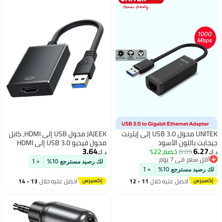
 محول USB 3.0 إلى إيثرنت
JAJEEK محول USB إلى HDMI، كابل
محول فيديو USB 3.0 إلى HDMI
3.64
لجهاز الكمبيوتر، اللابتوب، سطح
د.ك‏
المكتب | يدعم إخراج متعدد
لك رصيد مسترجع 10%
+ 1
الشاشات إلى الشاشة، البروجيكتور،
HDTV | متوافق مع ويندوز 7/8/10 |
11 - 12
احصل عليه خلال
13 - 14
توصيل وتشغيل | غير متوافق مع
اغسطس
ماك/كروم بوك