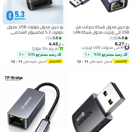
بت من
يو جرين محول بلوتوث USB، محول
USB إلى إيثرنت محول شبكة LAN
بلوتوث 5.3 للكمبيوتر الشخصي،
 USB 3.0 إلى RJ45
التوصيل والتشغيل لنظام التشغيل
3.8
14
لومنيوم،
Windows 11/10/8.1، جهاز استقبال
4.45
د.ك‏
افق مع
وإرسال بلوتوث للوحة المفاتيح/
تم بيع +10 مؤخرًا
ماك أو إس
تم بيع +10 مؤخرًا
الفأرة/سماعات الرأس/مكبرات
لك رصيد مسترجع 10%
+ 1
صي أسود
الصوت/الطابعة أسود
11 - 12
احصل عليه خلال
11 - 12
اغسطس