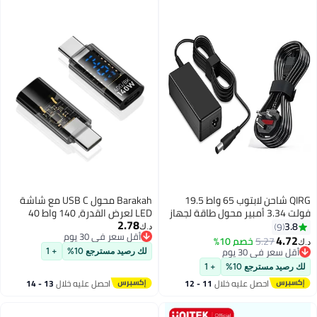
QIRG شاحن لابتوب 65 واط 19.5
Barakah محول USB C مع شاشة
ل طاقة لجهاز
LED لعرض القدرة، 140 واط 40
2.78
ديل كروم بوك 11 3180 3181 P22t
جيجابت في الثانية محول تمديد USB
د.ك‏
أقل سعر في 30 يوم
HA65
C، جهاز قياس الطاقة من نوع PD
أقل سعر في 30 يوم
LA65NS2-01 طرف دائري 7.4 * 5.0
3.1، موسع عرض رقمي للشحن
لك رصيد مسترجع 10%
+ 1
السريع، 2 قطعة
11 - 12
احصل عليه خلال
13 - 14
اغسطس