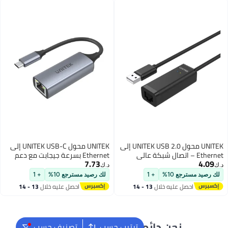
UNITEK محول UNITEK USB 2.0 إلى
UNITEK محول UNITEK USB-C إلى
 عالي
Ethernet بسرعة جيجابت مع دعم
7.73
شبكة عالي السرعة 10/100/1000
د.ك‏
لأجهزة
ميجابت في الثانية للاتصال الموثوق
لك رصيد مسترجع 10%
+ 1
وخفيف
بالإنترنت السلكي على أجهزة
13 - 14
احصل عليه خلال
13 - 14
شغيل
الكمبيوتر المحمولة والأجهزة
اغسطس
اللوحية والمزيد
ماً جاهزون لمساعدتك
ترتيب حسب
تصنيف حسب