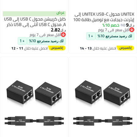
عرض
UNITEK محول UNITEK USB-C إلى
كابل كرييشن محول USB C إلى USB
إيثرنت جيجابت مع توصيل طاقة 100
A، محول USB C أنثى إلى USB ذكر
السرعة
2.82
من CableCreation، محول USB إلى
اللوحية
د.ك‏
أقل سعر في 7 يوم
USB C، USB 3.1 5Gbps محول USB
أقل سعر في 7 يوم
C إلى A أنثى لأجهزة الكمبيوتر
لك رصيد مسترجع 10%
+ 1
المحمولة، محول Logitech
13 - 14
احصل عليه خلال
11 - 12
StreamCam VR Link للشحن
اغسطس