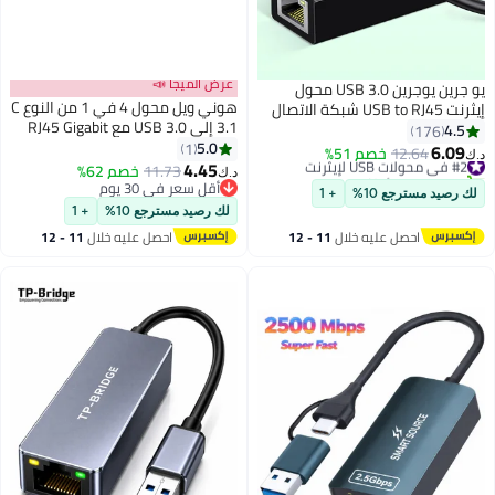
عرض الميجا 📣
 يوجرين USB 3.0 محول
هوني ويل محول 4 في 1 من النوع C
USB t شبكة الاتصال
3.1 إلى USB 3.0 مع RJ45 Gigabit
توافق مع ماك
Ethernet، 3 منافذ USB 3.0، سرعة
5.0
بوك، PC، سويتش، ويندوز 11/10 /
1
نقل 5 جيجابت في الثانية، نطاق
4.45
8، MAC OS IOS، لينيكس
11.73
خصم 62%
د.ك‏
ترددي 1 جيجابت في الثانية، متوافق
أقل سعر في 30 يوم
أقل سعر في 30 يوم
عالميًا مع جميع أجهزة MacBooks
لك رصيد مسترجع 10%
+ 1
وأجهزة الكمبيوتر المحمولة
11 - 12
احصل عليه خلال
11 - 12
وأجهزة الكمبيوتر الشخصية
اغسطس
والأجهزة اللوحية من النوع C