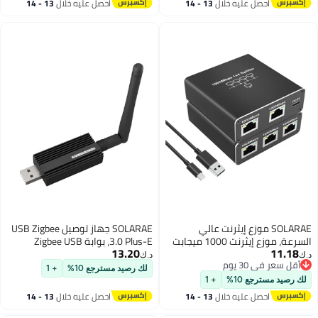
13 - 14
احصل عليه خلال
13 - 14
USB، موزع شبكة محلية لكابل
اغسطس
Cat5/5e/6/7/8
الي
SOLARAE جهاز توصيل USB Zigbee
السرعة، موزع إيثرنت 1000 ميجابت
3.0 Plus-E، بوابة Zigbee USB
13.20
1 إلى 4، 4 أجهزة تتصل
عالمية مع هوائي لمساعد المنزل،
د.ك‏
موزع
Open HAB، Zigbee 2MQTT وغيرها،
لك رصيد مسترجع 10%
+ 1
 RJ45 مع كابل طاقة
محول USB Zigbee 3.0 لاسلكي،
ZBDongle-E، EFR32MG2
13 - 14
احصل عليه خلال
13 - 14
اغسطس