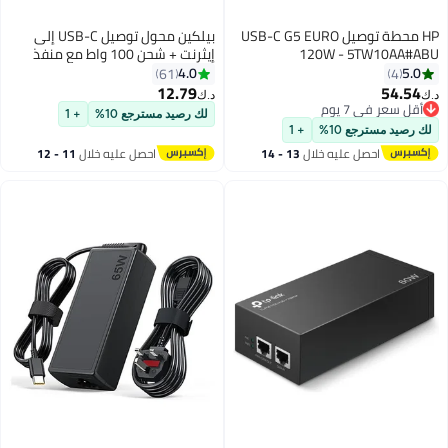
 USB-C G5 EURO
بيلكين محول توصيل USB-C إلى
إيثرنت + شحن 100 واط مع منفذ
إيثرنت جيجابت ومنفذ USB-C -
4.0
61
[10/100/1000] ميغابت في الثانية
12.79
د.ك‏
لاتصال إنترنت سريع - متوافق مع
لك رصيد مسترجع 10%
+ 1
آيفون 16، 15، جالاكسي S24 والمزيد
13 - 14
احصل عليه خلال
11 - 12
اغسطس