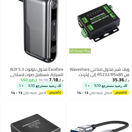
شير محول صناعي Waveshare
Excefore محول بلوتوث 5.3 AUX
 إلى إيثرنت،
للسيارة، مستقبل صوت لاسلكي
7.18
14.36
خصم 50%
مساعد مقاس 3.5 مم، مستقبل
د.ك‏
بلوتوث لموسيقى السيارة/
لك رصيد مسترجع 10%
+ 1
المكالمات بدون استخدام اليدين،
13 - 14
احصل عليه خلال
13 - 14
عمر بطارية 12 ساعة، للسيارة/
اغسطس
المنزل (قطعة واحدة)