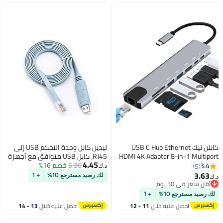
USB C H
ليدين كابل وحدة التحكم USB إلى
HDMI 4K 
RJ45، كابل USB متوافق مع أجهزة
4.45
Dock USB-
5.36
خصم 16%
التوجيه/المفاتيح/Windows 7 و8
د.ك‏
3.0 SD
و10
لك رصيد مسترجع 10%
+ 1
Chargin
with Mac
11 - 12
احصل عليه خلال
13 - 14
اغسطس