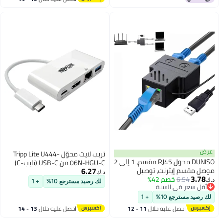
اغسطس
تريب لايت محوّل Tripp Lite U444-
DUNISO محول RJ45 مقسم، 1 إلى 2
06N-HGU-C من USB-C (تايب-C)
6.27
يل
إلى HDMI مع USB-A، شحن USB-C
د.ك‏
ين في
PD، وإيثرنت بسرعة جيجابت، USB 3.1
لك رصيد مسترجع 10%
+ 1
وتر
Gen 1، متوافق مع Thunderbolt 3،
جهاز
جودة 1080p
الألعاب
11 - 12
احصل عليه خلال
13 - 14
اغسطس