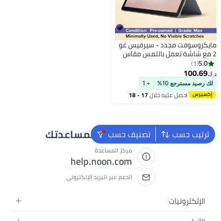
مايكروسوفت مجدد - سيرفيس غو
2 مع شاشة تعمل باللمس مقاس
10.5 بوصة، إنتل كور M3 8100Y/
5.0
1
الجيل الثامن/ثنائي النواة/8 جيجابايت
100.69
د.ك‏
رام DDR3/128 جيجابايت SSD/إنتل
لك رصيد مسترجع 10%
+ 1
UHD جرافيكس 615/ويندوز 10
احصل عليه خلال
17 - 18
اغسطس
نحن دائماً جاهزون لمساعدتك
ترتيب حسب
تصنيف حسب
مركز المساعدة
help.noon.com
الدعم عبر البريد الإلكتروني
الإلكترونيات
الجوالات