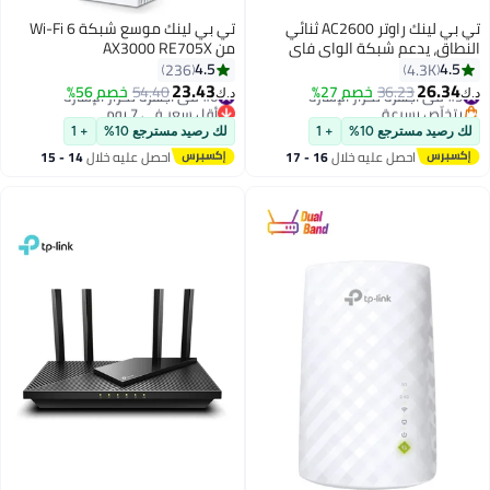
تي بي لينك راوتر AC2600 ثنائي
تي بي لينك موسع شبكة Wi-Fi 6
النطاق، يدعم شبكة الواي فاي
من AX3000 RE705X
المتداخلة وموسع لنطاق إشارة
4.5
4.5
236
4.3K
الواي فاي طراز RE650 أبيض
23.43
26.34
#5 في أجهزة تكرار الإشارة
36.23
خصم 27%
#6 في أجهزة تكرار الإشارة
54.40
خصم 56%
د.ك‏
د.ك‏
بتخلّص بسرعة
أقل سعر في 7 يوم
#5 في أجهزة تكرار الإشارة
#6 في أجهزة تكرار الإشارة
لك رصيد مسترجع 10%
+ 1
لك رصيد مسترجع 10%
+ 1
احصل عليه خلال
16 - 17
احصل عليه خلال
14 - 15
اغسطس
اغسطس