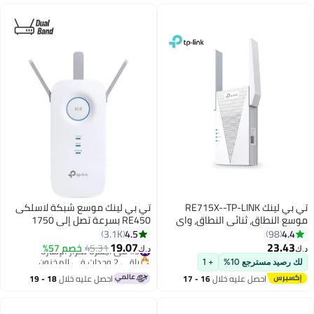
تي بي لينك RE715X--TP-LINK
تي بي لينك موسع شبكة لاسلكى
موسع النطاق، ثنائي النطاق، واي
RE450 بسرعة تصل إلى 1750
فاي 6، سرعة تصل إلى 3.00 جيجابت
ميجابايت في الثانية، معزز واي فاي
4.5
4.4
3.1K
98
في الثانية، تغطية تصل إلى 30 مترًا
ثنائي النطاق ومعزز للإنترنت من تي
19.07
23.43
#9 في أجهزة تكرار الإشارة
45.31
خصم 57%
د.ك‏
د.ك‏
مربعًا، ما يصل إلى 32 مستخدمًا،
بي لينك AC1750 أبيض
باقي 2 وحدات في المخزون
لك رصيد مسترجع 10%
+ 1
أبيض
#9 في أجهزة تكرار الإشارة
احصل عليه خلال
16 - 17
احصل عليه خلال
18 - 19
اغسطس
اغسطس