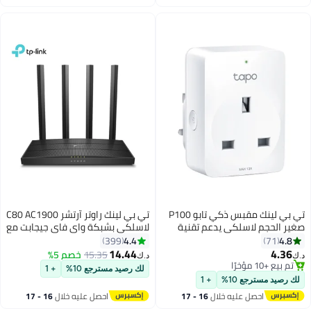
اغسطس
اغسطس
تي بي لينك مقبس ذكي تابو P100
تي بي لينك راوتر آرتشر C80 AC1900
صغير الحجم لاسلكي يدعم تقنية
لاسلكي بشبكة واي فاي جيجابت مع
الواي فاي، مزود بقابس ثلاثي
تقنية MU-MIMO ثنائي النطاق
4.4
4.8
399
71
ومؤقت يعمل بجهاز تحكم عن بعد
وتغطية واي فاي معززة، والاتصال
14.44
4.36
15.35
خصم 5%
د.ك‏
د.ك‏
سهل التركيب والاستخدام، يعمل مع
الذكي مزود بخاصية الرقابة الأبوية
تم بيع +10 مؤخرًا
لك رصيد مسترجع 10%
+ 1
تم بيع +10 مؤخرًا
تطبيقي أليكسا وجوجل أبيض
وسهولة الإعداد أسود
لك رصيد مسترجع 10%
+ 1
احصل عليه خلال
16 - 17
احصل عليه خلال
16 - 17
اغسطس
اغسطس