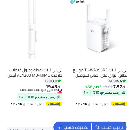
تي بي لينك TL-WA855RE موسع
تي بي لينك نقطة وصول غيغابت
نطاق الواي فاي القابل للتوصيل
خارجية AC1200 MU-MIMO أبيض
بالجدار، معزز، نقطة وصول (300
3.8
4.4
29
469
ميجابت في الثانية N)
19.43
7.57
18.07
خصم 58%
#3 في هوائيات الشبكات
د.ك‏
د.ك‏
أقل سعر في السنة
لك رصيد مسترجع 10%
+ 1
#3 في هوائيات الشبكات
لك رصيد مسترجع 10%
+ 1
احصل عليه خلال
16 - 17
احصل عليه خلال
16 - 17
اغسطس
اغسطس
البحث الشائع
ترتيب حسب
تصنيف حسب