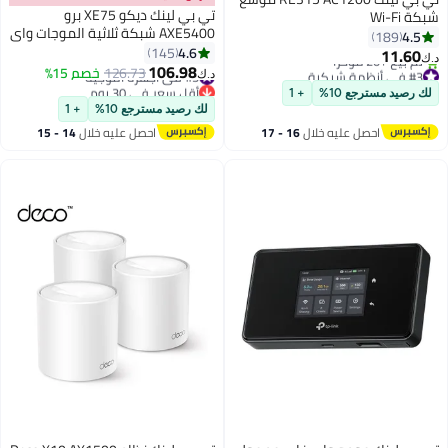
تي بي لينك ديكو XE75 برو
شبكة Wi-Fi
AXE5400 شبكة ثلاثية الموجات واي
4.5
189
فاي 6E نظام حزمة من 3
4.6
145
11.60
د.ك‏
106.98
#3 في أنظمة شبكية
#5 في أجهزة التوجيه
126.73
خصم 15%
د.ك‏
بتخلّص بسرعة
أقل سعر في 30 يوم
لك رصيد مسترجع 10%
+ 1
تم بيع +20 مؤخرًا
#5 في أجهزة التوجيه
لك رصيد مسترجع 10%
+ 1
#3 في أنظمة شبكية
احصل عليه خلال
16 - 17
احصل عليه خلال
14 - 15
اغسطس
اغسطس