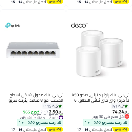
احصل عليه خلال
14 - 15
احصل عليه خلال
14 - 15
اغسطس
اغسطس
تي بي لينك راوتر منزلي، ديكو X50
تي بي لينك محول شبكي لسطح
(3 حزم)، واي فاي ثنائي النطاق، 6
المكتب، مع 8 منافذ ايثرنت سريع
سرعات تصل إلى 24 جيجابت في
10/100 ميغابت بالثانية - TL-
4.5
4.7
119
41
الثانية، أبيض
SF1008D أبيض
2.50
74.24
7.17
خصم 65%
د.ك‏
د.ك‏
أقل سعر في 30 يوم
#11 في مفاتيح الشبكات
أقل سعر في 30 يوم
بتخلّص بسرعة
لك رصيد مسترجع 10%
+ 1
لك رصيد مسترجع 10%
+ 1
تم بيع +10 مؤخرًا
احصل عليه خلال
16 - 17
احصل عليه خلال
16 - 17
#11 في مفاتيح الشبكات