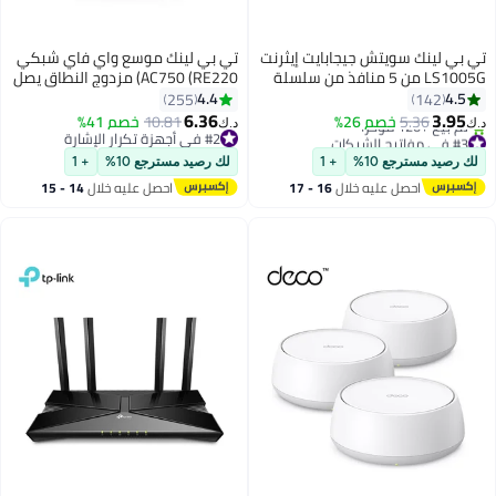
تي بي لينك سويتش جيجابايت إيثرنت
تي بي لينك موسع واي فاي شبكي
LS1005G من 5 منافذ من سلسلة
AC750 (RE220) مزدوج النطاق يصل
لايت ويف من تي بي لينك مزود
إلى 733 ميجابت في الثانية
4.4
4.5
255
142
بمقسم إيثرنت للكمبيوتر المكتبي/
6.36
3.95
5.36
خصم 26%
10.81
خصم 41%
د.ك‏
د.ك‏
غطاء من البلاستيك/ سويتش شبكة
#3 في مفاتيح الشبكات
#2 في أجهزة تكرار الإشارة
بتخلّص بسرعة
غير محمية/ خاصية التوصيل
#2 في أجهزة تكرار الإشارة
لك رصيد مسترجع 10%
+ 1
لك رصيد مسترجع 10%
+ 1
تم بيع +120 مؤخرًا
والتشغيل/ تشغيل هادئ دون
احصل عليه خلال
16 - 17
احصل عليه خلال
14 - 15
#3 في مفاتيح الشبكات
مروحة/ غير مدار أسود
اغسطس
اغسطس