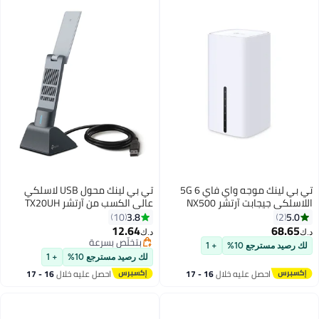
تي بي لينك موجه واي فاي 6 5G
تي بي لينك محول USB لاسلكي
اللاسلكي جيجابت آرتشر NX500
عالي الكسب من آرتشر TX20UH
AX3000Mbps، موجه واي فاي
AX1800
3.8
5.0
10
2
مزدوج النطاق مع فتحة SIM، سرعات
12.64
68.65
د.ك‏
د.ك‏
تنزيل تصل إلى 4.67Gbps، منفذ
بتخلّص بسرعة
لك رصيد مسترجع 10%
+ 1
جيجابت LAN/WAN، بطاقة SIM قابلة
بتخلّص بسرعة
لك رصيد مسترجع 10%
+ 1
للتوصيل والتشغيل، متوافق مع
احصل عليه خلال
16 - 17
احصل عليه خلال
16 - 17
EasyMesh
اغسطس
اغسطس