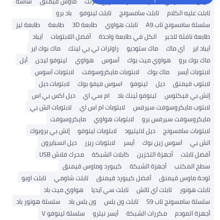
قرص صلب خارجي
شريحة ذاكرة
موزع انترنت
ماوس قيمنق
شاشة
تابلت عليه الكلام
تابلت سامسونج
تابلت لينوفو
باد برو
سلسلة سامسونج تاب A9
تابلت هواوي
طابعة 3D
طابعة
طابعة ليز
طابعة نافثة للحبر
الكل في طابعة واحدة
أفضل اللابتوبات
آيباد
آيباد اير
آي ماك
ماك ستوديو
راوترات تي بي لينك
ماك بوك اير
ماك بوك برو
هواوي ميت بوك
أسوس
هواوي
لينوفو ليجن
أبل
لابتوبات أيسر
ماك بوك
لابتوبات مايكروسوفت
لابتوبات آسوس
لابتوب قيمنق
ديل
لينوفو
اسوس فيفو بوك
لابتوبات ديل
إتش بي فيكتوس
لينوفو ثينك باد
ام سي اي
ديل اكس بي اس
لابتوب مايكروسوفت سيرفس
لابتوبات ام اس اي
لابتوبات اتش بي
مايكروسوفت سيرفس برو
لابتوبات هواوي
مايكروسوفت
لابتوبات سامسونج
ديل لاتيتيود
لابتوبات لينوفو
إتش بي بروبوك
اتش بي
آسوس زين بوك
أيسر
لابتوبات ريزر
ديل انسبايرون
أفضل تابلت
أجهزة التخزين
كابلات الشبكة
محرك فلاش USB
سطح المكتب
أجهزة الشبكة
كيبورد وماوس قيمنق
لوحة ماوس قيمنق
أفضل كيبورد قيمنق
تابلت شاومي
تابلت اوبو
تابلت هونور
تابلت آي تاتش
تابلت سي آيديا
هواوي ميت باد
سلسلة سامسونج تاب S9
تابلت ون بلس
ون بلس باد
سلسلة هونور باد
أجهزة المودم
مكررات الشبكة
أيسر نيترو
سلسلة لينوفو V