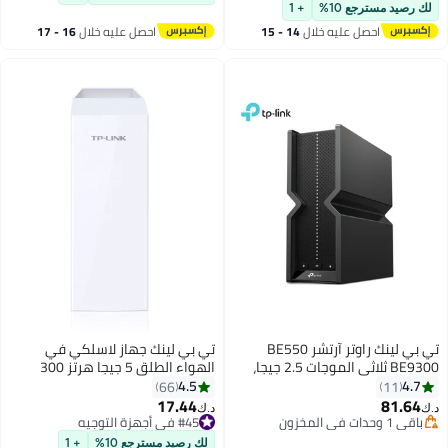
باقي 1 وحدات في المخزون
ميش بوحدة معالجة مركزية ثنائية
لك رصيد مسترجع 10%
+ 1
تم بيع +10 مؤخرًا
النواة، وبرنامج HomeShield مثالي
احصل عليه خلال
14 - 15
احصل عليه خلال
16 - 17
#9 في مفاتيح الشبكات
لللعب على جهاز إكس بوكس/جهاز
اغسطس
اغسطس
الألعاب بلايستيشن 4/ستريم مع
خاصية التوصيل والتشغيل أسود
تي بي لينك راوتر آرتشر BE550
تي بي لينك جهاز لاسلكي في
BE9300 ثلاثي الموجات 2.5 جيجا،
الهواء الطلق 5 جيجا هرتز 300
أسود
ميجابايت في الثانية 13 ديسيبل
4.5
4.7
66
11
أبيض
17.44
81.64
د.ك‏
د.ك‏
باقي 1 وحدات في المخزون
#45 في أجهزة التوجيه
باقي 1 وحدات في المخزون
#45 في أجهزة التوجيه
لك رصيد مسترجع 10%
+ 1