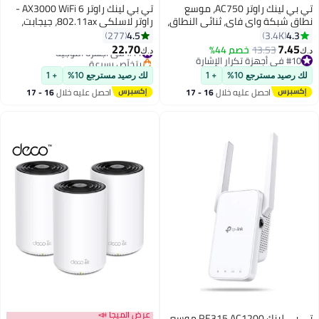
تي بي لينك راوتر AC750، موسع
تي بي لينك راوتر AX3000 WiFi 6 -
نطاق شبكة واي فاي، ثنائى النطاق،
راوتر لاسلكي 802.11ax، جيجابت،
معيار سرعة 433 ميجابيت في
موجه إنترنت ثنائي النطاق، يدعم
4.5
4.3
277
3.4K
الثانية على تردد 5 جيجا هرتز و 300
خادم VPN والعميل، متوافق مع
22.70
7.45
13.53
خصم 44%
#11 في أجهزة التوجيه
د.ك‏
د.ك‏
ميجابيت في الثانية بتردد 2.4 جيجا
OneMesh (Archer AX55) أسود
#10 في أجهزة تكرار الإشارة
بتخلّص بسرعة
#10 في أجهزة تكرار الإشارة
هرتز أبيض
أسود
#11 في أجهزة التوجيه
لك رصيد مسترجع 10%
+ 1
لك رصيد مسترجع 10%
+ 1
احصل عليه خلال
16 - 17
احصل عليه خلال
16 - 17
اغسطس
اغسطس
عرض الميجا 📣
تي بي لينك RE315 AC1200 موسع