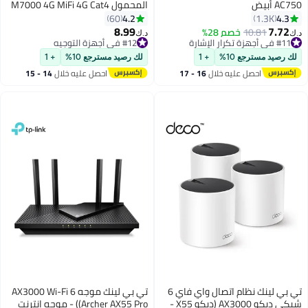
AC750 أبيض
المحمول M7000 4G MiFi 4G Cat4
مع بطارية 2000 مللي أمبير في
4.2
4.3
60
1.3K
الساعة وواي فاي بسرعة 150
8.99
7.72
10.81
خصم 28%
د.ك‏
د.ك‏
ميجابت في الثانية
#11 في أجهزة تكرار الإشارة
#12 في أجهزة التوجيه
#11 في أجهزة تكرار الإشارة
#12 في أجهزة التوجيه
لك رصيد مسترجع 10%
+ 1
لك رصيد مسترجع 10%
+ 1
احصل عليه خلال
16 - 17
احصل عليه خلال
14 - 15
اغسطس
اغسطس
تي بي لينك نظام اتصال واي فاي 6
تي بي لينك موجه AX3000 Wi-Fi 6
شبكي ديكو AX3000 (ديكو X55 -
(Archer AX55 Pro) - موجه إنترنت