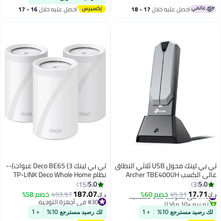
احصل عليه خلال
17 - 18
احصل عليه خلال
16 - 17
اغسطس
اغسطس
تي بي لينك محول USB ثلاثي النطاق
تي بي لينك Deco BE65 (3 عبوات)--
عالي الكسب Archer TBE400UH
نظام TP-LINK Deco Whole Home
BE6500 Wi-Fi 7 | نطاق 6 جيجاهرتز،
Mesh Wi-Fi 7، ثنائي النطاق، Wi-Fi
5.0
5.0
15
3
قناة 160 ميجاهرتز | عملية متعددة
7، سرعة تصل إلى 9.3 جيجابت في
187.07
17.71
#10 في محولات USB لاسكلية
45.31
خصم 60%
453.97
خصم 58%
د.ك‏
د.ك‏
الروابط | سرعات نقل USB 3.0 | معزز
الثانية، تغطية تصل إلى 600 متر
تم بيع +10 مؤخرًا
#30 في أجهزة التوجيه
#10 في محولات USB لاسكلية
نطاق مع هوائيات عالية الكسب +
#30 في أجهزة التوجيه
مربع، ما يصل إلى 150 مستخدمًا، 3
لك رصيد مسترجع 10%
+ 1
لك رصيد مسترجع 10%
+ 1
تشكيل الشعاع
حزم أبيض