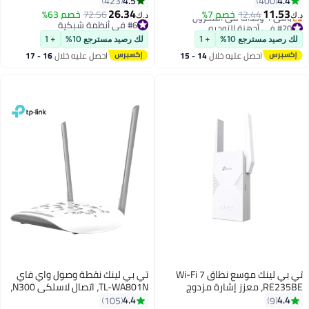
4.5
4.4
423
400
الجيل التالي، وأمان WPA3، مثالي
جهاز، تغطية لمنازل مكونة من 3-4
26.34
11.53
12.44
خصم 7%
72.56
خصم 63%
د.ك‏
د.ك‏
لألعاب Xbox/PS4/Steam و4K،
غرف نوم، تحكم أبووي، يعمل مع
#20 في أجهزة التوجيه
#6 في أنظمة شبكية
أقل سعر في 7 يوم
التوصيل والتشغيل (Archer AX12)
#6 في أنظمة شبكية
أليكسا
لك رصيد مسترجع 10%
+ 1
لك رصيد مسترجع 10%
+ 1
باقي 1 وحدات في المخزون
احصل عليه خلال
14 - 15
احصل عليه خلال
16 - 17
#20 في أجهزة التوجيه
اغسطس
اغسطس
تي بي لينك موسع نطاق Wi-Fi 7
تي بي لينك نقطة وصول واي فاي
RE235BE، معزز إشارة مزدوج
TL-WA801N، اتصال لاسلكي N300،
النطاق BE3600 عالي السرعة مع
بقوة 2.4 جيجا هرتز و 300 ميجا بايت
4.4
4.4
105
9