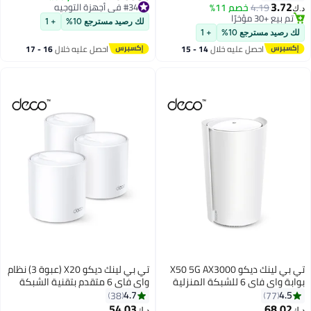
3.72
جيجاهرتز + 400 ميجابت في
4.19
خصم 11%
#34 في أجهزة التوجيه
د.ك‏
تم بيع +30 مؤخرًا
#34 في أجهزة التوجيه
الثانية/2.4 جيجاهرتز، 4+1 منافذ
لك رصيد مسترجع 10%
+ 1
تم بيع +30 مؤخرًا
جيجابت، وحدة معالجة مركزية ثنائية
لك رصيد مسترجع 10%
+ 1
النواة، مراقبة أبوية سهلة الإعداد،
احصل عليه خلال
14 - 15
احصل عليه خلال
16 - 17
آرتشر C6 أسود أسود
اغسطس
اغسطس
تي بي لينك ديكو X50 5G AX3000
تي بي لينك ديكو X20 (عبوة 3) نظام
بوابة واي فاي 6 للشبكة المنزلية
واي فاي 6 متقدم بتقنية الشبكة
الكاملة
الكاملة AX1800، تغطية لمنازل
4.7
4.5
38
77
تحتوي على 4-6 غرف نوم، الاتصال
54.03
68.02
#5 في أنظمة شبكية
د.ك‏
د.ك‏