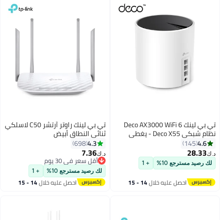
تي بي لينك Deco AX3000 WiFi 6
تي بي لينك راوتر آرتشر C50 لاسلكي
نظام شبكي Deco X55 - يغطي
ثنائي النطاق أبيض
مساحة تصل إلى 2500 قدم مربع.
4.3
4.6
698
145
قدم، يستبدل جهاز التوجيه
7.36
28.33
د.ك‏
د.ك‏
اللاسلكي والموسع، 3 منافذ
أقل سعر في 30 يوم
لك رصيد مسترجع 10%
+ 1
جيجابت، يدعم وصلة إيثرنت الخلفية
أقل سعر في 30 يوم
لك رصيد مسترجع 10%
+ 1
(عبوة واحدة)
احصل عليه خلال
14 - 15
احصل عليه خلال
14 - 15
اغسطس
اغسطس