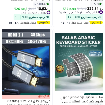
GeForce RTX 3050 / 3060 / 5050
الألوان وأسود أسود
4.6
5.0
2.5K
5
/ 5060 | 16GB DDR4 RAM-1TB
10.62
322.51
512.17
خصم 37%
14.43
خصم 26%
د.ك‏
د.ك‏
NVMe SSD | Air Cooler-H610 MB-
#1 في كمبيوتر شخصي بصندوق عمودي
#2 في خراطيش الحبر
500W - 650W 80+ PSU | WiFi-
#1 في كمبيوتر شخصي بصندوق عمودي
باقي 1 وحدات في المخزون
لك رصيد مسترجع 10%
+ 1
لك رصيد مسترجع 10%
+ 1
تم بيع +230 مؤخرًا
Bluetooth-Windows 11 Pro | Game
احصل عليه خلال
17 - 18
احصل عليه خلال
17 - 18
#2 في خراطيش الحبر
Sekret Desktop Computer | 1 Year
اغسطس
اغسطس
Warranty
أفضل المنتجات
s
00
:
m
عرض برق
00
·
باقي 100%
سالاب ملصق لوحة مفاتيح عربي
مي فازا كابل HDMI 2.1 بدقة 8K -
بأحرف كبيرة غير شفاف عالمي
يدعم دقة 8K بتردد 60 هرتز، و4K