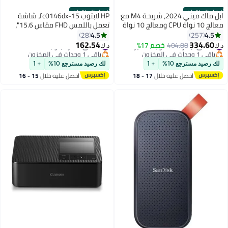
أفضل المنتجات
أفضل المنتجات
ابل ماك ميني 2024، شريحة M4 مع
HP لابتوب 15-fc0146dx، شاشة
معالج 10 نواة CPU ومعالج 10 نواة
تعمل باللمس FHD مقاس 15.6"،
GPU / 16 جيجابايت RAM / 512
AMD Ryzen 5 7520U، 8GB RAM،
4.5
4.5
28
257
جيجابايت SSD / macOS
512GB SSD، رسومات AMD
162.54
334.60
#1 في أجهزة الحاسوب الصغيرة
404.88
خصم 17%
#9 في دفاتر لابتوب
د.ك‏
د.ك‏
Radeon، لوحة مفاتيح إنجليزية،
باقي 1 وحدات في المخزون
باقي 1 وحدات في المخزون
#1 في أجهزة الحاسوب الصغيرة
#9 في دفاتر لابتوب
ويندوز 11 هوم
لك رصيد مسترجع 10%
+ 1
لك رصيد مسترجع 10%
+ 1
احصل عليه خلال
17 - 18
احصل عليه خلال
15 - 16
اغسطس
اغسطس