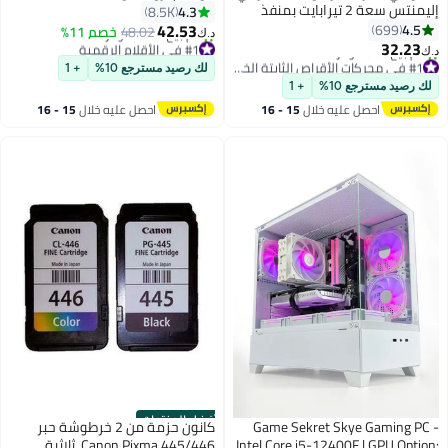
إليمنتس سعة 2 تيرابايت بمنفذ
4.3
8.5K
USB 3.0 2 TB
42.53
4.5
699
48.02
خصم 11%
د.ك‏
32.23
#1 في الأقلام الرقمية
د.ك‏
بتخلّص بسرعة
#1 في محركات الأقراص الثابتة الخارجية
لك رصيد مسترجع 10%
+ 1
تم بيع +270 مؤخرًا
أقل سعر في 7 يوم
لك رصيد مسترجع 10%
+ 1
#1 في الأقلام الرقمية
تم بيع +90 مؤخرًا
احصل عليه خلال
15 - 16
احصل عليه خلال
15 - 16
#1 في محركات الأقراص الثابتة الخارجية
اغسطس
اغسطس
أفضل المنتجات
Game Sekret Skye Gaming PC -
كانون حزمة من 2 خرطوشة حبر
Intel Core i5-12400F | GPU Option:
Canon Pixma 445/446، ثلاثية