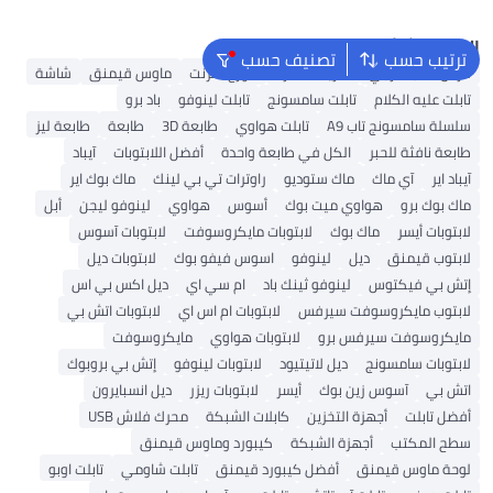
البحث الشائع
ترتيب حسب
تصنيف حسب
قرص صلب خارجي
شريحة ذاكرة
موزع انترنت
ماوس قيمنق
شاشة
تابلت عليه الكلام
تابلت سامسونج
تابلت لينوفو
باد برو
سلسلة سامسونج تاب A9
تابلت هواوي
طابعة 3D
طابعة
طابعة ليز
طابعة نافثة للحبر
الكل في طابعة واحدة
أفضل اللابتوبات
آيباد
آيباد اير
آي ماك
ماك ستوديو
راوترات تي بي لينك
ماك بوك اير
ماك بوك برو
هواوي ميت بوك
أسوس
هواوي
لينوفو ليجن
أبل
لابتوبات أيسر
ماك بوك
لابتوبات مايكروسوفت
لابتوبات آسوس
لابتوب قيمنق
ديل
لينوفو
اسوس فيفو بوك
لابتوبات ديل
إتش بي فيكتوس
لينوفو ثينك باد
ام سي اي
ديل اكس بي اس
لابتوب مايكروسوفت سيرفس
لابتوبات ام اس اي
لابتوبات اتش بي
مايكروسوفت سيرفس برو
لابتوبات هواوي
مايكروسوفت
لابتوبات سامسونج
ديل لاتيتيود
لابتوبات لينوفو
إتش بي بروبوك
اتش بي
آسوس زين بوك
أيسر
لابتوبات ريزر
ديل انسبايرون
أفضل تابلت
أجهزة التخزين
كابلات الشبكة
محرك فلاش USB
سطح المكتب
أجهزة الشبكة
كيبورد وماوس قيمنق
لوحة ماوس قيمنق
أفضل كيبورد قيمنق
تابلت شاومي
تابلت اوبو