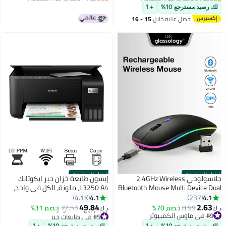
#7 في ميكروفون وسماعة رأس
#10 في دفاتر لابتوب
| نسخة دولية
لك رصيد مسترجع 10%
+ 1
احصل عليه خلال
15 - 16
اغسطس
أفضل المنتجات
أفضل المنتجات
جلاسولوجي 2.4GHz Wireless
إبسون طابعة خزان حبر ايكوتانك
Bluetooth Mouse Multi Device Dual
L3250 A4، ملونة، الكل في واحد،
Mode Slim Rechargeable Silent
مزوده بواي فاي و سمارت بانيل
4.1
4.1
4.1K
237
Click Buttons Wireless BT Mouse
أسود
49.84
2.63
8.99
خصم 70%
72.53
خصم 31%
د.ك‏
د.ك‏
Adjustable DPI 800 1200 1600
#9 في ماوس الكمبيوتر
#5 في طابعات حبر
#9 في ماوس الكمبيوتر
Multicolor LED Lights Auto Sleep
باقي 2 وحدات في المخزون