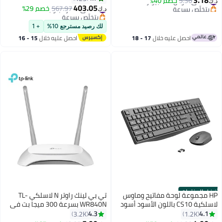
5.36
خصم 40%
د.ك‏
بثمانية أنوية | ذاكرة وصول عشوائي
403.05
بتخلّص بسرعة
#7 في دفاتر لابتوب
567.97
خصم 29%
د.ك‏
16 جيجابايت | قرص صلب SSD بسعة
#3 في ماوس الكمبيوتر
بتخلّص بسرعة
#7 في دفاتر لابتوب
512 جيجابايت | نظام macOS | لوحة
لك رصيد مسترجع 10%
+ 1
مفاتيح إنجليزية | إضاءة Starlight
احصل عليه خلال
17 - 18
احصل عليه خلال
15 - 16
ستارلايت
اغسطس
اغسطس
أفضل المنتجات
HP مجموعة لوحة مفاتيح وماوس
تي بي لينك راوتر N لاسلكي TL-
لاسلكية CS10 باللون الأسود أسود
WR840N بسرعة 300 ميجا بت في
الثانية تي بي لينك أبيض أبيض
4.3
4.1
3.2K
1.2K