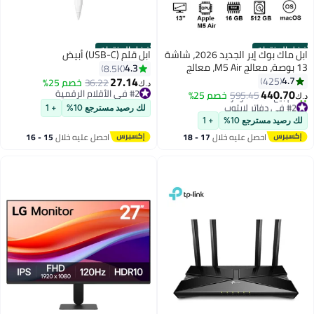
أفضل المنتجات
أفضل المنتجات
ابل ماك بوك إير الجديد 2026، شاشة
ابل قلم (USB-C) أبيض
13 بوصة، معالج M5 Air، معالج
4.3
8.5K
رسومات ثماني النواة، ذاكرة وصول
27.14
4.7
425
36.22
خصم 25%
د.ك‏
عشوائي 16 جيجابايت، قرص صلب
440.70
#2 في الأقلام الرقمية
595.45
خصم 25%
د.ك‏
SSD بسعة 512 جيجابايت، نظام
#2 في الأقلام الرقمية
#2 في دفاتر لابتوب
لك رصيد مسترجع 10%
+ 1
باقي 3 وحدات في المخزون
macOS، لوحة مفاتيح إنجليزية، لون
لك رصيد مسترجع 10%
+ 1
تم بيع +530 مؤخرًا
أسود داكن أسود داكن
احصل عليه خلال
17 - 18
احصل عليه خلال
15 - 16
#2 في دفاتر لابتوب
اغسطس
اغسطس