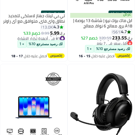
أفضل المنتجات
أفضل المنتجات
عرض
تي بي لينك جهاز لاسلكى لتمديد
ابل ماك بوك نيو | شاشة 13 بوصة |
نطاق واي فاي، متوافق مع أي راوتر
A18 برو، معالج 6 نواة، معالج
واي فاي بسرعة 300 ميجابت في
4.3
13.0K
رسومي 5 نواة، معالج عصبي 16
4.7
561
الثانية، TL-WA850RE مزود بتقنية
5.99
8.99
خصم 33%
د.ك‏
نواة | 8 جيجابايت رام | 256 جيجابايت
233.55
ثنائي النطاق أبيض أبيض
#3 في دفاتر لابتوب
320.59
خصم 27%
#1 في أجهزة تكرار الإشارة
د.ك‏
SSD | لوحة مفاتيح إنجليزية ||
أقل سعر في 7 يوم
بتخلّص بسرعة
لك رصيد مسترجع 10%
+ 1
#3 في دفاتر لابتوب
تم بيع +540 مؤخرًا
لك رصيد مسترجع 10%
+ 1
#1 في أجهزة تكرار الإشارة
احصل عليه خلال
15 - 16
احصل عليه خلال
17 - 18
اغسطس
اغسطس