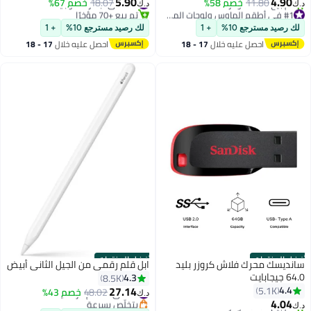
5.90
4.90
11.80
خصم 58%
#10 في أجهزة التوجيه
18.07
خصم 67%
د.ك‏
د.ك‏
#1 في أطقم الماوس ولوحات المفاتيح
تم بيع +70 مؤخرًا
بتخلّص بسرعة
#10 في أجهزة التوجيه
لك رصيد مسترجع 10%
+ 1
لك رصيد مسترجع 10%
+ 1
تم بيع +220 مؤخرًا
احصل عليه خلال
17 - 18
احصل عليه خلال
17 - 18
#1 في أطقم الماوس ولوحات المفاتيح
اغسطس
اغسطس
أفضل المنتجات
أفضل المنتجات
سانديسك محرك فلاش كروزر بليد
ابل قلم رقمي من الجيل الثاني أبيض
64.0 جيجابايت
4.3
8.5K
27.14
4.4
5.1K
#3 في الأقلام الرقمية
48.02
خصم 43%
د.ك‏
4.04
بتخلّص بسرعة
د.ك‏