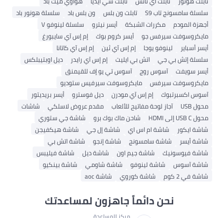
تابلت هونور
تابلت آي تاتش
تابلت سي آيديا
هواوي ميت باد
سلسلة سامسونج تاب S9
تابلت ون بلس
ون بلس باد
سلسلة هونور باد
أجهزة المودم
مكررات الشبكة
أيسر نيترو
سلسلة لينوفو V
مايكروسوفت سيرفس جو
أيسر كروم بوك
إم إس آي سايبورغ
أيسر أسباير
لينوفو يوجا
إم إس آي ثين
إم إس آي كاتانا
سلسلة إتش بي جي
اتش بي ايليت
إم إس آي رايدر
ديل اوبتيبلكس
أيسر سويفت
آسوس روج
آسوس تي يو إف للقيمنق
مايكروسوفت سيرفس
مايكروسوفت سيرفيس ستوديو
آسوس اكسبرتبوك
إم إس آي مودرن
ديل فوسترو
أيسر بريديتور
محول USB
آجاز لوحة مفاتيح للألعاب
مقدم عروض لاسلكي
شاشات
محول USB C إلى HDMI
شاحن ماك بوك برو
شاشة جي ستوري
شاشة ايكور
شاشة ام اس اي
شاشة إل جي
شاشة هيكفيجن
شاشة أيسر
شاشة سامسونج
شاشة إنجو
شاشة اتش بي
شاشة فيوسونيك
شاشة جيم اون
شاشة ديل
شاشة فيليبس
شاشة آسوس
شاشة لينوفو
شاشة شاومي
شاشة بينكيو
شاشة في 2 كوم
شاشة كوروي
شاشة aoc
نحن دائماً جاهزون لمساعدتك
مركز المساعدة