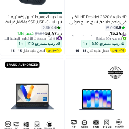
أفضل المنتجات
HP طابعة HP DeskJet 2320 الكل
سانديسك وسيط تخزين إكستريم 1
في واحد، طباعة، نسخ، مسح ضوئي،
تيرابايت NVMe SSD ،USB-C، قراءة
سرعة الطباعة تصل إلى 7.5 صفحة
تصل إلى 1050 ميجابايت - ثانية
4.6
3.8
2.6K
5.0K
في الدقيقة (أسود) و 5.5 صفحة
وسرعة كتابة 1000 ميجابايت - ثانية،
53.47
15.34
#10 في طابعات القرطاسية الكل في واحد
81.61
خصم 34%
د.ك‏
د.ك‏
في الدقيقة (أبيض)
مقاوم للماء والغبار
تم بيع +20 مؤخرًا
#1 في محركات الأقراص الصلبة الخارجية
#10 في طابعات القرطاسية الكل في واحد
بتخلّص بسرعة
لك رصيد مسترجع 10%
+ 1
لك رصيد مسترجع 10%
+ 1
تم بيع +180 مؤخرًا
احصل عليه خلال
15 - 16
احصل عليه خلال
15 - 16
#1 في محركات الأقراص الصلبة الخارجية
اغسطس
اغسطس