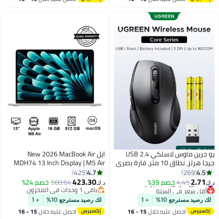
اغسطس
اغسطس
أفضل المنتجات
يو جرين ماوس لاسلكي USB 2.4
ابل New 2026 MacBook Air
جيجا هرتز، نطاق 10 متر، فارة بصري
MDH74 13 Inch Display | M5 Air
مريح، بطاريتان AAA متضمنة، 3 DPI
10-Core CPU 8-Core GPU | 16GB
4.7
4.5
425
269
قابل للتعديل، بحد أقصى 1600 نقاط
RAM | 512GB SSD | macOS |
423.30
2.71
#4 في ماوس الكمبيوتر
4.45
خصم 39%
560.64
خصم 24%
د.ك‏
د.ك‏
في البوصة، 6 أزرار، ماوس كمبيوتر،
English Keyboard International
أقل سعر في السنة
باقي 1 وحدات في المخزون
#4 في ماوس الكمبيوتر
توافق واسع، نقرة صامتة، تمرير
باقي 1 وحدات في المخزون
Version | Silver
لك رصيد مسترجع 10%
+ 1
لك رصيد مسترجع 10%
+ 1
سلس، مكتب ،محمول With Battery
احصل عليه خلال
15 - 16
احصل عليه خلال
15 - 16