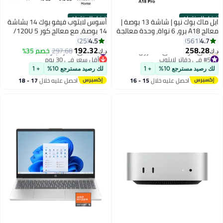
أفضل المنتجات
أفضل المنتجات
ابل ماك بوك نيو | شاشة 13 بوصة |
أسوس لابتوب فيفو بوك 14 بشاشة
معالج A18 برو، 6 نواة، وحدة معالجة
14 بوصة، مع معالج كور 5 120U/
الرسوميات 5 نواة، معالج الشبكة
ذاكرة RAM سعة 16 جيجابايت/قرص
4.5
4.7
25
561
العصبية 16 نواة | 8 جيجابايت رام |
SSD سعة 512 جيجابايت/رسومات
192.32
258.28
#12 في دفاتر لابتوب
297.68
خصم 35%
د.ك‏
د.ك‏
512 جيجابايت SSD | لوحة مفاتيح
إنتل UHD/ويندوز 11 هوم
#5 في دفاتر لابتوب
أقل سعر في 30 يوم
إنجليزية ||
أقل سعر في 7 يوم
#12 في دفاتر لابتوب
لك رصيد مسترجع 10%
+ 1
لك رصيد مسترجع 10%
+ 1
باقي 6 وحدات في المخزون
احصل عليه خلال
15 - 16
احصل عليه خلال
17 - 18
#5 في دفاتر لابتوب
اغسطس
اغسطس