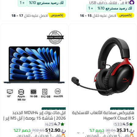
#3 في الأقلام الرقمية
#1 في فلاش درايف USB
لك رصيد مسترجع 10%
+ 1
بتخلّص بسرعة
لك رصيد مسترجع 10%
+ 1
تم بيع +620 مؤخرًا
احصل عليه خلال
15 - 16
احصل عليه خلال
17 - 18
#1 في فلاش درايف USB
اغسطس
اغسطس
أفضل المنتجات
أفضل المنتجات
هايبركس سماعة الألعاب اللاسلكية
ابل ماك بوك إير MDVH4 الجديد
HyperX Cloud III S
2026 | شاشة 15 بوصة | آبل M5 إير |
معالج 10 نواة | معالج رسومي 10
4.7
4.5
425
533
نواة | 16 جيجابايت رام | 512 جيجابايت
512.90
35.31
#7 في ميكروفون وسماعة رأس
38.04
خصم 7%
#10 في دفاتر لابتوب
702.65
خصم 27%
د.ك‏
د.ك‏
SSD | macOS | لوحة مفاتيح إنجليزية
باقي 5 وحدات في المخزون
باقي 1 وحدات في المخزون