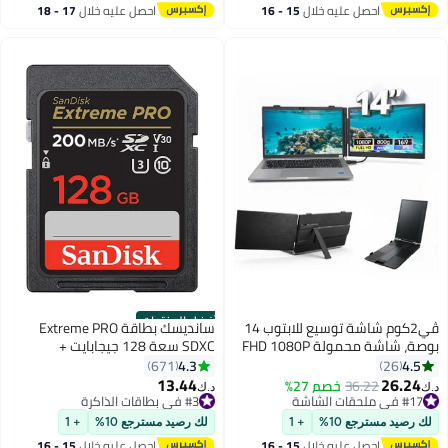
احصل عليه خلال
15 - 16
احصل عليه خلال
17 - 18
#1 في كابلات الطابعات
#5 في ملحقات الشاشة
اغسطس
اغسطس
أفضل المنتجات
ڤي2كوم شاشة توسيع للابتوب 14
سانديسك بطاقة Extreme PRO
بوصة، شاشة محمولة FHD 1080P
SDXC سعة 128 جيجابايت +
IPS، شاشة خفيفة Plug & Play
RescuePRO Deluxe، بسرعة تصل
4.3
4.5
671
26
لأجهزة اللابتوب 13 إلى 17 بوصة،
إلى 200 ميجابايت/ثانية، UHS I،
13.44
26.24
36.22
خصم 27%
د.ك‏
د.ك‏
متوافقة مع Windows وMac
Class 10، U3، V30 SDSDXXD 128G
#17 في ملحقات الشاشة
#3 في بطاقات الذاكرة
وChromeOS وAndroid
#17 في ملحقات الشاشة
#3 في بطاقات الذاكرة
GN4IN 128 جيجابايت
لك رصيد مسترجع 10%
+ 1
لك رصيد مسترجع 10%
+ 1
احصل عليه خلال
15 - 16
احصل عليه خلال
15 - 16