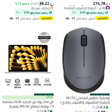
SSD
MBR، متوافقة مع NVIDIA G-Sync،
36.22
274.78
#13 في ملحقات الشاشة
41.67
خصم 13%
د.ك‏
د.ك‏
AMD FreeSync، HDR10، HDMI،
#2 في أجهزة الحاسوب الصغيرة
بتخلّص بسرعة
أقل سعر في 7 يوم
#13 في ملحقات الشاشة
DisplayPort، قاعدة رفيعة،
لك رصيد مسترجع 10%
+ 1
لك رصيد مسترجع 10%
+ 1
باقي 2 وحدات في المخزون
24G411A-B
احصل عليه خلال
17 - 18
احصل عليه خلال
17 - 18
#2 في أجهزة الحاسوب الصغيرة
اغسطس
اغسطس
أفضل المنتجات
أفضل المنتجات
عرض
لوجيتيك ماوس لاسلكي M170
ابل ماك بوك إير الجديد 2026 بشاشة
لأجهزة الكمبيوتر واللابتوب رمادي/
13 بوصة | معالج M5 Air بعشرة
أسود
4.3
1.2K
أنوية ووحدة معالجة رسومات
4.7
425
3.18
#3 في ماوس الكمبيوتر