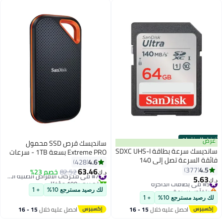
USB-C، مستشعر بصمة، يدعم
متر
اللغتين الإنجليزية والعربية، اللون
أسود الإنجليزية/العربية
أفضل المنتجات
عرض
سانديسك قرص SSD محمول
سانديسك سرعة بطاقة SDXC UHS-I
Extreme PRO بسعة 1TB - سرعات
فائقة السرعة تصل إلى 140
قراءة/كتابة تصل إلى 2000MB/s،
4.6
428
ميجابايت/ثانية
4.5
USB 3.2 Gen 2x2 -SDSSDE81-
377
63.46
82.52
خصم 23%
#7 في محركات الأقراص الصلبة الخارجية
د.ك‏
5.63
1T00-G25
#5 في بطاقات الذاكرة
تم بيع +190 مؤخرًا
د.ك‏
بتخلّص بسرعة
#7 في محركات الأقراص الصلبة الخارجية
لك رصيد مسترجع 10%
+ 1
#5 في بطاقات الذاكرة
لك رصيد مسترجع 10%
+ 1
احصل عليه خلال
15 - 16
احصل عليه خلال
15 - 16
اغسطس
اغسطس