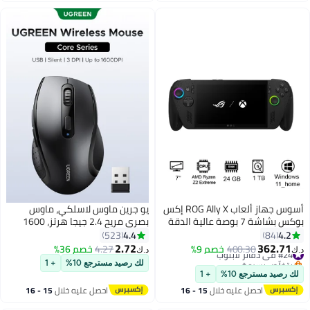
اغسطس
اغسطس
أسوس جهاز ألعاب ROG Ally X إكس
يو جرين ماوس لاسلكي، ماوس
بوكس ​​بشاشة 7 بوصة عالية الدقة
بصري مريح 2.4 جيجا هرتز، 1600
بالكامل (1920×1080) بتردد 120
نقطة في البوصة، 3 نقاط في
4.4
4.2
523
84
هرتز، معالج AMD Ryzen Z2
البوصة قابلة للتعديل، 5 أزرار، ماوس
2.72
362.71
#24 في دفاتر لابتوب
400.30
خصم 9%
4.27
خصم 36%
د.ك‏
د.ك‏
Extreme، ذاكرة وصول عشوائي 24
كمبيوتر USB بنقرة صامتة لأجهزة
بتخلّص بسرعة
لك رصيد مسترجع 10%
+ 1
#24 في دفاتر لابتوب
جيجابايت DDR5، قرص صلب SSD
الكمبيوتر المحمولة وأجهزة
لك رصيد مسترجع 10%
+ 1
بسعة 1 تيرابايت، بطاقة رسومات
الكمبيوتر الشخصية وأجهزة
احصل عليه خلال
15 - 16
احصل عليه خلال
15 - 16
AMD Radeon، نظام تشغيل ويندوز
Chromebook وأجهزة الكمبيوتر
اغسطس
اغسطس
11 هوم، مكبر صوت Dolby، منفذ
المحمولة، ماوس اتصال لاسلكي 15