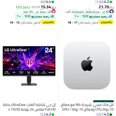
PS5، Xbox Series X|S، محركات
وإطار رفيع للغاية لسطح المكتب،
4.4
4.2
60
1.6K
بزاوية 53 مم، DTS، رغوة الذاكرة،
ومنفذ VESA وHDMI وVGA، وشاشة
15.34
21.70
#12 في ملحقات الشاشة
32.59
خصم 52%
د.ك‏
د.ك‏
إطار متين، ميكروفون فائق الوضوح
LED لحماية العين/الإمالة المريحة
#5 في ميكروفون وسماعة رأس
أقل سعر في 30 يوم
10 مم، USB-C، USB-A، 3.5 مم
باقي 5 وحدات في المخزون
#12 في ملحقات الشاشة
للكمبيوتر الشخصي، باللون الأسود،
لك رصيد مسترجع 10%
+ 1
لك رصيد مسترجع 10%
+ 1
تم بيع +200 مؤخرًا
22N1
احصل عليه خلال
17 - 18
احصل عليه خلال
15 - 16
#5 في ميكروفون وسماعة رأس
اغسطس
اغسطس
أفضل المنتجات
ابل ماك ميني، شريحة M4 مع معالج
إل جي شاشة ألعاب UltraGear بدقة
10 نواة CPU ومعالج 10 نواة GPU /
Full HD مقاس 24 بوصة (1920 x
16 جيجابايت RAM / 256 جيجابايت
1080) IPS، 144Hz (Overclock)، 1ms
4.3
4.5
53
257