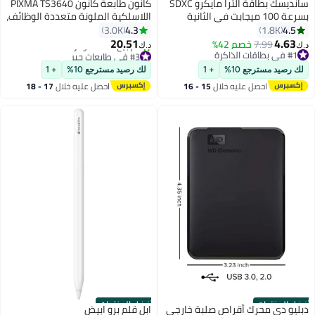
سانديسك بطاقة الترا مايكرو SDXC
كانون طابعة كانون PIXMA TS3640
بسرعة 100 ميجابت في الثانية
اللاسلكية الملونة متعددة الوظائف،
وسرعة ناقل بيانات فئة UHS-I مع
طباعة، نسخ ومسح ضوئي |
4.3
4.5
3.0K
1.8K
محول 64 GB
20.51
4.63
7.99
خصم 42%
د.ك‏
د.ك‏
#1 في بطاقات الذاكرة
#3 في طابعات حبر
#1 في بطاقات الذاكرة
باقي 1 وحدات في المخزون
لك رصيد مسترجع 10%
+ 1
لك رصيد مسترجع 10%
+ 1
تم بيع +170 مؤخرًا
احصل عليه خلال
15 - 16
احصل عليه خلال
17 - 18
#3 في طابعات حبر
اغسطس
اغسطس
أفضل المنتجات
أفضل المنتجات
دبليو دي محرك أقراص صلبة خارجي
ابل قلم برو ابيض