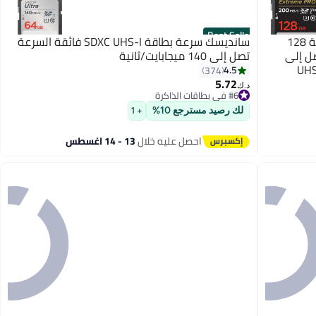
Best Seller
سانديسك بطاقة Extreme PRO SDXC سعة 128
سانديسك سرعة بطاقة SDXC UHS-I فائقة السرعة
R، بسرعة تصل إلى
تصل إلى 140 ميجابايت/ثانية
UHS I، 
4.5
374
5.72
#6 في بطاقات الذاكرة
د.ك‏
بتخلّص بسرعة
#6 في بطاقات الذاكرة
لك رصيد مسترجع 10%
+ 1
احصل عليه خلال
13 - 14 اغسطس