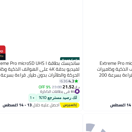
Best Seller
Extreme Pro microSD UHS
سانديسك بطاقة me Pro microSD UHS I
 الهواتف الذكية وكاميرات
لفيديو بدقة 4K على الهواتف الذكية و
الحركة والطائرات بدون طيار، قراءة بسرعة 200
ايت/ثانية، وكتابة 140 ميجابايت/ثانية، وضمان
ميجابايت/ثانية، وكتابة ب
4.3
636
وسعة 256.0 جيجابايت
21.52
9% OFF
23.88
د.ك‏
#4 في بطاقات الذاكرة
#4 في بطاقات الذاكرة
لك رصيد مسترجع 10%
+ 1
احصل عليه خلال
13 - 14 اغسطس