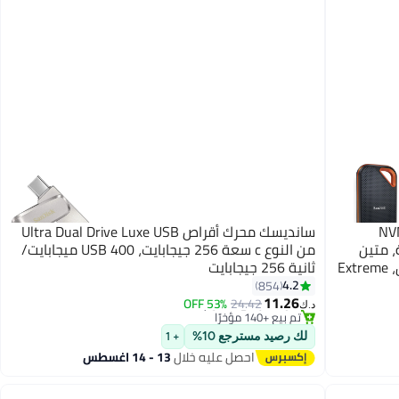
ايت NVMe SSD
سانديسك محرك أقراص Ultra Dual Drive Luxe USB
ت/ثانية، متين
من النوع c سعة 256 جيجابايت، USB 400 ميجابايت/
ومقاوم للماء SDSSDE81 4T00 G25، أزرق، Extreme
ثانية 256 جيجابايت
#3 في فلاش درايف USB
4.2
854
أقل سعر في 30 يوم
11.26
53% OFF
24.42
تم بيع +140 مؤخرًا
د.ك‏
#3 في فلاش درايف USB
لك رصيد مسترجع 10%
+ 1
احصل عليه خلال
13 - 14 اغسطس