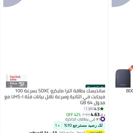
Best Seller
ك SSD محمول - سرعة تصل إلى 800
سانديسك بطاقة الترا مايكرو SDXC بسرعة 100
ميجابت في الثانية وسرعة ناقل بيانات فئة UHS-I مع
محول 64 GB
4.5
1.8K
4.63
42% OFF
7.99
د.ك‏
#1 في بطاقات الذاكرة
#1 في بطاقات الذاكرة
لك رصيد مسترجع 10%
+ 1
احصل عليه خلال
13 - 14 اغسطس