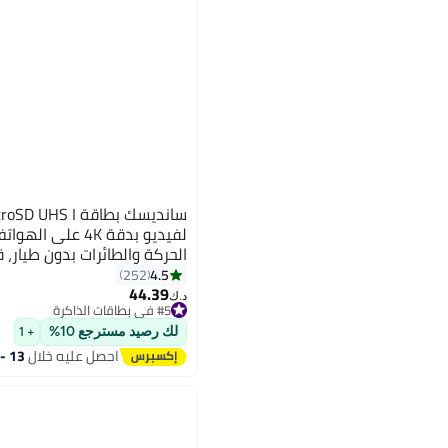
سانديسك بطاقة  I
لفيديو بدقة 4K على
ميجاب
4.5
252
44.39
مدى الحياة
د.ك‏
#5 في بطاقات الذاكرة
#5 في بطاقات الذاكرة
لك رصيد مسترجع 10%
+ 1
احصل عليه خلال
13 - 14 اغسطس