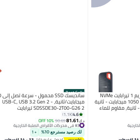
Best Seller
سانديسك وسيط تخزين إكستريم 1 تيرابايت NVMe
سانديس
SSD ،USB-C، قراءة تصل إلى 1050 ميجابايت - ثانية
ميجابايت/ثانية، USB-C، USB 3.2 Gen 2 -
 ميجابايت - ثانية، مقاوم للماء
SDSSDE30-2T00-G26 2 تيرابايت
4.6
1.1K
81.61
10% OFF
90.69
#3 في محركات الأقراص الصلبة الخارجية
د.ك‏
تم بيع +210 مؤخرًا
#3 في محركات الأقراص الصلبة الخارجية
لك رصيد مسترجع 10%
+ 1
احصل عليه خلال
13 - 14 اغسطس