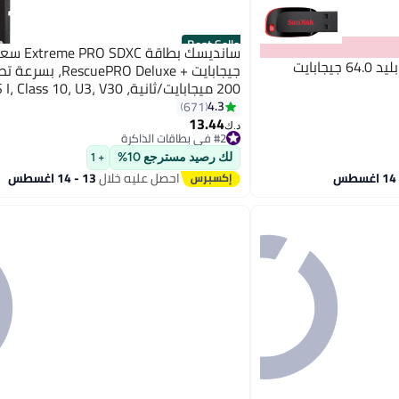
Best Seller
ابايت
جيجابايت + escuePRO Deluxe
200 ميجابايت/ثانية، Class 10، U3، V30
SDSDXXD 128G GN4IN 128 جيجابايت
4.3
671
13.44
د.ك‏
#2 في بطاقات الذاكرة
#2 في بطاقات الذاكرة
لك رصيد مسترجع 10%
+ 1
احصل عليه خلال
13 - 14 اغسطس