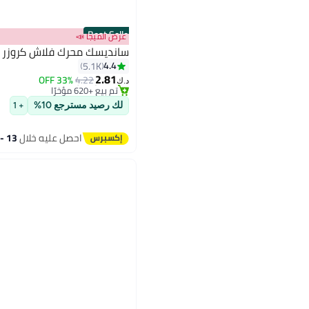
Best Seller
عرض الميجا 📣
سانديسك محرك فلاش كروزر بليد 64.0 جيج
#1 في فلاش درايف USB
4.4
5.1K
بتخلّص بسرعة
2.81
33% OFF
4.22
تم بيع +620 مؤخرًا
د.ك‏
#1 في فلاش درايف USB
لك رصيد مسترجع 10%
+ 1
احصل عليه خلال
13 - 14 اغسطس