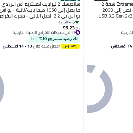
Best Seller
سانديسك SSD محمول Extreme PRO سعة 2
سانديسك 2 تيرابايت اكستريم اس اس د
تيرابايت - سرعات قراءة/كتابة تصل إلى 2000
ما يصل إلى 1050 ميجا بايت/ثانية - 
USB 3.2 Gen 2x2-SDSSDE-
يو اس بي 3.2 الجيل الثاني - محرك الاق
الخارجي - Sdssde61-2T00-G25 2 تيرابايت
4.6
2.6K
95.23
#5 في محركات الأقراص الصلبة الخارجية
د.ك‏
تم بيع +80 مؤخرًا
#5 في محركات الأقراص الصلبة الخارجية
لك رصيد مسترجع 10%
+ 1
احصل عليه خلال
13 - 14 اغسطس