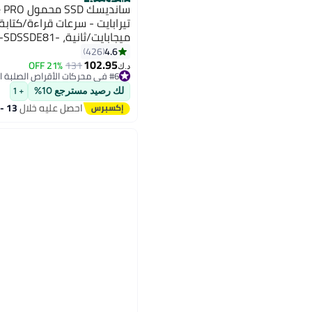
Best Seller
ميجابايت/ثانية، 81
2T00-G25 2 تيرابايت
4.6
426
102.95
21% OFF
131
#6 في محركات الأقراص الصلبة الخارجية
د.ك‏
تم بيع +160 مؤخرًا
#6 في محركات الأقراص الصلبة الخارجية
لك رصيد مسترجع 10%
+ 1
احصل عليه خلال
13 - 14 اغسطس