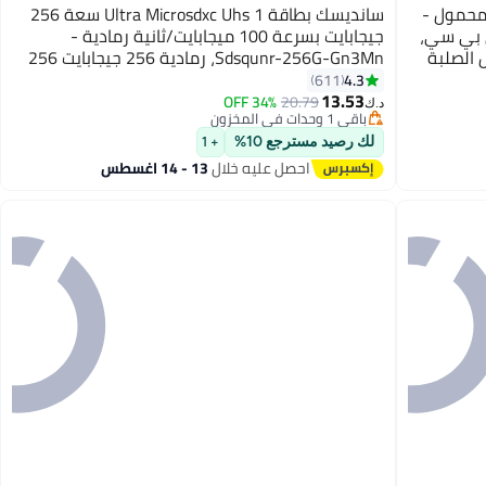
ي محمول -
سانديسك بطاقة Ultra Microsdxc Uhs 1 سعة 256
يو اس بي سي،
جيجابايت بسرعة 100 ميجابايت/ثانية رمادية -
راص الصلبة
Sdsqunr-256G-Gn3Mn، رمادية 256 جيجابايت 256
GB
4.3
611
13.53
34% OFF
20.79
د.ك‏
باقي 1 وحدات في المخزون
باقي 1 وحدات في المخزون
لك رصيد مسترجع 10%
+ 1
احصل عليه خلال
13 - 14 اغسطس