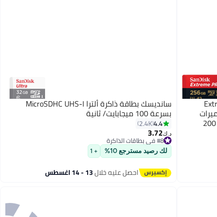
Extre
سانديسك بطاقة ذاكرة ألترا MicroSDHC UHS-I
كاميرات
بسرعة 100 ميجابايت/ ثانية
الحركة والطائرات بدون طيار، قراءة بسرعة 200
4.4
2.4K
سرعة 140 ميجابايت/ثانية
3.72
#8 في بطاقات الذاكرة
د.ك‏
أقل سعر في 7 يوم
#8 في بطاقات الذاكرة
لك رصيد مسترجع 10%
+ 1
احصل عليه خلال
13 - 14 اغسطس