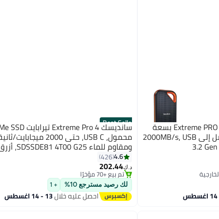
Best Seller
سانديسك قرص SSD محمول Extreme PRO بسعة
سانديسك Extreme Pro 4 تيراب
1TB - سرعات قراءة/كتابة تصل إلى 2000MB/s، USB
محمول، USB C، حتى 2000 ميجاباي
3.2 Ge
#4 في محركات الأقراص الصلبة الخارجية
Pro، SDSSDE81 4T00 G25 4 تيرابايت
4.6
426
بتخلّص بسرعة
202.44
تم بيع +70 مؤخرًا
د.ك‏
#4 في محركات الأقراص الصلبة الخارجية
لك رصيد مسترجع 10%
+ 1
احصل عليه خلال
13 - 14 اغسطس