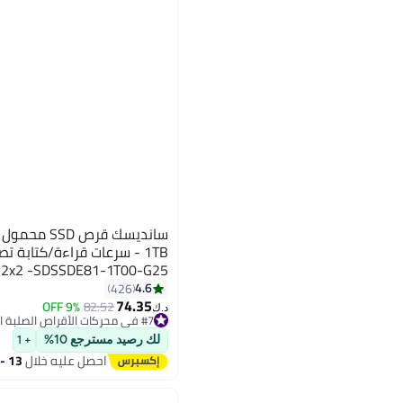
n 2x2 -SDSSDE81-1T00-G25
4.6
426
74.35
9% OFF
82.52
#7 في محركات الأقراص الصلبة الخارجية
د.ك‏
تم بيع +190 مؤخرًا
#7 في محركات الأقراص الصلبة الخارجية
لك رصيد مسترجع 10%
+ 1
احصل عليه خلال
13 - 14 اغسطس