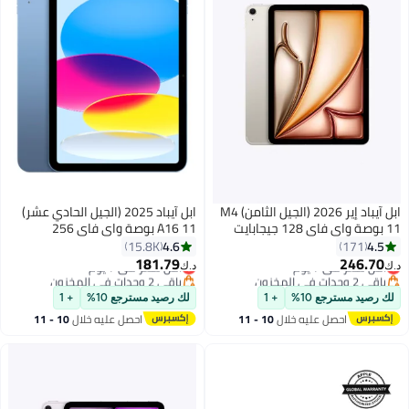
ابل آيباد إير 2026 (الجيل الثامن) M4
ابل آيباد 2025 (الجيل الحادي عشر)
11 بوصة واي فاي 128 جيجابايت
A16 11 بوصة واي فاي 256
ستارلايت - النسخة الدولية
جيجابايت أزرق - نسخة الشرق
4.6
4.5
15.8K
171
الأوسط
181.79
246.70
أقل سعر في 7 يوم
أقل سعر في 7 يوم
د.ك‏
د.ك‏
باقي 2 وحدات في المخزون
باقي 2 وحدات في المخزون
أقل سعر في 7 يوم
أقل سعر في 7 يوم
لك رصيد مسترجع 10%
+ 1
لك رصيد مسترجع 10%
+ 1
احصل عليه خلال
10 - 11
احصل عليه خلال
10 - 11
اغسطس
اغسطس