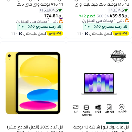
M5 13 بوصة، 256 جيجابايت، واي
A16 11 بوصة واي فاي 256
فاي، أسود فضائي مع زجاج قياسي
جيجابايت فضي - النسخة الدولية
4.6
4.5
15.8K
433
- النسخة الدولية
174.61
439.93
500.34
خصم 12%
#10 في التابلت
د.ك‏
د.ك‏
باقي 1 وحدات في المخزون
باقي 1 وحدات في المخزون
باقي 1 وحدات في المخزون
#10 في التابلت
لك رصيد مسترجع 10%
+ 1
لك رصيد مسترجع 10%
+ 1
احصل عليه خلال
10 - 11
احصل عليه خلال
10 - 11
اغسطس
اغسطس
أفضل المنتجات
ابل ماك بوك نيو | شاشة 13 بوصة |
ابل آيباد 2025 (الجيل الحادي عشر)