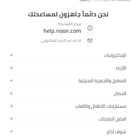
نحن دائماً جاهزون لمساعدتك
مركز المساعدة
help.noon.com
الدعم عبر البريد الإلكتروني
الإلكترونيات
الجوالات
الأزياء
التابلت
أزياء نسائية
المطبخ والأجهزة المنزلية
اللابتوبات
أزياء رجالية
الحمام
الأجهزة المنزلية
الجمال
أزياء البنات
ديكور البيت
الكاميرات
العطور
أزياء الأولاد
مستلزمات الأطفال والألعاب
المطبخ والسفرة
التلفزيونات
المكياج
الساعات
الحفاضات
أدوات وتحسين المنزل
السماعات
أفضل الماركات
العناية بالشعر
المجوهرات
وسائل تنقل الأطفال
المفارش
ألعاب القيمنق
سامسونج
العناية بالبشرة
شوف أكثر
حقائب نسائية
الرضاعة والتغذية
الأثاث