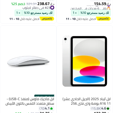
الأوسط
نواة | 8 جيجابايت رام | 256 جيجابايت
238.67
154.59
#16 في التابلت
321.31
خصم 25%
د.ك‏
د.ك‏
SSD | لوحة مفاتيح إنجليزية ||
باقي 6 وحدات في المخزون
#23 في دفاتر لابتوب
#16 في التابلت
#23 في دفاتر لابتوب
لك رصيد مسترجع 10%
+ 1
لك رصيد مسترجع 10%
+ 1
احصل عليه خلال
10 - 11
احصل عليه خلال
10 - 11
اغسطس
اغسطس
أفضل المنتجات
ابل آيباد 2025 (الجيل الحادي عشر)
ابل ماجيك ماوس (منفذ USB-C) -
A16 11 بوصة واي فاي 256
سطح متعدد اللمس باللون الأبيض
جيجابايت فضي - نسخة الشرق
(2024) - مخزون رسمي
4.1
4.6
70
15.8K
الأوسط