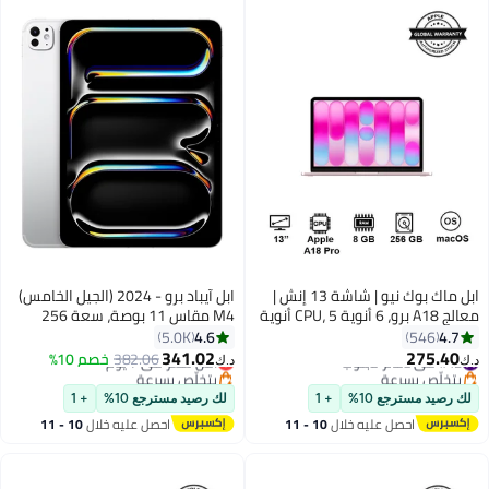
ابل ماك بوك نيو | شاشة 13 إنش |
ابل آيباد برو - 2024 (الجيل الخامس)
معالج A18 برو، 6 أنوية CPU، 5 أنوية
M4 مقاس 11 بوصة، سعة 256
GPU، معالج Neural Engine بـ 16
جيجابايت، واي فاي، فضي مع زجاج
4.6
4.7
5.0K
546
نواة | 8 جيجابايت RAM | 256
قياسي - الإصدار العالمي
341.02
275.40
#42 في دفاتر لابتوب
أقل سعر في 7 يوم
382.06
خصم 10%
د.ك‏
د.ك‏
جيجابايت SSD | لوحة مفاتيح إنجليزية
بتخلّص بسرعة
بتخلّص بسرعة
#42 في دفاتر لابتوب
وعربية |
أقل سعر في 7 يوم
لك رصيد مسترجع 10%
+ 1
لك رصيد مسترجع 10%
+ 1
احصل عليه خلال
10 - 11
احصل عليه خلال
10 - 11
اغسطس
اغسطس