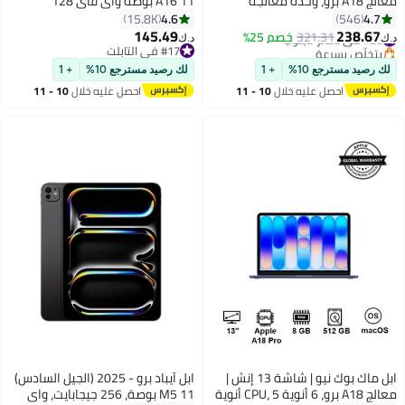
معالج A18 برو، وحدة معالجة
A16 11 بوصة واي فاي 128
مركزية سداسية النواة، وحدة
جيجابايت أصفر - النسخة الدولية
4.6
4.7
15.8K
546
معالجة رسومات خماسية النواة،
145.49
238.67
#20 في دفاتر لابتوب
321.31
خصم 25%
د.ك‏
د.ك‏
معالج محرك عصبي سداسي عشر
بتخلّص بسرعة
#17 في التابلت
#20 في دفاتر لابتوب
النواة | ذاكرة وصول عشوائي 8
#17 في التابلت
لك رصيد مسترجع 10%
+ 1
لك رصيد مسترجع 10%
+ 1
جيجابايت | قرص صلب SSD بسعة
احصل عليه خلال
10 - 11
احصل عليه خلال
10 - 11
256 جيجابايت
اغسطس
اغسطس
ابل ماك بوك نيو | شاشة 13 إنش |
ابل آيباد برو - 2025 (الجيل السادس)
معالج A18 برو، 6 أنوية CPU، 5 أنوية
M5 11 بوصة، 256 جيجابايت، واي