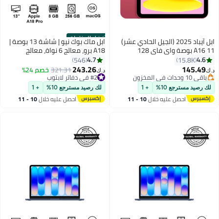
أفضل المنتجات
ابل آيباد 2025 (الجيل الحادي عشر)
ابل ماك بوك نيو | شاشة 13 بوصة |
A16 11 بوصة واي فاي 128
A18 برو، معالج 6 نواة، معالج
جيجابايت وردي - النسخة الدولية
رسومي 5 نواة، معالج عصبي 16
4.7
4.6
546
15.8K
نواة | 8 جيجابايت رام | 256 جيجابايت
243.26
145.49
321.31
خصم 24%
د.ك‏
د.ك‏
SSD | لوحة مفاتيح إنجليزية ||
باقي 10 وحدات في المخزون
#2 في دفاتر لابتوب
باقي 10 وحدات في المخزون
#2 في دفاتر لابتوب
لك رصيد مسترجع 10%
+ 1
لك رصيد مسترجع 10%
+ 1
احصل عليه خلال
10 - 11
احصل عليه خلال
10 - 11
اغسطس
اغسطس