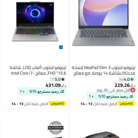
لينوفو لابتوب IdeaPad Slim 3 (نسخة
لينوفو لابتوب ألعاب LOQ، شاشة
محدثة) بشاشة 14 بوصة، مع معالج
15.6" FHD، معالج Intel Core i7-
Intel Core i5-13420H/ذاكرة RAM
13650HX، 16 جيجابايت RAM، 512
5.0
4.0
1
4
سعة 8 جيجابايت/قرص SSD سعة 1
جيجابايت SSD، NVIDIA GeForce RTX
431.09
229.26
د.ك‏
د.ك‏
تيرابايت/رسومات Intel UHD/نظام
5060 8 جيجابايت، ويندوز 11 هوم
أقل سعر في 30 يوم
لك رصيد مسترجع 10%
+ 1
Windows 11
أقل سعر في 30 يوم
لك رصيد مسترجع 10%
+ 1
احصل عليه خلال
13 - 14
احصل عليه خلال
13 - 14
اغسطس
اغسطس