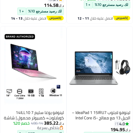
رسومات Intel مدمجة، 16GB RAM،
RAM 4GB DDR4/قرص SSD سعة
114.58
لك رصيد مسترجع 10%
+ 1
د.ك‏
512GB SSD، ويندوز 11
256GB/رسومات Intel HD/نظام
لك رصيد مسترجع 10%
+ 1
Windows 11 Home
[83UR0053AX]
احصل عليه خلال
11 - 12
احصل عليه خلال
13 - 14
اغسطس
اغسطس
لينوفو لابتوب IdeaPad 1 15IRU7 –
لينوفو يوغا سليم 7 14ILL10
الجيل 13 مع معالج Intel Core i5-
كوبايلوت+ كمبيوتر محمول | شاشة
385.22
1335U، 16GB ذاكرة DDR4، 256
486.14
خصم 20%
14" WUXGA OLED، معالج إنتل كور
4.0
1
د.ك‏
بتخلّص بسرعة
جيجابايت SSD NVMe، شاشة 15.6
ألترا 7 256V، رسومات إنتل آرك
194.95
د.ك‏
بتخلّص بسرعة