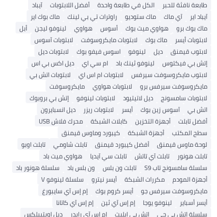
طابعة نافثة للحبر
الكل في طابعة واحدة
أفضل اللابتوبات
آيباد
آيباد اير
آي ماك
ماك ستوديو
راوترات تي بي لينك
ماك بوك اير
ماك بوك برو
هواوي ميت بوك
أسوس
هواوي
لينوفو ليجن
أبل
لابتوبات أيسر
ماك بوك
لابتوبات مايكروسوفت
لابتوبات آسوس
لابتوب قيمنق
ديل
لينوفو
اسوس فيفو بوك
لابتوبات ديل
إتش بي فيكتوس
لينوفو ثينك باد
ام سي اي
ديل اكس بي اس
لابتوب مايكروسوفت سيرفس
لابتوبات ام اس اي
لابتوبات اتش بي
مايكروسوفت سيرفس برو
لابتوبات هواوي
مايكروسوفت
لابتوبات سامسونج
ديل لاتيتيود
لابتوبات لينوفو
إتش بي بروبوك
اتش بي
آسوس زين بوك
أيسر
لابتوبات ريزر
ديل انسبايرون
أفضل تابلت
أجهزة التخزين
كابلات الشبكة
محرك فلاش USB
سطح المكتب
أجهزة الشبكة
كيبورد وماوس قيمنق
لوحة ماوس قيمنق
أفضل كيبورد قيمنق
تابلت شاومي
تابلت اوبو
تابلت هونور
تابلت آي تاتش
تابلت سي آيديا
هواوي ميت باد
سلسلة سامسونج تاب S9
تابلت ون بلس
ون بلس باد
سلسلة هونور باد
أجهزة المودم
مكررات الشبكة
أيسر نيترو
سلسلة لينوفو V
مايكروسوفت سيرفس جو
أيسر كروم بوك
إم إس آي سايبورغ
أيسر أسباير
لينوفو يوجا
إم إس آي ثين
إم إس آي كاتانا
سلسلة إتش بي جي
اتش بي ايليت
إم إس آي رايدر
ديل اوبتيبلكس