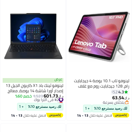
عرض
لينوفو تاب 10.1 بوصة 4 جيجابايت
لينوفو ثينك باد X1 كاربون الجيل 13
رام، 128 جيجابايت روم مع غلاف
إصدار أورا شاشة 14 بوصة، معالج
شفاف 4G لون رمادي لونا - نسخة
4.3
52
601.73
#2 في ألترا بوك
1,523
خصم 60%
كور ألترا 7 258V/32 جيجابايت رام/1
الشرق الأوسط
63.54
د.ك‏
د.ك‏
أقل سعر في السنة
تيرابايت SSD/رسومات إنتل آرك/
بتخلّص بسرعة
#2 في ألترا بوك
ويندوز 11 برو
بتخلّص بسرعة
لك رصيد مسترجع 10%
+ 1
لك رصيد مسترجع 10%
+ 1
احصل عليه خلال
13 - 14
احصل عليه خلال
13 - 14
اغسطس
اغسطس