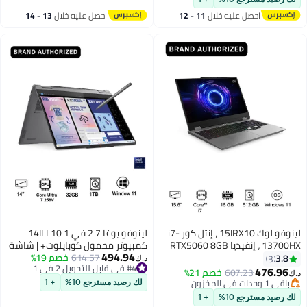
احصل عليه خلال
11 - 12
احصل عليه خلال
13 - 14
اغسطس
اغسطس
لينوفو لوك 15IRX10 ، إنتل كور i7-
لينوفو يوغا 7 2 في 1 14ILL10
13700HX ، إنفيديا RTX5060 8GB
كمبيوتر محمول كوبايلوت+ | شاشة
494.94
GDDR7 ، 16GB RAM ، 512GB SSD ،
614.57
خصم 19%
14" 2.8K WQXGA+ OLED، معالج
3.8
3
د.ك‏
#4 في قابل للتحويل 2 في 1
شاشة 15.6" FHD 144Hz ، ويندوز 11
إنتل كور ألترا 7 258V، رسومات إنتل
476.96
607.23
خصم 21%
د.ك‏
#4 في قابل للتحويل 2 في 1
هوم [83JE0105AX]
آرك مدمجة 140V، 32 جيجابايت
باقي 1 وحدات في المخزون
لك رصيد مسترجع 10%
+ 1
باقي 1 وحدات في المخزون
RAM، 1 تيرابايت SSD، ويندوز 11
لك رصيد مسترجع 10%
+ 1
[83JQ003TAX]