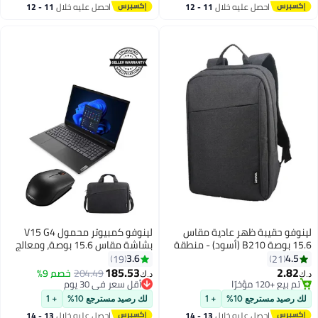
احصل عليه خلال
11 - 12
احصل عليه خلال
11 - 12
اغسطس
اغسطس
لينوفو حقيبة ظهر عادية مقاس
لينوفو كمبيوتر محمول V15 G4
15.6 بوصة B210 (أسود) - منطقة
بشاشة مقاس 15.6 بوصة، ومعالج
الشرق الأوسط
Core i5-13420H/ذاكرة وصول
3.6
4.5
19
21
عشوائي سعة 16 جيجابايت/محرك
185.53
2.82
204.49
خصم 9%
د.ك‏
د.ك‏
أقراص SSD سعة 512 جيجابايت/
تم بيع +120 مؤخرًا
أقل سعر في 30 يوم
تم بيع +120 مؤخرًا
أقل سعر في 30 يوم
بطاقة رسومات Intel UHD/نافذة 11
لك رصيد مسترجع 10%
+ 1
لك رصيد مسترجع 10%
+ 1
مع حقيبة كمبيوتر محمول + ماوس
احصل عليه خلال
13 - 14
احصل عليه خلال
13 - 14