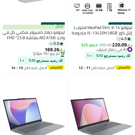
أفضل المنتجات
أفضل المنتجات
عرض
لينوفو IdeaPad Slim 3i 14 لابتوب |
لينوفو جهاز كمبيوتر مكتبي كل في
إنتل كور i5-13420H | 8GB ملحومة
واحد AIO A100 بشاشة 23.8" FHD
DDR5-4800 + 16GB SODIMM
4.5
2
IPS، معالج Intel i3-N305، 16GB
5.0
DDR5-4800 رام | 1TB PCIe SSD |
6
220.09
293.48
خصم 25%
د.ك‏
DDR4، 512GB SSD، Wi-Fi 6،
169.26
شاشة 14 بوصة | إنتل UHD
#7 في دفاتر لابتوب
د.ك‏
Windows 11 Pro، لوحة مفاتيح
#7 في دفاتر لابتوب
جرافيكس | ويندوز 11 هوم | لون لونا
#1 في كمبيوتر مكتبي متكامل
لك رصيد مسترجع 10%
+ 1
بتخلّص بسرعة
وفأرة لاسلكية، ضمان Lenovo لمدة
جراي | 83K000A7AX+acc, إنجليزي /
لك رصيد مسترجع 10%
+ 1
تم بيع +10 مؤخرًا
سنة (محدث)
عربي -حزمة مع فأرة وحقيبة ظهر
احصل عليه خلال
11 - 12
احصل عليه خلال
13 - 14
#1 في كمبيوتر مكتبي متكامل
اغسطس
اغسطس