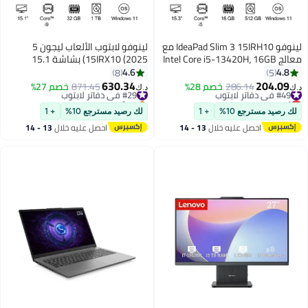
لينوفو IdeaPad Slim 3 15IRH10 مع
لينوفو لابتوب الألعاب ليجون 5
معالج Intel Core i5-13420H، 16GB
15IRX10 (2025) بشاشة 15.1
RAM، 512GB SSD، رسومات Intel
بوصة، مع معالج كور i9-
4.6
4.8
8
5
UHD المدمجة، شاشة 15.3"
14900HX/32 جيجابايت رام/1
630.34
204.09
#49 في دفاتر لابتوب
286.14
خصم 28%
#29 في دفاتر لابتوب
871.45
خصم 27%
د.ك‏
د.ك‏
WUXGA 60Hz، ويندوز 11
تيرابايت SSD/بطاقة رسومات 8
أقل سعر في 30 يوم
بتخلّص بسرعة
[83K100GDAX]
#49 في دفاتر لابتوب
#29 في دفاتر لابتوب
جيجابايت NVIDIA GeForce RTX
لك رصيد مسترجع 10%
+ 1
لك رصيد مسترجع 10%
+ 1
5070/ويندوز 11
احصل عليه خلال
13 - 14
احصل عليه خلال
13 - 14
اغسطس
اغسطس