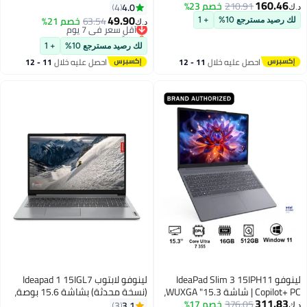
160.46
210.91
خصم 23%
Ryzen 3 30، رسومات AMD Radeon
معالج MediaTek Helio G85، ثماني
4.0
4
د.ك‏
610M المدمجة، 8GB RAM، 512GB
النواة، 4GB ذاكرة عشوائية، 64GB
49.90
أقل سعر في 7 يوم
63.54
خصم 21%
لك رصيد مسترجع 10%
+ 1
د.ك‏
SSD، ويندوز 11 [82XQ017GAX]
تخزين، أندرويد 15 - ZAEH0069AE
بتخلّص بسرعة
أقل سعر في 7 يوم
لك رصيد مسترجع 10%
+ 1
احصل عليه خلال
11 - 12
احصل عليه خلال
11 - 12
اغسطس
اغسطس
لينوفو IdeaPad Slim 3 15IPH11
لينوفو لابتوب Ideapad 1 15IGL7
Copilot+ PC | شاشة 15.3" WUXGA،
(نسخة محدثة) بشاشة 15.6 بوصة،
311.83
376.05
خصم 17%
معالج Intel Core Ultra 7 355،
مع معالج Celeron N4020/ذاكرة
3.1
3
د.ك‏