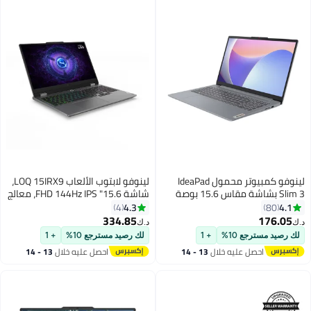
لينوفو كمبيوتر محمول IdeaPad
لينوفو لابتوب الألعاب LOQ 15IRX9،
Slim 3 بشاشة مقاس 15.6 بوصة
شاشة 15.6" FHD 144Hz IPS، معالج
ومعالج Core i5-13420H وذاكرة
Intel Core i7-13650HX، 16GB
4.3
4.1
4
80
وصول عشوائي سعة 8 جيجابايت
DDR5 RAM، 512GB SSD، NVIDIA
334.85
176.05
د.ك‏
د.ك‏
ومحرك أقراص SSD سعة 512
GeForce RTX 3050 6GB، لوحة
لك رصيد مسترجع 10%
+ 1
لك رصيد مسترجع 10%
+ 1
جيجابايت وبطاقة رسومات Intel Iris
مفاتيح إنجليزية مضاءة من الخلف
احصل عليه خلال
13 - 14
احصل عليه خلال
13 - 14
XE ونظام تشغيل Windows 11
اغسطس
اغسطس
Home + كمبيوتر محمول Lenovo
مقاس 15.6 بوصة