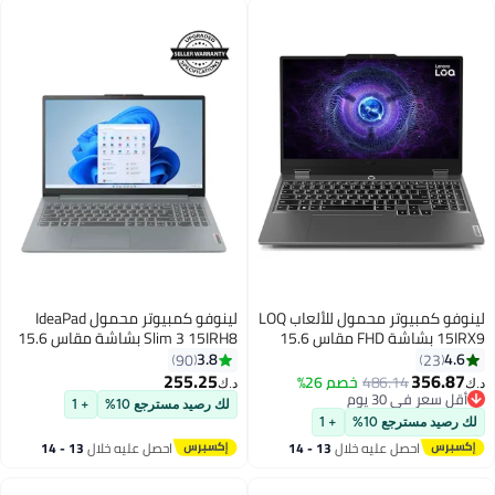
لينوفو كمبيوتر محمول للألعاب LOQ
لينوفو كمبيوتر محمول IdeaPad
15IRX9 بشاشة FHD مقاس 15.6
Slim 3 15IRH8 بشاشة مقاس 15.6
بوصة ومعالج Core i7-13650HX
بوصة، ومعالج Core i7 13620H/
3.8
4.6
90
23
وذاكرة وصول عشوائي 16 جيجابايت
ذاكرة وصول عشوائي سعة 16
255.25
356.87
486.14
خصم 26%
د.ك‏
د.ك‏
ومحرك أقراص SSD سعة 1 تيرابايت
جيجابايت/محرك أقراص SSD سعة
أقل سعر في 30 يوم
لك رصيد مسترجع 10%
+ 1
أقل سعر في 30 يوم
وبطاقة رسومات NVIDIA GeForce
512 جيجابايت/بطاقة رسومات Intel
لك رصيد مسترجع 10%
+ 1
RTX 3050 سعة 6 جيجابايت ونظام
UHD/نظام التشغيل Windows 11
احصل عليه خلال
13 - 14
احصل عليه خلال
13 - 14
تشغيل Windows 11 Home
اغسطس
اغسطس