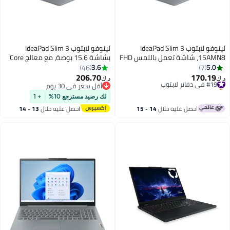
لينوفو لابتوب IdeaPad Slim 3
لينوفو لابتوب IdeaPad Slim 3
15AMN8، شاشة تعمل باللمس FHD
بشاشة 15.6 بوصة، مع معالج Core
IPS بحجم 15.6 بوصة، AMD Ryzen 5
i5-13420H/ذاكرة RAM سعة
3.6
5.0
46
7
7520U، 8GB RAM، 512GB SSD،
16GB/قرص SSD سعة 512GB/
206.70
170.19
#19 في دفاتر لابتوب
د.ك‏
د.ك‏
AMD Radeon 610M GPU، لوحة
رسومات Intel UHD/نظام Windows
باقي 4 وحدات في المخزون
أقل سعر في 30 يوم
#19 في دفاتر لابتوب
مفاتيح مضاءة باللون الإنجليزي
11 Pro
أقل سعر في 30 يوم
لك رصيد مسترجع 10%
+ 1
(الولايات المتحدة)، ويندوز 11 هوم،
احصل عليه خلال
14 - 15
احصل عليه خلال
13 - 14
رمادي قطبي
اغسطس
اغسطس