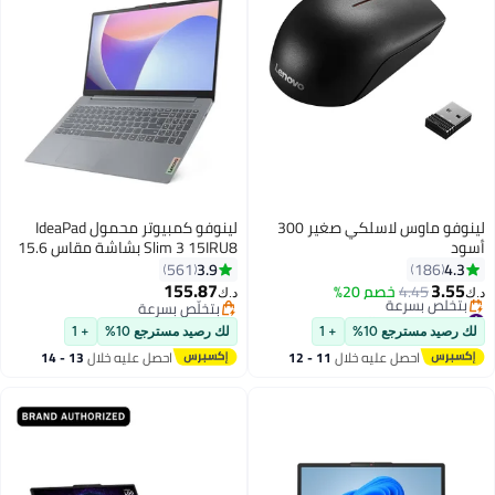
لينوفو ماوس لاسلكي صغير 300
لينوفو كمبيوتر محمول IdeaPad
أسود
Slim 3 15IRU8 بشاشة مقاس 15.6
بوصة، ومعالج Core i3-1305U/
3.9
4.3
561
186
ذاكرة وصول عشوائي سعة 8
155.87
3.55
4.45
خصم 20%
د.ك‏
د.ك‏
جيجابايت/محرك أقراص SSD سعة
#50 في ماوس الكمبيوتر
بتخلّص بسرعة
أقل سعر في 7 يوم
بتخلّص بسرعة
512 جيجابايت/بطاقة رسومات Intel
لك رصيد مسترجع 10%
+ 1
لك رصيد مسترجع 10%
+ 1
بتخلّص بسرعة
Iris Xe/نظام التشغيل Windows 11
احصل عليه خلال
11 - 12
احصل عليه خلال
13 - 14
#50 في ماوس الكمبيوتر
اغسطس
اغسطس