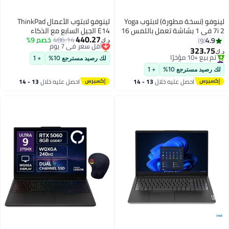
لينوفو (نسخة مطورة) لابتوب Yoga
لينوفو لابتوب الأعمال ThinkPad
7i 2 في 1 بشاشة تعمل باللمس 16
E14 الجيل السابع مع الذكاء
440.27
بوصة بدقة 2K، مع معالج Core Ultra
أقل سعر في 7 يوم
486.14
خصم 9%
الاصطناعي، معالج Intel Core Ultra 7
4.9
9
د.ك‏
باقي 1 وحدات في المخزون
7 155U/ذاكرة RAM 16GB/قرص
256V، 16 جيجابايت RAM، 512
323.75
د.ك‏
أقل سعر في 7 يوم
SSD سعة 1TB/رسوميات Intel
جيجابايت SSD، شاشة 14.0" WUXGA،
#2 في قابل للتحويل 2 في 1
لك رصيد مسترجع 10%
+ 1
UHD/نظام Windows 11 Home
باقي 1 وحدات في المخزون
ويندوز 11 برو، إضاءة خلفية، أسود،
لك رصيد مسترجع 10%
+ 1
تم بيع +10 مؤخرًا
لوحة مفاتيح إنجليزية/عربية
احصل عليه خلال
13 - 14
احصل عليه خلال
13 - 14
#2 في قابل للتحويل 2 في 1
21U2005UGR
اغسطس
اغسطس