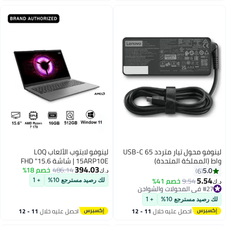
لينوفو محول تيار متردد USB-C 65
لينوفو لابتوب الألعاب LOQ
واط (المملكة المتحدة)
15ARP10E | شاشة 15.6" FHD
394.03
486.14
خصم 18%
144Hz مع FreeSync، AMD Ryzen 7
5.0
6
د.ك‏
170، NVIDIA RTX4050 6GB، 16GB
5.54
9.54
خصم 41%
لك رصيد مسترجع 10%
+ 1
د.ك‏
RAM، 512GB SSD، Win11
#27 في المحولات والشواحن
#27 في المحولات والشواحن
[83S0008RAX]
لك رصيد مسترجع 10%
+ 1
احصل عليه خلال
11 - 12
احصل عليه خلال
11 - 12
اغسطس
اغسطس