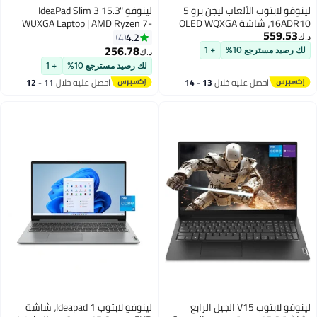
لينوفو لابتوب الألعاب ليجن برو 5
لينوفو IdeaPad Slim 3 15.3"
16ADR10، شاشة OLED WQXGA
WUXGA Laptop | AMD Ryzen 7-
559.53
165Hz بحجم 16"، معالج AMD
7735HS | 16GB RAM | 512GB SSD
4.2
4
د.ك‏
Ryzen 7 8745HX، 24GB ذاكرة
| AMD Radeon 680M | Win 11
256.78
لك رصيد مسترجع 10%
+ 1
د.ك‏
DDR5، 1TB SSD، بطاقة NVIDIA
Home English/Arabic Luna Grey
لك رصيد مسترجع 10%
+ 1
GeForce RTX 5060 بسعة 8GB،
احصل عليه خلال
13 - 14
احصل عليه خلال
11 - 12
لوحة مفاتيح إنجليزية مضاءة RGB،
اغسطس
اغسطس
ويندوز 11
لينوفو لابتوب V15 الجيل الرابع
لينوفو لابتوب Ideapad 1، شاشة