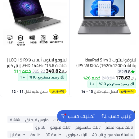
لينوفو لابتوب IdeaPad Slim 3
لينوفو لابتوب ألعاب LOQ 15IRX9 |
بشاشة IPS WUXGA (1920x1200)
شاشة 15.6" FHD 144Hz، إنتل كور
340.82
بحجم 15.3 بوصة، مع معالج Core i5-
385.22
خصم 11%
i5-13450HX، إنفيديا RTX3050
3.8
62
د.ك‏
13240H/ذاكرة RAM سعة 8GB
6GB، 16GB رام، 512GB SSD، ويندوز
178.62
243.94
خصم 26%
لك رصيد مسترجع 10%
+ 1
د.ك‏
DDR5/قرص SSD سعة 512GB/
11 [83DV000BAX]
لك رصيد مسترجع 10%
+ 1
نظام Windows 11 Home/رسومات
احصل عليه خلال
13 - 14
احصل عليه خلال
11 - 12
Intel UHD/
اغسطس
اغسطس
البحث الشائع
ترتيب حسب
تصنيف حسب
قرص صلب خارجي
شريحة ذاكرة
موزع انترنت
ماوس قيمنق
شاشة
تابلت عليه الكلام
تابلت سامسونج
تابلت لينوفو
باد برو
سلسلة سامسونج تاب A9
تابلت هواوي
طابعة 3D
طابعة
طابعة ليز