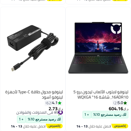
اغسطس
اغسطس
لينوفو لابتوب الألعاب ليجون برو 5
لينوفو محول طاقة Type-C لأجهزة
16ADR10، شاشة 16" WQXGA
لينوفو أسود
OLED بتردد 165Hz، معالج AMD
4.1
5.0
62
2
Ryzen 7 8745HX، 32GB ذاكرة
2.73
604.16
#9 في المحولات والشواحن
د.ك‏
د.ك‏
DDR5، 1TB SSD، بطاقة NVIDIA
تم بيع +90 مؤخرًا
لك رصيد مسترجع 10%
+ 1
GeForce RTX 5060 بسعة 8GB،
#9 في المحولات والشواحن
لك رصيد مسترجع 10%
+ 1
لوحة مفاتيح إنجليزية مضاءة RGB،
احصل عليه خلال
13 - 14
احصل عليه خلال
13 - 14
ويندوز 11
اغسطس
اغسطس