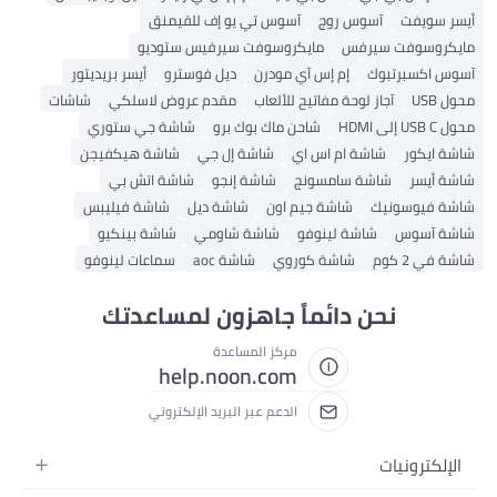
أيسر سويفت
آسوس روج
آسوس تي يو إف للقيمنق
مايكروسوفت سيرفس
مايكروسوفت سيرفيس ستوديو
آسوس اكسبرتبوك
إم إس آي مودرن
ديل فوسترو
أيسر بريديتور
محول USB
آجاز لوحة مفاتيح للألعاب
مقدم عروض لاسلكي
شاشات
محول USB C إلى HDMI
شاحن ماك بوك برو
شاشة جي ستوري
شاشة ايكور
شاشة ام اس اي
شاشة إل جي
شاشة هيكفيجن
شاشة أيسر
شاشة سامسونج
شاشة إنجو
شاشة اتش بي
شاشة فيوسونيك
شاشة جيم اون
شاشة ديل
شاشة فيليبس
شاشة آسوس
شاشة لينوفو
شاشة شاومي
شاشة بينكيو
شاشة في 2 كوم
شاشة كوروي
شاشة aoc
سماعات لينوفو
نحن دائماً جاهزون لمساعدتك
مركز المساعدة
help.noon.com
الدعم عبر البريد الإلكتروني
الإلكترونيات