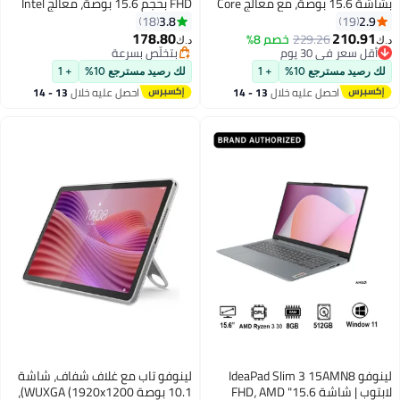
بشاشة 15.6 بوصة، مع معالج Core
FHD بحجم 15.6 بوصة، معالج Intel
i5-13420H/ذاكرة RAM سعة 16
Core i5-1335U، 16GB RAM،
3.8
2.9
18
19
جيجابايت/قرص SSD سعة 1
256GB SSD، رسومات مدمجة،
178.80
210.91
229.26
خصم 8%
د.ك‏
د.ك‏
تيرابايت/رسومات Intel UHD/نظام
ويندوز 11 هوم
أقل سعر في 30 يوم
بتخلّص بسرعة
أقل سعر في 30 يوم
Windows 11 Pro
بتخلّص بسرعة
لك رصيد مسترجع 10%
+ 1
لك رصيد مسترجع 10%
+ 1
احصل عليه خلال
13 - 14
احصل عليه خلال
13 - 14
اغسطس
اغسطس
لينوفو IdeaPad Slim 3 15AMN8
لينوفو تاب مع غلاف شفاف، شاشة
لابتوب | شاشة 15.6" FHD، AMD
10.1 بوصة WUXGA (1920x1200)،