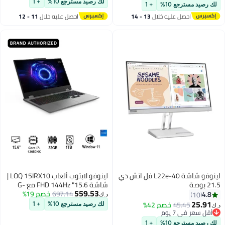
بوصة FHD، رسومات Intel، ويندوز 11
مدمجة 140V، 16 جيجابايت رام، 1
لك رصيد مسترجع 10%
+ 1
لك رصيد مسترجع 10%
+ 1
هوم + سماعة ألعاب ALtec
تيرابايت SSD، ويندوز 11
احصل عليه خلال
13 - 14
احصل عليه خلال
11 - 12
[83JX009EAX]
اغسطس
اغسطس
لينوفو شاشة L22e-40 فل اتش دي
لينوفو لابتوب ألعاب LOQ 15IRX10 |
21.5 بوصة
شاشة 15.6" FHD 144Hz مع G-
559.53
697.14
خصم 19%
SYNC، معالج Intel Core i7-
4.8
10
د.ك‏
13650HX، NVIDIA RTX5070 بسعة
25.91
45.45
خصم 42%
لك رصيد مسترجع 10%
+ 1
د.ك‏
8GB، 32GB RAM، 1TB SSD، ويندوز
أقل سعر في 7 يوم
أقل سعر في 7 يوم
11 [83JE0104AX]
لك رصيد مسترجع 10%
+ 1