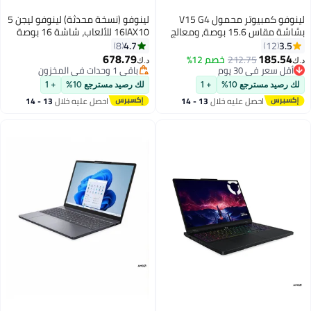
لينوفو كمبيوتر محمول V15 G4
لينوفو (نسخة محدثة) لينوفو ليجن 5
بشاشة مقاس 15.6 بوصة، ومعالج
16IAX10 للألعاب، شاشة 16 بوصة
Core i5-13420H/ذاكرة وصول
WQXGA 240Hz، معالج كور ألترا 9
4.7
3.5
8
12
عشوائي سعة 16 جيجابايت/محرك
275HX، 32 جيجابايت ذاكرة DDR5، 1
678.79
185.54
212.75
خصم 12%
د.ك‏
د.ك‏
أقراص SSD سعة 512 جيجابايت/
تيرابايت SSD PCIe 4.0، NVIDIA
أقل سعر في 30 يوم
باقي 1 وحدات في المخزون
أقل سعر في 30 يوم
بطاقة رسومات Intel UHD/نافذة 11
باقي 1 وحدات في المخزون
GeForce RTX 5060 8 جيجابايت،
لك رصيد مسترجع 10%
+ 1
لك رصيد مسترجع 10%
+ 1
لوحة مفاتيح RGB بـ 24 منطقة،
احصل عليه خلال
13 - 14
احصل عليه خلال
13 - 14
ويندوز 11، رمادي عاصف مع وسادة
اغسطس
اغسطس
ماوس كونسيوميكس رمادي
إنجليزي.