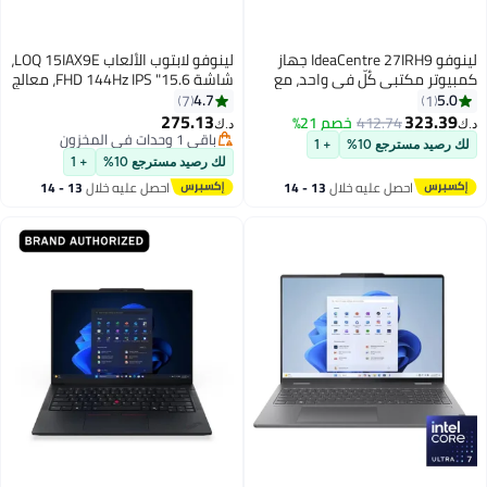
لينوفو IdeaCentre 27IRH9 جهاز
لينوفو لابتوب الألعاب LOQ 15IAX9E،
كمبيوتر مكتبي كُلّ في واحد، مع
شاشة 15.6" FHD 144Hz IPS، معالج
معالج Intel Core i7-13620H من
Intel Core i5-12450HX، 16GB
4.7
5.0
7
1
الجيل الثالث عشر، رسومات Intel®
DDR5 RAM، 512GB SSD، بطاقة
275.13
323.39
412.74
خصم 21%
د.ك‏
د.ك‏
UHD، 16GB ذاكرة DDR5، 1TB SSD
NVIDIA GeForce RTX 3050 6GB،
باقي 1 وحدات في المخزون
لك رصيد مسترجع 10%
+ 1
M.2، شاشة 27 بوصة FHD، مكبر
باقي 1 وحدات في المخزون
لوحة مفاتيح ENG، لون لونا
لك رصيد مسترجع 10%
+ 1
صوت 3Wx2، ويندوز 11 برو
احصل عليه خلال
13 - 14
احصل عليه خلال
13 - 14
اغسطس
اغسطس