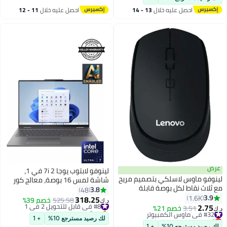
احصل عليه خلال
13 - 14
احصل عليه خلال
11 - 12
اغسطس
اغسطس
عرض
لينوفو لابتوب يوجا 7i 2 في 1،
لينوفو ماوس لاسلكي بتصميم مريح
شاشة لمس 16 بوصة، معالج كور
مع ثلاث نقاط لكل بوصة قابلة
ألترا 7/ذاكرة الوصول العشوائي 16
3.8
48
للتعديل أسود
3.9
1.6K
جيجابايت/محرك أقراص SSD سعة 1
318.25
#8 في قابل للتحويل 2 في 1
525.58
خصم 39%
د.ك‏
2.75
تيرابايت/ويندوز 11 هوم
#32 في ماوس الكمبيوتر
3.51
خصم 21%
بتخلّص بسرعة
د.ك‏
أقل سعر في 30 يوم
#8 في قابل للتحويل 2 في 1
لك رصيد مسترجع 10%
+ 1
#32 في ماوس الكمبيوتر
لك رصيد مسترجع 10%
+ 1