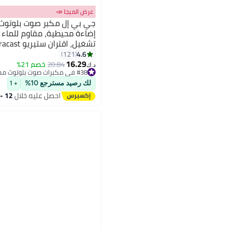
عرض الميجا 📣
USB-C بدون فقد – مدمج ومقاوم للسقوط
4.6
121
16.29
20.84
خصم 21%
د.ك‏
#38 في مكبرات صوت بلوتوث محمولة
#38 في مكبرات صوت بلوتوث محمولة
لك رصيد مسترجع 10%
+ 1
احصل عليه خلال
12 - 13 اغسطس