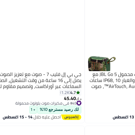
جي بي إل مكبر صوت بلوتوث محمول JBL Go 5 مع
جي بي إل فليب 7 - صوت مع تعزيز ال
إضاءة محيطية، مقاوم للماء والغبار IP68، 10 ساعات
يصل إلى 16 ساعة من وقت التشغيل، ا
تشغيل، اقتران ستيريو AirTouch، Auracast™، صوت
السماعات عبر أوراكاست، وتصميم مقاوم لل
والغبار والسقوط لجميع المغامرات
4.7
1.2K
45.40
#45 في مكبرات صوت بلوتوث محمولة
د.ك‏
باقي 1 وحدات في المخزون
#45 في مكبرات صوت بلوتوث محمولة
لك رصيد مسترجع 10%
+ 1
احصل عليه خلال
14 - 15 اغسطس