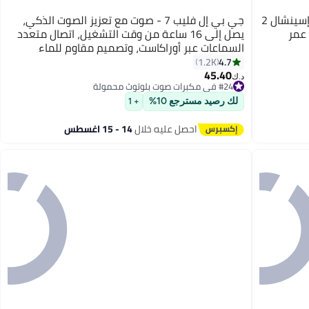
جي بي إل مكبر صوت بلوتوث محمول جو إسينشال 2
جي بي إل فليب 7 - صوت مع تعزيز الصوت الذكي،
اعات من عمر
يصل إلى 16 ساعة من وقت التشغيل، اتصال متعدد
السماعات عبر أوراكاست، وتصميم مقاوم للماء
والغبار والسقوط لجميع المغامرات
4.7
1.2K
45.40
#24 في مكبرات صوت بلوتوث محمولة
د.ك‏
باقي 2 وحدات في المخزون
#24 في مكبرات صوت بلوتوث محمولة
لك رصيد مسترجع 10%
+ 1
احصل عليه خلال
14 - 15 اغسطس