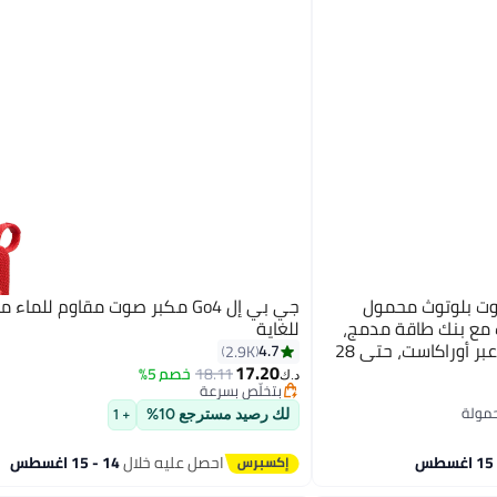
6 - مكبر صوت بلوتوث محمول
جي بي إل Go4 مكبر صوت مقاوم للما
 مع بنك طاقة مدمج،
للغاية
اتصال متعدد مكبرات الصوت عبر أوراكاست، حتى 28
4.7
2.9K
ن سريع، وصوت قوي
17.20
18.11
خصم 5%
د.ك‏
بتخلّص بسرعة
بتخلّص بسرعة
لك رصيد مسترجع 10%
+ 1
احصل عليه خلال
14 - 15 اغسطس