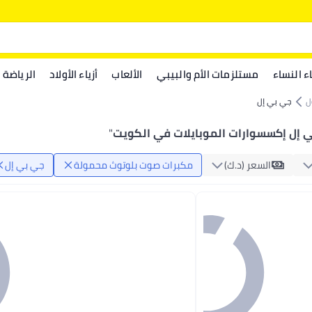
اء النساء
مستلزمات الأم والبيبي
الألعاب
أزياء الأولاد
الرياضة
ل
جي بي إل
 إل إكسسوارات الموبايلات في الكويت
"
السعر (د.ك‏)
مكبرات صوت بلوتوث محمولة
جي بي إل