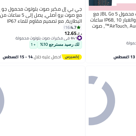
جي بي إل مكبر صوت بلوتوث محمول JBL Go 5 مع
مع صوت برو أصلي، يصل إلى 5 س
إضاءة محيطية، مقاوم للماء والغبار IP68، 10 ساعات
البطارية، مع تصميم مقاوم للماء IP67
تشغيل، اقتران ستيريو AirTouch، Auracast™، صوت
4.7
16
12.65
#41 في مكبرات صوت بلوتوث محمولة
د.ك‏
باقي 3 وحدات في المخزون
#41 في مكبرات صوت بلوتوث محمولة
لك رصيد مسترجع 10%
+ 1
احصل عليه خلال
14 - 15 اغسطس