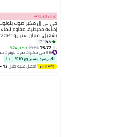
عرض الميجا 📣
غير مضغوط USB-C - مدمج ومقاوم للسقوط
4.6
121
15.72
20.84
خصم 24%
#16 في مكبرات صوت بلوتوث محمولة
د.ك‏
أقل سعر في 7 يوم
#16 في مكبرات صوت بلوتوث محمولة
لك رصيد مسترجع 10%
+ 1
احصل عليه خلال
12 - 13 اغسطس