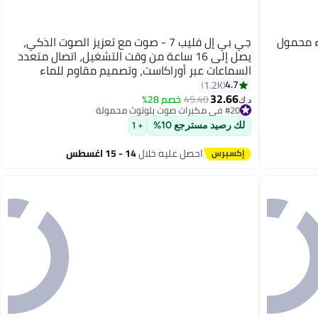
للماء محمول
جي بي إل فليب 7 - صوت مع تعزيز الصوت الذكي،
يصل إلى 16 ساعة من وقت التشغيل، اتصال متعدد
السماعات عبر أوراكاست، وتصميم مقاوم للماء
والغبار والسقوط لجميع المغامرات
4.7
1.2K
32.66
45.40
خصم 28%
د.ك‏
#20 في مكبرات صوت بلوتوث محمولة
#20 في مكبرات صوت بلوتوث محمولة
لك رصيد مسترجع 10%
+ 1
احصل عليه خلال
14 - 15 اغسطس