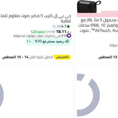
جي بي إل كليب 5 مكبر صوت مقاوم 
جي بي إل مكبر صوت بلوتوث محمول JBL Go 5 مع
للغاية
إضاءة محيطية، مقاوم للماء والغبار IP68، 10 ساعات
4.7
1.1K
تشغيل، اقتران ستيريو AirTouch، Auracast™، صوت
18.11
22.66
خصم 20%
#18 في مكبرات صوت بلوتوث محمولة
د.ك‏
باقي 4 وحدات في المخزون
#18 في مكبرات صوت بلوتوث محمولة
لك رصيد مسترجع 10%
+ 1
احصل عليه خلال
14 - 15 اغسطس