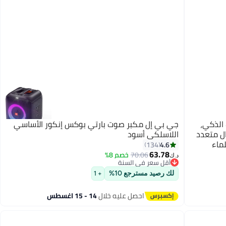
صوت الذكي،
جي بي إل مكبر صوت بارتي بوكس إنكور الأساسي
تصال متعدد
اللاسلكي أسود
ماء
4.6
134
63.78
70.06
خصم 8%
د.ك‏
أقل سعر في السنة
أقل سعر في السنة
لك رصيد مسترجع 10%
+ 1
احصل عليه خلال
14 - 15 اغسطس