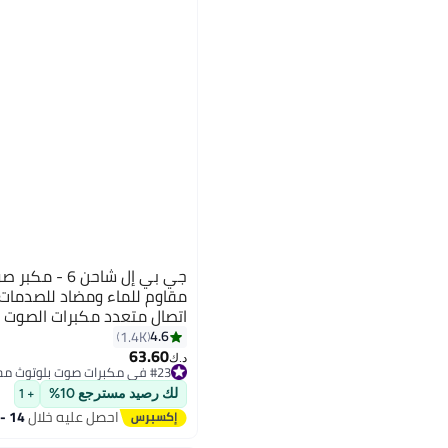
جي بي إل شاحن 
مقاوم للماء ومضاد للصدمات
ساعة من وقت التشغيل، شح
4.6
1.4K
63.60
#23 في مكبرات صوت بلوتوث محمولة
د.ك‏
باقي 2 وحدات في المخزون
#23 في مكبرات صوت بلوتوث محمولة
لك رصيد مسترجع 10%
+ 1
احصل عليه خلال
14 - 15 اغسطس