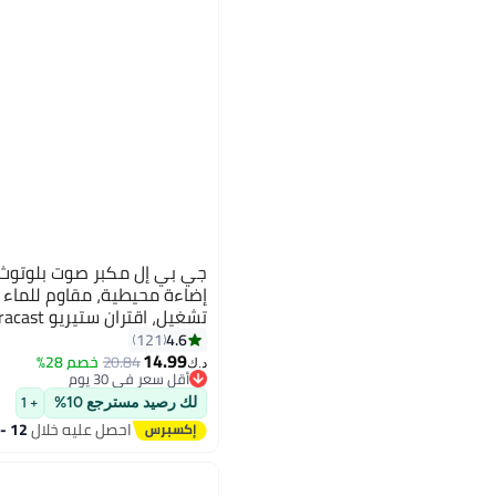
USB-C بدون فقدان – مدمج ومقاوم للسقوط
4.6
121
14.99
20.84
خصم 28%
د.ك‏
أقل سعر في 30 يوم
أقل سعر في 30 يوم
لك رصيد مسترجع 10%
+ 1
احصل عليه خلال
12 - 13 اغسطس