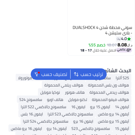
سوني محطة شحن DUALSHOCK 4
4
1
خصم 55%
 عليه خلال
17 - 18
سطس
ئع
ترتيب حسب
تصنيف حسب
امسونج S25
هاتف نوثنج
باور بانك
هاتف موتورولا
لس المحمولة
هواتف ريلمي المحمولة
ي المحمولة
هاتف هونور
نوكيا موبايل
 المحمولة
تكنو موبايل
هاتف اوبو
سامسونج S24
آيفون 15 برو
ايفون 16
سامسونج جالاكسي S22 الترا
سامسونج جالاكسي S23 الترا
ايفون 16 بلس
ايفون 16 برو
سامسونج جالاكسي S24 الترا
سامسونج جالاكسي S23
آيفون 14 برو
ايفون 16 برو ماكس