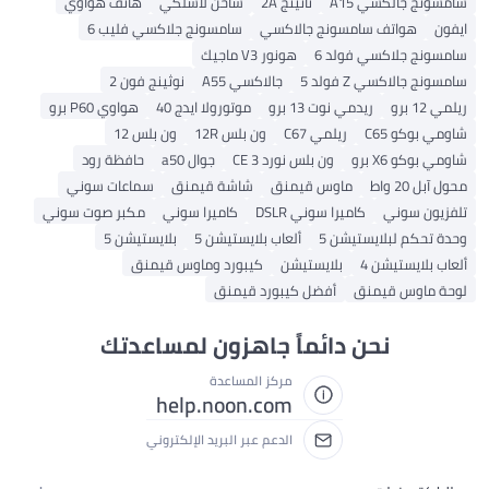
كسي A15
ناثينج 2A
شاحن لاسلكي
هاتف هواوي
تف سامسونج جالاكسي
سامسونج جلاكسي فليب 6
اكسي فولد 6
هونور V3 ماجيك
ي Z فولد 5
جالاكسي A55
نوثينج فون 2
ريدمي نوت 13 برو
موتورولا ايدج 40
هواوي P60 برو
C6
ريلمي C67
ون بلس 12R
ون بلس 12
رو
ون بلس نورد CE 3
جوال a50
حافظة رود
ماوس قيمنق
شاشة قيمنق
سماعات سوني
ني
كاميرا سوني DSLR
كاميرا سوني
مكبر صوت سوني
بلايستيشن 5
ألعاب بلايستيشن 5
بلايستيشن 5
يشن 4
بلايستيشن
كيبورد وماوس قيمنق
 قيمنق
أفضل كيبورد قيمنق
نحن دائماً جاهزون لمساعدتك
مركز المساعدة
help.noon.com
الدعم عبر البريد الإلكتروني