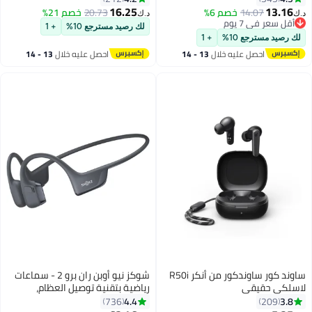
46 ساعة
فليكسي كليب، محركات 12 مم
16.25
13.1
14.07
خصم 6%
20.73
خصم 21%
د.ك‏
لصوت جهير قوي، مكالمات واضحة
قل سعر في 7 يوم
لك رصيد مسترجع 10%
+ 1
قل سعر في 7 يوم
بالذكاء الاصطناعي، 28 ساعة من
رصيد مسترجع 10%
+ 1
وقت التشغيل، ملائمة آمنة، دقة
احصل عليه خلال
13 - 14
احصل عليه خلال
13 - 14
عالية، IP55، بلوتوث 6.0
اغسطس
اغسطس
ساوند كور ساوندكور من أنكر R50i
شوكز نيو أوبن ران برو 2 - سماعات
لكي حقيقي
رياضية بتقنية توصيل العظام،
مفتوحة الأذن - مع شريط عاكس -
4.4
3.
736
209