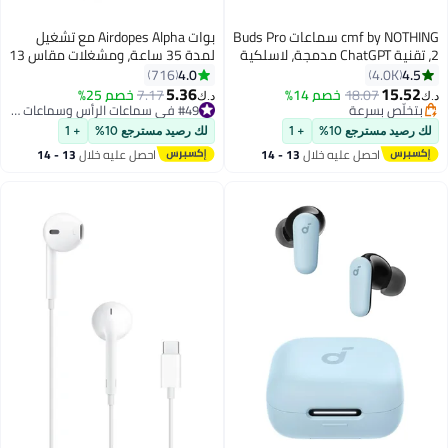
cmf by NOTHING سماعات Buds Pro
بوات Airdopes Alpha مع تشغيل
2، تقنية ChatGPT مدمجة، لاسلكية
لمدة 35 ساعة، ومشغلات مقاس 13
حقيقية مع تقنية الصوت الواضح 2.0،
مم، وميكروفونات مزدوجة ENx
4.0
4.
716
4.0K
ة إلغاء الضوضاء النشطة
ووضع Beast Mode
5.36
15.5
18.07
خصم 14%
7.17
خصم 25%
د.ك‏
بقدرة 50 ديسيبل، تأثير الصوت
تخلّص بسرعة
#49 في سماعات الرأس وسماعات الأذن
، إصدار الشرق الأوسط
تخلّص بسرعة
#49 في سماعات الرأس وسماعات الأذن
رصيد مسترجع 10%
+ 1
لك رصيد مسترجع 10%
+ 1
احصل عليه خلال
13 - 14
احصل عليه خلال
13 - 14
اغسطس
اغسطس