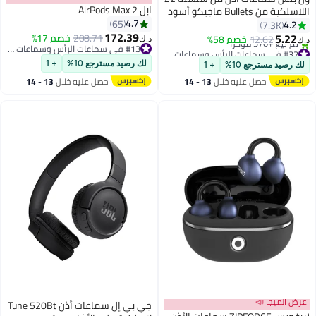
ابل AirPods Max 2
اللاسلكية من Bullets ماجيكو أسود
4.7
يكو
65
4.
7.3K
172.39
5.2
208.71
خصم 17%
12.62
خصم 58%
د.ك‏
#13 في سماعات الرأس وسماعات الأذن
#32 في سماعات الرأس وسماعات الأذن
#13 في سماعات الرأس وسماعات الأذن
تخلّص بسرعة
لك رصيد مسترجع 10%
+ 1
رصيد مسترجع 10%
+ 1
 بيع +370 مؤخرًا
احصل عليه خلال
13 - 14
احصل عليه خلال
13 - 14
#32 في سماعات الرأس وسماعات الأذن
اغسطس
اغسطس
 الميجا 📣
جي بي إل سماعات أذن Tune 520Bt