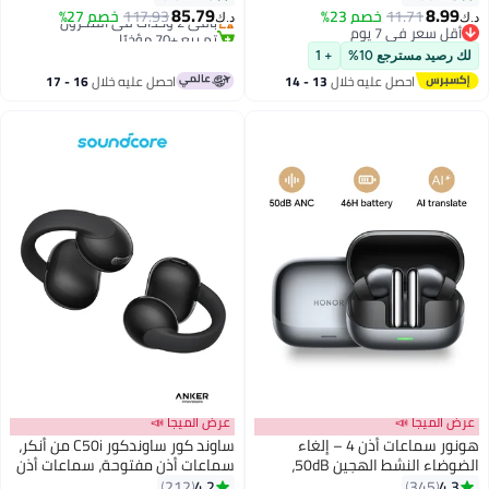
85.79
8.9
11.71
خصم 23%
باقي 2 وحدات في المخزون
117.93
خصم 27%
د.ك‏
قل سعر في 7 يوم
تم بيع +70 مؤخرًا
قل سعر في 7 يوم
باقي 2 وحدات في المخزون
رصيد مسترجع 10%
+ 1
احصل عليه خلال
13 - 14
احصل عليه خلال
16 - 17
اغسطس
اغسطس
 الميجا 📣
عرض الميجا 📣
هونور سماعات أذن 4 – إلغاء
ساوند كور ساوندكور C50i من أنكر،
الضوضاء النشط الهجين 50dB،
سماعات أذن مفتوحة، سماعات أذن
ات تيتانيوم مزدوجة، عمر
قابلة للتعليق، راحة فائقة، تصميم
4.2
4.
212
345