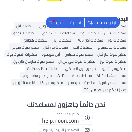
التطبيق الأزرق
اغسطس
اغسطس
حث الشائع
ترتيب حسب
تصنيف حسب
اعات جي بي ال
سماعات دايسون
سماعات سوني
سماعات ابل
اعات بيتس
سماعات بوت
سماعات سكل كاندي
سماعات لينوفو
اعات بوز
سماعات أذن TWS
سماعات ريزر
سماعات هواوي
اعات سامسونج
سماعات انكر
سماعات مارشال
مكبر صوت سوني
بر صوت مارشال
مكبر صوت جيباس
أبل هومبود
مكبرات الصوت بوت
برات صوت بوز
مكبرات صوت جي بي ال
مكبر صوت هارمان كاردون
كروفونات رود
ميكروفون لاسلكي
سماعات AirPods Pro
ات AirPods 4
سماعات AirPods Max
ساوند بار سامسونج
اعات ون بلس اللاسلكية
مونستر
ميكروفون JBL
قاعدة تلفزيون
از تحكم عن بعد من TCL
نحن دائماً جاهزون لمساعدتك
مركز المساعدة
help.noon.com
الدعم عبر البريد الإلكتروني