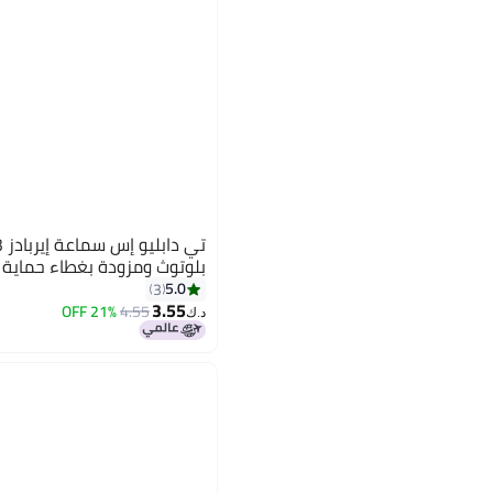
بلوتوث ومزودة بغطاء حماية
5.0
3
3.55
21% OFF
4.55
د.ك‏