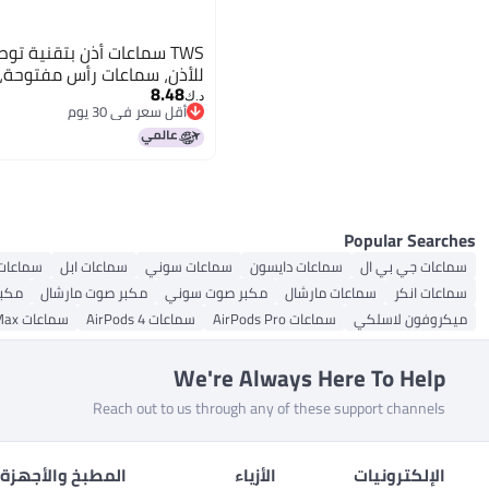
TWS سماعات أذن بتقنية ت
للأذن، سماعات رأس مفتوحة، 
8.48
د.ك‏
أقل سعر في 30 يوم
أقل سعر في 30 يوم
Popular Searches
سماعات جي بي ال
سماعات دايسون
سماعات سوني
سماعات ابل
سماعات
سماعات انكر
سماعات مارشال
مكبر صوت سوني
مكبر صوت مارشال
مكبر
ميكروفون لاسلكي
سماعات AirPods Pro
سماعات AirPods 4
سماعات AirPods Max
We're Always Here To Help
Reach out to us through any of these support channels
الإلكترونيات
الأزياء
المطبخ والأجهزة 