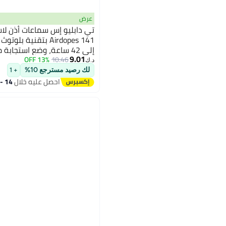
عرض
تي دابليو إس سماعات أذن لا
Airdopes 141 بتقني
9.01
13% OFF
10.46
د.ك‏
لون أبيض نقي
لك رصيد مسترجع 10%
+ 1
احصل عليه خلال
14 - 15 اغسطس