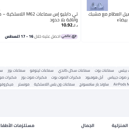
وصيل العظام مع مشبك
تي دابليو إس سماعات M62 ال
بيضاء
وأناقة بلا حدود
10.92
د.ك‏
احصل عليه خلال
16 - 17 اغسطس
 بيتس
سماعات بوت
سماعات سكل كاندي
سماعات لينوفو
سماعات بوز
سما
 صوت جيباس
أبل هومبود
مكبرات الصوت بوت
مكبرات صوت بوز
مكبرات صو
ساوند بار سامسونج
سماعات ون بلس اللاسلكية
مونستر
ميكروفون L
المنزلية
الجمال
مستلزمات الأطفال