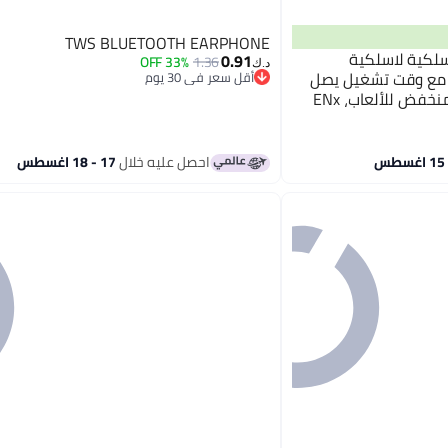
TWS BLUETOOTH EARPHONE
سلكية لاسلكية
0.91
33% OFF
1.36
د.ك‏
ة بلوتوث مع وقت تشغيل يصل
أقل سعر في 30 يوم
أقل سعر في 30 يوم
إلى 42 ساعة، وضع استجابة منخفض للألعاب، ENx
Tech، IWP، مقاومة للماء IPX4، تحكم سلس باللمس،
احصل عليه خلال
17 - 18 اغسطس