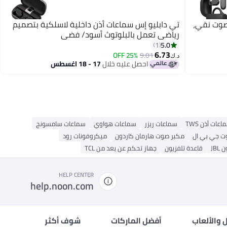
لاسلكية – صوت نقي،
تي دابليو إس سماعات أذن داخلية لاسلكية بتصميم
رياضي تعمل بالبلوتوث أسود/ فضي
5.0
1
6.73
25% OFF
9.01
د.ك‏
احصل عليه خلال
17 - 18 اغسطس
عات أذن TWS
سماعات ريزر
سماعات هواوي
سماعات سامسونج
ت جي بي ال
مكبر صوت هارمان كاردون
ميكروفونات رود
JB
قاعدة تلفزيون
جهاز تحكم عن بعد من TCL
HELP CENTER
help.noon.com
 والألعاب
أفضل الماركات
شوف أكثر