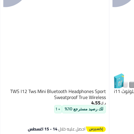
تي دابليو إس سماعات أذن داخلية بتقنية بلوتوث i11
TWS I12 Tws Mini Bluetooth Headphones Sport
Sweatproof True Wireless
4.55
د.ك‏
لك رصيد مسترجع 10%
+ 1
احصل عليه خلال
14 - 15 اغسطس