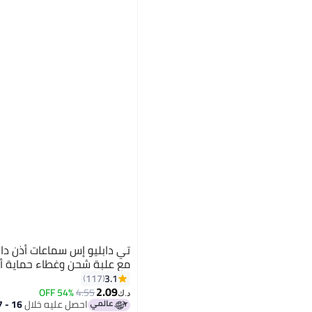
مع علبة شحن وغطاء حماية أ
3.1
117
2.09
54% OFF
4.55
د.ك‏
احصل عليه خلال
16 - 17 اغسطس