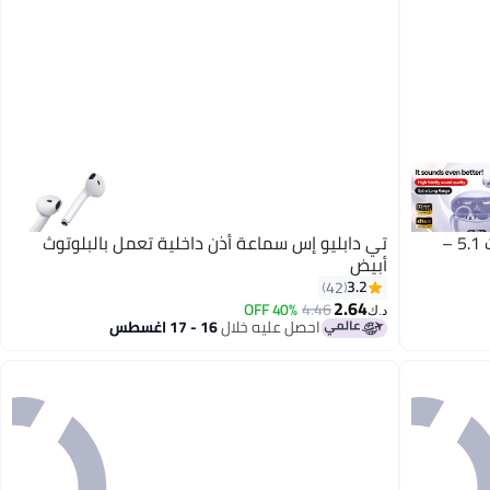
تي دابليو إس سماعات M79 بتقنية بلوتوث 5.1 –
تي دابليو إس سماعة أذن داخلية تعمل بالبلوتوث
أبيض
3.2
42
2.64
40% OFF
4.46
د.ك‏
احصل عليه خلال
16 - 17 اغسطس