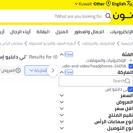
Kuwait
Other
English
الإلكترونيات
الجمال والعطور
المنزل
البقالة
أزياء الرجال
أزي
الرئيسية
الإلكترونيات والموبايلات
أجهزة الصوت والفيديو المحمولة
سماعات الرأس و
الفئة
Clear
١٥ Results for
"
تي دابليو إ
الإلكترونيات والموبايلات
All الإلكترونيات والموبايلات
electronics-and-mobiles/portable-audio-and-video/headphones-24056
الماركة
العروض
الماركة
أجهزة الصوت والفيديو المحمولة
Clear
All أجهزة الصوت والفيديو المحمولة
سماعات الرأس وسماعات الأذن
مكبرات صوت بلوتوث محمولة
تي دابليو إس
السعر
العروض
GO
TO
عرض
اقل سعر
تقيم المنتج
أقل سعر في 30 يوم
0 Star or more
نوع سماعات الرأس
نوع التوصيل
سماعة أذن داخلية