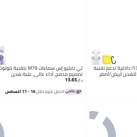
تي دابليو إس سماعة إيربادز i13 داخلية تدعم تقنية
 للشحن أبيض/أصفر
تصميم مدمج، أداء عالي، علبة شحن
13.65
د.ك‏
احصل عليه خلال
16 - 17 اغسطس