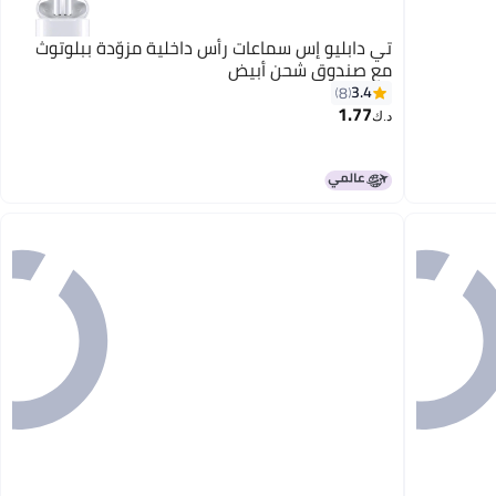
تي دابليو إس سماعات رأس داخلية مزوّدة ببلوتوث
مع صندوق شحن أبيض
3.4
8
1.77
د.ك‏