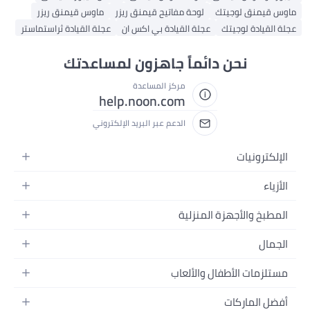
ماوس قيمنق لوجيتك
لوحة مفاتيح قيمنق ريزر
ماوس قيمنق ريزر
عجلة القيادة لوجيتك
عجلة القيادة بي اكس ان
عجلة القيادة ثراستماستر
نحن دائماً جاهزون لمساعدتك
مركز المساعدة
help.noon.com
الدعم عبر البريد الإلكتروني
الإلكترونيات
الجوالات
الأزياء
التابلت
أزياء نسائية
المطبخ والأجهزة المنزلية
اللابتوبات
أزياء رجالية
الحمام
الأجهزة المنزلية
الجمال
أزياء البنات
ديكور البيت
الكاميرات
العطور
أزياء الأولاد
مستلزمات الأطفال والألعاب
المطبخ والسفرة
التلفزيونات
المكياج
الساعات
الحفاضات
أدوات وتحسين المنزل
السماعات
أفضل الماركات
العناية بالشعر
المجوهرات