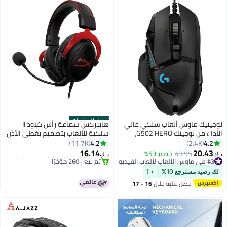
أفضل المنتجات
لوجيتيك ماوس ألعاب سلكي عالي
هايبركس سماعة رأس كلاود II
الأداء من لوجيتك G502 HERO،
سلكية للألعاب بتصميم يغطي الأذن
مستشعر HERO 25K، 25600 نقطة
لأجهزة بلايستيشن 4 وبلايستيشن 5
4.2
4.2
11.7K
2.4K
#1 في ميكروفون وسماعة رأس
في البوصة، RGB، أوزان قابلة
وإكس بوكس ون وإكس بوكس
16.14
20.43
43.95
خصم 53%
د.ك‏
د.ك‏
#3 في ماوس الألعاب لألعاب الفيديو
تم بيع +260 مؤخرًا
للتعديل، 11 زرًا قابلاً للبرمجة، ذاكرة
سيريس إكس ونينتندو سويتش/
باقي 2 وحدات في المخزون
#1 في ميكروفون وسماعة رأس
داخلية، جهاز كمبيوتر / ماك - أسود
جهاز الكمبيوتر
تم بيع +90 مؤخرًا
لك رصيد مسترجع 10%
+ 1
#3 في ماوس الألعاب لألعاب الفيديو
احصل عليه خلال
16 - 17
اغسطس