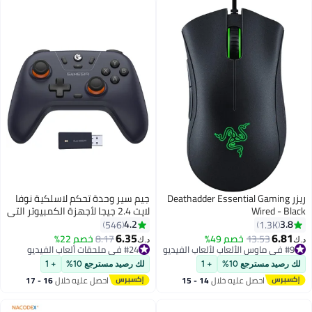
للسفر التجاري
ريزر Deathadder Essential Gaming
جيم سير وحدة تحكم لاسلكية نوفا
Wired - Black
لايت 2.4 جيجا لأجهزة الكمبيوتر التي
تعمل بنظام التشغيل Windows،
4.2
3.8
546
1.3K
وiPhone، وAndroid، وSwitch &amp;
6.35
6.81
13.53
خصم 49%
8.17
خصم 22%
د.ك‏
د.ك‏
#9 في ماوس الألعاب لألعاب الفيديو
#24 في ملحقات ألعاب الفيديو
Steam Deck، ولوحة ألعاب تحكم
باقي 4 وحدات في المخزون
أقل سعر في 30 يوم
بلوتوث مع مشغل تأثير Hall، وTurbo،
تم بيع +100 مؤخرًا
باقي 1 وحدات في المخزون
لك رصيد مسترجع 10%
+ 1
لك رصيد مسترجع 10%
+ 1
واهتزاز Rumble
#9 في ماوس الألعاب لألعاب الفيديو
#24 في ملحقات ألعاب الفيديو
احصل عليه خلال
14 - 15
احصل عليه خلال
16 - 17
اغسطس
اغسطس