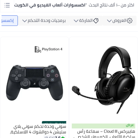
اكثر من ١٠٠ ألف نتائج البحث
"
اكسسوارات ألعاب الفيديو في الكويت
"
العروض
الماركة
برمجيات وحدة التحكم
إكسسوارا
أفضل المنتجات
عرض
سوني وحدة تحكم سوني بلاي
هايبركس Cloud III – سماعة رأس
ستيشن 4 دوالشوك 4 اللاسلكية،
سلكية للألعاب، الكمبيوتر الشخصي،
اسود
3.6
8.6K