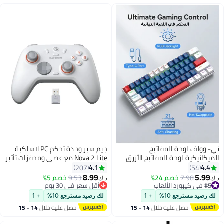
تي- وولف لوحة المفاتيح
جيم سير وحدة تحكم PC لاسلكية
الميكانيكية لوحة المفاتيح الأزرق
Nova 2 Lite مع عصي ومحفزات تأثير
المفتاح لوحة المفاتيح RGB لوحة
هول، 2.4G وسلكية بمعدل
4.1
4.4
207
54
المفاتيح الصغيرة نوع C مفتاح كابل
استقصاء 1000Hz، أزرار قابلة لإعادة
8.99
5.99
7.98
خصم 24%
9.53
خصم 5%
د.ك‏
د.ك‏
#5 في كيبورد الألعاب
الفصل المفتاح الكامل لوحة
التعيين - متوافقة مع
أقل سعر في 30 يوم
أقل سعر في 30 يوم
المفاتيح الألعاب السلكية القابلة
أقل سعر في 30 يوم
PC/Switch/Steam/Android
تم بيع +60 مؤخرًا
لك رصيد مسترجع 10%
+ 1
لك رصيد مسترجع 10%
+ 1
للتبادل الساخنة ، مناسبة للاعبين
#5 في كيبورد الألعاب
احصل عليه خلال
14 - 15
احصل عليه خلال
14 - 15
الرياضيين الكمبيوتر الشخصي / ماك
اغسطس
اغسطس
، لوحة المفاتيح للألعاب المحمولة