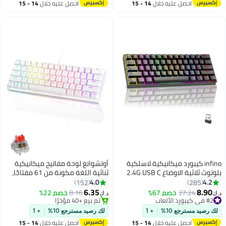
احصل عليه خلال
14 - 15
احصل عليه خلال
14 - 15
اغسطس
اغسطس
infino كيبورد ميكانيكية لاسلكية
أوتشوانغ لوحة مفاتيح ميكانيكية
بلوتوث ثلاثية الاوضاع 2.4G USB C
ثنائية اللغة مكونة من 61 مفتاحًا،
تدعم منصات متعددة ويندوز ماك
كيبورد قيمنق سويتش أحمر هجينة
4.0
4.2
152
285
#3 في كيبورد الألعاب
لينكس تابلت قابلة لاعادة الشحن
خفيفة الوزن سلكية صغيرة الحجم
6.35
8.90
27.24
خصم 67%
8.16
خصم 22%
د.ك‏
د.ك‏
#2 في كيبورد الألعاب
تم بيع +40 مؤخرًا
بـ61 مفتاح باضاءة خلفية RGB
لأجهزة الكمبيوتر الشخصية وأجهزة
أقل سعر في 30 يوم
#3 في كيبورد الألعاب
ومفتاح بني من انفينو®
Mac ولوحة مفاتيح ألعاب إلكترونية
تم بيع +70 مؤخرًا
لك رصيد مسترجع 10%
+ 1
لك رصيد مسترجع 10%
+ 1
محمولة - باللون الأبيض كيبورد
#2 في كيبورد الألعاب
احصل عليه خلال
14 - 15
احصل عليه خلال
14 - 15