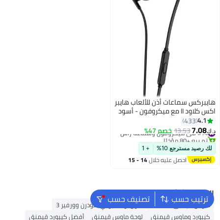
هايبركس سماعات أذن للألعاب هايبر
اكس كلاود II مع ميكروفون - أسود
4.1
433
7.08
#14 في ميكروفون وسماعة رأس
13.53
خصم 47%
د.ك‏
تم بيع +80 مؤخرًا
#14 في ميكروفون وسماعة رأس
لك رصيد مسترجع 10%
+ 1
احصل عليه خلال
14 - 15
اغسطس
البحث الشائع
ترتيب حسب
تصنيف حسب
ماوس قيمنق
شاشة
كول أوف ديوتي: مودرن وورفير 3
كيبورد وماوس قيمنق
لوحة ماوس قيمنق
أفضل كيبورد قيمنق