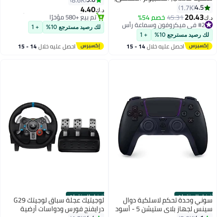
#3 في ملحقات ألعاب الفيديو
PS5، Xbox Series X|S، محركات
4.5
1.7K
4.40
د.ك‏
تم بيع +580 مؤخرًا
بزاوية 53 مم، DTS، رغوة الذاكرة،
20.43
45.31
خصم 54%
د.ك‏
#2 في ميكروفون وسماعة رأس
#3 في ملحقات ألعاب الفيديو
إطار متين، ميكروفون فائق الوضوح
أقل سعر في 30 يوم
لك رصيد مسترجع 10%
+ 1
10 مم، USB-C، USB-A بمقاس 3.5
تم بيع +160 مؤخرًا
لك رصيد مسترجع 10%
+ 1
مم
#2 في ميكروفون وسماعة رأس
احصل عليه خلال
14 - 15
احصل عليه خلال
14 - 15
اغسطس
اغسطس
أفضل المنتجات
أفضل المنتجات
سوني وحدة تحكم لاسلكية دوال
لوجيتيك عجلة سباق لوجيتك G29
سينس لجهاز بلاي ستيشن 5 - أسود
درايفنج فورس ودواسات أرضية