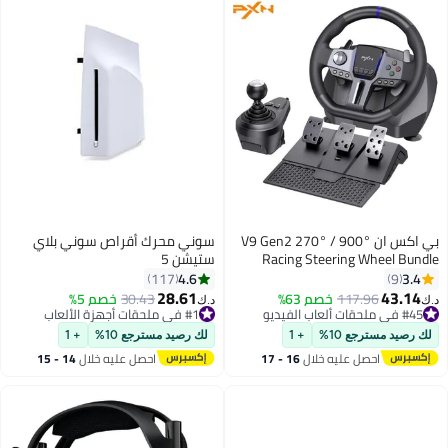
بي اكس ان V9 Gen2 270° / 900°
سوني محرك أقراص سوني بلاي
Racing Steering Wheel Bundle
ستيشن 5
with 3-Pedals & 6+R Shifter –
4.6
3.4
117
9
Dual Motor Vibration, Hall Effect
28.61
43.14
117.96
خصم 63%
30.43
خصم 5%
د.ك‏
د.ك‏
#45 في ملحقات ألعاب الفيديو
#1 في ملحقات أجهزة الألعاب
Pedals, RGB Lights – Multi-
أقل سعر في 30 يوم
بتخلّص بسرعة
Platform for PC, Xbox Series X/S,
تم بيع +10 مؤخرًا
تم بيع +60 مؤخرًا
لك رصيد مسترجع 10%
+ 1
لك رصيد مسترجع 10%
+ 1
PS4, PS3, Switch – Magnetic
#45 في ملحقات ألعاب الفيديو
#1 في ملحقات أجهزة الألعاب
احصل عليه خلال
16 - 17
احصل عليه خلال
14 - 15
Encoder & Adjustable Clamps
اغسطس
اغسطس