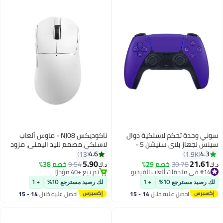
سوني وحدة تحكم لاسلكية دوال
ناكوديكس NJ08 - ماوس ألعاب
سينس لجهاز بلاي ستيشن 5 -
لاسلكي مصمم لليد اليمنى، مزود
أرجواني
بشريط إضاءة RGB، يدعم ثلاثة أوضاع
4.6
4.3
13
1.9K
#16 في ماوس الألعاب لألعاب الفيديو
اتصال (لاسلكي 2.4 جيجاهرتز /
5.90
21.61
30.78
خصم 29%
9.54
خصم 38%
د.ك‏
د.ك‏
تم بيع +40 مؤخرًا
سلكي عبر منفذ Type-C / بلوتوث
#14 في ملحقات ألعاب الفيديو
#16 في ماوس الألعاب لألعاب الفيديو
#14 في ملحقات ألعاب الفيديو
5.0)، ويصل الحد الأقصى لعدد النقاط
لك رصيد مسترجع 10%
+ 1
لك رصيد مسترجع 10%
+ 1
في البوصة (DPI) إلى 12,800. مزود
احصل عليه خلال
14 - 15
احصل عليه خلال
14 - 15
بستة أزرار قابلة للتخصيص بالكامل،
اغسطس
اغسطس
ويتميز بعمر بطارية طويل وتصميم
مدمج. متوافق مع أجهزة الكمبيوتر