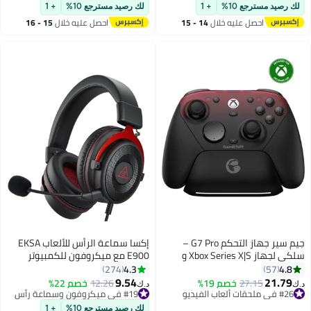
المحمولة ، الماوس عالية الأداء
لك رصيد مسترجع 10%
+ 1
لك رصيد مسترجع 10%
+ 1
احصل عليه خلال
14 - 15
احصل عليه خلال
15 - 16
اغسطس
اغسطس
جيم سير جهاز التحكم G7 Pro –
إكسا سماعة الرأس للألعاب EKSA
سلكي لجهاز Xbox Series X|S و
E900 مع ميكروفون للكمبيوتر
Xbox One، لاسلكي للكمبيوتر و
الشخصي، PS4، PS5، Xbox -
4.3
4.8
274
57
Android، مع عصي TMR، زنبركات
سماعات ألعاب فوق الأذن مع
9.54
21.79
27.15
خصم 19%
12.26
خصم 22%
د.ك‏
د.ك‏
#26 في ملحقات ألعاب الفيديو
Hall Effect، معدل استجابة 1000Hz،
ميكروفون قابل للفصل لإلغاء
#19 في ميكروفون وسماعة رأس
أقل سعر في السنة
مدخل صوت 3.5mm وقاعدة شحن
#19 في ميكروفون وسماعة رأس
الضوضاء، صوت محيطي ثلاثي
باقي 1 وحدات في المخزون
لك رصيد مسترجع 10%
+ 1