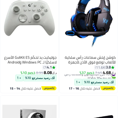
كوشن إيتش سماعات رأس سلكية
جوليكيت يد تحكّم GuliKit ES الأسرع
للألعاب توضع فوق الأذن لأجهزة
لاسلكيًا لـ Windows PC وAndroid
PS4/PS5/XOne/XSeries/NSwitch/PC
وiPhone وNintendo Switch 2 /
4.1
3.8
7
11.6K
Switch – عصي Hall-Effect (مضادّة
8.08
4.68
#26 في ميكروفون وسماعة رأس
7.45
خصم 37%
8.99
خصم 10%
د.ك‏
د.ك‏
للانجراف، بدقّة 2200 مستوى)،
تم بيع +70 مؤخرًا
لك رصيد مسترجع 10%
+ 1
#26 في ميكروفون وسماعة رأس
1000Hz سلكيًا على الكمبيوتر،
لك رصيد مسترجع 10%
+ 1
بلوتوث 730Hz بزمن انتقال منخفض
احصل عليه خلال
16 - 17
احصل عليه خلال
14 - 15
(3.25ms)، جيروسكوب، Turbo،
اغسطس
اغسطس
بطارية 950mAh.