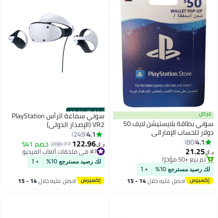
أفضل المنتجات
عرض
سوني سماعة الرأس PlayStation
سوني بطاقة بلايستيشن لايف 50
VR2 (الإصدار الدولي)
#1 في بطاقات شحن رقمية
دولار للحساب الإماراتي
4.1
249
أقل سعر في 30 يوم
4.1
80
122.96
208.77
خصم 41%
د.ك‏
باقي 3 وحدات في المخزون
#7 في ملحقات ألعاب الفيديو
21.25
د.ك‏
تم بيع +50 مؤخرًا
بتخلّص بسرعة
#1 في بطاقات شحن رقمية
تم بيع +40 مؤخرًا
لك رصيد مسترجع 10%
+ 1
#7 في ملحقات ألعاب الفيديو
لك رصيد مسترجع 10%
+ 1
احصل عليه خلال
14 - 15
احصل عليه خلال
14 - 15
اغسطس
اغسطس