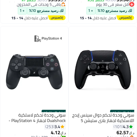
د.ك‏
د.ك‏
أقل سعر في 30 يوم
باقي 5 وحدات في المخزون
#12 في ملحقات ألعاب الفيديو
#7 في ميكروفون وسماعة رأس
لك رصيد مسترجع 10%
+ 1
لك رصيد مسترجع 10%
+ 1
احصل عليه خلال
14 - 15
احصل عليه خلال
14 - 15
اغسطس
اغسطس
أفضل المنتجات
أفضل المنتجات
سوني وحدة تحكم دوال سينس إيدج
سوني وحدة تحكم لاسلكية
اللاسلكية لجهاز بلاي ستيشن 5
Dualshock لجهاز PlayStation 4 -
(النسخة الرسمية) - أسود منتصف
النسخة العالمية
3.4
4.3
253
101
#6 في ملحقات ألعاب الفيديو
#5 في ملحقات ألعاب الفيديو
الليل
4.12
62.57
د.ك‏
د.ك‏
بتخلّص بسرعة
تم بيع +270 مؤخرًا