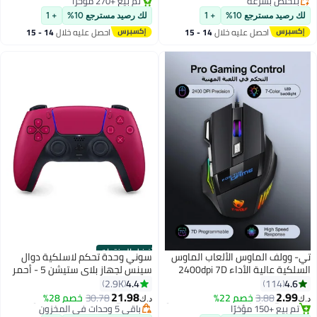
#6 في ملحقات ألعاب الفيديو
#5 في ملحقات ألعاب الفيديو
لك رصيد مسترجع 10%
+ 1
لك رصيد مسترجع 10%
+ 1
احصل عليه خلال
14 - 15
احصل عليه خلال
14 - 15
اغسطس
اغسطس
أفضل المنتجات
تي- وولف الماوس الألعاب الماوس
سوني وحدة تحكم لاسلكية دوال
السلكية عالية الأداء 2400dpi 7D
سينس لجهاز بلاي ستيشن 5 - أحمر
الماوس الألعاب السلكية ، مجهزة
كوزميك
4.4
4.6
2.9K
114
#2 في ماوس الألعاب لألعاب الفيديو
#9 في ملحقات ألعاب الفيديو
بإضاءة خلفية 7 ألوان وأسلوب 3D ،
21.98
2.99
3.88
خصم 22%
30.78
خصم 28%
د.ك‏
د.ك‏
تم بيع +150 مؤخرًا
باقي 5 وحدات في المخزون
مناسبة للاعبين وأجهزة الكمبيوتر
#2 في ماوس الألعاب لألعاب الفيديو
#9 في ملحقات ألعاب الفيديو