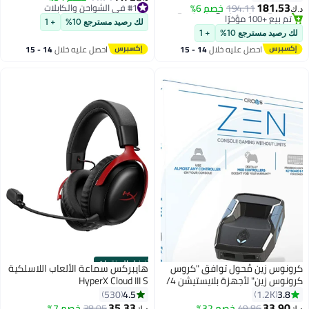
#1 في نظارات الواقع الإفتراضي
#1 في الشواحن والكابلات
181.53
194.11
خصم 6%
د.ك‏
تم بيع +100 مؤخرًا
بتخلّص بسرعة
#1 في نظارات الواقع الإفتراضي
تم بيع +100 مؤخرًا
لك رصيد مسترجع 10%
+ 1
#1 في الشواحن والكابلات
لك رصيد مسترجع 10%
+ 1
احصل عليه خلال
14 - 15
احصل عليه خلال
14 - 15
اغسطس
اغسطس
أفضل المنتجات
كرونوس زين مُحول توافق "كروس
هايبركس سماعة الألعاب اللاسلكية
كرونوس زين" لأجهزة بلايستيشن 4/
HyperX Cloud III S
بلايستيشن 5/ إكس بوكس ون/
4.5
3.8
530
1.2K
#12 في ملحقات ألعاب الفيديو
#7 في ميكروفون وسماعة رأس
سيريز| X ونينتندو
35.33
33.90
49.86
خصم 32%
38.05
خصم 7%