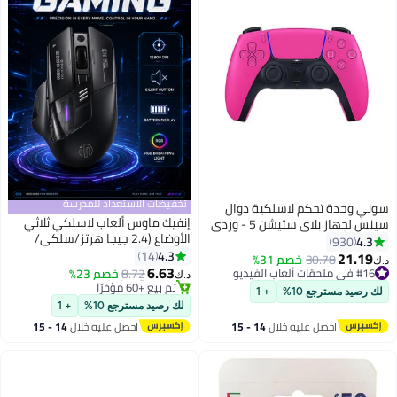
تخفيضات الاستعداد للمدرسة
سوني وحدة تحكم لاسلكية دوال
إنفيك ماوس ألعاب لاسلكي ثلاثي
سينس لجهاز بلاي ستيشن 5 - وردي
الأوضاع (2.4 جيجا هرتز/سلكي/
4.3
930
بلوتوث USB-C)، ماوس لاسلكي
4.3
14
21.19
30.78
خصم 31%
د.ك‏
#12 في ماوس الألعاب لألعاب الفيديو
مريح بإضاءة RGB بسبعة ألوان، 6
6.63
#16 في ملحقات ألعاب الفيديو
8.72
خصم 23%
د.ك‏
تم بيع +60 مؤخرًا
أزرار، دقة DPI قابلة للتعديل حتى
#16 في ملحقات ألعاب الفيديو
#12 في ماوس الألعاب لألعاب الفيديو
لك رصيد مسترجع 10%
+ 1
12800، شحن من النوع C لأجهزة
لك رصيد مسترجع 10%
+ 1
الكمبيوتر المحمولة والمكتبية
احصل عليه خلال
14 - 15
احصل عليه خلال
14 - 15
(أسود لاسلكي)
اغسطس
اغسطس