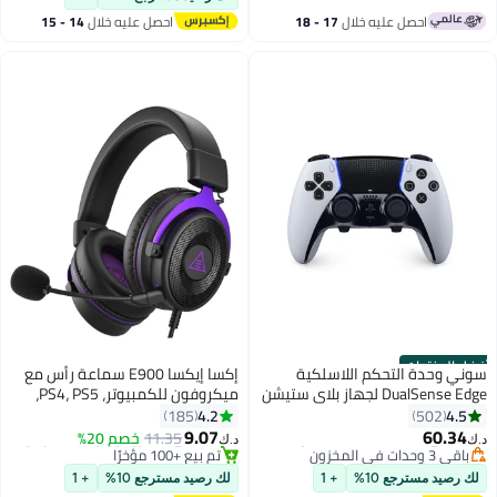
(ثلاثية الوضع)
الأبعاد، سماعة سلكية للألعاب،
#26 في ملحقات ألعاب الفيديو
احصل عليه خلال
17 - 18
احصل عليه خلال
14 - 15
الكمبيوتر، اللابتوب، مقبس 3.5 ملم
اغسطس
اغسطس
أفضل المنتجات
سوني وحدة التحكم اللاسلكية
إكسا إيكسا E900 سماعة رأس مع
DualSense Edge لجهاز بلاي ستيشن
ميكروفون للكمبيوتر، PS4، PS5،
5 - أبيض/أسود
إكس بوكس - ميكروفون قابل
4.2
4.5
185
502
#8 في ملحقات ألعاب الفيديو
#20 في ميكروفون وسماعة رأس
للإزالة لإلغاء الضوضاء، صوت
9.07
60.34
11.35
خصم 20%
د.ك‏
د.ك‏
باقي 3 وحدات في المخزون
تم بيع +100 مؤخرًا
محيطي ثلاثي الأبعاد، سماعة
#8 في ملحقات ألعاب الفيديو
#20 في ميكروفون وسماعة رأس
سلكية للألعاب، الكمبيوتر، اللابتوب،
لك رصيد مسترجع 10%
+ 1
لك رصيد مسترجع 10%
+ 1
مقبس 3.5 مم