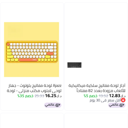
يكية
Ajazz لوحة مفاتيح بلوتوث - جهاز
لوحي لابتوب مكتب منزلي - لوحة
16.25
25.33
مفاتيح هاتف بونك 84 مفتاح
خصم 35%
د.ك‏