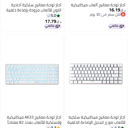
كية
آجاز لوحة مفاتيح سلكية أحادية
اللون للألعاب مزودة بإضاءة خلفية
ومنفذ USB وبعدد 82 مفتاحاً طراز
5.0
2
AK33
17.79
د.ك‏
لكية
آجاز لوحة مفاتيح AK33 ميكانيكية
خلفية
ولاسلكية للألعاب بعدد 82 مفتاحاً
تعمل بتقنية البلوتوث 5.0 مزودة
3.3
6