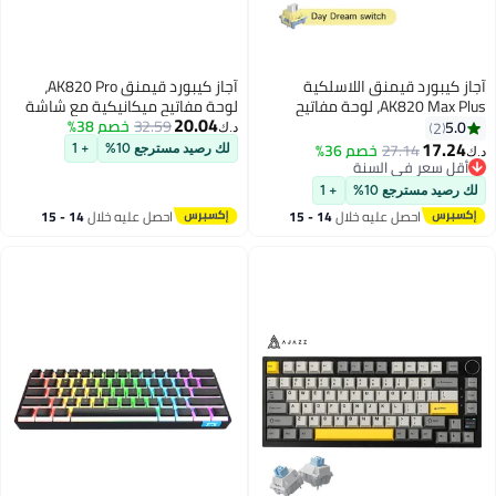
آجاز كيبورد قيمنق AK820 Pro،
لوحة مفاتيح ميكانيكية مع شاشة
20.04
32.59
خصم 38%
TFT ذكية ومقبض، لاسلكية 2.4
د.ك‏
M، بطارية 8000
جيجاهرتز/BT5.1/سلكية USB-C،
لك رصيد مسترجع 10%
+ 1
تصميم ANSI 75%، 5 إسفنجات ماصة
ة
للصوت، مفتاح خطي قابل للتبديل
السريع، إضاءة خلفية RGB، لأجهزة
14 -
احصل عليه خلال
14 - 15
الكمبيوتر الشخصية وأجهزة ماك،
اغسطس
لون أرجواني