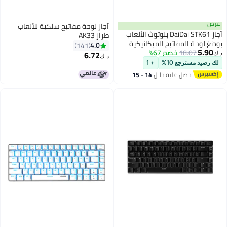
آجاز لوحة مفاتيح سلكية للألعاب
الألعاب
طراز AK33
ية
4.0
141
6.72
د.ك‏
14 -