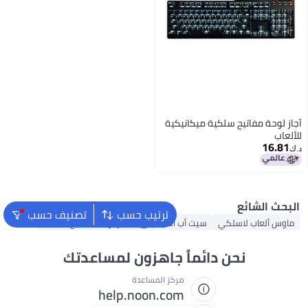
يكية
ترتيب حسب
تصنيف حسب
ب القيمينق
آجاز لوحة مفاتيح للألعاب
ً جاهزون لمساعدتك
مركز المساعدة
help.noon.com