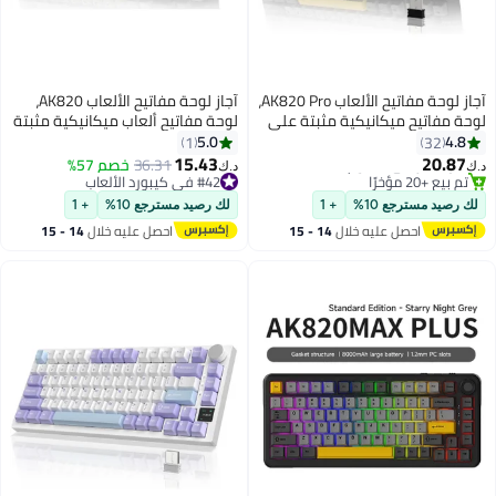
آجاز لوحة مفاتيح الألعاب AK820 Pro،
آجاز لوحة مفاتيح الألعاب AK820،
 على
لوحة مفاتيح ألعاب ميكانيكية مثبتة
سبة 75% مع شاشة TFT، 3
بحشية 75% مع شاشة TFT ذكية،
5.0
1
5. لاسلكي
إضاءة RGB، 3 أوضاع (بلوتوث
15.43
36.31
خصم 57%
د.ك‏
خميد
5.1/2.4G لاسلكي وسلكي من النوع
#42 في كيبورد الألعاب
#42 في كيبورد الألعاب
C)، رغوة عازلة للصوت (أسود رمادي،
لك رصيد مسترجع 10%
+ 1
مفتاح سمكة طائرة)
14 -
احصل عليه خلال
14 - 15
اغسطس