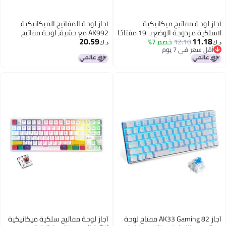
آجاز لوحة المفاتيح الميكانيكية
ية مزدوجة الوضع بـ 19 مفتاحًا
AK992 مع حشية، لوحة مفاتيح
20.59
لاسلكية بثلاثة أوضاع RGB، لوحة
د.ك‏
مفاتيح للألعاب قابلة للتخصيص
بجميع المفاتيح وقابلة للتبديل
السريع، تدعم وضع البلوتوث والوضع
السلكي ووضع اللاسلكي بتردد 2.4
جيجاهرتز.
مفتاح لوحة
آجاز لوحة مفاتيح سلكية ميكانيكية