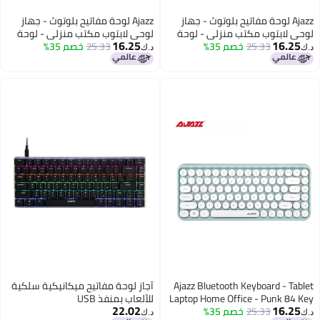
هاز
Ajazz لوحة مفاتيح بلوتوث - جهاز
وحة
لوحي لابتوب مكتب منزلي - لوحة
16.25
25.33
مفاتيح هاتف بونك 84 مفتاح
خصم 35%
د.ك‏
Ajaz
آجاز لوحة مفاتيح ميكانيكية سلكية
Lapto
للألعاب بمنفذ USB
22.02
د.ك‏