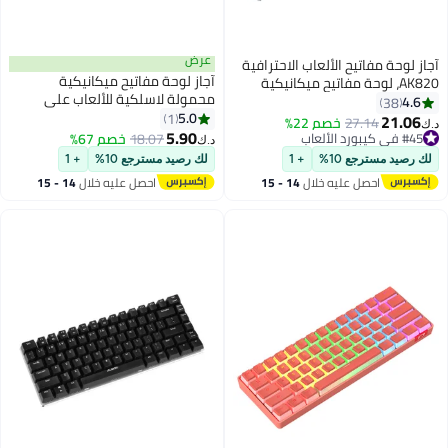
عرض
افية
آجاز لوحة مفاتيح ميكانيكية
ة
محمولة لاسلكية للألعاب على
 75% مع شاشة
اللابتوب والكمبيوتر الشخصي داي
5.0
بلوتوث
1
داي STK61 بـ 61 زراً مع أغطية
5.90
وسلكي
18.07
خصم 67%
د.ك‏
شفافة الجوانب ومفاتيح زرقاء
ت
لك رصيد مسترجع 10%
+ 1
وإضاءة RGB وبلوتوث ثنائي الوضع
Ajazz F
14 -
احصل عليه خلال
14 - 15
اغسطس