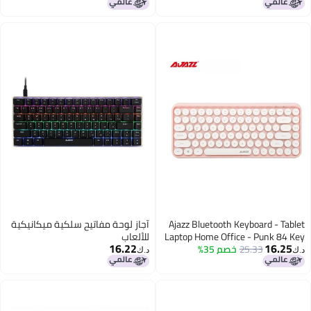
Ajaz
آجاز لوحة مفاتيح سلكية ميكانيكية
Lapto
للألعاب
16.22
د.ك‏