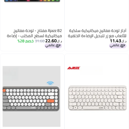
لكية
Ajazz 82 مفتاح - لوحة مفاتيح
خلفية
ميكانيكية لسطح المكتب - إضاءة
22.60
31.68
خصم 28%
مخصصة - جميع المفاتيح بدون ثقب
د.ك‏
- لوحة مفاتيح سلكية - لوحة مفاتيح
للألعاب - محور أخضر RGB