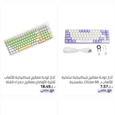
لكية
آجاز لوحة مفاتيح ميكانيكية للألعاب
ثلاثية الأوضاع بمفاتيح حمراء قابلة
18.49
 لوحة
للتبديل السريع - هيكل حشية مع
د.ك‏
مدمجة
أغطية مفاتيح ABS بتصميم البودينغ
اسبة
لتجربة كتابة قابلة للتخصيص