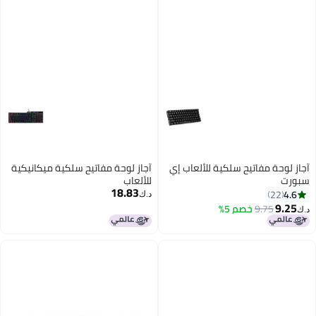
ب إي
آجاز لوحة مفاتيح سلكية ميكانيكية
للألعاب
18.83
د.ك‏