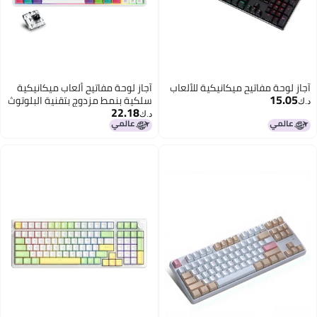
لعاب
آجاز لوحة مفاتيح ألعاب ميكانيكية
سلكية بنمط مزدوج بتقنية البلوتوث
22.18
ومفاتيح بإضاءة خلفية متعددة
د.ك‏
الألوان RGB طراز K870T - باللغة
الإنجليزية