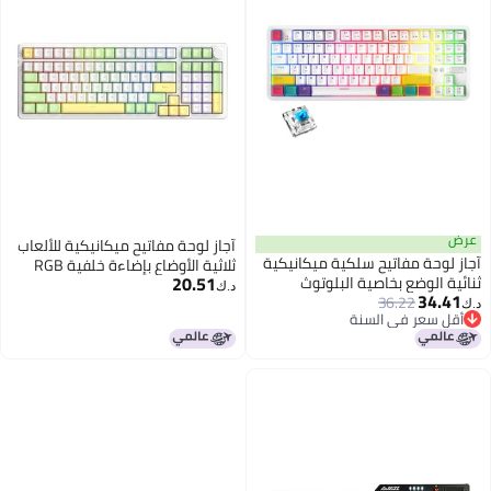
آجاز لوحة مفاتيح ميكانيكية للألعاب
يكية
ثلاثية الأوضاع بإضاءة خلفية RGB
20.51
كاملة الألوان - 98 مفتاح بمحاور
د.ك‏
بنية اللون - أغطية مفاتيح ABS
نصف شفافة - بطارية 4000 مللي
أمبير للمنزل والمكتب