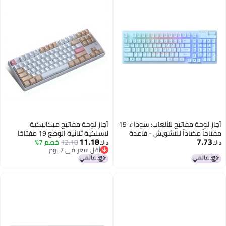
آجاز لوحة مفاتيح للألعاب: سوداء، 19
آجاز لوحة مفاتيح ميكانيكية
دة
لاسلكية ثنائية الوضع 19 مفتاحًا
11.18
معدنية متينة مع إضاءة خلفية RGB
مضادًا للتداخل
12.10
خصم 7%
د.ك‏
أقل سعر في 7 يوم
أقل سعر في 7 يوم