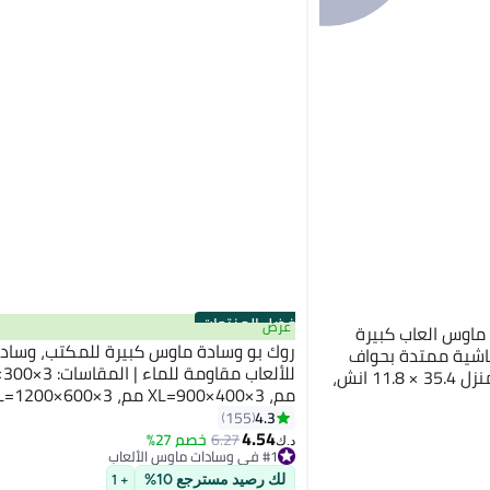
أفضل المنتجات
عرض
اوس العاب كبيرة
روك بو وسادة ماوس كبيرة للمكتب، وساد
س قماشية ممتدة بحواف
للألعاب مقاومة للماء |
مخيطة للاعبين والمكتب والمنزل 35.4 × 11.8 انش،
وسادة مكتب XXL، وسادة مكتب مانعة ل
4.3
155
4.54
وسادة ماوس للألعاب XL، وسادة
6.27
خصم 27%
د.ك‏
#1 في وسادات ماوس الألعاب
المطاط | مناسبة للألعاب، والمكتب، والاست
تم بيع +70 مؤخرًا
المنزلي
#1 في وسادات ماوس الألعاب
لك رصيد مسترجع 10%
+ 1