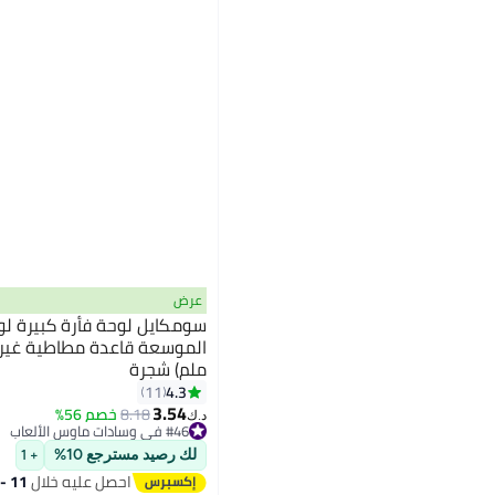
عرض
سومكايل لوحة فأرة كبيرة لوح
ملم) شجرة
4.3
11
3.54
8.18
خصم 56%
د.ك‏
#46 في وسادات ماوس الألعاب
#46 في وسادات ماوس الألعاب
لك رصيد مسترجع 10%
+ 1
احصل عليه خلال
11 - 12 اغسطس