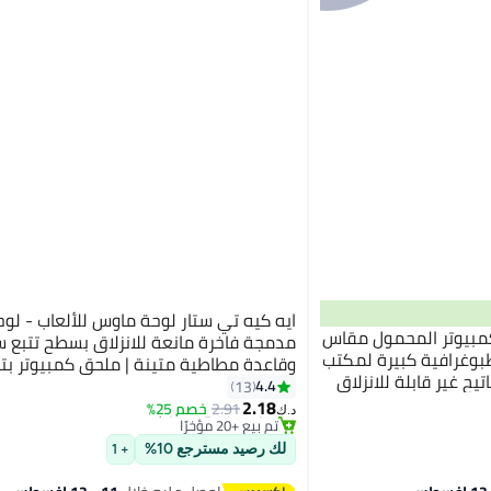
ايه كيه تي ستار لوحة ماوس للألعاب - لو
كمبيوتر المحمول مقاس
مدمجة فاخرة مانعة للانزلاق بسطح تتبع
اوس طبوغرافية كبيرة لمكتب
وقاعدة مطاطية متينة | ملحق كمبيوتر ب
ح غير قابلة للانزلاق
#22 في وسادات ماوس الألعاب
هندسي للألعاب والمكتب واللابتوب والكمب
4.4
13
أقل سعر في 30 يوم
2.18
الشخصي ومحطات العمل (20*24 3 مم)
2.91
خصم 25%
د.ك‏
تم بيع +20 مؤخرًا
#22 في وسادات ماوس الألعاب
لك رصيد مسترجع 10%
+ 1