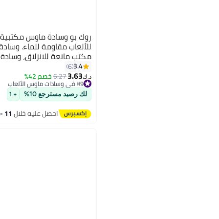
روك بو وسادة ماوس مكتبية 
للألعاب مقاومة للماء. وسادة
مكتب مانعة للانزلاق، وساد
سميكة، مناسبة للألعاب والا
3.4
6
3.63
6.27
خصم 42%
د.ك‏
#9 في وسادات ماوس الألعاب
XXL=1200*600*3 مم)
تم بيع +10 مؤخرًا
#9 في وسادات ماوس الألعاب
لك رصيد مسترجع 10%
+ 1
احصل عليه خلال
11 - 12 اغسطس