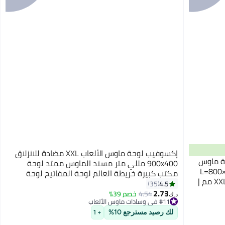
إكسوفيب لوحة ماوس الألعاب XXL مضادة للانزلاق
ة ماوس
900x400 مللي متر مسند الماوس ممتد لوحة
 المقاسات: L=800×300×3
مكتب كبيرة خريطة العالم لوحة المفاتيح لوحة
مم، XL=900×400×3 مم، XXL=1200×600×3 مم |
الماوس نسخة محدثة
4.5
35
لانزلاق،
2.73
4.54
خصم 39%
د.ك‏
#11 في وسادات ماوس الألعاب
 مكتب سميكة من
تم بيع +60 مؤخرًا
خدام
#11 في وسادات ماوس الألعاب
لك رصيد مسترجع 10%
+ 1