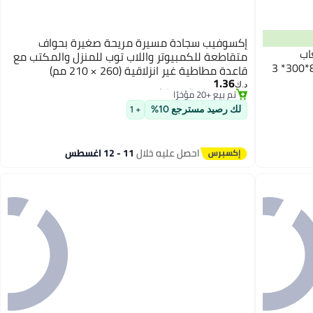
إكسوفيب سجادة مسيرة مريحة صغيرة بحواف
اب
متقاطعة للكمبيوتر واللاب توب للمنزل والمكتب مع
الموسعة قاعدة مطاطية غير منزلقة (800*300* 3
#15 في وسادات ماوس الألعاب
قاعدة مطاطية غير انزلاقية (260 × 210 مم)
أقل سعر في 30 يوم
1.36
د.ك‏
تم بيع +20 مؤخرًا
#15 في وسادات ماوس الألعاب
لك رصيد مسترجع 10%
+ 1
احصل عليه خلال
11 - 12 اغسطس