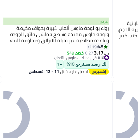
عرض
بانية
روك بو لوحة ماوس ألعاب كبيرة بحواف مخيطة
رة الحجم،
ولوحة ماوس ممتدة وسطح قماشي فائق الجودة
كتب كبير
وقاعدة مطاطية غير قابلة للانزلاق ومقاومة للماء
800 * 300 * 3 مم
4.5
119
3.17
6.27
خصم 49%
د.ك‏
#10 في وسادات ماوس الألعاب
تم بيع +20 مؤخرًا
#10 في وسادات ماوس الألعاب
لك رصيد مسترجع 10%
+ 1
احصل عليه خلال
11 - 12 اغسطس