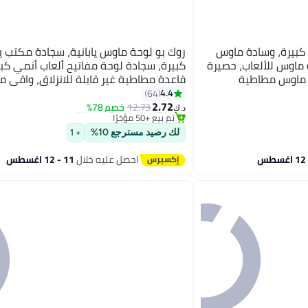
كبيرة، وسادة ماوس
روك بو لوحة ماوس يابانية، سجادة مكتب يا
 ماوس للألعاب، حصيرة
كبيرة، سجادة لوحة مفاتيح ألعاب أنمي كبي
ة ماوس مطاطية
قاعدة مطاطية غير قابلة للانزلاق، واقي م
#7 في وسادات ماوس الألعاب
ستخدام المكتبي
ممتد للمكتب المنزلي، 31.5 بوصة × 11.8 بوصة
4.4
64
باقي 4 وحدات في المخزون
والمنزلي (L=800*300*3 مم، XL=900*400*3 مم،
2.72
12.73
خصم 78%
د.ك‏
تم بيع +50 مؤخرًا
#7 في وسادات ماوس الألعاب
لك رصيد مسترجع 10%
+ 1
احصل عليه خلال
11 - 12 اغسطس