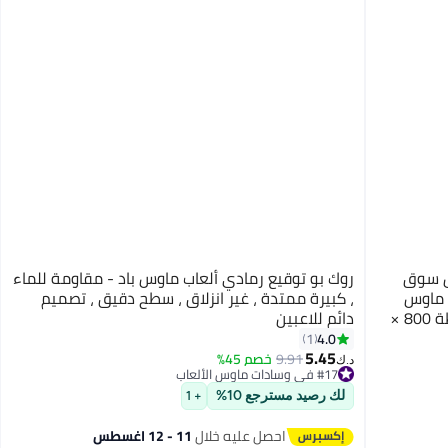
ل سوق
روك بو توقيع رمادي ألعاب ماوس باد - مقاومة للماء
ة ماوس
، كبيرة ممتدة ، غير انزلاق ، سطح دقيق ، تصميم
كمبيوتر كبيرة/سجادة مكتب بحواف مخيطة 800 ×
دائم للاعبين
4.0
1
5.45
9.91
خصم 45%
د.ك‏
#17 في وسادات ماوس الألعاب
تم بيع +10 مؤخرًا
#17 في وسادات ماوس الألعاب
لك رصيد مسترجع 10%
+ 1
احصل عليه خلال
11 - 12 اغسطس