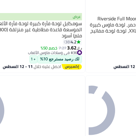
عرض
ك بو حصيرة مكتب يابانية Riverside Full Moon
سومكايل لوحة فأرة كبيرة لوحة فأرة الألع
د والأحمر، لوحة ماوس كبيرة
للألعاب، لوحة ماوس ممتدة XXL، لوحة لوحة مفاتيح
ملم) أسود
اوس كمبيوتر محمول، حصيرة
4.2
38
لمكتب
3.62
7.27
خصم 50%
د.ك‏
#36 في وسادات ماوس الألعاب
#36 في وسادات ماوس الألعاب
لك رصيد مسترجع 10%
+ 1
احصل عليه خلال
11 - 12 اغسطس