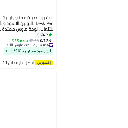
رو
Desk Pad باللونين الأسو
31.5 × 15.7 بوصة، م
4.2
96
3.17
لوحة مفاتيح لديكور مكتب ا
12.73
خصم 75%
د.ك‏
#14 في وسادات ماوس الألعاب
تم بيع +30 مؤخرًا
#14 في وسادات ماوس الألعاب
لك رصيد مسترجع 10%
+ 1
احصل عليه خلال
11 - 12 اغسطس