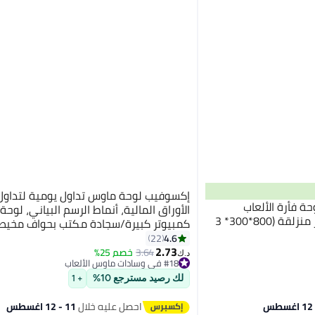
إكسوفيب لوحة ماوس تداول يومية لتداو
ة فأرة الألعاب
الأوراق المالية، أنماط الرسم البياني، لوح
الموسعة قاعدة مطاطية غير منزلقة (800*300* 3
300 مم
4.6
22
2.73
3.64
خصم 25%
د.ك‏
#18 في وسادات ماوس الألعاب
تم بيع +30 مؤخرًا
#18 في وسادات ماوس الألعاب
لك رصيد مسترجع 10%
+ 1
احصل عليه خلال
11 - 12 اغسطس