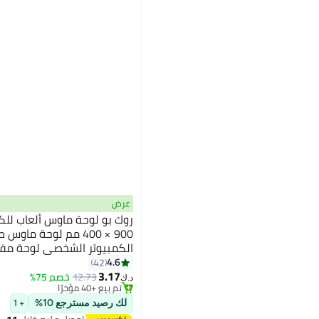
عرض
روك بو لوحة ماوس ألعاب لل
900 × 400 مم لوحة م
الكمبيوتر الشخصي لوحة مفاتي
#8 في وسادات ماوس الألعاب
بسمك 3 مم لوحة ماوس مطاطية سميكة
4.6
42
بتخلّص بسرعة
3.17
12.73
خصم 75%
د.ك‏
تم بيع +40 مؤخرًا
#8 في وسادات ماوس الألعاب
لك رصيد مسترجع 10%
+ 1