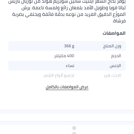
يوفر بخاخ الشعر ايلنيت ساتين سوبريم هولد من لوريال باريس
ثباتا قويا وطويل الأمد بلمعان رائع ولمسة ناعمة. يرش
الموزّع الدقيق الفريد من نوعه بدقّة فائقة ويختفي بضربة
فرشاة.
المواصفات
وزن المنتج
366 g
الحجم
400 ملليلتر
الجنس
نساء
تارجت هير
لجميع أنواع الشعر
عرض المواصفات بالكامل