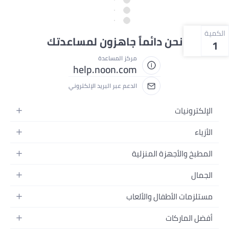
الكمية
نحن دائماً جاهزون لمساعدتك
1
مركز المساعدة
help.noon.com
الدعم عبر البريد الإلكتروني
الإلكترونيات
الجوالات
الأزياء
التابلت
أزياء نسائية
المطبخ والأجهزة المنزلية
اللابتوبات
أزياء رجالية
الحمام
الأجهزة المنزلية
الجمال
أزياء البنات
ديكور البيت
الكاميرات
العطور
أزياء الأولاد
مستلزمات الأطفال والألعاب
المطبخ والسفرة
التلفزيونات
المكياج
الساعات
الحفاضات
أدوات وتحسين المنزل
السماعات
أفضل الماركات
العناية بالشعر
المجوهرات