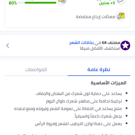
80
%
5
+
سنين
معدّلات إرجاع منخفضة
مصنف
#6
في
بخاخات الشعر
استكشف الأفضل مبيعًا
نظرة عامة
المواصفات
الميزات الأساسية
يساعد على حماية لون شعرك من البهتان والجفاف
تركيبة تحافظ على مظهر شعرك طوال اليوم
منتج يساعد في الحفاظ على نعومة الشعر وليونته ومنع تجعده
يجعل شعرك ناعماً وانسيابياً
يعمل على حفظ توازن الترطيب للشعر وفروة الرأس