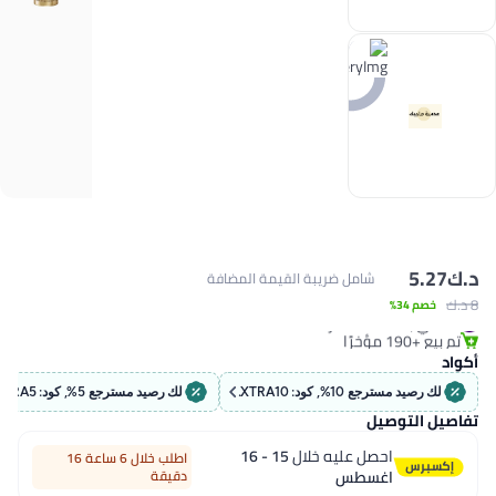
د.ك‏
5.27
شامل ضريبة القيمة المضافة
8 د.ك‏
خصم 34%
#6 في بخاخات الشعر
تم بيع +190 مؤخرًا
#6 في بخاخات الشعر
أكواد
لك رصيد مسترجع 10%, كود: EXTRA10
لك رصيد مسترجع 5%, كود: EXTRA5
تفاصيل التوصيل
احصل عليه خلال
15 - 16
اطلب خلال 6 ساعة 16
اغسطس
دقيقة