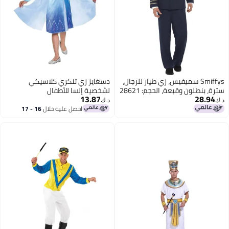
Smiffys سميفيس، زي طيار للرجال،
دسغايز زي تنكري كلاسيكي
سترة، بنطلون وقبعة، الحجم: 28621
لشخصية إلسا للأطفال
13.87
28.94
كبير
د.ك‏
د.ك‏
احصل عليه خلال
16 - 17
اغسطس