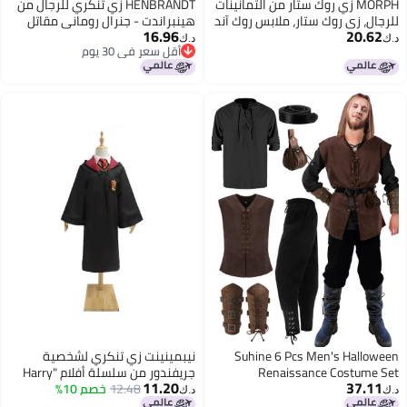
MORPH زي روك ستار من الثمانينات
HENBRANDT زي تنكري للرجال من
للرجال، زي روك ستار، ملابس روك آند
هينبراندت - جنرال روماني مقاتل
16.96
20.62
رول، مظهر روكري ريترو، زي روك
سبارتي - زي احتفالي U36403
د.ك‏
د.ك‏
أقل سعر في 30 يوم
ستار من الثمانينات للرجال، كبير
أقل سعر في 30 يوم
Suhine 6 Pcs Men's Halloween
نيبمينينت زي تنكري لشخصية
Renaissance Costume Set
جريفندور من سلسلة أفلام "Harry
11.20
37.11
Medieval Vest Shirt Ankle Banded
Potter"
12.48
خصم 10%
د.ك‏
د.ك‏
Pants Viking Belt Armband Pouch,