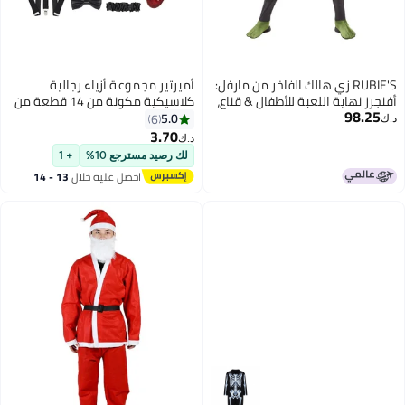
RUBIE'S زي هالك الفاخر من مارفل:
أميرتير مجموعة أزياء رجالية
أفنجرز نهاية اللعبة للأطفال & قناع،
كلاسيكية مكونة من 14 قطعة من
98.25
كبير
عشرينيات القرن العشرين
5.0
6
د.ك‏
3.70
د.ك‏
لك رصيد مسترجع 10%
+ 1
احصل عليه خلال
13 - 14
اغسطس