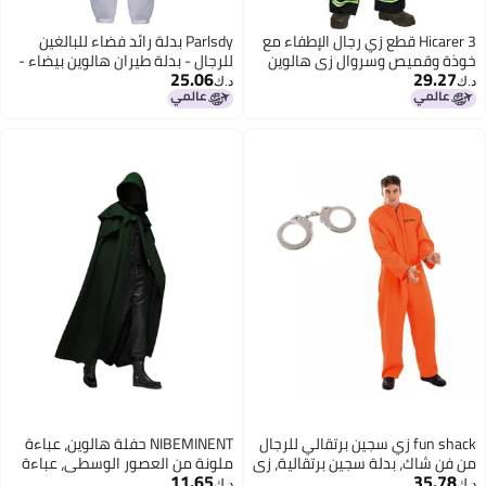
Hicarer 3 قطع زي رجال الإطفاء مع
Parlsdy بدلة رائد فضاء للبالغين
خوذة وقميص وسروال زي هالوين
للرجال - بدلة طيران هالوين بيضاء -
25.06
29.27
للحفلات (كبير)
S
د.ك‏
د.ك‏
fun shack زي سجين برتقالي للرجال
NIBEMINENT حفلة هالوين، عباءة
من فن شاك، بدلة سجين برتقالية، زي
ملونة من العصور الوسطى، عباءة
11.65
35.78
سجن للرجال، زي سجين برتقالي، زي
طويلة للرجال على الطراز القوطي
د.ك‏
د.ك‏