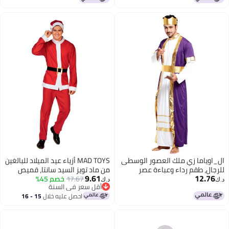
Elegant Color, L
ال_اوياما زي ملك العصور الوسطى
MAD TOYS أزياء عيد الميلاد للبالغين
للرجال، طقم رداء وعباءة عصر
من ماد تويز السيد سانتا، قميص
9.61
12.76
النهضة الملكي للبالغين للعب
17.67
خصم 45%
أحمر، بنطال وقبعة، لحفلة ذات طابع
د.ك‏
د.ك‏
أقل سعر في السنة
الأدوار الحية والتنكر في الهالوين
عطلة، تمثيل أدوار، كوسبلاي
أقل سعر في السنة
احصل عليه خلال
15 - 16
اغسطس