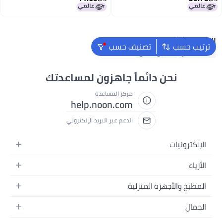
سجين مقاس كبير جداً
البحث الشائع
ترتيب حسب
تصنيف حسب
حقائب ظهر
ملابس اطفال
نحن دائماً جاهزون لمساعدتك
مركز المساعدة
help.noon.com
الدعم عبر البريد الإلكتروني
الإلكترونيات
الجوالات
الأزياء
التابلت
أزياء نسائية
المطبخ والأجهزة المنزلية
اللابتوبات
أزياء رجالية
الحمام
الأجهزة المنزلية
الجمال
أزياء البنات
ديكور البيت
الكاميرات