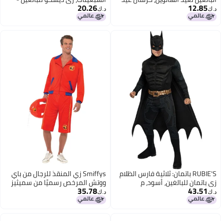
20.26
12.85
الفصح
كبير
د.ك‏
د.ك‏
RUBIE'S باتمان: ثلاثية فارس الظلام
Smiffys زي المنقذ للرجال من باي
زي باتمان للبالغين، أسود، م
ووتش المرخص رسميًا من سميثيز
35.78
43.51
د.ك‏
د.ك‏