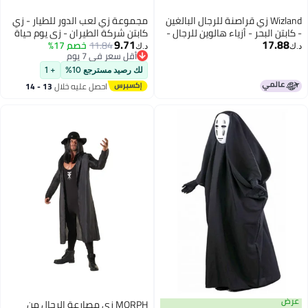
Wizland زي قراصنة للرجال البالغين
مجموعة زي لعب الدور للطيار - زي
- كابتن البحر - أزياء هالوين للرجال -
كابتن شركة الطيران - زي يوم حياة
9.71
17.88
زي قراصنة لحفلة تنكرية M
11.84
خصم 17%
الكبار / المراهقين (170 سم) -
د.ك‏
د.ك‏
أقل سعر في 7 يوم
(مجموعة تتضمن: قميص قصير
أقل سعر في 7 يوم
الأكمام + بنطلون + حزام جلدي +
لك رصيد مسترجع 10%
+ 1
نظارات شمسية الطيار + قبعة
احصل عليه خلال
13 - 14
الكابتن + ربطة + epaulettes قابلة
اغسطس
للتعديل + شارة)
عرض
MORPH زي مصارعة الرجال من