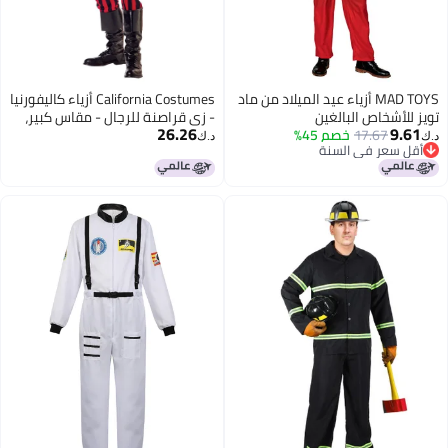
MAD TOYS أزياء عيد الميلاد من ماد
California Costumes أزياء كاليفورنيا
تويز للأشخاص البالغين
- زي قراصنة للرجال - مقاس كبير،
26.26
9.61
17.67
خصم 45%
أسود/أحمر/أبيض، XL (44-46)
د.ك‏
د.ك‏
أقل سعر في السنة
أقل سعر في السنة