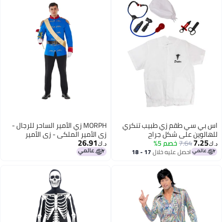
اس بي سي طقم زي طبيب تنكري
MORPH زي الأمير الساحر للرجال -
للهالوين على شكل جراح
زي الأمير الملكي - زي الأمير
26.91
7.25
7.64
خصم 5%
للبالغين
د.ك‏
د.ك‏
احصل عليه خلال
17 - 18
اغسطس