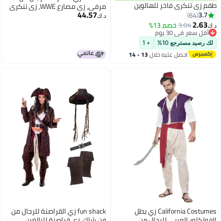
طقم زي تنكري فاخر للهالوين
مرفي، زي مصارع WWE، زي تنكري
44.57
3.7
64
مميز
د.ك‏
2.63
3.04
خصم 13%
د.ك‏
أقل سعر في 30 يوم
أقل سعر في 30 يوم
لك رصيد مسترجع 10%
+ 1
احصل عليه خلال
13 - 14
اغسطس
California Costumes زي بطل
fun shack زي القراصنة للرجال من
الفولكلور العربي للرجال من
فن شاك، زي قراصنة للبالغين،