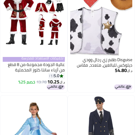
تخفيضات الاستعداد للمدرسة
Disguise طقم زي رجال وودي
عالية الجودة مجموعة من 8 قطع
ديلوكس للبالغين، متعدد، مقاس
54.80
من أزياء سانتا كلوز المخملية
واحد
د.ك‏
الفاخرة للبالغين، بدلة سانتا كلوز
5.0
1
الفاخرة للرجال في عطلة عيد
10.25
13.78
خصم 25%
د.ك‏
الميلاد، بدلة سانتا كلوز للرجال في
عطلة عيد الميلاد