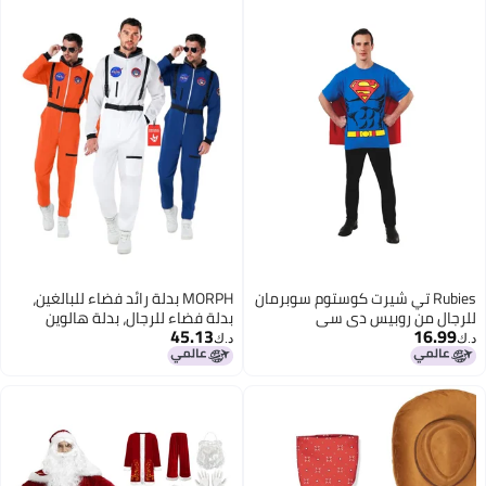
Rubies تي شيرت كوستوم سوبرمان
MORPH بدلة رائد فضاء للبالغين،
للرجال من روبيس دي سي
بدلة فضاء للرجال، بدلة هالوين
45.13
16.99
كوميكس مع كيب، أزرق، كبير
للرجال، أزياء ناسا للبالغين، زرقاء، XL
د.ك‏
د.ك‏