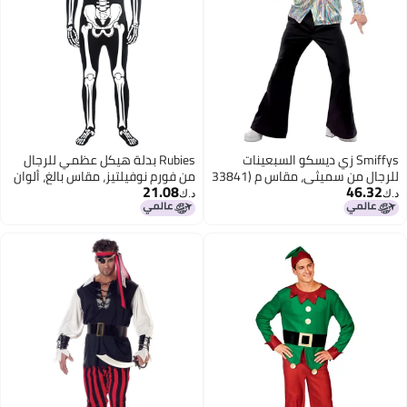
Smiffys زي ديسكو السبعينات
Rubies بدلة هيكل عظمي للرجال
للرجال من سميثي، مقاس م (33841
من فورم نوفيلتيز، مقاس بالغ، ألوان
21.08
46.32
MD)
أسود/أبيض، مقاس قياسي أمريكي
د.ك‏
د.ك‏