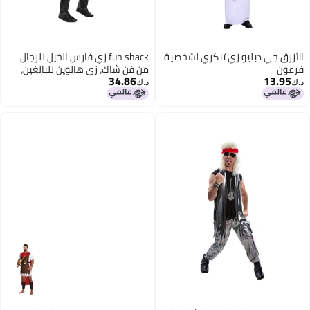
الأزرق جي دبليو زي تنكري لشخصية
fun shack زي فارس الخيل للرجال
فرعون
من فن شاك، زي هالوين للبالغين،
34.86
13.95
ملابس ذات طابع الفروسية، ملابس
د.ك‏
د.ك‏
يوم السباق، متوسط