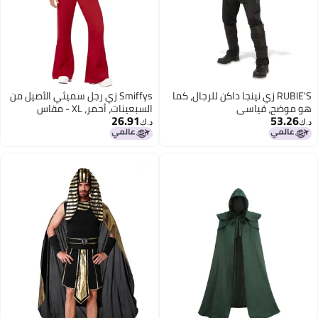
RUBIE'S زي نينجا داكن للرجال، كما
Smiffys زي رجل سميثي الأصيل من
هو موضح، قياسي
السبعينات، أحمر، XL - مقاس
26.91
53.26
46"-48" أمريكي
د.ك‏
د.ك‏