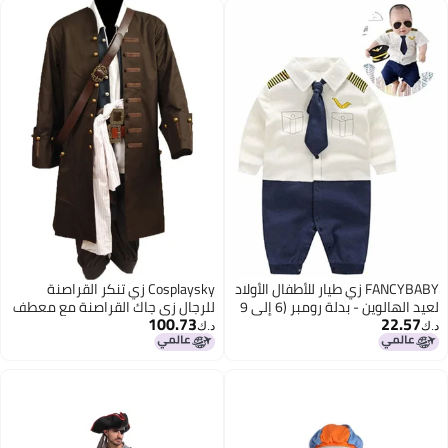
FANCYBABY زي طيار للأطفال الأولاد
Cosplaysky زي تنكر القراصنة
لعيد الهالوين - بدلة رومبر (6 إلى 9
للرجال زي جاك القراصنة مع معطف
100.73
22.57
أشهر، بأكمام طويلة)
وحزام وإكسسوارات تنكرية للهالوين،
د.ك‏
د.ك‏
مجموعة كاملة، L