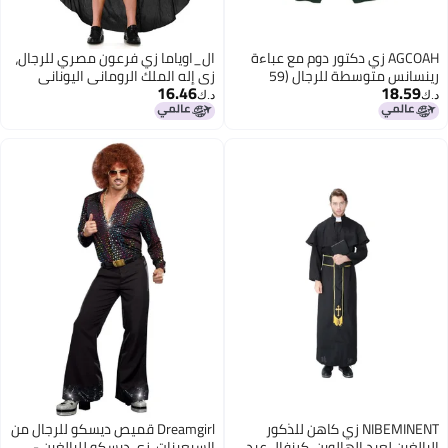
AGCOAH زي دكتور دوم مع عباءة
ال_اوياما زي فرعون مصري للرجال،
رينسانس متوسطة للرجال (59
زي إله الملك الروماني اليوناني
16.46
18.59
بوصة) مع غطاء رأس
لحفلات الهالوين والعروض
د.ك‏
د.ك‏
المسرحية مع مجموعة الملحقات
NIBEMINENT زي كاهن للذكور
Dreamgirl قميص ديسكو للرجال من
البالغين لعيد الهالوين، كرنفال عيد
السبعينات، زي ديسكو للبالغين -