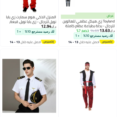
عرض
المنزل الذكي هوم سمارت زي بابا
Toyland زي هيكل عظمي للهالوين
نويل للرجال - زي بابا نويل، قبعة،
12.94
للرجال - بدلة بطباعة عظام كاملة
حزام، شارب ولحية، مظهر بابا نويل
د.ك‏
13.63
الجسم
14.69
خصم 7%
كامل لحفلات عيد الميلاد والتنكر.
د.ك‏
لك رصيد مسترجع 10%
+ 1
لك رصيد مسترجع 10%
+ 1
احصل عليه خلال
13 - 14
احصل عليه خلال
13 - 14
اغسطس
اغسطس