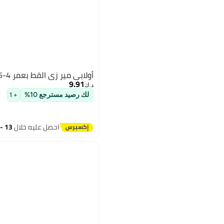
أولابي مير زي القط بعمر 4-5 سنوات
9.91
د.ك‏
لك رصيد مسترجع 10%
+ 1
احصل عليه خلال
13 - 14 اغسطس