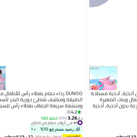
 أحذية، أحذية مسطحة
DUNISO رداء حمام بغطاء رأس للأطفال م
فال وبنات الصغيرة
الدقيقة ومناشف شاطئ حورية البحر للسف
عة بدون أحذية، أحذية
ومنشفة سريعة الجفاف بغطاء رأس للسبا
ر انزلاقية بدون أحذية
ومناشف شاطئ مقاومة للرمال للأطفال 
4.2
8
سبح الماء والمنتور،
3.26
حمام سباحة رائعة وإكسسوارات شاطئ و
9.01
خصم 63%
د.ك‏
#6 في أرواب حمام من الكتان
داء
فائقة الامتصاص
#6 في أرواب حمام من الكتان
لك رصيد مسترجع 10%
+ 1
احصل عليه خلال
12 - 13 اغسطس