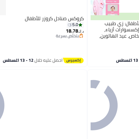
كروكس صنادل كروزر للأطفال
لأطفال: زي طبيب
5.0
3
كسسوارات أزياء،
18.78
د.ك‏
خاص، عيد الهالوين،
بتخلّص بسرعة
بتخلّص بسرعة
احصل عليه خلال
12 - 13 اغسطس