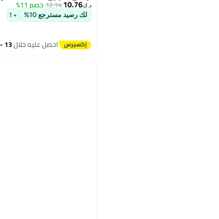
10.76
12.14
خصم 11%
د.ك‏
لك رصيد مسترجع 10%
+ 1
احصل عليه خلال
13 - 14 اغسطس