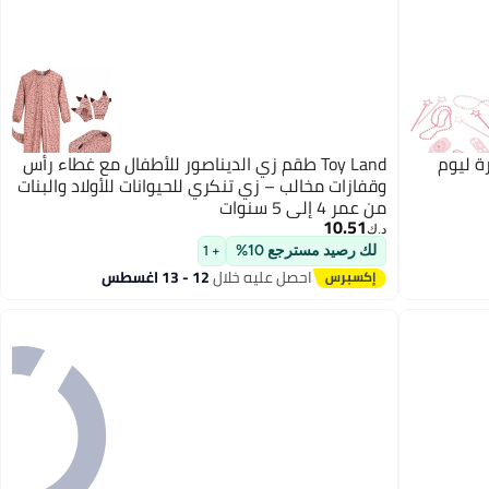
رة ليوم
Toy Land طقم زي الديناصور للأطفال مع غطاء رأس
وقفازات مخالب – زي تنكري للحيوانات للأولاد والبنات
من عمر 4 إلى 5 سنوات
10.51
د.ك‏
لك رصيد مسترجع 10%
+ 1
احصل عليه خلال
12 - 13 اغسطس