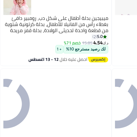
ميبيجين بدلة أطفال على شكل دب، رومبير دافئ
بغطاء رأس من الفانيلا للأطفال، بدلة كرتونية شتوية
من قطعة واحدة لحديثي الولادة، بدلة قفز مريحة
للأطفال الصغار، أساسيات للأطفال، مثالية للارتداء
5.0
2
4.54
اليومي أو المناسبات الخاصة، دعائم تصوير رائعة
15.85
خصم 71%
د.ك‏
ومبتكرة للرضع
لك رصيد مسترجع 10%
+ 1
احصل عليه خلال
12 - 13 اغسطس