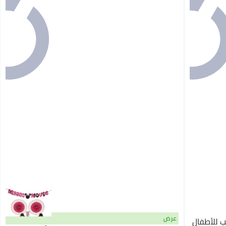
عرض
 للأطفال