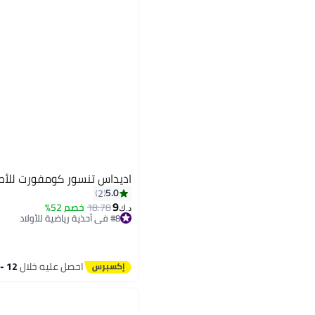
اديداس تنسور كومفورت للأط
5.0
2
9
18.78
خصم 52%
د.ك‏
#8 في أحذية رياضية للأولاد
أقل سعر في 30 يوم
#8 في أحذية رياضية للأولاد
احصل عليه خلال
12 - 13 اغسطس