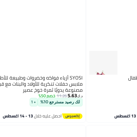
فال
SYOSI أزياء فواكه وخضروات وطبيعة للأط
ملابس حفلات تنكرية للأولاد والبنات مع ق
مصنوعة يدويًا ثمرة خوخ عصير
5.63
11.26
خصم 50%
د.ك‏
لك رصيد مسترجع 10%
+ 1
احصل عليه خلال
13 - 14 اغسطس