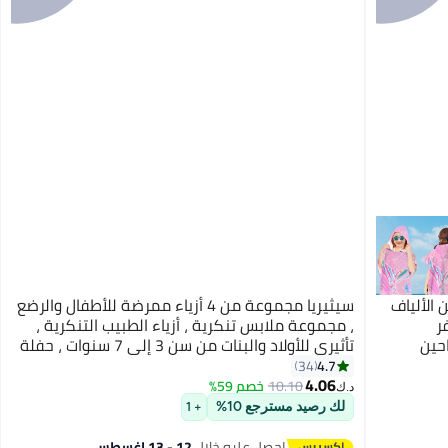
ن الألياف
سيثيريا مجموعة من 4 أزياء ممرضة للأطفال والرضع
ر
، مجموعة ملابس تنكرية ، أزياء الطبيب التنكرية ،
حين
تأثيري للأولاد والبنات من سن 3 إلى 7 سنوات ، حفلة
ومناشف
عيد ميلاد باللون الوردي
4.7
34
منشفة
4.06
10.10
خصم 59%
د.ك‏
لك رصيد مسترجع 10%
+ 1
احصل عليه خلال
12 - 13 اغسطس