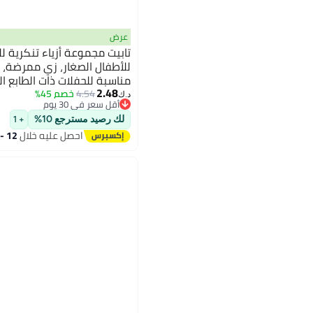
عرض
تابيت مجموعة أزياء تنكرية ل
للأطفال الصغار، زي ممرضة، إ
مناسبة للحفلات ذات الطابع ال
2.48
التنكر
4.54
خصم 45%
د.ك‏
أقل سعر في 30 يوم
أقل سعر في 30 يوم
لك رصيد مسترجع 10%
+ 1
احصل عليه خلال
12 - 13 اغسطس