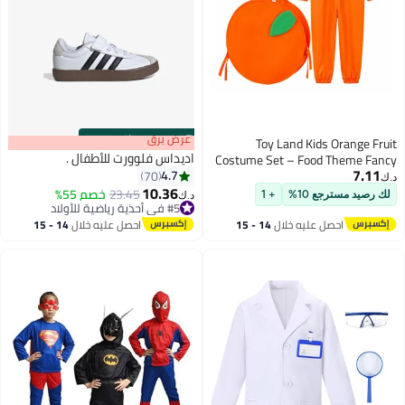
s
00
:
m
عرض برق
00
·
باقي 100%
Toy Land Kids Orange Fruit
اديداس فلوورت للأطفال .
Costume Set – Food Theme Fancy
7.11
4.7
70
Dress Outfit for Boys & Girls of
د.ك‏
10.36
age 8 to 9 years
23.45
خصم 55%
لك رصيد مسترجع 10%
+ 1
د.ك‏
2
#5 في أحذية رياضية للأولاد
#5 في أحذية رياضية للأولاد
احصل عليه خلال
14 - 15
احصل عليه خلال
14 - 15
اغسطس
اغسطس