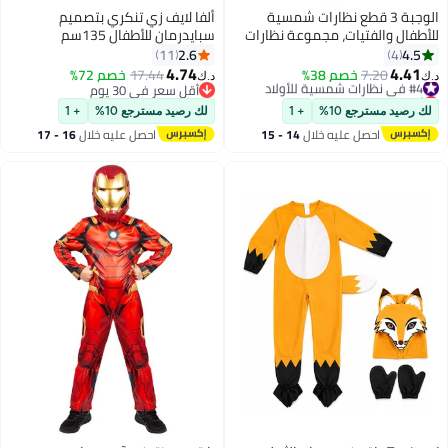
الوجبة 3 قطع نظارات شمسية
ألفا لايف زي تنكري بتصميم
للأطفال والفتيات، مجموعة نظارات
سبايدرمان للأطفال 135سم
شمسية على شكل عين القطة
2.6
4.5
11
4
للأطفال، نظارات على شكل قلب
4.74
4.41
#4 في نظارات شمسية للأولاد
7.20
خصم 38%
17.44
خصم 72%
د.ك‏
د.ك‏
عصرية لطيفة للأعمار من 2 إلى 12
أقل سعر في 30 يوم
أقل سعر في 30 يوم
#4 في نظارات شمسية للأولاد
عامًا، هدايا حفلات لطيفة للأطفال
أقل سعر في 30 يوم
لك رصيد مسترجع 10%
+ 1
لك رصيد مسترجع 10%
+ 1
الأولاد والبنات من سن 3 إلى 10
احصل عليه خلال
14 - 15
احصل عليه خلال
16 - 17
سنوات، لوازم حفلات أعياد الميلاد
اغسطس
اغسطس
على الشاطئ وحمام السباحة