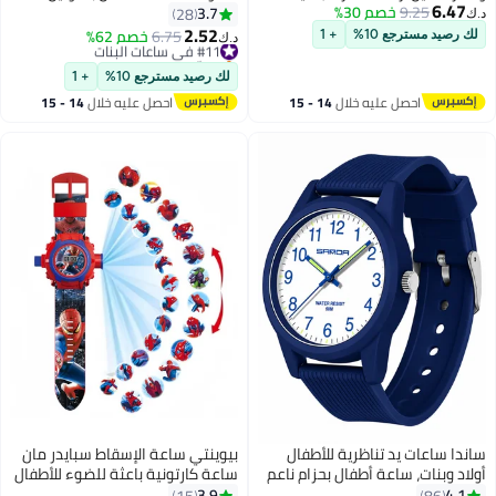
6.47
9.25
خصم 30%
الأدوار للأولاد والبنات، حفلات ذات
الأسود والأحمر
3.7
28
د.ك‏
طابع خاص، M(8Y-12Y)
2.52
#11 في ساعات البنات
6.75
خصم 62%
لك رصيد مسترجع 10%
+ 1
د.ك‏
بتخلّص بسرعة
#11 في ساعات البنات
لك رصيد مسترجع 10%
+ 1
احصل عليه خلال
14 - 15
احصل عليه خلال
14 - 15
اغسطس
اغسطس
ساندا ساعات يد تناظرية للأطفال
بيوينتي ساعة الإسقاط سبايدر مان
أولاد وبنات، ساعة أطفال بحزام ناعم
ساعة كارتونية باعثة للضوء للأطفال
لتعلم الوقت ومقاومة للماء حتى
مارفل سبايدر- ساعة لعبة إلكترونية
3.9
4.1
15
86