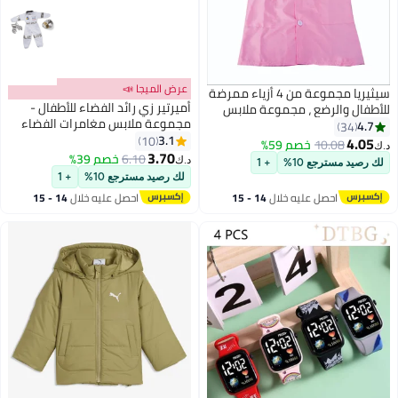
عرض الميجا 📣
سيثيريا مجموعة من 4 أزياء ممرضة
أميرتير زي رائد الفضاء للأطفال -
للأطفال والرضع ، مجموعة ملابس
مجموعة ملابس مغامرات الفضاء
تنكرية ، أزياء الطبيب التنكرية ،
4.7
34
للأولاد والبنات، مثالية للعب الأدوار
3.1
تأثيري للأولاد والبنات من سن 3 إلى 7
10
4.05
10.08
خصم 59%
د.ك‏
3.70
سنوات ، حفلة عيد ميلاد باللون
6.10
خصم 39%
د.ك‏
لك رصيد مسترجع 10%
+ 1
الوردي
لك رصيد مسترجع 10%
+ 1
احصل عليه خلال
14 - 15
احصل عليه خلال
14 - 15
اغسطس
اغسطس