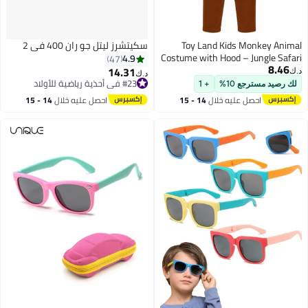
Toy Land Kids Monkey Animal
سكيتشرز ليتل جو ران 400 في 2
Costume with Hood – Jungle Safari
4.9
47
8.46
Fancy Dress Outfit for Boys & Girls
14.31
د.ك‏
د.ك‏
of age 6 to 7 years
#23 في أحذية رياضية للأولاد
لك رصيد مسترجع 10%
+ 1
2
#23 في أحذية رياضية للأولاد
احصل عليه خلال
14 - 15
احصل عليه خلال
14 - 15
اغسطس
اغسطس