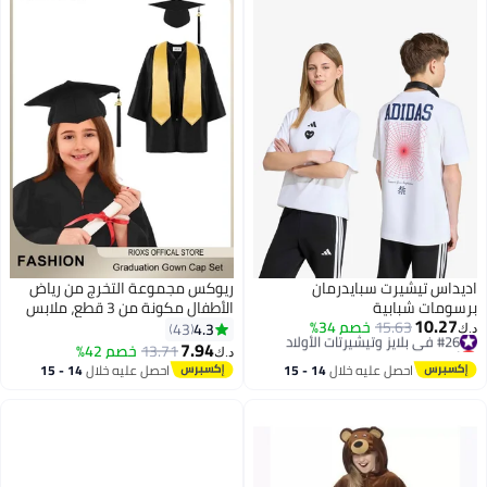
حذاء "الدракون الأزرق" القابل
للارتداء من قمصان الشاطئ
اديداس تيشيرت سبايدرمان
ريوكس مجموعة التخرج من رياض
برسومات شبابية
الأطفال مكونة من 3 قطع، ملابس
10.27
#26 في بلايز وتيشيرتات الأولاد
15.63
خصم 34%
تخرج لطلاب المرحلة الابتدائية
4.3
43
د.ك‏
أقل سعر في 7 يوم
والمتوسطة، ثوب التخرج وقبعة
7.94
13.71
خصم 42%
د.ك‏
#26 في بلايز وتيشيرتات الأولاد
التخرج وشرابة وشاح، بدلات تخرج
احصل عليه خلال
14 - 15
احصل عليه خلال
14 - 15
للحضانة بمقاسات الأطفال
اغسطس
اغسطس