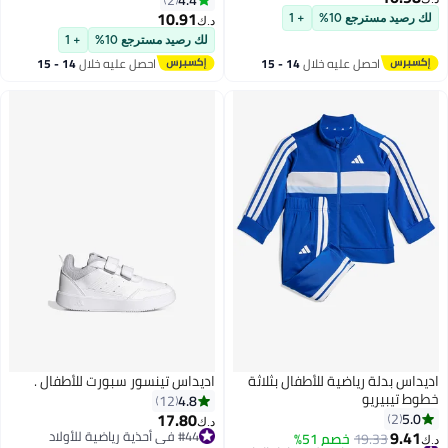
2
سنوات
الكونغ فو للهالوين
10.91
لك رصيد مسترجع 10%
+ 1
د.ك‏
لك رصيد مسترجع 10%
+ 1
احصل عليه خلال
14 - 15
احصل عليه خلال
14 - 15
اغسطس
اغسطس
اديداس بدلة رياضية للأطفال بثلاثة
اديداس تينسور سبورت للأطفال .
خطوط تيبيريو
4.8
12
17.80
5.0
2
د.ك‏
9.41
#44 في أحذية رياضية للأولاد
19.33
خصم 51%
#6 في مجموعات ملابس اطفال اولاد
د.ك‏
5