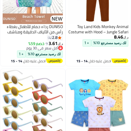
Toy Land Kids Monkey Animal
DUNISO رداء حمام للأطفال بغطاء
Costume with Hood – Jungle Safari
رأس من الألياف الدقيقة ومناشف
8.46
Fancy Dress Outfit for Boys & Girls
شاطئ حورية البحر للسفر ومنشفة
2.8
4
د.ك‏
of age 4 to 5 years
سريعة الجفاف للسباحين ومناشف
3.61
9
خصم 59%
لك رصيد مسترجع 10%
+ 1
د.ك‏
2
شاطئ مقاومة للرمال للأطفال
أقل سعر في 30 يوم
أقل سعر في 30 يوم
ومناشف حمام سباحة رائعة
لك رصيد مسترجع 10%
+ 1
وإكسسوارات شاطئ ومنشفة فائقة
احصل عليه خلال
14 - 15
احصل عليه خلال
14 - 15
الامتصاص
اغسطس
اغسطس