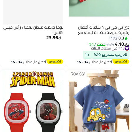
دي تي جي بي 4 ساعات أطفال
بوما جاكيت مبطن بغطاء رأس ميني
رقمية مربعة مضادة للماء مع
كاتس
23.96
أنماط كرتونية مطبوعة عليها
3.8
172
د.ك‏
4.10
#43 في ساعات البنات
7.74
خصم 47%
د.ك‏
أقل سعر في 30 يوم
#43 في ساعات البنات
لك رصيد مسترجع 10%
+ 1
احصل عليه خلال
14 - 15
احصل عليه خلال
14 - 15
اغسطس
اغسطس