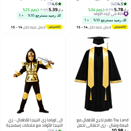
الأبعاد، بذلة سباندكس بتصميم
4.6
4.5
7
40
مطبوع، أزياء سبايدرمان التنكرية
5.39
5.78
#24 في أزياء الأولاد
8.79
خصم 34%
7.20
خصم 25%
د.ك‏
د.ك‏
للأطفال مقاس L/130 (مناسبة
أقل سعر في السنة
لك رصيد مسترجع 10%
+ 1
#24 في أزياء الأولاد
للأطفال من 120 سم إلى 130 سم)
لك رصيد مسترجع 10%
+ 1
احصل عليه خلال
14 - 15
احصل عليه خلال
14 - 15
اغسطس
اغسطس
Toy Land طقم تخرج للأطفال مع
ال_اوياما زي النينجا للأطفال - زي
قبعة وشال - زي احتفالي لحفل
النينجا للأولاد مع ملحقات إسفنجية
10.98
التخرج للأطفال من عمر 4 إلى 5
بلاستيكية لألعاب الأطفال أفكار زي
4.4
د.ك‏