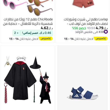
Luvlap طقم تي شيرت وشورتات
ChicAbode طقم 12 زوجًا من نظارات
نصف كم للأولاد من لوف لاب -
شمسية دائرية للأطفال – حماية من
4.62
4.79
متعدد الألوان 2 (6-12 شهر)
10.93
خصم 56%
الأشعة فوق البنفسجية بتصميم
د.ك‏
د.ك‏
#38 في ملابس الأولاد
قديم لطيف للأولاد والبنات من 3-10
0.46 د.ك. خصم إضافي!
+ 2
#38 في ملابس الأولاد
سنوات للحفلات والخارجية
احصل عليه خلال
14 - 15
احصل عليه خلال
14 - 15
اغسطس
اغسطس