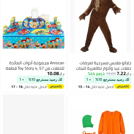
جاياتو ملابس مسرحية لعرضات
Amscan مجموعة أدوات المائدة
حفلات عيد وأدوار تظاهرية للبنات
للحفلات من Toy Story 4، 57 قطعة
10.08
7.22
13.05
خصم 44%
والبنين بتصميم الدب الأبيض والدب
لـ 8 ضيوف، تتضمن مناديل وأطباق
د.ك‏
د.ك‏
البني XL
وأكواب وأدوات مائدة وغطاء طاولة
لك رصيد مسترجع 10%
+ 1
لك رصيد مسترجع 10%
+ 1
احصل عليه خلال
14 - 15
احصل عليه خلال
16 - 17
اغسطس
اغسطس