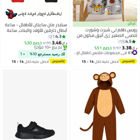
عرض
سبايدر مان ساعتان للأطفال - ساعة
رويس طقم تي شيرت وشورت
أبطال خارقين للأولاد والبنات، ساعة
للصبي الصغير، زي أنيق مكون من
يد تعليمية بحزام قابل للتعديل،
4.3
21
قطعتين للأولاد الصغار، زي صيفي
4.5
15
هدية رائعة وغير مكلفة للأطفال
3.46
4.95
خصم 30%
د.ك‏
11
من القطن مع بلوزة بنقشة كرتونية
3.38
الصغار، أولادًا وبناتًا
6.97
خصم 51%
#4 في ساعات الأولاد
د.ك‏
وشورت بخصر مطاطي، مثالي
#3 في مجموعات ملابس اطفال اولاد
بتخلّص بسرعة
لك رصيد مسترجع 10%
+ 1
للارتداء اليومي أو المناسبات
#3 في مجموعات ملابس اطفال اولاد
تم بيع +10 مؤخرًا
احصل عليه خلال
14 - 15
احصل عليه خلال
14 - 15
#4 في ساعات الأولاد
المختلفة
اغسطس
اغسطس