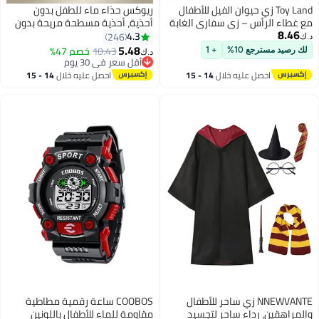
Toy Land زي حيوان الفيل للأطفال
ريوكس حذاء ماء للطفل بدون
مع غطاء الرأس – زي سفاري الغابة
أحذية، أحذية مسطحة مريحة بدون
8.46
الفاخر للأولاد والبنات من عمر 4 إلى
أحذية لصغار الأطفال وبنات الصغيرة
4.3
246
د.ك‏
5 سنوات
والصبيان، أحذية ماء تجف بسرعة
5.48
10.43
خصم 47%
لك رصيد مسترجع 10%
+ 1
د.ك‏
13
بدون أحذية، أحذية شاطئ صيفية،
أقل سعر في 30 يوم
أقل سعر في 30 يوم
أحذية رياضية غير انزلاقية بدون
احصل عليه خلال
14 - 15
احصل عليه خلال
14 - 15
أحذية لطفولة/كبار الأطفال، حذاء
اغسطس
اغسطس
لمسبح الماء والحدائق المائية،
أحذية زوّة خضراء قابلة للارتداء
NNEWVANTE زي ساحر للأطفال
COOBOS ساعة رقمية مطاطية
والمراهقين، رداء ساحر لتجسيد
مقاومة للماء للأطفال باللونين