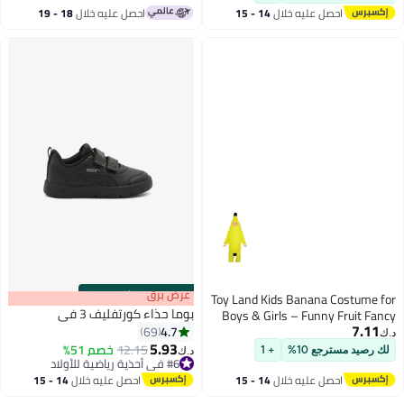
احصل عليه خلال
14 - 15
احصل عليه خلال
18 - 19
اغسطس
اغسطس
s
00
:
m
عرض برق
00
·
باقي 100%
Toy Land Kids Banana Costume for
بوما حذاء كورتفليف 3 في
Boys & Girls – Funny Fruit Fancy
7.11
4.7
69
Dress Outfit for kids of age 6 to 7
د.ك‏
5.93
years
12.15
خصم 51%
لك رصيد مسترجع 10%
+ 1
د.ك‏
5
#6 في أحذية رياضية للأولاد
#6 في أحذية رياضية للأولاد
احصل عليه خلال
14 - 15
احصل عليه خلال
14 - 15
اغسطس
اغسطس