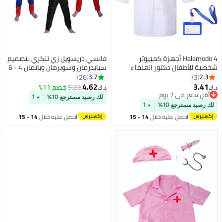
Halamodo 4 أجهزة كمبيوتر
فانسي دريسويل زي تنكري بتصميم
شخصية للأطفال دكتور العلماء
سبايدرمان وسوبرمان وباتمان 4 - 6
مختبر زي مجموعة - معطف أبيض
Years
3.7
2.3
26
3
مع ملحقات لعب الدور، معطف
4.62
3.41
5.22
خصم 11%
د.ك‏
د.ك‏
مختبر للأولاد والبنات مثالية لحفلات
أقل سعر في 7 يوم
لك رصيد مسترجع 10%
+ 1
أقل سعر في 7 يوم
عيد ميلاد موضوع العلوم، تظاهر
لك رصيد مسترجع 10%
+ 1
اللعب، المسرحيات المدرسية
احصل عليه خلال
14 - 15
احصل عليه خلال
14 - 15
واللباس - هدية زي دائم 110 سم
اغسطس
اغسطس