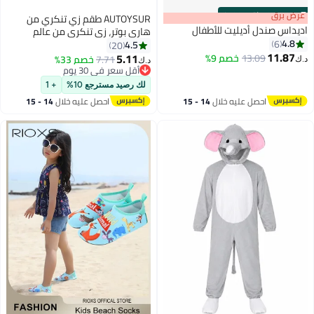
s
00
:
m
عرض برق
00
·
باقي 100%
AUTOYSUR طقم زي تنكري من
اديداس صندل أديليت للأطفال
هاري بوتر، زي تنكري من عالم
4.8
6
هوجوورتس السحري للأطفال
4.5
20
11.87
والكبار، يتضمن إكسسوار التنكر
5.11
13.09
خصم 9%
7.71
خصم 33%
د.ك‏
د.ك‏
2
ربطة عنق مخططة، إطار نظارات،
أقل سعر في 30 يوم
أقل سعر في 30 يوم
قبعة ساحر، عصا سحرية، قلادة
لك رصيد مسترجع 10%
+ 1
احصل عليه خلال
14 - 15
احصل عليه خلال
14 - 15
اغسطس
اغسطس