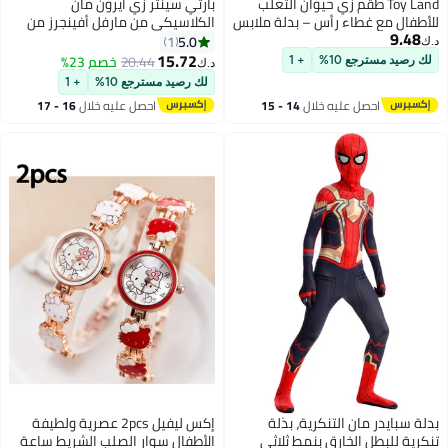
Toy Land طقم زي حيوان الثعلب
بارتي سينتر زي آيرون مان
للأطفال مع غطاء رأس – بدلة ملابس
الكلاسيكي من مارفل أفينجرز من
9.48
فاخرة للأولاد والبنات من عمر 10 إلى
بارتي سنتر
5.0
1
د.ك‏
11 سنة
15.72
20.44
خصم 23%
لك رصيد مسترجع 10%
+ 1
د.ك‏
لك رصيد مسترجع 10%
+ 1
احصل عليه خلال
14 - 15
احصل عليه خلال
16 - 17
اغسطس
اغسطس
بدلة سبايدر مان التنكرية، بذلة
إكس ليفيل 2pcs عصرية ولطيفة
تنكرية للبطل الخارق بنمط ثلاثي
الأطفال سوار الصلب الشريط ساعة