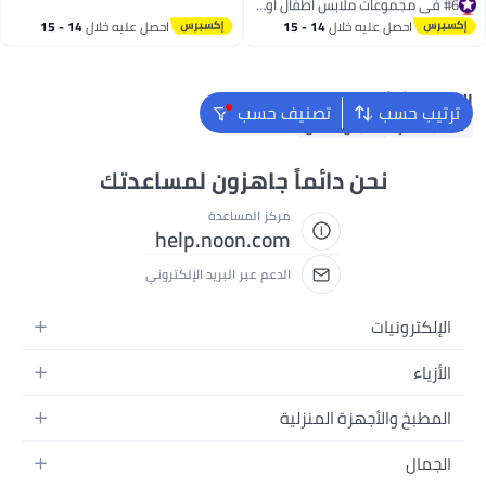
#44 في أحذية رياضية للأولاد
أقل سعر في 30 يوم
#6 في مجموعات ملابس اطفال اولاد
احصل عليه خلال
14 - 15
احصل عليه خلال
14 - 15
اغسطس
اغسطس
البحث الشائع
ترتيب حسب
تصنيف حسب
حقائب ظهر
ملابس اطفال
نحن دائماً جاهزون لمساعدتك
مركز المساعدة
help.noon.com
الدعم عبر البريد الإلكتروني
الإلكترونيات
الجوالات
الأزياء
التابلت
أزياء نسائية
المطبخ والأجهزة المنزلية
اللابتوبات
أزياء رجالية
الحمام
الأجهزة المنزلية
الجمال
أزياء البنات