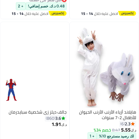
للحفلات والأحداث الحجم: L (130-
أقل سعر في السنة
140 سم)
0.48 د.ك. خصم إضافي!
+ 2
احصل عليه خلال
14 - 15
احصل عليه خلال
14 - 15
اغسطس
اغسطس
هايلاند أزياء الأرنب الأرنب الحيوان
جالف ديلز زي شخصية سبايدرمان
للأطفال 2-7 سنوات
3.6
860
1.91
2.3
6
د.ك‏
5.55
8.47
خصم 34%
د.ك‏
لك رصيد مسترجع 10%
+ 1