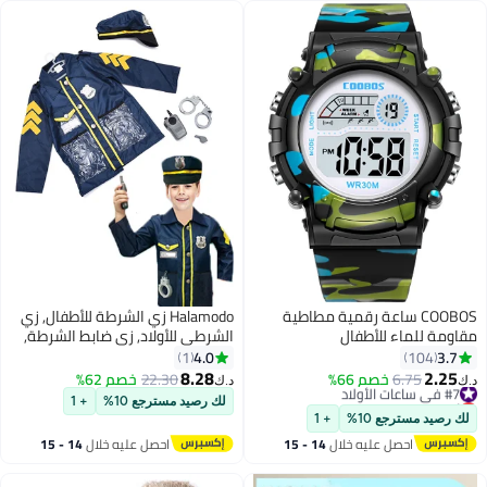
COOBOS ساعة رقمية مطاطية
Halamodo زي الشرطة للأطفال, زي
مقاومة للماء للأطفال
الشرطي للأولاد, زي ضابط الشرطة,
فستان الشرطة يتضمن قبعة لباس
4.0
3.7
1
104
الحفلة, لعب الأدوار, هدية فكرة
8.28
2.25
#7 في ساعات الأولاد
6.75
خصم 66%
22.30
خصم 62%
د.ك‏
د.ك‏
للولد والبنات الأعمار 3-6 سنوات
أقل سعر في 30 يوم
لك رصيد مسترجع 10%
+ 1
#7 في ساعات الأولاد
هدية عيد ميلاد
لك رصيد مسترجع 10%
+ 1
احصل عليه خلال
14 - 15
احصل عليه خلال
14 - 15
اغسطس
اغسطس