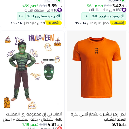
50 متراً، سهلة القراءة للفئات
للرجال والأولاد والبنات مزودة
3.59
3.42
#37 في ساعات البنات
8.91
خصم 61%
8.91
خصم 59%
د.ك‏
د.ك‏
العمرية 4-12 سنة، هدية مثالية
بشاشة LCD وامضة وخفيفة الوزن
أقل سعر في 7 يوم
#10 في ساعات البنات
#37 في ساعات البنات
للأطفال
#10 في ساعات البنات
لك رصيد مسترجع 10%
+ 1
لك رصيد مسترجع 10%
+ 1
احصل عليه خلال
14 - 15
احصل عليه خلال
14 - 15
اغسطس
اغسطس
اندر ارمر تيشيرت بشعار ثلاثي لكرة
ألعاب تي إن مجموعة زي العضلات
السلة للشباب
Hulk للأطفال - بدلة العضلات + القناع
4.81
9.16
6.01
خصم 19%
، زي أداء Halloween Avengers
د.ك‏
د.ك‏
أقل سعر في السنة