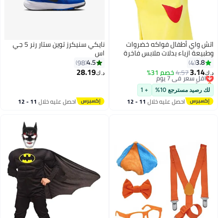
تش واي أطفال فواكه خضروات
نايكي سنيكرز توين ستار رنر 5 جي
طبيعة ازياء بدلات ملابس فاخرة
اس
ستان حفلة بنين وبنات بدلة زي مع
4.5
3.8
98
4
بعة (قرع)
28.19
3.14
4.57
أقل سعر في 7 يوم
خصم 31%
.ك‏
د.ك‏
11
بتخلّص بسرعة
أقل سعر في 7 يوم
لك رصيد مسترجع 10%
+ 1
احصل عليه خلال
11 - 12
احصل عليه خلال
11 - 12
اغسطس
اغسطس