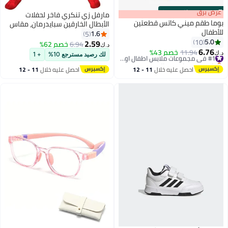
s
00
:
m
عرض برق
00
·
باقي 100%
مارفل زي تنكري فاخر لحفلات
وما طقم ميني كاتس قطعتين
الأبطال الخارقين سبايدرمان، مقاس
لأطفال
كبير، مريح وقابل للتنفسزي تنكري
1.6
5
5.0
10
فاخر لحفلات الأبطال الخارقين
2.59
6.94
خصم 62%
د.ك‏
2
6.76
سبايدرمان، مقاس كبير، مريح وقابل
11.94
خصم 43%
#1 في مجموعات ملابس اطفال اولاد
.ك‏
لك رصيد مسترجع 10%
+ 1
باقي 1 وحدات في المخزون
للتنفس
#1 في مجموعات ملابس اطفال اولاد
احصل عليه خلال
11 - 12
احصل عليه خلال
11 - 12
اغسطس
اغسطس