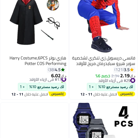
انسي دريسويل زي تنكري لشخصية
هاري بوتر Harry Costume,6PCS
وبر هيرو سبايدرمان مريح للأولاد
Potter COS Performing
من عمر 4 إلى 6 سنوات متعدد
Costume,Wizard School Robe,
4.5
3.5
38
121
لألوان 4 - 6 Years
Wand, Tie, Hat,Glasses and
6.02
2.19
2.34
خصم 6%
#17 في أزياء الأولاد
.ك‏
د.ك‏
Badge,Kit Gift for Boys and Girls
#29 في أزياء الأولاد
تم بيع +20 مؤخرًا
#29 في أزياء الأولاد
#17 في أزياء الأولاد
School Costume Robe
لك رصيد مسترجع 10%
+ 1
لك رصيد مسترجع 10%
+ 1
احصل عليه خلال
11 - 12
احصل عليه خلال
11 - 12
اغسطس
اغسطس