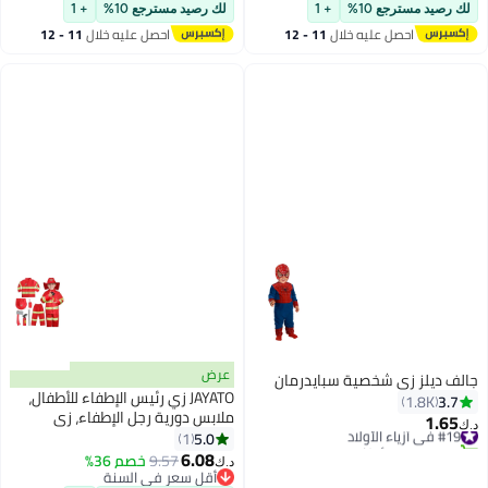
#3 في ساعات الأولاد
#7 في أرواب حمام من الكتان
للرمال للأطفال ومناشف حمام
لك رصيد مسترجع 10%
+ 1
لك رصيد مسترجع 10%
+ 1
سباحة رائعة وإكسسوارات شاطئ
احصل عليه خلال
11 - 12
احصل عليه خلال
11 - 12
ومنشفة فائقة الامتصاص
اغسطس
اغسطس
عرض
الف ديلز زي شخصية سبايدرمان
JAYATO زي رئيس الإطفاء للأطفال،
3.7
1.8K
ملابس دورية رجل الإطفاء، زي
1.65
#19 في أزياء الأولاد
.ك‏
إطفائي للأطفال للعب الدور،
5.0
1
تم بيع +30 مؤخرًا
مجموعة ألعاب تنكرية مع خوذة
6.08
#19 في أزياء الأولاد
9.57
خصم 36%
د.ك‏
وإكسسوارات حمراء، هدية مثالية
أقل سعر في السنة