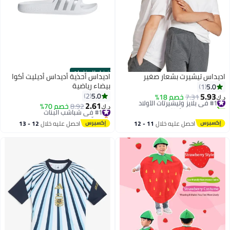
أفضل المنتجات
ديداس تيشيرت بشعار صغير
اديداس أحذية أديداس أديليت أكوا
بيضاء رياضية
5.0
1
5.93
5.0
2
#1 في بلايز وتيشيرتات الأولاد
7.31
خصم 18%
.ك‏
2.61
تم بيع +10 مؤخرًا
#1 في شباشب البنات
8.92
خصم 70%
د.ك‏
#1 في بلايز وتيشيرتات الأولاد
بتخلّص بسرعة
#1 في شباشب البنات
احصل عليه خلال
11 - 12
احصل عليه خلال
12 - 13
اغسطس
اغسطس