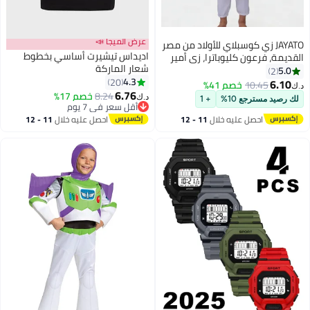
عرض الميجا 📣
JAYATO زي كوسبلاي للأولاد من مصر
اديداس تيشيرت أساسي بخطوط
لقديمة، فرعون كليوباترا، زي أمير
شعار الماركة
لأطفال لحفلات الكرنفال مع
5.0
2
4.3
لإكسسوارات، زي فرعون للهالوين،
20
6.10
10.45
خصم 41%
.ك‏
6.76
لابس كوسبلاي للأولاد
8.24
خصم 17%
د.ك‏
لك رصيد مسترجع 10%
+ 1
أقل سعر في 7 يوم
أقل سعر في 7 يوم
احصل عليه خلال
11 - 12
احصل عليه خلال
11 - 12
اغسطس
اغسطس