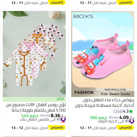
احصل عليه خلال
11 - 12
احصل عليه خلال
11 - 12
اغسطس
اغسطس
عرض
يوكس حذاء ماء للطفل بدون
لؤي رومبر أطفال LUAY مصنوع من
حذية، أحذية مسطحة مريحة بدون
100٪ قطن بأكمام طويلة | بدلة
حذية لصغار الأطفال وبنات الصغيرة
4.3
246
8.36
#5 في ملابس اطفال بنات
15.39
خصم 45%
أطفال ناعمة وقابلة للتنفس للأولاد
الصبيان، أحذية ماء تجف بسرعة
4.09
#5 في أحذية الأولاد
10.44
خصم 60%
د.ك‏
.ك‏
13
أقل سعر في 30 يوم
والبنات | ملابس نوم قطنية مريحة
دون أحذية، أحذية شاطئ صيفية،
باقي 1 وحدات في المخزون
#5 في ملابس اطفال بنات
للمواليد والرضّع | ملابس يومية
#5 في أحذية الأولاد
حذية رياضية غير انزلاقية بدون
احصل عليه خلال
11 - 12
احصل عليه خلال
12 - 13
للأطفال
حذية لطفولة/كبار الأطفال، حذاء
اغسطس
اغسطس