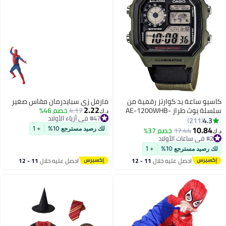
اسيو ساعة يد كوارتز رقمية من
مارفل زي سبايدرمان مقاس صغير
2.22
سلسلة يوث طراز AE-1200WHB-
4.17
خصم 46%
د.ك‏
#47 في أزياء الأولاد
3BVDF - مقاس 42 مم - لون أخضر/
4.3
211
#47 في أزياء الأولاد
سود أولاد
10.84
17.44
خصم 37%
لك رصيد مسترجع 10%
+ 1
.ك‏
#2 في ساعات الأولاد
#2 في ساعات الأولاد
لك رصيد مسترجع 10%
+ 1
احصل عليه خلال
11 - 12
احصل عليه خلال
11 - 12
اغسطس
اغسطس