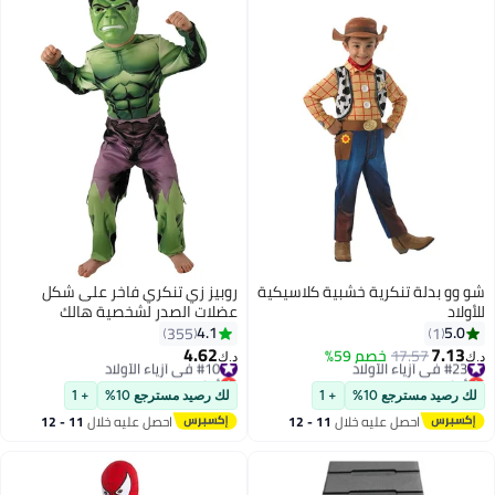
لأحذية المريحة المسطحة للأطفال،
ذاء الساقات الداكنة الأزرق
لكائنات البحرية القابلة للارتداء
و وو بدلة تنكرية خشبية كلاسيكية
روبيز زي تنكري فاخر على شكل
لأولاد
عضلات الصدر لشخصية هالك
4.1
5.0
355
1
4.62
7.13
#23 في أزياء الأولاد
17.57
خصم 59%
#10 في أزياء الأولاد
.ك‏
د.ك‏
أقل سعر في 30 يوم
أقل سعر في 7 يوم
#23 في أزياء الأولاد
#10 في أزياء الأولاد
لك رصيد مسترجع 10%
+ 1
لك رصيد مسترجع 10%
+ 1
احصل عليه خلال
11 - 12
احصل عليه خلال
11 - 12
اغسطس
اغسطس