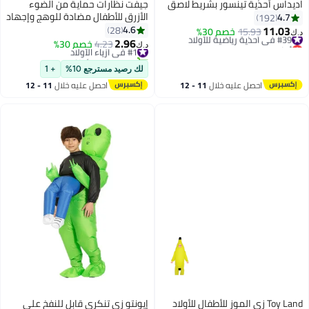
ديداس أحذية تينسور بشريط لاصق
جيفت نظارات حماية من الضوء
الأزرق للأطفال مضادة للوهج وإجهاد
4.7
192
العين والأشعة فوق البنفسجية
11.03
4.6
28
#39 في أحذية رياضية للأولاد
15.93
خصم 30%
.ك‏
والتلفزيون والهواتف نظارات أمان
2.96
أقل سعر في 7 يوم
#1 في أزياء الأولاد
4.23
خصم 30%
د.ك‏
#39 في أحذية رياضية للأولاد
من السيليكون للأطفال للأولاد
تم بيع +10 مؤخرًا
#1 في أزياء الأولاد
والبنات من سن 3 إلى 12 عامًا
لك رصيد مسترجع 10%
+ 1
احصل عليه خلال
11 - 12
احصل عليه خلال
11 - 12
اغسطس
اغسطس
Toy Land زي الموز للأطفال للأولاد
إيونتو زي تنكري قابل للنفخ على