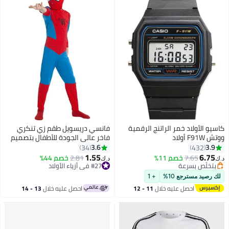
اسيو الأولاد خمر الراتنج الرقمية
فانسي دريسويل طقم زي تنكري
وتش F91W أولاد
فاخر عالي الجودة للأطفال بتصميم
شخصية سوبر هيرو سبايدرمان 4 - 6
3.6
3.9
34
432
Years
1.55
6.75
7.65
خصم 11%
2.81
خصم 44%
.ك‏
د.ك‏
بتخلّص بسرعة
#27 في أزياء الأولاد
بتخلّص بسرعة
#27 في أزياء الأولاد
لك رصيد مسترجع 10%
+ 1
احصل عليه خلال
11 - 12
احصل عليه خلال
13 - 14
اغسطس
اغسطس