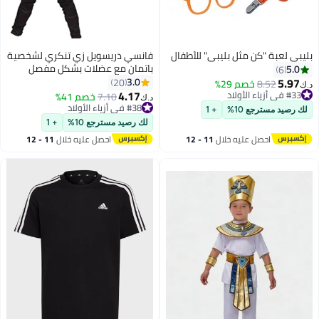
ليبي لعبة "كن مثل بليبي" للأطفال
فانسي دريسويل زي تنكري لشخصية
باتمان مع عضلات بشكل مفصل
5.0
6
للغاية وجيد التهوية مع قناع ورداء
5.97
3.0
20
8.52
خصم 29%
.ك‏
للأطفال 3 - 4 Years
4.17
#33 في أزياء الأولاد
7.10
خصم 41%
د.ك‏
#33 في أزياء الأولاد
#38 في أزياء الأولاد
لك رصيد مسترجع 10%
+ 1
#38 في أزياء الأولاد
لك رصيد مسترجع 10%
+ 1
احصل عليه خلال
11 - 12
احصل عليه خلال
11 - 12
اغسطس
اغسطس