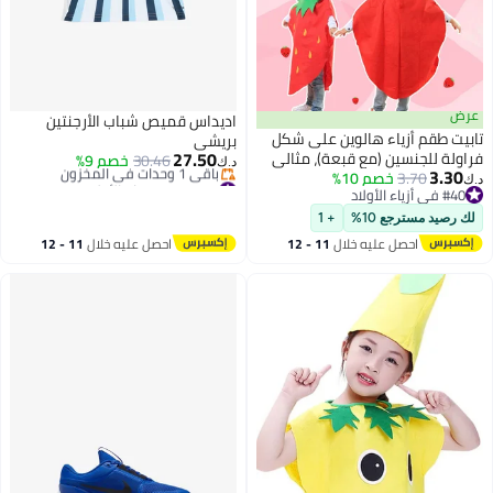
عرض
اديداس قميص شباب الأرجنتين
ابيت طقم أزياء هالوين على شكل
بريشي
27.50
راولة للجنسين (مع قبعة)، مثالي
30.46
خصم 9%
د.ك‏
3.30
3.70
خصم 10%
حفلات الهالوين التنكرية
#10 في قمصان الأولاد
.ك‏
#40 في أزياء الأولاد
أقل سعر في 30 يوم
#40 في أزياء الأولاد
باقي 1 وحدات في المخزون
لك رصيد مسترجع 10%
+ 1
#10 في قمصان الأولاد
احصل عليه خلال
11 - 12
احصل عليه خلال
11 - 12
اغسطس
اغسطس