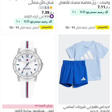
البنات – زي فاكهة مضحك للأطفال
شكل كائن فضائي
7.11
ن عمر 4 إلى 5 سنوات
34.8x27.2x6.8سم
3.5
33
.ك‏
7.39
لك رصيد مسترجع 10%
+ 1
د.ك‏
#34 في أزياء الأولاد
#34 في أزياء الأولاد
لك رصيد مسترجع 10%
+ 1
احصل عليه خلال
11 - 12
احصل عليه خلال
11 - 12
اغسطس
اغسطس
عرض الميجا 📣
ديداس طقم تي شيرتات أساسي
تومي هيلفيغر ساعة أنالوج
لأطفال الرضع