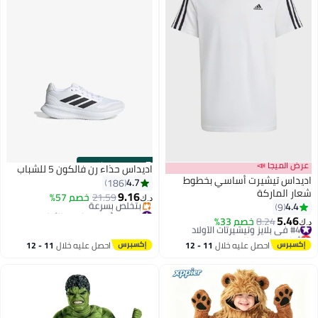
عرض الميجا 📣
s
00
:
m
00
·
باقي 9
اديداس حذاء رن فالكون 5 للشباب
ديداس تيشيرت أساسي بخطوط
4.7
186
عار الماركة
9.16
21.59
خصم 57%
د.ك‏
4.4
9
#2 في أحذية رياضية للأولاد
5.46
أقل سعر في 30 يوم
#4 في بلايز وتيشيرتات الأولاد
8.24
خصم 33%
.ك‏
بتخلّص بسرعة
أقل سعر في السنة
#2 في أحذية رياضية للأولاد
#4 في بلايز وتيشيرتات الأولاد
احصل عليه خلال
11 - 12
احصل عليه خلال
11 - 12
اغسطس
اغسطس