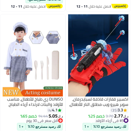
تم بيع +30 مؤخرًا
للصيف، الشاطئ، ركوب الأمواج،
احصل عليه خلال
11 - 12
احصل عليه خلال
11 - 12
#2 في ملابس الأولاد
حمام السباحة، التزلج على الماء
اغسطس
اغسطس
والمزيد
كسبير قفازات قاذفة لسبايدرمان،
DUNISO زي طباخ للأطفال، مناسب
وبر هيرو ويب مطلق النار للأطفال،
للأولاد والبنات لارتداء أزياء الطباخ،
فازات قاذفة مزدوجة سبايدر مان
مجموعات تمثيل الأدوار، مزود بمآزر،
4.1
3.3
4
35
لعاب تعليمية، ألعاب معصم قاذفة
قبعات، ومجموعات ألعاب، مناسب
5.05
2.77
3.70
خصم 25%
14.44
خصم 65%
.ك‏
د.ك‏
نكبوت، لعبة معصم قاذفة زي
للارتفاعات من 110 إلى 130 سنتيمتر
#5 في أزياء الأولاد
أقل سعر في 30 يوم
#5 في أزياء الأولاد
نكري، هدية دعائم البطل
أقل سعر في 30 يوم
لك رصيد مسترجع 10%
+ 1
لك رصيد مسترجع 10%
+ 1