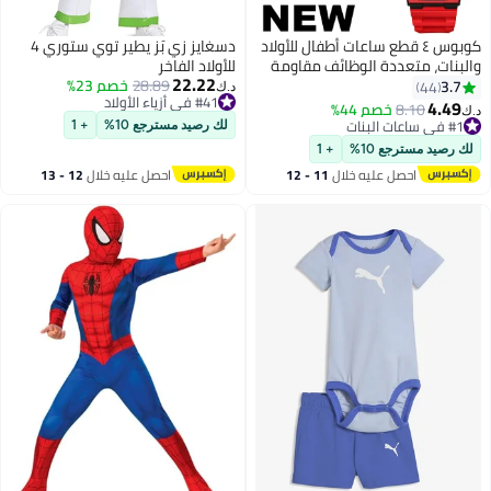
كوبوس ٤ قطع ساعات أطفال للأولاد
دسغايز زي بَز يطير توي ستوري 4
البنات، متعددة الوظائف مقاومة
للأولاد الفاخر
22.22
لماء للأطفال، ساعة رقمية للتوقيت
28.89
خصم 23%
3.7
44
د.ك‏
#41 في أزياء الأولاد
أحمر أسود أخضر رمادي)
4.49
8.10
خصم 44%
.ك‏
#41 في أزياء الأولاد
#1 في ساعات البنات
لك رصيد مسترجع 10%
+ 1
#1 في ساعات البنات
لك رصيد مسترجع 10%
+ 1
احصل عليه خلال
11 - 12
احصل عليه خلال
12 - 13
اغسطس
اغسطس