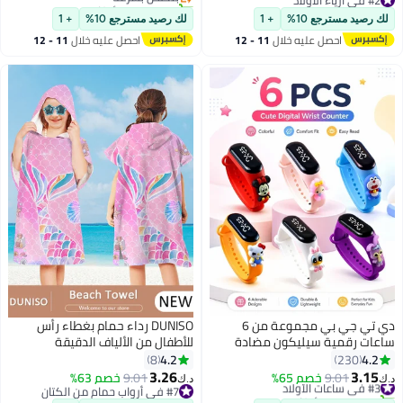
#2 في أزياء الأولاد
تم بيع +50 مؤخرًا
#2 في أزياء الأولاد
ن سن 3 إلى 12 عامًا.
#2 في أزياء الأولاد
العنكبوت ، هدية الدعامة التنكرية
لك رصيد مسترجع 10%
+ 1
لك رصيد مسترجع 10%
+ 1
احصل عليه خلال
11 - 12
احصل عليه خلال
11 - 12
اغسطس
اغسطس
دي تي جي بي مجموعة من 6
DUNISO رداء حمام بغطاء رأس
اعات رقمية سيليكون مضادة
للأطفال من الألياف الدقيقة
لماء للأطفال
ومناشف شاطئ حورية البحر للسفر
4.2
4.2
8
230
ومنشفة سريعة الجفاف بغطاء رأس
3.26
3.15
#3 في ساعات الأولاد
9.01
خصم 65%
9.01
خصم 63%
.ك‏
د.ك‏
للسباحين ومناشف شاطئ مقاومة
تم بيع +30 مؤخرًا
#7 في أرواب حمام من الكتان