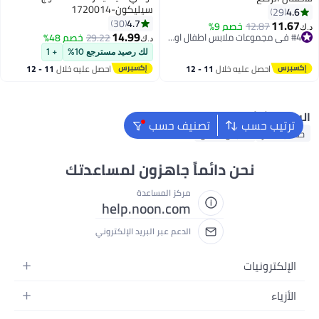
سيليكون-1720014
4.6
29
4.7
30
11.67
12.87
خصم 9%
.ك‏
3
14.99
#4 في مجموعات ملابس اطفال اولاد
29.22
خصم 48%
د.ك‏
#4 في مجموعات ملابس اطفال اولاد
لك رصيد مسترجع 10%
+ 1
احصل عليه خلال
11 - 12
احصل عليه خلال
11 - 12
اغسطس
اغسطس
البحث الشائع
ترتيب حسب
تصنيف حسب
حقائب ظهر
ملابس اطفال
نحن دائماً جاهزون لمساعدتك
مركز المساعدة
help.noon.com
الدعم عبر البريد الإلكتروني
الإلكترونيات
الجوالات
الأزياء
التابلت