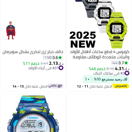
كوبوس 4 قطع ساعات أطفال للأولاد
جالف ديلز زي تنكري بشكل سوبرمان
البنات، متعددة الوظائف مقاومة
3.6
198
لماء للأطفال، ساعة رقمية للتوقيت
2.13
3.7
44
2.41
خصم 11%
د.ك‏
رمادي أزرق أبيض أخضر)
4.31
#31 في أزياء الأولاد
8.10
خصم 46%
.ك‏
#31 في أزياء الأولاد
#3 في ساعات البنات
#3 في ساعات البنات
لك رصيد مسترجع 10%
+ 1
احصل عليه خلال
11 - 12
احصل عليه خلال
13 - 14
اغسطس
اغسطس