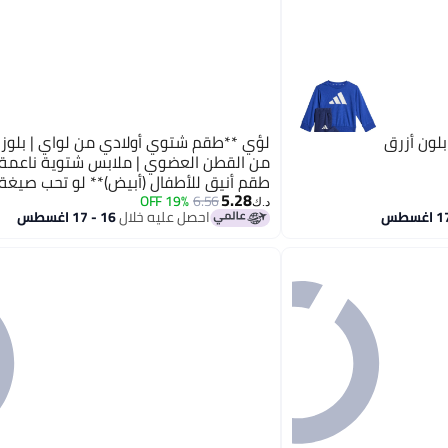
بلون أزرق
لؤي **طقم شتوي أولادي من لواي | بلوزة
من القطن العضوي | ملابس شتوية ناعمة و
طقم أنيق للأطفال (أبيض)** 
5.28
أو **أكثر فخامة** أو مناسبة لـ **أمازون /
19% OFF
6.56
د.ك‏
احصل عليه خلال
16 - 17 اغسطس
شوبيفاي** خبرني وعدّلها لك فورًا 🤍