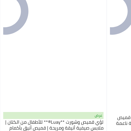
عرض
| قميص
لؤي قميص وشورت **Luay®** للأطفال من الكتان |
 ناعمة
ملابس صيفية أنيقة ومريحة | قميص أنيق بأكمام