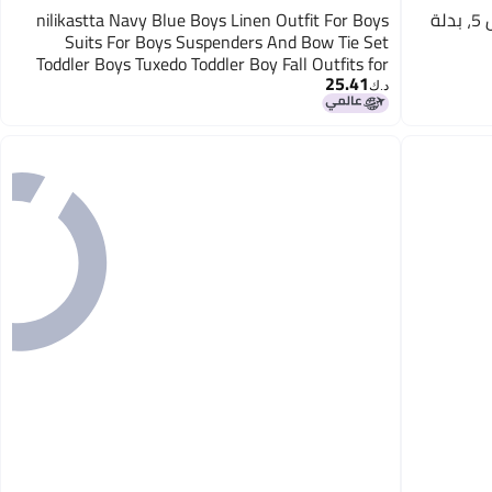
Addneo بدلة سوداء للأولاد للأطفال مقاس 5، بدلة
nilikastta Navy Blue Boys Linen Outfit For Boys
Suits For Boys Suspenders And Bow Tie Set
Toddler Boys Tuxedo Toddler Boy Fall Outfits for
25.41
Performance 56years
د.ك‏