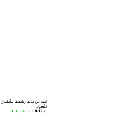
All زي الفتيات
قمصان بدون أكمام للبنات
جينز ضيق للفتيات
أزياء الكشافة للفتيات
اديداس بدلة رياضية للأطفال 
الأسود
8.12
53% OFF
17.56
د.ك‏