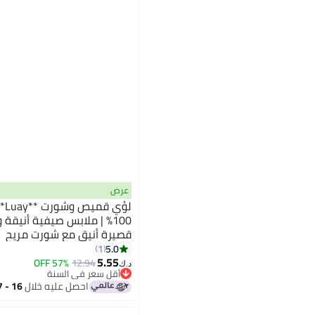
عرض
لؤي
100% | ملابس صيفية أنيقة
قصيرة أنيق مع شورت مريح
3
5.0
1
5.55
57% OFF
12.94
د.ك‏
أقل سعر في السنة
أقل سعر في السنة
احصل عليه خلال
16 - 17 اغسطس