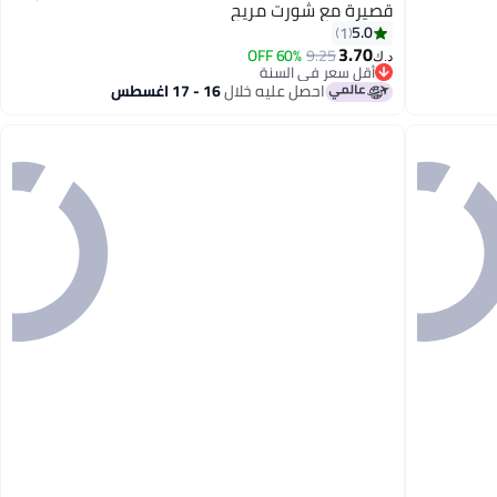
قصيرة مع شورت مريح
3
5.0
1
3.70
60% OFF
9.25
د.ك‏
أقل سعر في السنة
أقل سعر في السنة
احصل عليه خلال
16 - 17 اغسطس