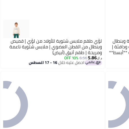
 وبنطال
لؤي طقم ملابس شتوية للأولاد من لؤي | قميص
دافئة |
وبنطال من القطن العضوي | ملابس شتوية ناعمة
لو تحب صيغة **أبسط**
ومريحة | طقم أنيق (أبيض)
5.86
10% OFF
6.56
د.ك‏
احصل عليه خلال
16 - 17 اغسطس