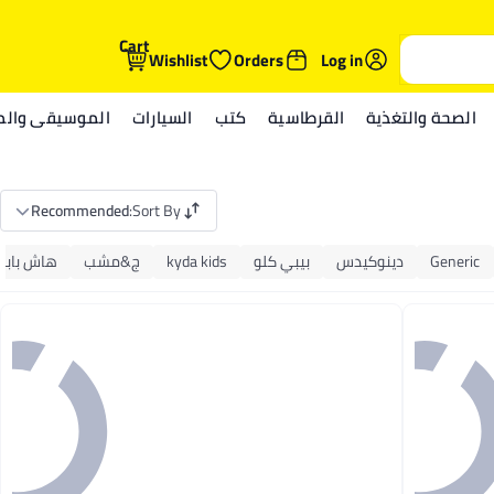
Cart
Wishlist
Orders
Log in
الصحة والتغذية
القرطاسية
كتب
السيارات
الموسيقى والمي
Recommended
:
Sort By
Generic
دينوكيدس
بيبي كلو
kyda kids
ج&مشب
هاش بابيز