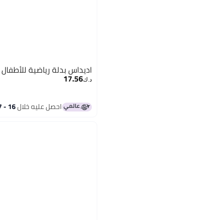
اديداس بدلة رياضية للأطفال 
17.56
د.ك‏
احصل عليه خلال
16 - 17 اغسطس