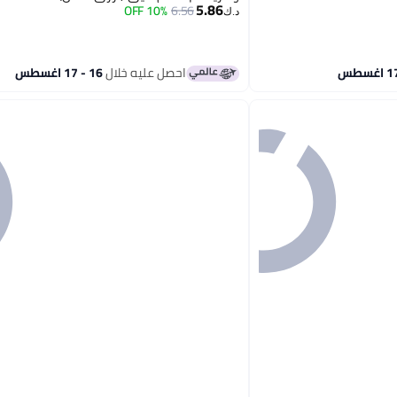
5.86
10% OFF
6.56
د.ك‏
احصل عليه خلال
16 - 17 اغسطس