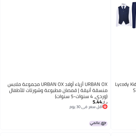
Lycody Ki
URBAN OX أزياء أولاد URBAN OX مجموعة ملابس
S
منسقة أنيقة | قمصان مطبوعة وشورتات للأطفال
(وردي، 4 سنوات-5 سنوات)
5.44
د.ك‏
أقل سعر في 30 يوم
أقل سعر في 30 يوم