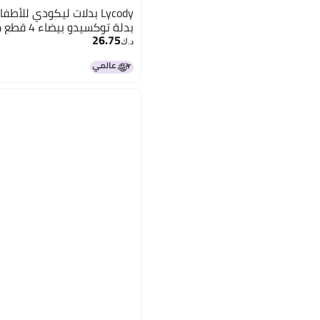
بدلة توكسيدو بيضاء 4 قطع مجموعة سترة ضيقة
26.75
د.ك‏