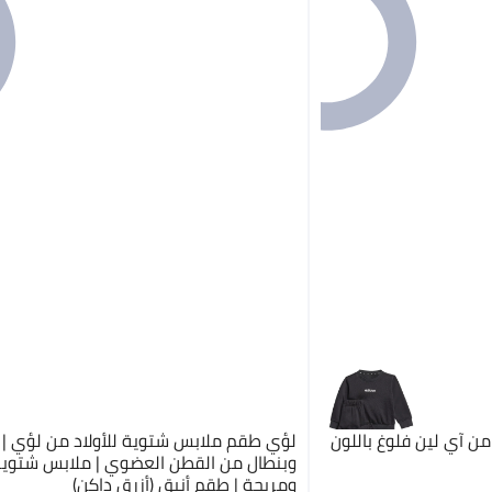
من آي لين فلوغ باللون
لؤي طقم ملابس شتوية للأولاد من لؤي 
وبنطال من القطن العضوي | ملابس شتوية
ومريحة | طقم أنيق (أزرق داكن)