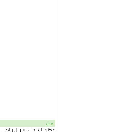
عرض
فكتور اند جين سروال رياضي كا