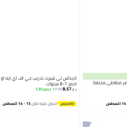
اديداس تي شيرت تدريب جي اف اي ايه او 
بخصر مطاطي مخطط
احمر 7-8 سنوات
8.57
12.28
خصم 30%
د.ك‏
احصل عليه خلال
13 - 14 اغسطس