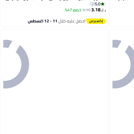
5.0
2
3.18
6.10
خصم 47%
د.ك‏
4
احصل عليه خلال
11 - 12 اغسطس