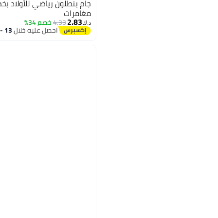
جام بنطلون رياضي للأولاد 
مغامرات
2.83
4.33
خصم 34%
د.ك‏
احصل عليه خلال
13 - 14 اغسطس