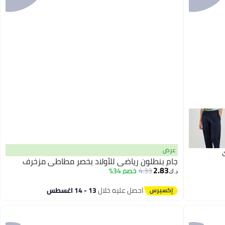
عرض
جام بنطلون رياضي للأولاد بخصر مطاطي مزخرف
2.83
4.33
خصم 34%
د.ك‏
احصل عليه خلال
13 - 14 اغسطس