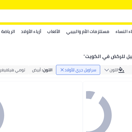
اء النساء
مستلزمات الأم والبيبي
الألعاب
أزياء الأولاد
الرياضة
يل للركض في الكويت
"
اللون
سراويل جري للأولاد
اللون
:
أبيض
تومي هيلفيغر