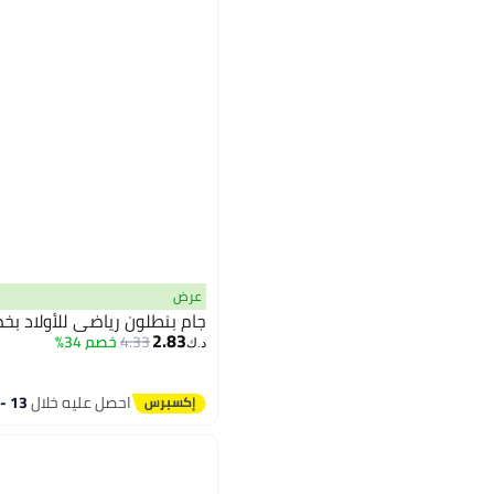
عرض
جام بنطلون رياضي للأولاد 
2.83
4.33
خصم 34%
د.ك‏
احصل عليه خلال
13 - 14 اغسطس