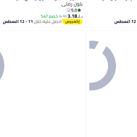
بلون رملي
5.0
2
4
3.18
6.10
خصم 47%
د.ك‏
احصل عليه خلال
11 - 12 اغسطس