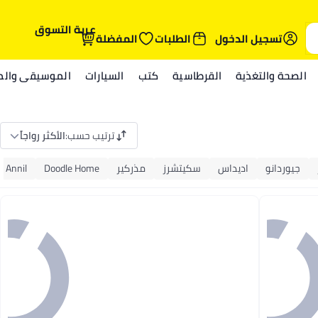
عربة التسوق
تسجيل الدخول
الطلبات
المفضلة
الصحة والتغذية
القرطاسية
كتب
السيارات
الموسيقى والمي
ترتيب حسب
:
الأكثر رواجاً
جيوردانو
اديداس
سكيتشرز
مذركير
Doodle Home
Annil