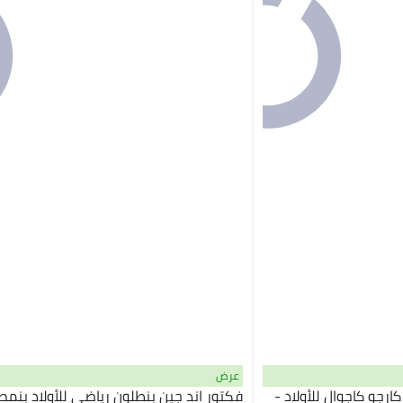
عرض
رجو كاجوال للأولاد -
فكتور اند جين بنطلون رياضي للأولاد بنمط 