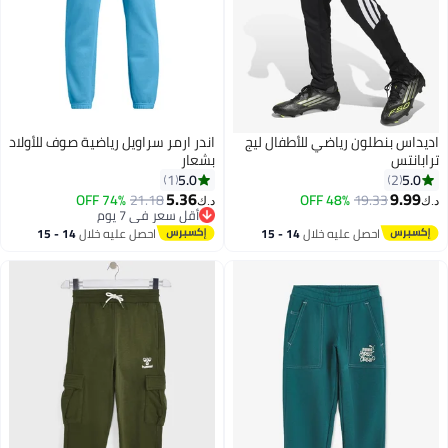
اديداس بنطلون رياضي للأطفال ليج
اندر ارمر سراويل رياضية صوف للأولاد
ترابانتس
بشعار
5.0
5.0
1
2
5.36
9.99
74% OFF
21.18
48% OFF
19.33
د.ك‏
د.ك‏
2
أقل سعر في 7 يوم
أقل سعر في 7 يوم
احصل عليه خلال
14 - 15
احصل عليه خلال
14 - 15
اغسطس
اغسطس