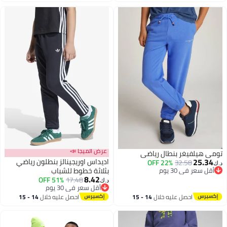
اغسطس
اغسطس
عرض الميجا 📣
تومي هيلفيغر بنطال رياضي
25.34
اديداس اوريجينالز بنطلون رياضي
22% OFF
32.58
د.ك‏
أقل سعر في 30 يوم
بثلاثة خطوط للشباب
8.42
أقل سعر في 30 يوم
51% OFF
17.48
د.ك‏
أقل سعر في 30 يوم
أقل سعر في 30 يوم
احصل عليه خلال
14 - 15
احصل عليه خلال
14 - 15
اغسطس
اغسطس