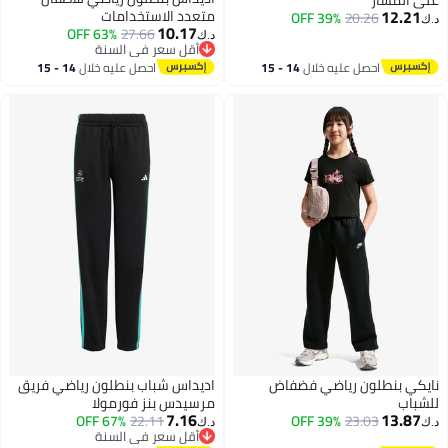
على المسار
12.21
متعدد الاستخدامات
39% OFF
20.26
د.ك‏
10.17
63% OFF
27.66
د.ك‏
2
أقل سعر في السنة
أقل سعر في السنة
احصل عليه خلال
14 - 15
احصل عليه خلال
14 - 15
اغسطس
اغسطس
نايكي بنطلون رياضي فضفاض
اديداس شباب بنطلون رياضي فريق
للشباب
مرسيدس بنز فورمولا
7.16
13.87
67% OFF
22.11
39% OFF
23.03
د.ك‏
د.ك‏
أقل سعر في السنة