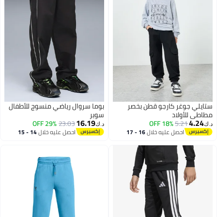
ستايلي جوغر كارجو قطن بخصر
بوما سروال رياضي منسوج للأطفال
مطاطي للأولاد
سوبر
16.19
4.24
29% OFF
23.03
18% OFF
5.21
د.ك‏
د.ك‏
احصل عليه خلال
16 - 17
احصل عليه خلال
14 - 15
2
اغسطس
اغسطس