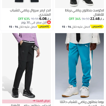
لاكوست بنطلون رياضي برباط
اندر ارمر سروال رياضي للشباب
للأطفال
المتحدي
6.08
22.48
63% OFF
16.56
34% OFF
34.50
د.ك‏
د.ك‏
أقل سعر في 30 يوم
أقل سعر في 30 يوم
احصل عليه خلال
14 - 15
احصل عليه خلال
14 - 15
اغسطس
اغسطس
عرض الميجا 📣
بوما بنطلون رياضي للشباب دائمًا
اديداس بنطلون رياضي للأطفال