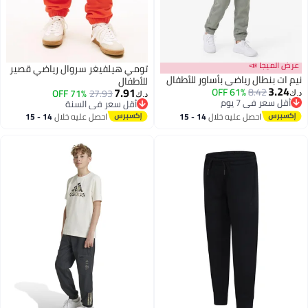
عرض الميجا 📣
تومي هيلفيغر سروال رياضي قصير
نيم ات بنطال رياضي بأساور للأطفال
للأطفال
3.24
7.91
61% OFF
8.42
71% OFF
27.93
د.ك‏
د.ك‏
أقل سعر في 7 يوم
أقل سعر في السنة
أقل سعر في 7 يوم
أقل سعر في السنة
احصل عليه خلال
14 - 15
احصل عليه خلال
14 - 15
اغسطس
اغسطس