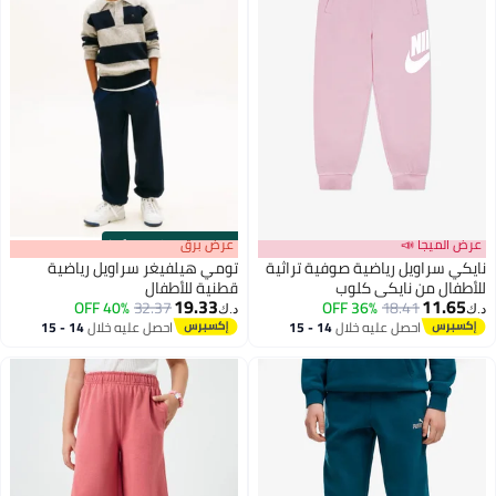
عرض الميجا 📣
s
00
:
m
عرض برق
00
·
100% Left
نايكي سراويل رياضية صوفية تراثية
تومي هيلفيغر سراويل رياضية
للأطفال من نايكي كلوب
قطنية للأطفال
19.33
11.65
40% OFF
32.37
36% OFF
18.41
د.ك‏
د.ك‏
احصل عليه خلال
14 - 15
احصل عليه خلال
14 - 15
اغسطس
اغسطس