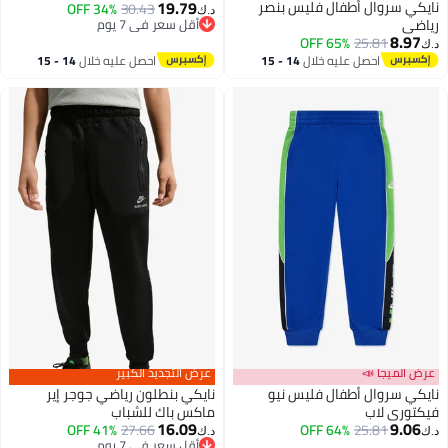
19.79
نايكي سروال أطفال فليس بنصر
34% OFF
30.43
د.ك‏
رياضي
أقل سعر في 7 يوم
8.97
أقل سعر في 7 يوم
65% OFF
25.81
د.ك‏
2
احصل عليه خلال
14 - 15
احصل عليه خلال
14 - 15
اغسطس
اغسطس
عرض الميجا 📣
عرض التجديد الكبير
نايكي سروال أطفال فليس نيو
نايكي بنطلون رياضي جوجر إير
فيكتوري لاب
ماكس باك للشباب
16.09
9.06
41% OFF
27.66
64% OFF
25.81
د.ك‏
د.ك‏
2
2
أقل سعر في 7 يوم