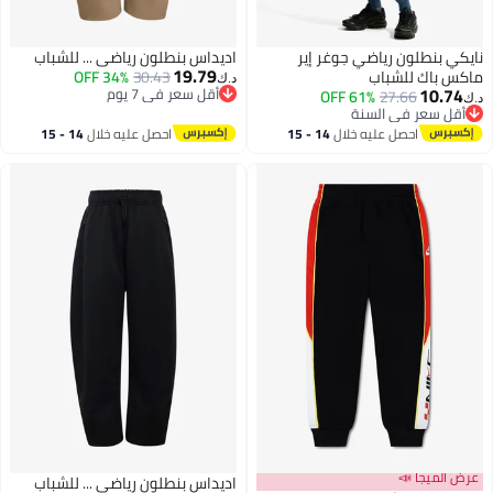
نايكي بنطلون رياضي جوغر إير
اديداس بنطلون رياضي ... للشباب
19.79
ماكس باك للشباب
30.43
34% OFF
د.ك‏
10.74
أقل سعر في 7 يوم
61% OFF
27.66
د.ك‏
أقل سعر في 7 يوم
أقل سعر في السنة
2
أقل سعر في السنة
احصل عليه خلال
14 - 15
احصل عليه خلال
14 - 15
اغسطس
اغسطس
عرض الميجا 📣
اديداس بنطلون رياضي ... للشباب