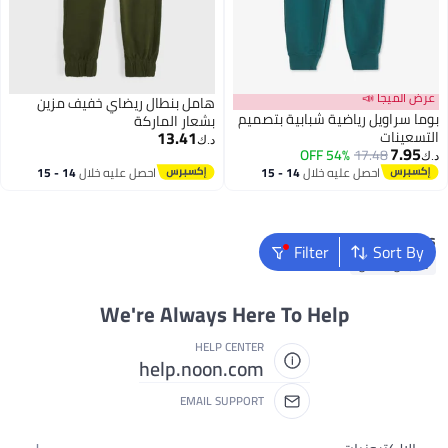
عرض الميجا 📣
هامل بنطال ريضاي خفيف مزين
بوما سراويل رياضية شبابية بتصميم
بشعار الماركة
13.41
التسعينات
د.ك‏
7.95
54% OFF
17.48
د.ك‏
احصل عليه خلال
14 - 15
احصل عليه خلال
14 - 15
اغسطس
اغسطس
Popular Searches
Filter
Sort By
ملابس اطفال
We're Always Here To Help
HELP CENTER
help.noon.com
EMAIL SUPPORT