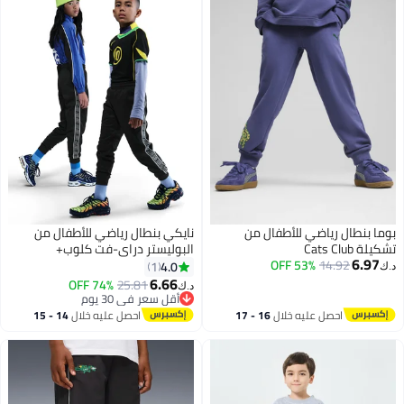
بوما بنطال رياضي للأطفال من
نايكي بنطال رياضي للأطفال من
تشكيلة Cats Club
البوليستر دراي-فت كلوب+
6.97
53% OFF
14.92
4.0
1
د.ك‏
6.66
74% OFF
25.81
د.ك‏
3
أقل سعر في 30 يوم
أقل سعر في 30 يوم
احصل عليه خلال
16 - 17
احصل عليه خلال
14 - 15
اغسطس
اغسطس