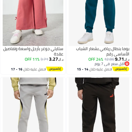
بوما بنطال رياضي بشعار الشباب
ستايلي جوغر بأرجل واسعة وتفاصيل
الأساسي رقم
عقدة
3.27
9.71
11% OFF
3.71
24% OFF
12.86
د.ك‏
د.ك‏
أقل سعر في 7 يوم
أقل سعر في 7 يوم
احصل عليه خلال
14 - 15
احصل عليه خلال
16 - 17
اغسطس
اغسطس