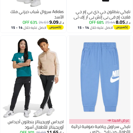
نايكي بنطلون جي دي بي إم جي
Adidas سروال شباب ديزني ملك
فلايت إم في بي إتش بي آر إف تي
الأسد
9.09
8.05
63% OFF
24.63
68% OFF
25.44
د.ك‏
د.ك‏
احصل عليه خلال
14 - 15
احصل عليه خلال
14 - 15
اغسطس
اغسطس
عرض الميجا 📣
اديداس اوريجينالز بنطلون أديداس
نايكي سراويل رياضية صوفية تراثية
أوريجينالز للأطفال أسود
11.65
للأطفال من نايكي كلوب
30% OFF
16.69
د.ك‏