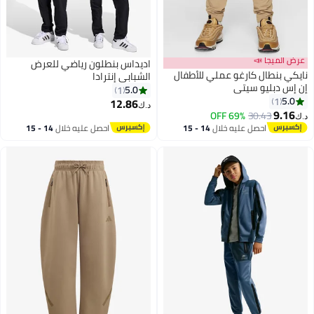
عرض الميجا 📣
اديداس بنطلون رياضي للعرض
نايكي بنطال كارغو عملي للأطفال
الشبابي إنترادا
إن إس دبليو سيتي
5.0
1
5.0
1
12.86
د.ك‏
9.16
69% OFF
30.43
د.ك‏
احصل عليه خلال
14 - 15
احصل عليه خلال
14 - 15
اغسطس
اغسطس