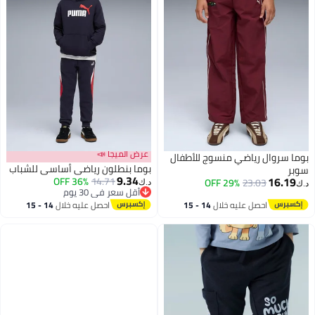
عرض الميجا 📣
بوما سروال رياضي منسوج للأطفال
بوما بنطلون رياضي أساسي للشباب
سوبر
9.34
16.19
36% OFF
14.71
29% OFF
23.03
د.ك‏
د.ك‏
أقل سعر في 30 يوم
2
أقل سعر في 30 يوم
احصل عليه خلال
14 - 15
احصل عليه خلال
14 - 15
اغسطس
اغسطس