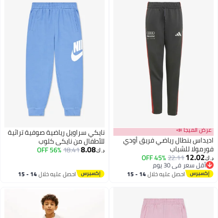
عرض الميجا 📣
نايكي سراويل رياضية صوفية تراثية
اديداس بنطال رياضي فريق أودي
للأطفال من نايكي كلوب
8.08
فورمولا للشباب
56% OFF
18.41
د.ك‏
12.02
45% OFF
22.11
د.ك‏
أقل سعر في 30 يوم
أقل سعر في 30 يوم
احصل عليه خلال
14 - 15
احصل عليه خلال
14 - 15
اغسطس
اغسطس