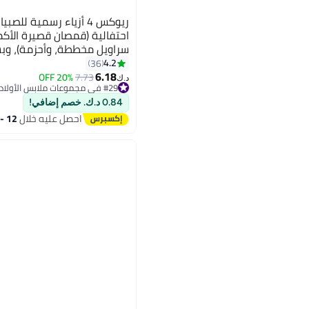
ريوكس 4 أزياء رسمية ل
احتفالية (قمصان قصيرة الأك
سراويل مخططة، وأحزمة)، وبسا
للحفلات وحفلات الزفاف والحف
4.2
36
5
6.18
20% OFF
7.73
د.ك‏
#29 في مجموعات ملابس الأولاد
#29 في مجموعات ملابس الأولاد
0.84 د.ك. خصم إضافي!
احصل عليه خلال
12 - 13 اغسطس