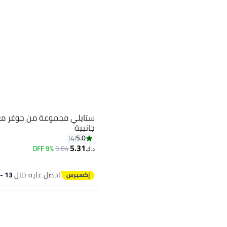
ستايلي مجموعة من جوغر م
جانبية
5.0
4
5.31
9% OFF
5.84
د.ك‏
احصل عليه خلال
13 - 14 اغسطس