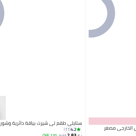
ستايلي طقم تي شيرت بياقة دائرية وشور
خارجي مصغر
4.2
11
2.83
13% OFF
3.27
د.ك‏