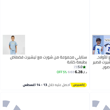
ابس سباحة من 5 قطع للأولاد،
ستايلي مجموعة من شورت مع تيشيرت فضفاض
يرت قصير
بطبعة كتابة
صور،
5.0
1
 ملابس
6.28
5% OFF
6.63
د.ك‏
قاومة
لابس
احصل عليه خلال
13 - 14 اغسطس
فاف
مسابح