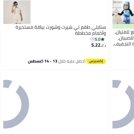
ستايلي طقم تي شيرت وشورت بياقة مستديرة
للفتيان،
وأكمام مخططة
لصبيان،
5.0
1
 التجفيف،
5.22
د.ك‏
احصل عليه خلال
13 - 14 اغسطس