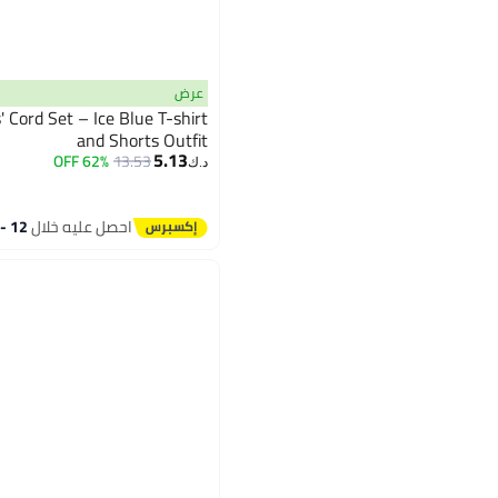
عرض
' Cord Set – Ice Blue T-shirt
and Shorts Outfit
5.13
62% OFF
13.53
د.ك‏
احصل عليه خلال
12 - 13 اغسطس