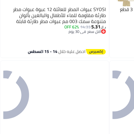
SYOSI عبوات المطر للعائلة 12 عبوة عبوات مطر
طارئة مقاومة للماء للأطفال والبالغين بألوان
متنوعة سمك 003 مم عبوات مطر طارئة قابلة
5.31
للاستخدام لمرة واحدة للسفر العائلي والتخييم
62% OFF
14.33
د.ك‏
أقل سعر في 30 يوم
والمشي وصيد السمك
أقل سعر في 30 يوم
احصل عليه خلال
14 - 15 اغسطس