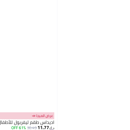
عرض الميجا 📣
اديداس طقم ليفربول للأطفال ال
11.77
61% OFF
30.49
د.ك‏