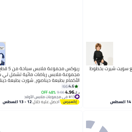
ع سويت شيرت بخطوط
ريوكس مجموعة مل
مجموعة ملابس رياضات مائية تشمل تي ش
الأكمام بطبعة ديناصور، شورت بطبعة دينا
نظارات سباحة، قبعة سباحة وسدادات أذن،
4.6
66
3
4.96
سباحة خفيفة الوزن ومريحة ومطاطية وم
48% OFF
9.66
د.ك‏
#13 في مجموعات ملابس الأولاد
لأشعة الشمس للأطفال الصغار والأولاد، م
#13 في مجموعات ملابس الأولاد
احصل عليه خلال
12 - 13 اغسطس
سباحة مريحة بطبعة ديناصور وسريعة الج
للسباحة والشاطئ والمتنزهات المائية وال
والبحيرات ودروس السباحة وغيرها