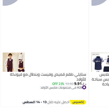
ن 3 قطع - ملابس
ستايلي طقم قميص وفيست وبنطال مع فيونكة
ابس سباحة
للأولاد
9.91
احة
23% OFF
12.92
د.ك‏
#28 في مجموعات ملابس الأولاد
ة، مناسبة
أقل سعر في 30 يوم
 السباحة
#28 في مجموعات ملابس الأولاد
نة قابلة
احصل عليه خلال
13 - 14 اغسطس
ولاد