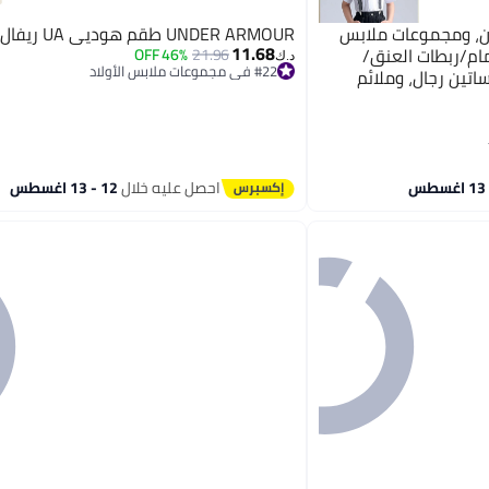
لصبيان، ومجموعات ملابس
UNDER ARMOUR طقم هوديي UA ريفال 3 قطع
11.68
مام/ربطات العنق/
46% OFF
21.96
د.ك‏
#22 في مجموعات ملابس الأولاد
تين رجال، وملائم
أقل سعر في السنة
لات الرسمية
#22 في مجموعات ملابس الأولاد
احصل عليه خلال
12 - 13 اغسطس