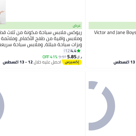
عرض
Victor and Jane Boys
ريوكس ملابس سباحة مكونة من ثلاث قطع 
وملابس واقية من طفح الأكمام، وملائمة ل
وبزات سباحة مبللة، وملابس سباحة سريعة
2
سباحة غطس على الشاطئ
4.4
12
5.85
41% OFF
9.97
د.ك‏
احصل عليه خلال
12 - 13 اغسطس