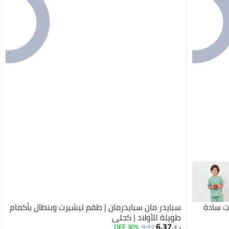
ت سادة
سبايدر مان سبايدرمان | طقم تيشيرت وبنطال بأكمام
طويلة للأولاد | كحلي
6.37
30% OFF
9.17
د.ك‏