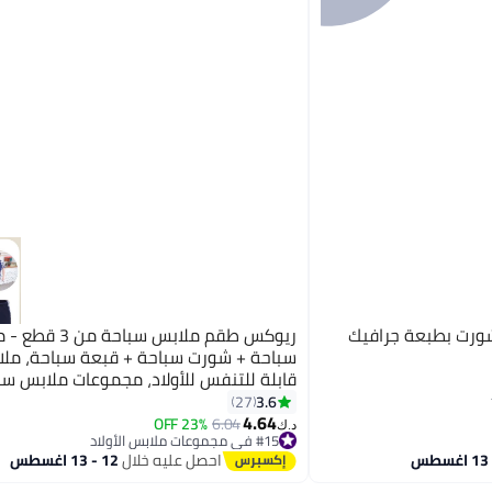
ورت بطبعة جرافيك
ريوكس طقم ملابس سباحة م
سباحة + شورت سباحة + قبعة سباحة، مل
قابلة للتنفس للأولاد، مجموعات ملابس سب
خفيفة الوزن وسريعة الجفاف بأكمام قصير
3.6
27
4.64
للسباحة وركوب الأمواج والاستحمام وحمام
23% OFF
6.04
د.ك‏
#15 في مجموعات ملابس الأولاد
أو ملابس الشاطئ، ملابس سباحة زرقاء داك
#15 في مجموعات ملابس الأولاد
احصل عليه خلال
12 - 13 اغسطس
للتمدد للأولاد، أساسيات الحديقة المائية للأ
النشيطين