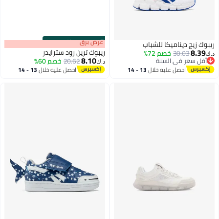
s
00
:
m
عرض برق
00
·
باقي 100%
ريبوك زيج ديناميكا للشباب
8.39
ريبوك ترين رود سترايدر
30.03
خصم 72%
د.ك‏
8.10
أقل سعر في السنة
20.62
خصم 60%
د.ك‏
أقل سعر في السنة
احصل عليه خلال
13 - 14
احصل عليه خلال
13 - 14
اغسطس
اغسطس