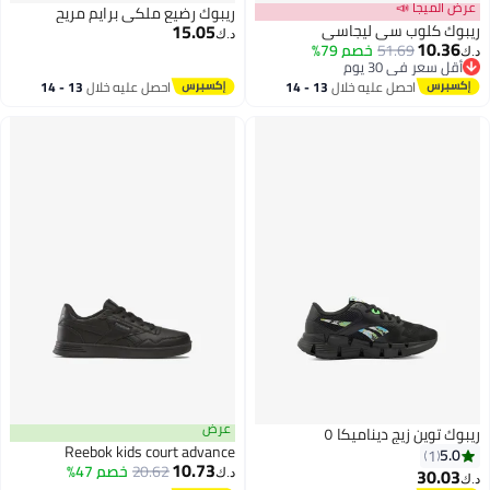
عرض الميجا 📣
ريبوك رضيع ملكي برايم مريح
15.05
ريبوك كلوب سي ليجاسي
د.ك‏
10.36
51.69
خصم 79%
د.ك‏
أقل سعر في 30 يوم
أقل سعر في 30 يوم
احصل عليه خلال
13 - 14
احصل عليه خلال
13 - 14
اغسطس
اغسطس
عرض
ريبوك توين زيج ديناميكا ٥
Reebok kids court advance
5.0
1
10.73
20.62
خصم 47%
30.03
د.ك‏
د.ك‏