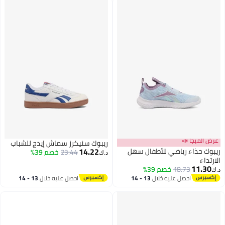
عرض الميجا 📣
ريبوك سنيكرز سماش إيدج للشباب
14.22
ريبوك حذاء رياضي للأطفال سهل
23.44
خصم 39%
د.ك‏
الارتداء
11.30
18.73
خصم 39%
د.ك‏
احصل عليه خلال
13 - 14
احصل عليه خلال
13 - 14
اغسطس
اغسطس