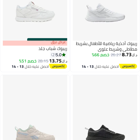
s
00
:
m
عرض برق
00
·
باقي 100%
ريبوك أحذية رياضية للأطفال بشريط
ريبوك شباب جلد
مطاطي وشريط علوي
8.73
5.0
26.27
خصم 66%
2
د.ك‏
13.75
28.15
خصم 51%
د.ك‏
احصل عليه خلال
13 - 14
احصل عليه خلال
13 - 14
اغسطس
اغسطس