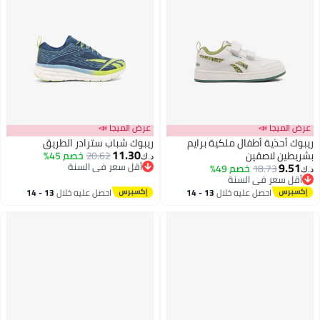
عرض الميجا 📣
عرض الميجا 📣
ريبوك أحذية أطفال ملكية برايم
ريبوك شباب سترادر الطريق
11.30
بشريطين لاصقين
20.62
خصم 45%
د.ك‏
9.51
أقل سعر في السنة
18.73
خصم 49%
د.ك‏
أقل سعر في السنة
أقل سعر في السنة
أقل سعر في السنة
احصل عليه خلال
13 - 14
احصل عليه خلال
13 - 14
اغسطس
اغسطس