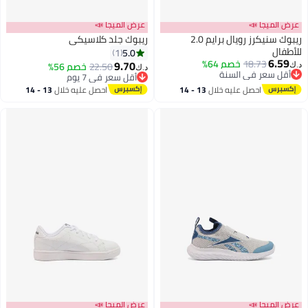
عرض الميجا 📣
عرض الميجا 📣
ريبوك سنيكرز رويال برايم 2.0
ريبوك جلد كلاسيكي
للأطفال
5.0
1
6.59
18.73
خصم 64%
9.70
22.50
خصم 56%
د.ك‏
د.ك‏
أقل سعر في السنة
أقل سعر في 7 يوم
أقل سعر في السنة
أقل سعر في 7 يوم
احصل عليه خلال
13 - 14
احصل عليه خلال
13 - 14
اغسطس
اغسطس
عرض الميجا 📣
عرض الميجا 📣