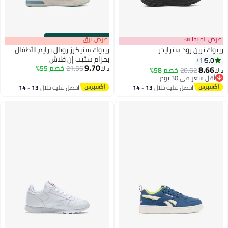
عرض الميجا 📣
s
00
:
m
عرض برق
00
·
باقي 100%
ريبوك ترين رود سترايدر
ريبوك سنيكرز رويال برايم للأطفال
بحزام ستيب إن فلاش
5.0
1
9.70
21.56
خصم 55%
8.66
20.62
خصم 58%
د.ك‏
د.ك‏
أقل سعر في 30 يوم
أقل سعر في 30 يوم
احصل عليه خلال
13 - 14
احصل عليه خلال
13 - 14
اغسطس
اغسطس