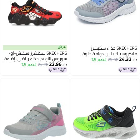
عرض
SKECHERS حذاء سكيشرز
SKECHERS سكتشرز سكتش-أو-
مايكروسبيك بلس-دوامة حلوة،
24.32
سوروس للأولاد، حذاء رياضي بإضاءة،
25.68
خصم 5%
رمادي/متعدد، 13 US للجنسين
د.ك‏
22.96
24.26
خصم 5%
أحمر/أسود، مقاس 13 للأطفال
للأطفال الصغار
د.ك‏
الصغار