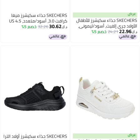
عرض
SKECHERS حذاء سكيشرز ميغا
SKECHERS حذاء سكيشرز للأطفال
كرافت 3.0، أسود/متعدد، 4.5 US
30.62
الأولاد جري إلفيت، أسود/ليموني،
32.26
للجنسين للأطفال الكبار
خصم 5%
د.ك‏
22.96
13 طفل صغير
24.21
خصم 5%
د.ك‏
عرض
SKECHERS حذاء سكيشرز أولاد الترا