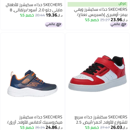
عرض
SKECHERS حذاء سكيشرز للأطفال
SKECHERS حذاء سكيشرز ويفي
مايتي جلو 2.0، أسود/برتقالي، 8
19.36
بيمز-أومبري إكسبريس، نعناع/
للأطفال الصغار
20.44
خصم 5%
د.ك‏
23.96
25.27
خصم 5%
متعدد، 4 الولايات المتحدة للأولاد
د.ك‏
والبنات الكبار
SKECHERS سكتشرز حذاء سريع
SKECHERS حذاء سكيشرز
للشوارع للأولاد، أحمر/أبيض، 2.5
ميكروسبيك أدفانس للأولاد، أزرق/
24.86
26.03
للأطفال الصغار
27.47
خصم 5%
برتقالي، 5 أطفال كبار
26.24
خصم 5%
د.ك‏
د.ك‏