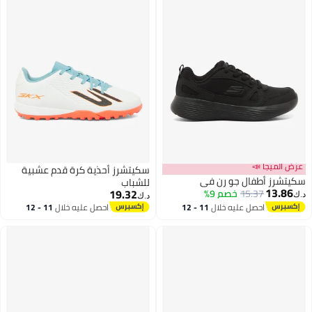
عرض الميجا 📣
سكيتشرز أحذية كرة قدم عشبية
سكيتشرز أطفال جو رن في
للشباب
13.86
19.32
15.37
خصم 9%
د.ك‏
د.ك‏
احصل عليه خلال
11 - 12
احصل عليه خلال
11 - 12
اغسطس
اغسطس