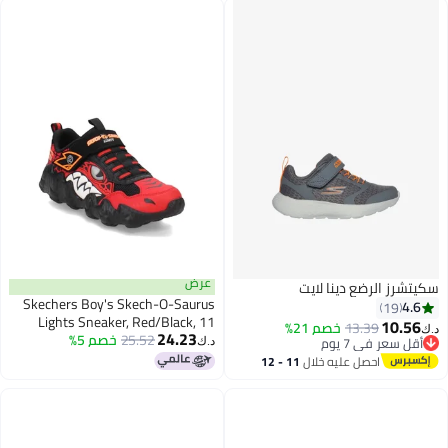
عرض
سكيتشرز الرضع دينا لايت
Skechers Boy's Skech-O-Saurus
4.6
19
Lights Sneaker, Red/Black, 11
10.56
13.39
خصم 21%
د.ك‏
24.23
Little Kid
25.52
خصم 5%
أقل سعر في 7 يوم
د.ك‏
3
أقل سعر في 7 يوم
احصل عليه خلال
11 - 12
اغسطس