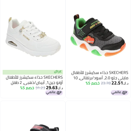
عرض
SKECHERS حذاء سكيشرز للأطفال
SKECHERS حذاء سكيشرز للأطفال
مايتي جلو 2.0، أسود/برتقالي، 10
22.51
أونو جين1، أبيض/ذهبي، 2 طفل
طفل صغير
23.78
خصم 5%
د.ك‏
29.63
صغير
31.23
خصم 5%
د.ك‏