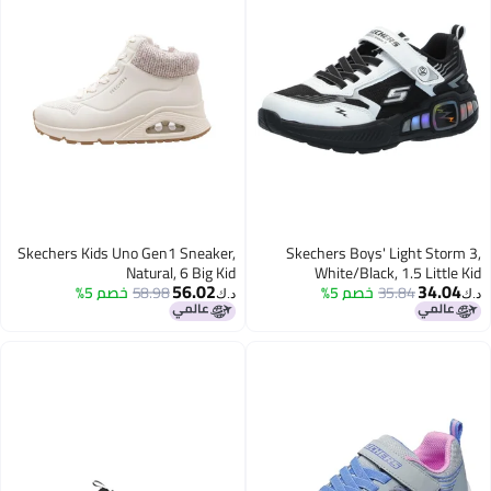
Skechers Kids Uno Gen1 Sneaker,
Skechers Boys' Light Storm 3,
Natural, 6 Big Kid
White/Black, 1.5 Little Kid
56.02
34.04
35.84
خصم 5%
58.98
خصم 5%
د.ك‏
د.ك‏