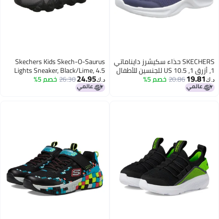
SKECHERS حذاء سكيشرز دايناماتي
Skechers Kids Skech-O-Saurus
1، أزرق 1، 10.5 US للجنسين للأطفال
Lights Sneaker, Black/Lime, 4.5
24.95
19.81
الصغار
20.86
خصم 5%
Big Kid
26.30
خصم 5%
د.ك‏
د.ك‏