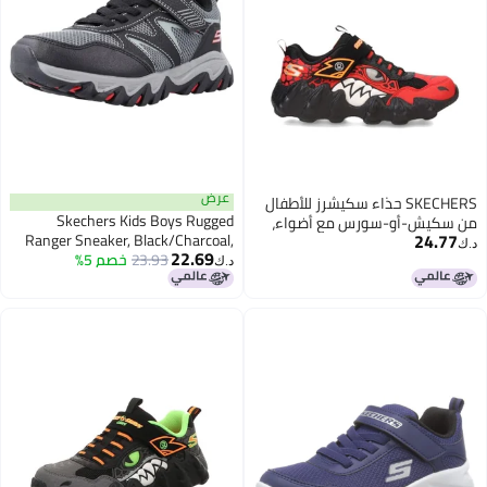
عرض
SKECHERS حذاء سكيشرز للأطفال
Skechers Kids Boys Rugged
من سكيش-أو-سورس مع أضواء،
24.77
Ranger Sneaker, Black/Charcoal,
أحمر/أسود، 3.5 للأطفال الكبار
د.ك‏
22.69
2.5, Little Kid
23.93
خصم 5%
د.ك‏