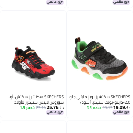
SKECHERS سكتشرز بويز مايتي جلو
SKECHERS سكتشرز سكتش-أو-
2.0-داينو-بولت سنيكر، أسود/
سوروس لايتس سنيكرز للأولاد،
25.76
19.09
برتقالي، 7 تودلر
20.17
خصم 5%
أحمر/أسود، 4.5 كبير للأطفال
27.14
خصم 5%
د.ك‏
د.ك‏