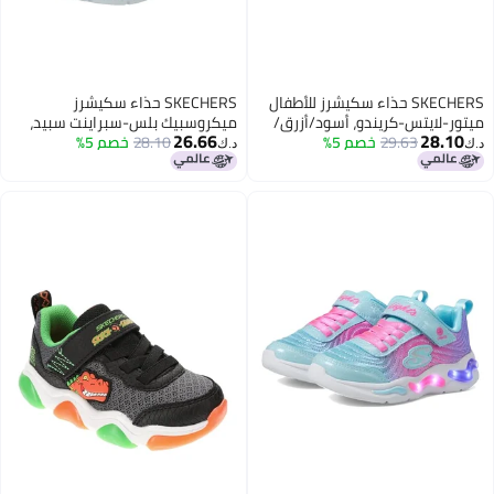
SKECHERS حذاء سكيشرز للأطفال
SKECHERS حذاء سكيشرز
ميتور-لايتس-كريندو، أسود/أزرق/
ميكروسبيك بلس-سبراينت سبيد،
26.66
28.10
ليموني، 4 أطفال كبار
29.63
خصم 5%
28.10
خصم 5%
رمادي/وردي، 11 أمريكي للجنسين
د.ك‏
د.ك‏
للأطفال الصغار