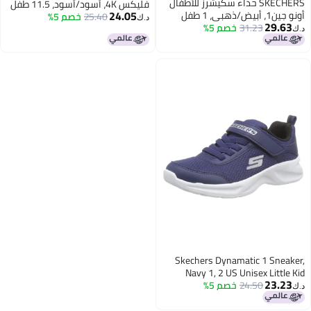
SKECHERS حذاء سكيشرز للأطفال
فليكس 4K، أسود/أسود، 11.5 طفل
24.05
أونو جين1، أبيض/ذهبي، 1 طفل
صغير
25.40
خصم 5%
د.ك‏
29.63
صغير
31.23
خصم 5%
د.ك‏
Skechers Dynamatic 1 Sneaker,
Navy 1, 2 US Unisex Little Kid
23.23
24.50
خصم 5%
د.ك‏