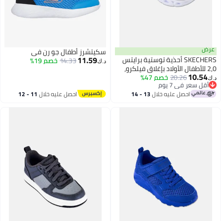
عرض
سكيتشرز أطفال جو رن في
11.59
SKECHERS أحذية توستية برايتس
14.33
خصم 19%
د.ك‏
2,0 للأطفال الأولاد بإغلاق فيلكرو،
10.54
بيج
20.26
خصم 47%
د.ك‏
أقل سعر في 7 يوم
أقل سعر في 7 يوم
احصل عليه خلال
13 - 14
احصل عليه خلال
11 - 12
اغسطس
اغسطس