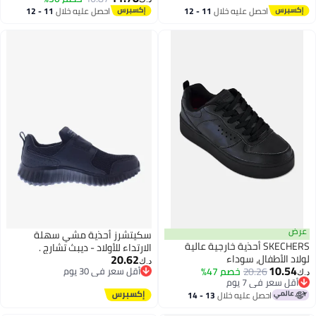
2
احصل عليه خلال
11 - 12
احصل عليه خلال
11 - 12
اغسطس
اغسطس
عرض
سكيتشرز أحذية مشي سهلة
SKECHERS أحذية خارجية عالية
الارتداء للأولاد - ديبث تشارج .
20.62
لولاد الأطفال، سوداء
د.ك‏
10.54
20.26
خصم 47%
أقل سعر في 30 يوم
د.ك‏
أقل سعر في 7 يوم
أقل سعر في 30 يوم
أقل سعر في 7 يوم
احصل عليه خلال
13 - 14
اغسطس