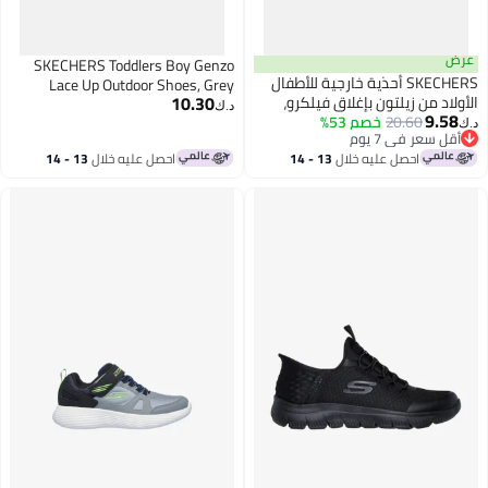
عرض
SKECHERS Toddlers Boy Genzo
SKECHERS أحذية خارجية للأطفال
Lace Up Outdoor Shoes, Grey
10.30
الأولاد من زيلتون بإغلاق فيلكرو،
د.ك‏
9.58
أزرق
20.60
خصم 53%
د.ك‏
أقل سعر في 7 يوم
أقل سعر في 7 يوم
احصل عليه خلال
13 - 14
احصل عليه خلال
13 - 14
اغسطس
اغسطس