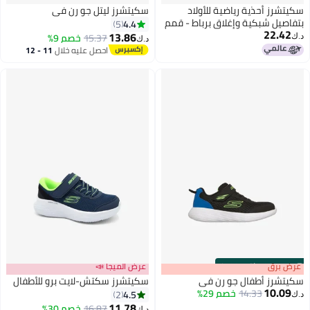
سكيتشرز أحذية رياضية للأولاد
سكيتشرز ليتل جو رن في
بتفاصيل شبكية وإغلاق برباط - قمم
4.4
5
22.42
13.86
15.37
خصم 9%
د.ك‏
د.ك‏
احصل عليه خلال
11 - 12
اغسطس
s
00
:
m
عرض برق
00
·
باقي 100%
عرض الميجا 📣
سكيتشرز أطفال جو رن في
سكيتشرز سكتش-لايت برو للأطفال
10.09
14.33
خصم 29%
4.5
2
د.ك‏
11.78
16.87
خصم 30%
د.ك‏