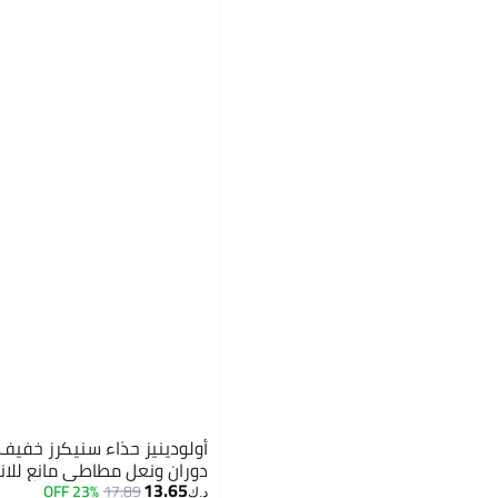
أولودينيز حذاء سنيكرز 
دوران ونعل مطاطي مانع للان
13.65
23% OFF
17.89
د.ك‏