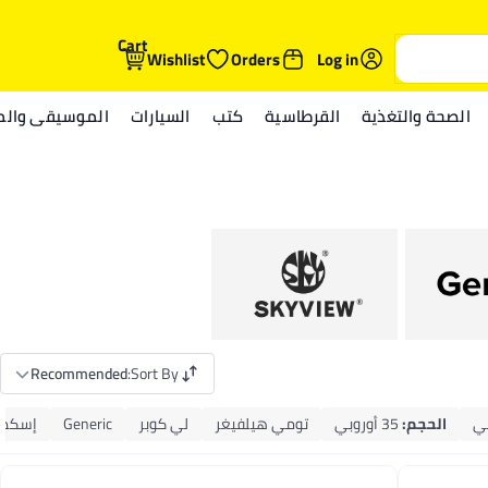
Cart
Wishlist
Orders
Log in
الصحة والتغذية
القرطاسية
كتب
السيارات
الموسيقى والمي
Recommended
:
Sort By
الحجم
:
35 أوروبي
تومي هيلفيغر
لي كوبر
Generic
إسكدني