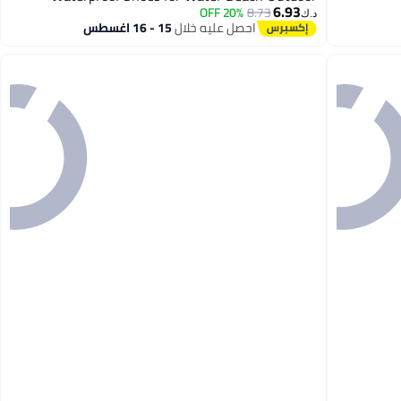
6.93
Playing
20% OFF
8.73
د.ك‏
احصل عليه خلال
15 - 16 اغسطس