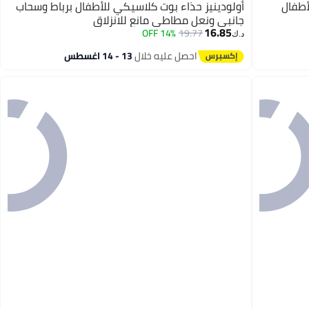
أطفال
أولودينيز حذاء بوت كلاسيكي للأطفال برباط وسحاب
جانبي ونعل مطاطي مانع للانزلاق
16.85
14% OFF
19.77
د.ك‏
احصل عليه خلال
13 - 14 اغسطس