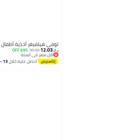
تومي هيلفيغر أحذية أطفال 
12.03
69% OFF
38.98
د.ك‏
أقل سعر في السنة
أقل سعر في السنة
احصل عليه خلال
13 - 14 اغسطس