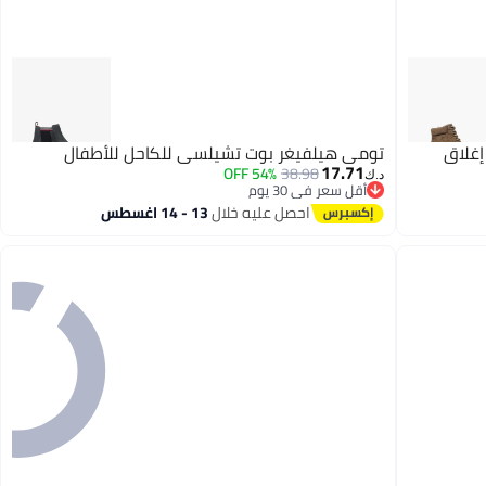
ع إغلاق
تومي هيلفيغر بوت تشيلسي للكاحل للأطفال
17.71
54% OFF
38.98
د.ك‏
أقل سعر في 30 يوم
أقل سعر في 30 يوم
احصل عليه خلال
13 - 14 اغسطس