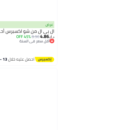
عرض
ال بي ال من شو اكسبرس أحذ
4.86
45% OFF
8.90
د.ك‏
أقل سعر في السنة
أقل سعر في السنة
احصل عليه خلال
13 - 14 اغسطس