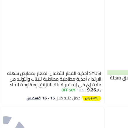
SYOSI أحذية المطر للأطفال الصغار بمقابض سهلة
غلاق بعجلة
الارتداء أحذية مطاطية مطاطية للبنات والأولاد من
مادة إي في إيه غير قابلة للانزلاق ومقاومة للماء
9.26
للاستخدام في الماء والشاطئ واللعب في الهواء
50% OFF
18.53
د.ك‏
الطلق
احصل عليه خلال
15 - 16 اغسطس