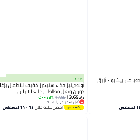
عرض
يا من بيكابو - أزرق
أولودينيز حذاء سنيكرز خفيف للأطفال بإ
دوران ونعل مطاطي مانع للانزلاق
13.65
23% OFF
17.89
د.ك‏
أقل سعر في السنة
أقل سعر في السنة
احصل عليه خلال
13 - 14 اغسطس