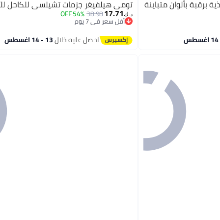
 برقبة بألوان متباينة
تومي هيلفيغر جزمات تشيلسي للكاحل لل
17.71
54% OFF
38.98
د.ك‏
أقل سعر في 7 يوم
أقل سعر في 7 يوم
احصل عليه خلال
13 - 14 اغسطس