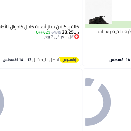
كالفن كلاين جينز أحذية كاحل كاجوال للأطف
ية جلدية بسحاب
23.25
62% OFF
61.19
د.ك‏
أقل سعر في 7 يوم
أقل سعر في 7 يوم
احصل عليه خلال
13 - 14 اغسطس