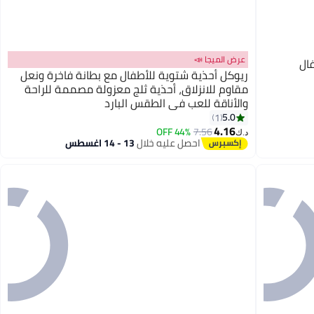
عرض الميجا 📣
ال
ريوكل أحذية شتوية للأطفال مع بطانة فاخرة ونعل
مقاوم للانزلاق، أحذية ثلج معزولة مصممة للراحة
والأناقة للعب في الطقس البارد
5.0
1
4.16
44% OFF
7.56
د.ك‏
احصل عليه خلال
13 - 14 اغسطس