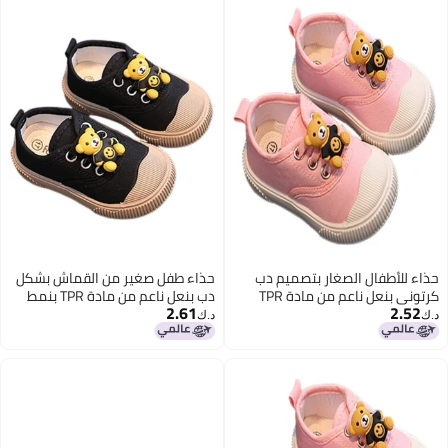
حذاء للأطفال الصغار بتصميم دب
حذاء طفل صغير من القماش بشكل
كرتوني بنعل ناعم من مادة TPR
دب بنعل ناعم من مادة TPR بنمط
2.61
2.52
ونعل قماشي.
كرتوني
د.ك‏
د.ك‏