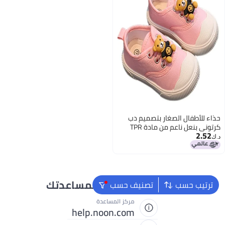
حذاء للأطفال الصغار بتصميم دب
كرتوني بنعل ناعم من مادة TPR
2.52
ونعل قماشي.
د.ك‏
نحن دائماً جاهزون لمساعدتك
ترتيب حسب
تصنيف حسب
مركز المساعدة
help.noon.com