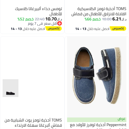
TOMS أحذية تومز الكلاسيكية
تومس حذاء ألبيرغاتا كلاسيك
القابلة للانزلاق للأطفال من قماش
للأطفال
10.70
6.21
18.80
خصم 66%
22.40
خصم 52%
د.ك‏
د.ك‏
أقل سعر في 7 يوم
أقل سعر في 7 يوم
احصل عليه خلال
13 - 14
احصل عليه خلال
13 - 14
اغسطس
اغسطس
عرض
TOMS أحذية تومز يوت الشبابية من
Peppermint أحذية لوفرز للأولاد مع
قماش ألبرغاتا سهلة الارتداء