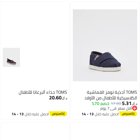
TOMS أحذية تومز القماشية
TOMS حذاء ألبرغاتا للأطفال
20.60
الكلاسيكية للأطفال من الأولاد
د.ك‏
5.31
17.90
خصم 70%
بتصميم سهل الارتداء
د.ك‏
أقل سعر في 7 يوم
أقل سعر في 7 يوم
احصل عليه خلال
13 - 14
احصل عليه خلال
13 - 14
اغسطس
اغسطس