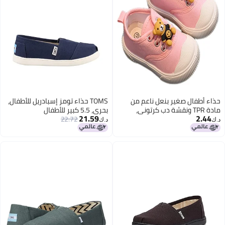
حذاء أطفال صغير بنعل ناعم من
TOMS حذاء تومز إسبادريل للأطفال،
مادة TPR ونقشة دب كرتوني،
بحري، 5.5 كبير للأطفال
21.59
2.44
مصنوع من القماش، لون وردي،
22.72
د.ك‏
د.ك‏
مقاس 23