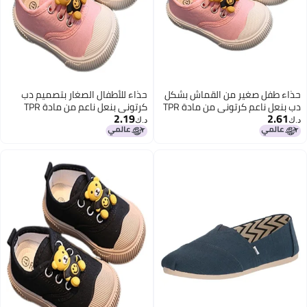
حذاء طفل صغير من القماش بشكل
حذاء للأطفال الصغار بتصميم دب
دب بنعل ناعم كرتوني من مادة TPR
كرتوني بنعل ناعم من مادة TPR
2.19
2.61
ونعل قماشي.
د.ك‏
د.ك‏