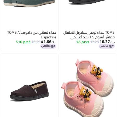
TOMS حذاء تومز إسبادريل للأطفال،
حذاء نسائي من TOMS Alpargata
قماش أسود، 1.5 كيد أمريكي
Espadrille
41.66
16.37
17.25
خصم 5%
46.29
خصم 10%
د.ك‏
د.ك‏