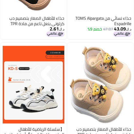
حذاء نسائي من TOMS Alpargata
حذاء للأطفال الصغار بتصميم دب
Espadrille
كرتوني بنعل ناعم من مادة TPR
2.61
43.09
47.87
خصم 9%
ونعل قماشي.
د.ك‏
د.ك‏
حذاء للأطفال الصغار بتصميم دب
【سلسلة الرياضية للأطفال