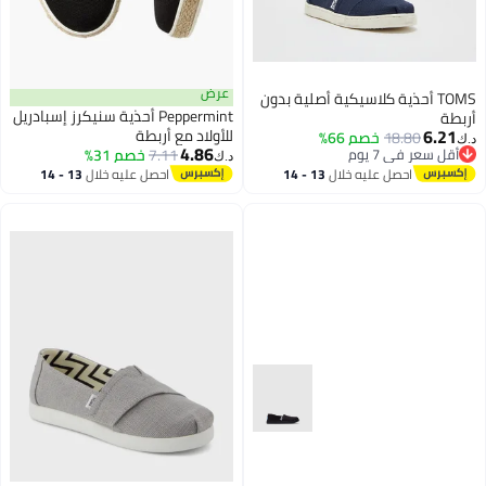
عرض
TOMS أحذية كلاسيكية أصلية بدون
Peppermint أحذية سنيكرز إسبادريل
أربطة
6.21
للأولاد مع أربطة
18.80
خصم 66%
د.ك‏
4.86
أقل سعر في 7 يوم
7.11
خصم 31%
د.ك‏
2
أقل سعر في 7 يوم
احصل عليه خلال
13 - 14
احصل عليه خلال
13 - 14
اغسطس
اغسطس