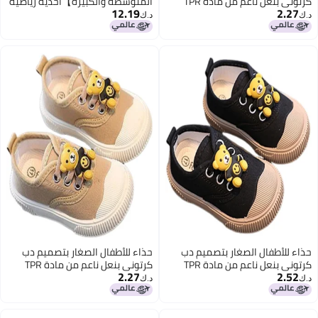
كرتوني بنعل ناعم من مادة TPR
المتوسطة والكبيرة】أحذية رياضية
12.19
2.27
ونعل قماشي.
للأطفال، أحذية موضة الربيع/الخريف،
د.ك‏
د.ك‏
أحذية رياضية بيضاء قابلة للتنفس،
أحذية قماشية
حذاء للأطفال الصغار بتصميم دب
حذاء للأطفال الصغار بتصميم دب
كرتوني بنعل ناعم من مادة TPR
كرتوني بنعل ناعم من مادة TPR
2.27
2.52
ونعل قماشي.
ونعل قماشي.
د.ك‏
د.ك‏