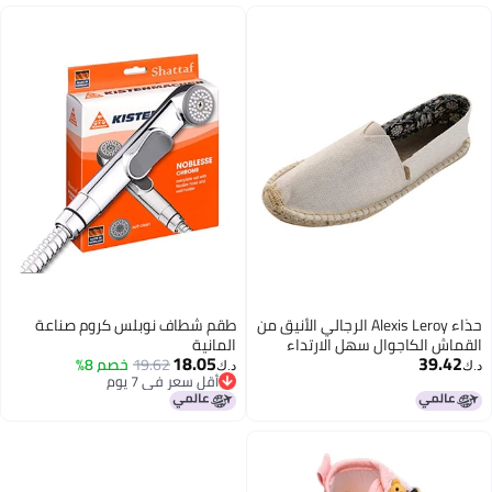
حذاء Alexis Leroy الرجالي الأنيق من
طقم شطاف نوبلس كروم صناعة
القماش الكاجوال سهل الارتداء
المانية
18.05
39.42
على قماش مسطح
19.62
خصم 8%
د.ك‏
د.ك‏
أقل سعر في 7 يوم
أقل سعر في 7 يوم