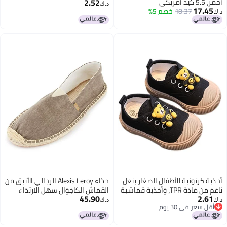
2.52
أحمر، 5.5 كيد أمريكي
د.ك‏
17.45
18.37
خصم 5%
د.ك‏
أحذية كرتونية للأطفال الصغار بنعل
حذاء Alexis Leroy الرجالي الأنيق من
ناعم من مادة TPR، وأحذية قماشية
القماش الكاجوال سهل الارتداء
45.90
2.61
قابلة للتهوية للأطفال الصغار -
على قماش مسطح
د.ك‏
د.ك‏
أقل سعر في 30 يوم
تصميم دب لطيف وبنية خفيفة الوزن
أقل سعر في 30 يوم
للأطفال الصغار.