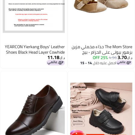
The Mom Store حذاء مخملي مزين
YEARCON Yierkang Boys' Leather
بزهور بيوتي على الحزام - بيج
Shoes Black Head Layer Cowhide
11.18
3.70
Student Leather Shoes Boys'
25% OFF
4.96
د.ك‏
د.ك‏
Performance Shoes Black Size 32
احصل عليه خلال
14 - 15
اغسطس