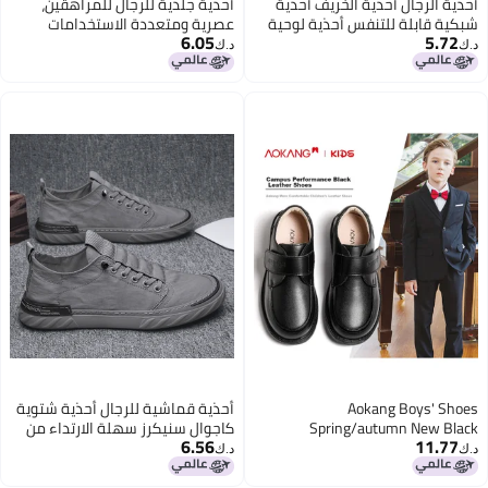
أحذية الرجال أحذية الخريف أحذية
أحذية جلدية للرجال للمراهقين،
شبكية قابلة للتنفس أحذية لوحية
عصرية ومتعددة الاستخدامات
6.05
5.72
للأولاد أحذية رياضية عادية باللونين
لطلاب المدارس المتوسطة
د.ك‏
د.ك‏
الأسود والأبيض أحذية بيضاء للرجال
والابتدائية، أحذية جلدية صغيرة
للأطفال، أحذية عصرية للأولاد
Aokang Boys' Shoes
أحذية قماشية للرجال أحذية شتوية
Spring/autumn New Black
كاجوال سنيكرز سهلة الارتداء من
6.56
11.77
Genuine Leather Soft Bottom
قماش حرير الجليد أحذية عمل
د.ك‏
د.ك‏
Shoes For Boys Student Children
عصرية للرجال الأولاد الشباب ذات
Performance Single Shoes
النعل السميك