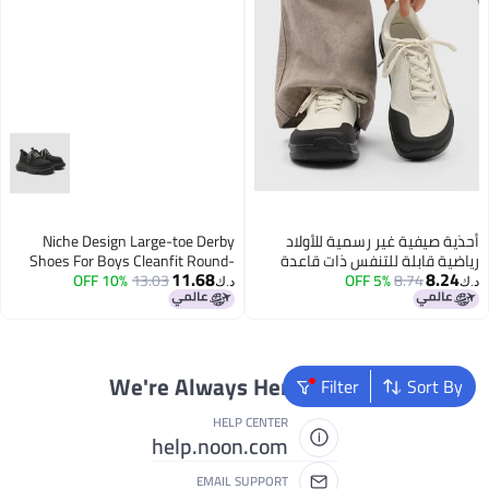
أحذية صيفية غير رسمية للأولاد
Niche Design Large-toe Derby
رياضية قابلة للتنفس ذات قاعدة
Shoes For Boys Cleanfit Round-
11.68
8.24
8.74
5% OFF
ناعمة أحذية تنقل للرجال والنساء
13.03
10% OFF
toe Retro Matte High-end Leather
د.ك‏
د.ك‏
عشاق 78801-78802-K
Shoes 6cm Heightening
We're Always Here To Help
Filter
Sort By
HELP CENTER
help.noon.com
EMAIL SUPPORT