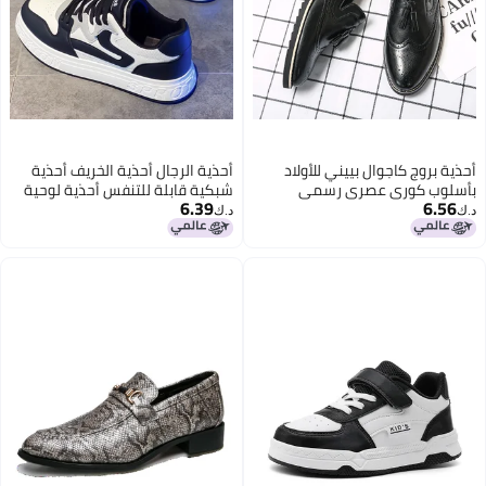
أحذية بروج كاجوال بييني للأولاد
أحذية الرجال أحذية الخريف أحذية
بأسلوب كوري عصري رسمي
شبكية قابلة للتنفس أحذية لوحية
6.39
6.56
بريطاني جلد أسود سهل الارتداء
للأولاد أحذية رياضية عادية باللونين
د.ك‏
د.ك‏
الأسود والأبيض أحذية بيضاء للرجال
2