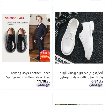
للأطفال، أحذية عصرية للأولاد
أحذية جلدية صغيرة بيضاء للأولاد،
Aokang Boys' Leather Shoes
بدلات عمل، طلاب، شباب، عرسان،
Spring/autumn New Style Boys'
11.18
6.81
موضة بريطانية، أحذية عصرية
Student Performance Shoes
د.ك‏
د.ك‏
Children's British Style Big Kids
Black Single Shoes