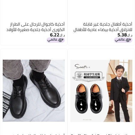
أحذية أطفال جلدية غير قابلة
أحذية كاجوال للرجال على الطراز
للانزلاق أحذية بيضاء عادية للأطفال
الكوري أحذية جلدية صغيرة للأولاد
6.22
5.38
المتوسطين والكبار طلاب الحرم
موضة بريطانية نمط جلد الثعبان
د.ك‏
د.ك‏
الجامعي أحذية لوحية متوافقة مع
للشباب أحذية لاصقة للاحتفال على
الجميع
الإنترنت