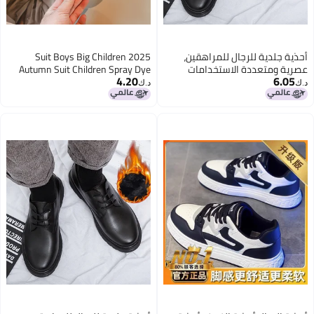
أحذية جلدية للرجال للمراهقين،
2025 Suit Boys Big Children
عصرية ومتعددة الاستخدامات
Autumn Suit Children Spray Dye
4.20
6.05
لطلاب المدارس المتوسطة
Gradient Torre Shoes
د.ك‏
د.ك‏
والابتدائية، أحذية جلدية صغيرة
2
للأطفال، أحذية عصرية للأولاد