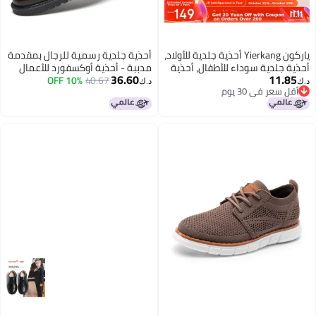
یاركون Yierkang أحذية جلدية للأولاد،
أحذية جلدية رسمية للرجال بمقدمة
أحذية جلدية سوداء للأطفال، أحذية
مدببة - أحذية أوكسفورد للأعمال
36.60
11.85
طلابية من جلد البقر الفاخر الصيفي،
40.67
10% OFF
الرسمية لحفلات الزفاف في المكتب
د.ك‏
د.ك‏
أقل سعر في 30 يوم
أحذية أداء للأولاد، أسود، المقاس 28
أقل سعر في 30 يوم