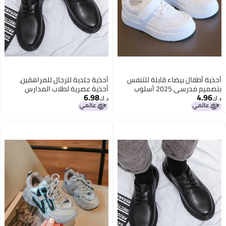
أحذية أطفال بيضاء قابلة للتنفس
أحذية جلدية للرجال للمراهقين،
بتصميم مدرسي 2025 أسلوب
أحذية عصرية لطلاب المدارس
6.98
4.96
كوري أحذية غير رسمية متعددة
الثانوية والابتدائية وطلاب المدارس
د.ك‏
د.ك‏
الاستخدامات ذات نعل صلب للأولاد
المتوسطة، أحذية جلدية صغيرة
والبنات
للأطفال، أحذية عصرية للأولاد