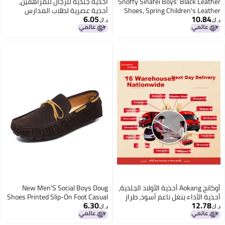
Snoffy Sinafei Boys' Black Leather
أحذية جلدية للرجال للمراهقين،
Shoes, Spring Children's Leather
أحذية عصرية لطلاب المدارس
6.05
10.84
Shoes, Performance Shoes, School
الثانوية والابتدائية وطلاب المدارس
د.ك‏
د.ك‏
Performance Shoes, Big Kids'
المتوسطة، أحذية جلدية صغيرة
Soft-soled Flats, Glossy Black, Size
للأطفال، أحذية عصرية للأولاد
31
أوكانج Aokang أحذية الأولاد الجلدية،
New Men'S Social Boys Doug
أحذية الأداء بنعل ناعم أسود، طراز
Shoes Printed Slip-On Foot Casual
6.30
12.78
ربيعي وخريفي جديد لأحذية الأطفال،
Shoes Plus Size Live Driving Men
د.ك‏
د.ك‏
أحذية أداء جلدية طبيعية بالطراز
البريطاني للأطفال الأكبر سنًا