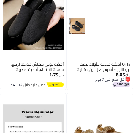
Qi Ta أحذية جلدية للأولاد بنمط
أحذية بوني قماش جديدة لربيع،
بريطاني - أسود، نعل لين، مثالية
سهلة الارتداء، أحذية عصرية
1.79
6.05
للمدرسة والمناسبات
متعددة الاستخدامات، أحذية للأولاد
د.ك‏
د.ك‏
أقل سعر في 7 يوم
الاجتماعيين، أحذية قيادة للرجال
أقل سعر في 7 يوم
احصل عليه خلال
13 - 14
اغسطس