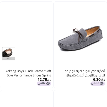
أحذية دوغ الاجتماعية الجديدة
Aokang Boys' Black Leather Soft
للرجال والأولاد، أحذية كاجوال
Sole Performance Shoes Spring
12.78
6.30
مطبوعة سهلة الارتداء، مقاسات
And Autumn New Children's Shoes
د.ك‏
د.ك‏
كبيرة، مناسبة للقيادة
British Style Genuine Leather
Performance Shoes For Older
Children