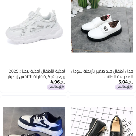
حذاء أطفال جلد صغير بأربطة سوداء
أحذية الأطفال أحذية بيضاء 2025
للمدرسة للطلاب
ربيع وشبكية قابلة للتنفس زر دوار
4.96
5.04
للأطفال في المدارس الابتدائية
د.ك‏
د.ك‏