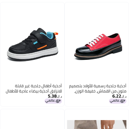
أحذية جلدية رسمية للأولاد بتصميم
أحذية أطفال جلدية غير قابلة
ملون من القماش، خفيفة الوزن،
للانزلاق أحذية بيضاء عادية للأطفال
5.38
6.22
منخفضة، مزودة بأربطة، أحذية لوفر
المتوسطين والكبار طلاب الحرم
د.ك‏
د.ك‏
رسمية
الجامعي أحذية لوحية متناسقة مع
2
كل شيء