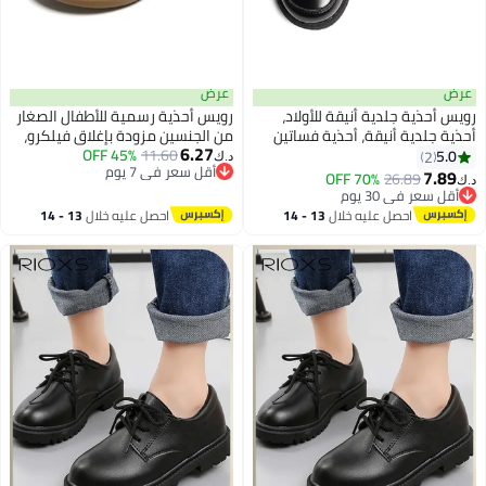
عرض
عرض
رويس أحذية جلدية أنيقة للأولاد،
رويس أحذية رسمية للأطفال الصغار
أحذية جلدية أنيقة، أحذية فساتين
من الجنسين مزودة بإغلاق فيلكرو،
6.27
ريترو أنيقة، أحذية كلاسيكية مميزة
11.60
45% OFF
أحذية بنعل ناعم ومضاد للانزلاق،
5.0
2
د.ك‏
2
أقل سعر في 7 يوم
للزي المدرسي الموحد، أحذية
أحذية جلدية كلاسيكية أنيقة
7.89
70% OFF
26.89
د.ك‏
أقل سعر في 7 يوم
مريحة مانعة للانزلاق للأولاد، مناسبة
للأطفال، مناسبة للارتداء اليومي
أقل سعر في 30 يوم
أقل سعر في 30 يوم
للارتداء اليومي والرسمي
والرسمي
احصل عليه خلال
13 - 14
احصل عليه خلال
13 - 14
اغسطس
اغسطس