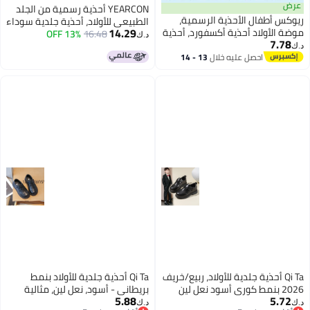
عرض
YEARCON أحذية رسمية من الجلد
ريوكس أطفال الأحذية الرسمية،
الطبيعي للأولاد، أحذية جلدية سوداء
14.29
موضة الأولاد أحذية أكسفورد، أحذية
16.48
13% OFF
للأطفال، أحذية أداء متعددة
د.ك‏
7.78
الزي المدرسي للأولاد، أحذية الزي
الاستخدامات لموسم المدرسة
د.ك‏
الرسمي/غير الرسمي، أحذية
احصل عليه خلال
13 - 14
والمناسبات الجامعية
اغسطس
كلاسيكية بأصابع القدم المستديرة
مع قفل الخوذة والحلقة، أحذية
جلدية مريحة، أحذية زفاف للأطفال
الصغار طفل كبير، أحذية الأداء
الأسود للأطفال أحذية الأطفال
Qi Ta أحذية جلدية للأولاد، ربيع/خريف
Qi Ta أحذية جلدية للأولاد بنمط
2026 بنمط كوري أسود نعل لين
بريطاني - أسود، نعل لين، مثالية
5.88
5.72
للأداء المدرسي
للمدرسة والمناسبات
د.ك‏
د.ك‏