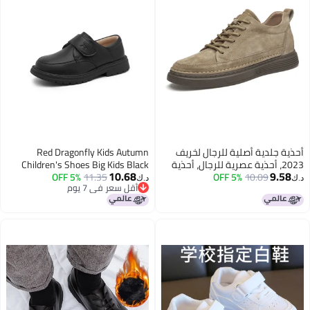
أحذية جلدية أصلية للرجال لخريف
Red Dragonfly Kids Autumn
2023، أحذية عصرية للرجال، أحذية
Children's Shoes Big Kids Black
10.68
9.58
10.09
5% OFF
جلدية صغيرة للرجال، أحذية كاجوال
11.35
5% OFF
Girls Soft Sole Student Boys
د.ك‏
د.ك‏
أقل سعر في 7 يوم
للرجال
Leather Shoes Q53ad004 Black
أقل سعر في 7 يوم
Size 36