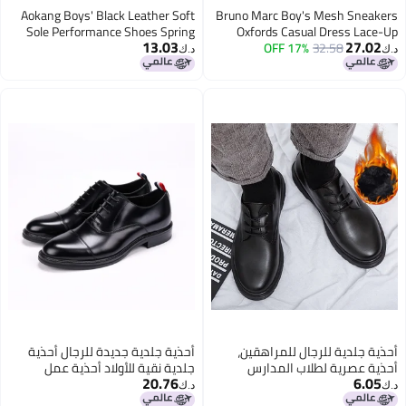
Aokang Boys' Black Leather Soft
Bruno Marc Boy's Mesh Sneakers
Sole Performance Shoes Spring
Oxfords Casual Dress Lace-Up
13.03
27.02
And Autumn New Children's
Lightweight Walking Shoes,Size 6
17% OFF
32.58
د.ك‏
د.ك‏
British Style Genuine Leather
Big Kid,Brown,SBOX2503K
Performance Shoes For Older
Children
أحذية جلدية للرجال للمراهقين،
أحذية جلدية جديدة للرجال أحذية
أحذية عصرية لطلاب المدارس
جلدية نقية للأولاد أحذية عمل
20.76
6.05
الثانوية والابتدائية وطلاب المدارس
رسمية لأعمال الزفاف رأس دائري
د.ك‏
د.ك‏
المتوسطة، أحذية جلدية صغيرة