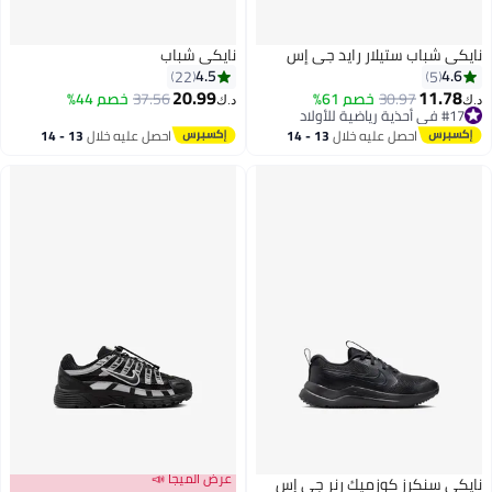
نايكي شباب ستيلار رايد جي إس
نايكي شباب
4.5
4.6
22
5
20.99
11.78
30.97
خصم 61%
37.56
خصم 44%
د.ك‏
د.ك‏
#17 في أحذية رياضية للأولاد
6
19
#17 في أحذية رياضية للأولاد
احصل عليه خلال
13 - 14
احصل عليه خلال
13 - 14
اغسطس
اغسطس
عرض الميجا 📣
نايكي سنكرز كوزميك رنر جي إس