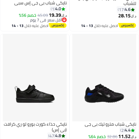
نايكي شباب بي جي إس سبي
للشباب
4.0
1
4.6
17
19.39
28.15
45.09
خصم 56%
د.ك‏
د.ك‏
أقل سعر في 7 يوم
أقل سعر في 7 يوم
احصل عليه خلال
13 - 14
احصل عليه خلال
13 - 14
اغسطس
اغسطس
نايكي شباب مترو تيك بي جي
نايكي حذاء كورت بورو لو ري كرافت
(بي إس)
4.4
2
11.52
4.8
47
32.86
خصم 64%
د.ك‏