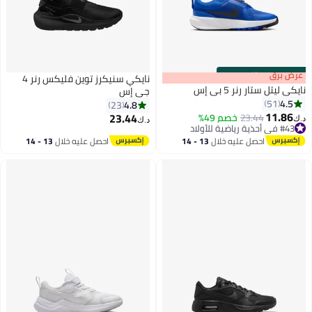
s
00
:
m
عرض برق
00
·
باقي 100%
نايكي سنيكرز توين فليكس رنر 4
نايكي ليتل ستار رنر 5 بي إس
جي إس
4.5
51
4.8
23
11.86
23.44
23.44
خصم 49%
د.ك‏
د.ك‏
11
10
#43 في أحذية رياضية للأولاد
#43 في أحذية رياضية للأولاد
احصل عليه خلال
13 - 14
احصل عليه خلال
13 - 14
اغسطس
اغسطس