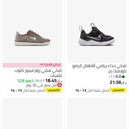
عرض الميجا 📣
نايكي حذاء رياضي للأطفال الرضع
نايكي مبابي زوم فيبور كلوب
كوزميك رنر
للشباب
5.0
11
18.45
26.27
خصم 29%
21.56
د.ك‏
د.ك‏
7
أقل سعر في 30 يوم
أقل سعر في 30 يوم
احصل عليه خلال
13 - 14
احصل عليه خلال
13 - 14
اغسطس
اغسطس