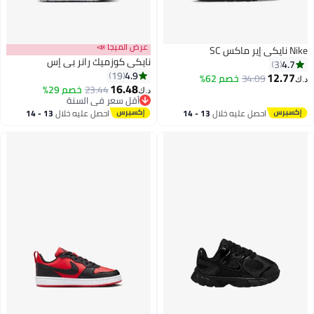
عرض الميجا 📣
Nike نايكي إير ماكس SC
نايكي كوزميك رانر بي إس
4.7
3
4.9
19
12.77
34.09
خصم 62%
د.ك‏
16.48
23.44
خصم 29%
د.ك‏
8
أقل سعر في السنة
أقل سعر في السنة
احصل عليه خلال
13 - 14
احصل عليه خلال
13 - 14
اغسطس
اغسطس