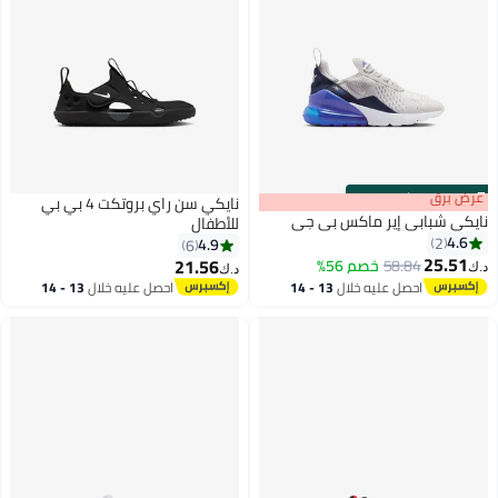
s
00
:
m
عرض برق
00
·
باقي 100%
نايكي سن راي بروتكت 4 بي بي
نايكي شبابي إير ماكس بي جي
للأطفال
4.6
2
4.9
6
25.51
21.56
58.84
خصم 56%
د.ك‏
د.ك‏
5
احصل عليه خلال
13 - 14
احصل عليه خلال
13 - 14
اغسطس
اغسطس