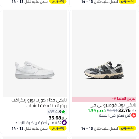
#38 في أحذية رياضية للأولاد
احصل عليه خلال
13 - 14
احصل عليه خلال
13 - 14
اغسطس
اغسطس
عرض الميجا 📣
نايكي حذاء كورت بورو ريكرافت
نايكي يوث فوميرو بي جي
برقبة منخفضة للشباب
32.76
54.51
خصم 39%
4.3
85
د.ك‏
أقل سعر في السنة
35.68
د.ك‏
أقل سعر في السنة
9
#32 في أحذية رياضية للأولاد
#32 في أحذية رياضية للأولاد
احصل عليه خلال
13 - 14
احصل عليه خلال
13 - 14
اغسطس
اغسطس