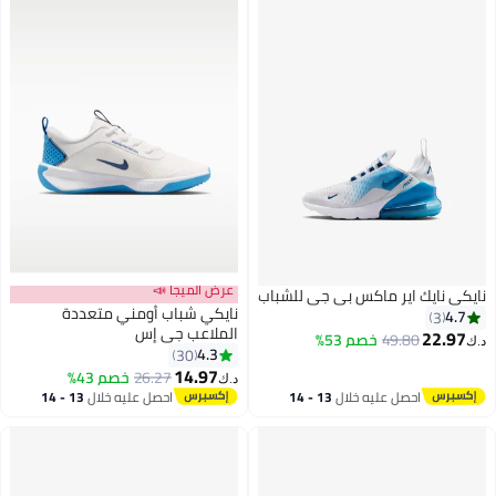
عرض الميجا 📣
نايكي نايك اير ماكس بي جي للشباب
نايكي شباب أومني متعددة
4.7
3
الملاعب جي إس
22.97
49.80
خصم 53%
د.ك‏
4.3
30
4
7
14.97
26.27
خصم 43%
د.ك‏
احصل عليه خلال
13 - 14
احصل عليه خلال
13 - 14
اغسطس
اغسطس