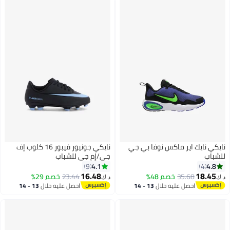
نايكي نايك اير ماكس نوفا بي جي
نايكي جونيور فيبور 16 كلوب إف
للشباب
جي/إم جي للشباب
4.1
4.8
9
4
16.48
18.45
35.68
خصم 48%
23.44
خصم 29%
د.ك‏
د.ك‏
احصل عليه خلال
13 - 14
احصل عليه خلال
13 - 14
اغسطس
اغسطس