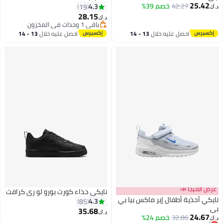
25.42
42.27
خصم 39%
4.3
19
د.ك‏
28.15
د.ك‏
9
باقي 1 وحدات في المخزون
باقي 1 وحدات في المخزون
احصل عليه خلال
13 - 14
احصل عليه خلال
13 - 14
اغسطس
اغسطس
عرض الميجا 📣
نايكي حذاء كورت بورو لو ري كرافت
نايكي أحذية أطفال إير ماكس بيا بي
4.3
85
بي
35.68
د.ك‏
24.67
32.86
خصم 24%
د.ك‏
9