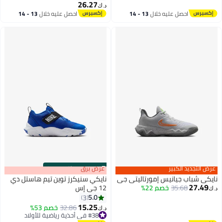
26.27
د.ك‏
9
احصل عليه خلال
13 - 14
احصل عليه خلال
13 - 14
اغسطس
اغسطس
عرض التجديد الكبير
s
00
:
m
عرض برق
00
·
باقي 100%
نايكي شباب جيانيس إمورتاليتي جي
نايكي سنيكرز توين تيم هاستل دي
27.49
35.68
خصم 22%
12 جي إس
د.ك‏
5.0
3
5
15.25
32.86
خصم 53%
د.ك‏
#38 في أحذية رياضية للأولاد