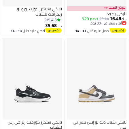
عرض الميجا 📣
نايكي سنيكرز كورت بورو لو
نايكي رضيع
ريكرافت للشباب
16.48
23.44
خصم 29%
4.3
85
د.ك‏
أقل سعر في 30 يوم
35.68
د.ك‏
أقل سعر في 30 يوم
9
احصل عليه خلال
13 - 14
احصل عليه خلال
13 - 14
اغسطس
اغسطس
نايكي شباب دنك لو إيس بلس بي
نايكي سنكرز كوزميك رنر جي إس
جي
للشباب