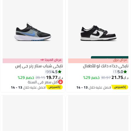
s
00
:
m
عرض برق
00
·
باقي 100%
عرض الميجا 📣
نايكي حذاء دانك لو للأطفال
نايكي شباب ستار رنر جي إس
4.5
5.0
99
1
19.77
21.75
30.97
خصم 29%
28.15
خصم 29%
د.ك‏
د.ك‏
11
أقل سعر في السنة
أقل سعر في السنة
احصل عليه خلال
13 - 14
احصل عليه خلال
13 - 14
اغسطس
اغسطس