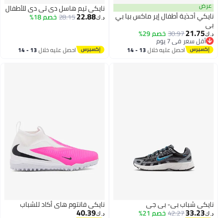
عرض
نايكي تيم هاسل دي تي دي للأطفال
22.88
نايكي أحذية أطفال إير ماكس بيا بي
28.15
خصم 18%
د.ك‏
بي
21.75
30.97
خصم 29%
د.ك‏
4
أقل سعر في 7 يوم
أقل سعر في 7 يوم
احصل عليه خلال
13 - 14
احصل عليه خلال
13 - 14
اغسطس
اغسطس
نايكي شباب بي- بي جي
نايكي فانتوم هاي أكاد للشباب
40.39
33.23
42.27
خصم 21%
د.ك‏
د.ك‏