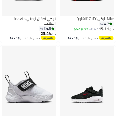
Nike نايكي C1TY 'الشارع'
نايكي أطفال أومني متعددة
الملاعب
4.7
4
15.11
4.5
41
40.47
خصم 62%
د.ك‏
23.44
د.ك‏
4
احصل عليه خلال
13 - 14
احصل عليه خلال
13 - 14
اغسطس
اغسطس