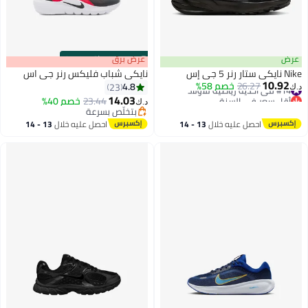
عرض
s
00
:
m
عرض برق
00
·
باقي 100%
Nike نايكي ستار رنر 5 جي إس
نايكي شباب فليكس رنر جي اس
10.92
#14 في أحذية رياضية للأولاد
26.27
خصم 58%
4.8
23
د.ك‏
أقل سعر في السنة
14.03
23.44
خصم 40%
د.ك‏
#14 في أحذية رياضية للأولاد
11
بتخلّص بسرعة
بتخلّص بسرعة
احصل عليه خلال
13 - 14
احصل عليه خلال
13 - 14
اغسطس
اغسطس