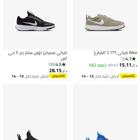
Nike نايكي C1TY 'الشارع'
نايكي سنيكرز توين ستار رنر 5 جي
اس
4.7
3
15.11
4.5
99
40.47
خصم 62%
د.ك‏
28.15
د.ك‏
11
احصل عليه خلال
13 - 14
احصل عليه خلال
13 - 14
اغسطس
اغسطس