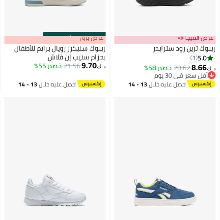
عرض الميجا 📣
s
00
:
m
عرض برق
00
·
باقي 100%
ريبوك ترين رود سترايدر
ريبوك سنيكرز رويال برايم للأطفال
بحزام ستيب إن فلاش
5.0
1
9.70
21.56
خصم 55%
8.66
20.62
خصم 58%
د.ك‏
د.ك‏
أقل سعر في 30 يوم
أقل سعر في 30 يوم
احصل عليه خلال
13 - 14
احصل عليه خلال
13 - 14
اغسطس
اغسطس