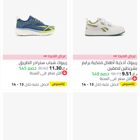
عرض الميجا 📣
عرض الميجا 📣
ريبوك أحذية أطفال ملكية برايم
ريبوك شباب سترادر الطريق
11.30
بشريطين لاصقين
20.62
خصم 45%
د.ك‏
9.51
أقل سعر في السنة
18.73
خصم 49%
د.ك‏
أقل سعر في السنة
أقل سعر في السنة
أقل سعر في السنة
احصل عليه خلال
13 - 14
احصل عليه خلال
13 - 14
اغسطس
اغسطس