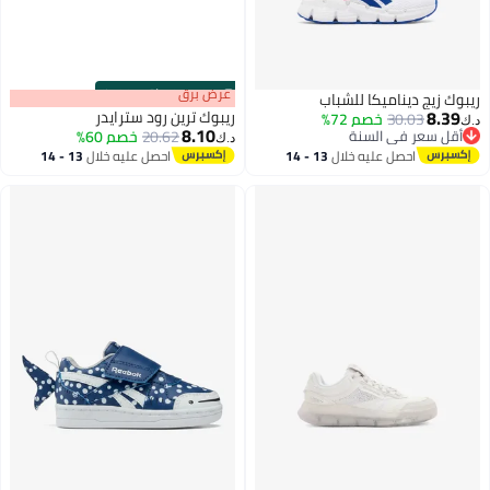
s
00
:
m
عرض برق
00
·
باقي 100%
ريبوك زيج ديناميكا للشباب
8.39
ريبوك ترين رود سترايدر
30.03
خصم 72%
د.ك‏
8.10
أقل سعر في السنة
20.62
خصم 60%
د.ك‏
أقل سعر في السنة
احصل عليه خلال
13 - 14
احصل عليه خلال
13 - 14
اغسطس
اغسطس