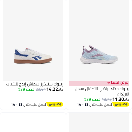
عرض الميجا 📣
ريبوك سنيكرز سماش إيدج للشباب
14.22
ريبوك حذاء رياضي للأطفال سهل
23.44
خصم 39%
د.ك‏
الارتداء
11.30
18.73
خصم 39%
د.ك‏
احصل عليه خلال
13 - 14
احصل عليه خلال
13 - 14
اغسطس
اغسطس