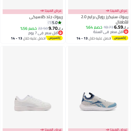
عرض الميجا 📣
عرض الميجا 📣
ريبوك سنيكرز رويال برايم 2.0
ريبوك جلد كلاسيكي
للأطفال
5.0
1
6.59
18.73
خصم 64%
9.70
22.50
خصم 56%
د.ك‏
د.ك‏
أقل سعر في السنة
أقل سعر في 7 يوم
أقل سعر في السنة
أقل سعر في 7 يوم
احصل عليه خلال
13 - 14
احصل عليه خلال
13 - 14
اغسطس
اغسطس
عرض الميجا 📣
عرض الميجا 📣