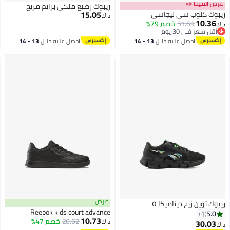
عرض الميجا 📣
ريبوك رضيع ملكي برايم مريح
15.05
ريبوك كلوب سي ليجاسي
د.ك‏
10.36
51.69
خصم 79%
د.ك‏
أقل سعر في 30 يوم
أقل سعر في 30 يوم
احصل عليه خلال
13 - 14
احصل عليه خلال
13 - 14
اغسطس
اغسطس
عرض
ريبوك توين زيج ديناميكا ٥
Reebok kids court advance
5.0
1
10.73
20.62
خصم 47%
30.03
د.ك‏
د.ك‏