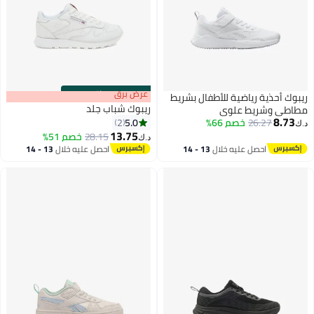
s
00
:
m
عرض برق
00
·
باقي 100%
ريبوك أحذية رياضية للأطفال بشريط
ريبوك شباب جلد
مطاطي وشريط علوي
8.73
5.0
26.27
خصم 66%
2
د.ك‏
13.75
28.15
خصم 51%
د.ك‏
احصل عليه خلال
13 - 14
احصل عليه خلال
13 - 14
اغسطس
اغسطس