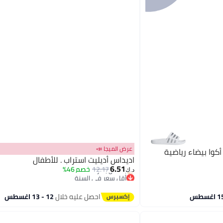
عرض الميجا 📣
رياضية
اديداس أديليت استراب . للأطفال
6.51
12.17
خصم 46%
د.ك‏
أقل سعر في السنة
بتخلّص بسرعة
أقل سعر في السنة
احصل عليه خلال
12 - 13 اغسطس