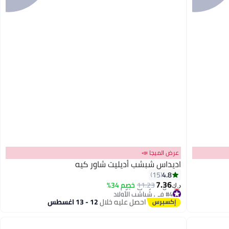
عرض الميجا 📣
اديداس شبشب أديليت شاور كيه
4.8
15
7.36
11.23
خصم 34%
د.ك‏
#4 في شباشب الأولاد
أقل سعر في 7 يوم
احصل عليه خلال
12 - 13 اغسطس
#4 في شباشب الأولاد