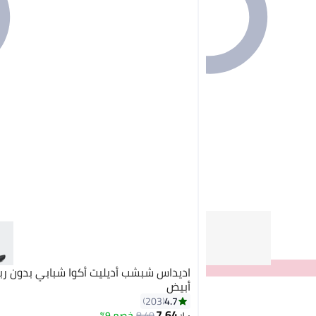
اديداس شبشب أديليت أكوا شبابي بدون رب
أبيض
4.7
203
7.64
8.40
خصم 9%