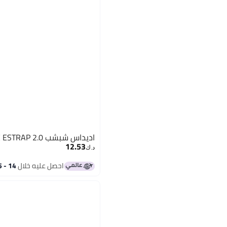
اديداس شبشب ADILETTE ESTRAP 2.0 للأطفال
12.53
د.ك‏
احصل عليه خلال
14 - 15 اغسطس