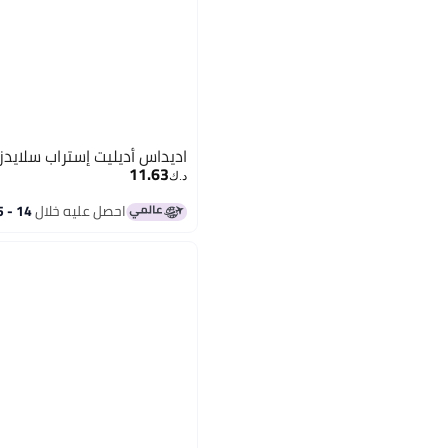
اديداس أديليت إستراب سلايدز
11.63
د.ك‏
احصل عليه خلال
14 - 15 اغسطس