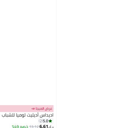
عرض الميجا 📣
اديداس أديليت لوميا للشباب
5.0
2
6.61
13.12
خصم 49%
د.ك‏