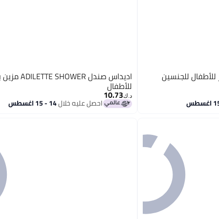
 للأطفال للجنسين
اديداس صندل TE SHOWER
للأطفال
10.73
د.ك‏
احصل عليه خلال
14 - 15 اغسطس