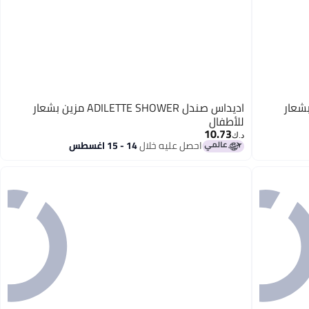
ADILET مزين بشعار
اديداس صندل ADILETTE SHOWER مزين بشعار
للأطفال
10.73
د.ك‏
احصل عليه خلال
14 - 15 اغسطس