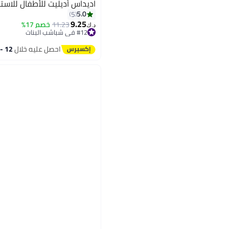
اديداس أديليت للأطفال للاست
5.0
5
9.25
11.23
خصم 17%
د.ك‏
#12 في شباشب البنات
2
#12 في شباشب البنات
احصل عليه خلال
12 - 13 اغسطس