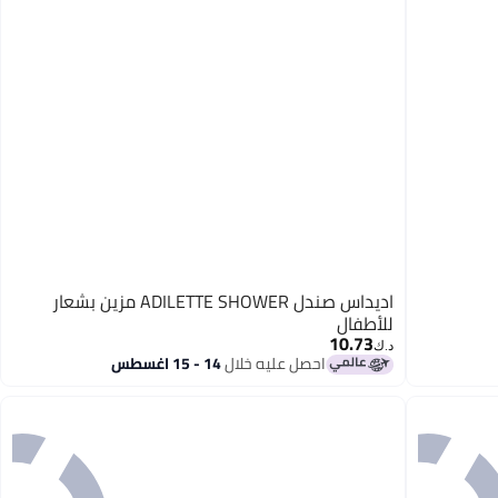
اديداس صندل ADILETTE SHOWER مزين بشعار
للأطفال
10.73
د.ك‏
احصل عليه خلال
14 - 15 اغسطس