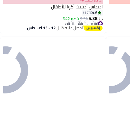
عرض الميجا 📣
اديداس أديليت أكوا للأطفال
4.6
170
5.38
9.34
خصم 42%
د.ك‏
3
#6 في شباشب البنات
أقل سعر في 7 يوم
احصل عليه خلال
12 - 13 اغسطس
#6 في شباشب البنات