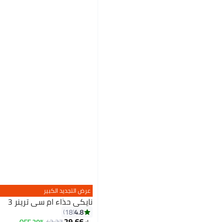
عرض التجديد الكبير
نايكي حذاء ام سي ترينر 3
4.8
18
29.66
أقل سعر في 7 يوم