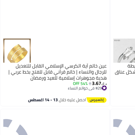
يطة
عين خاتم آية الكرسي الإسلامي القابل للتعديل
 شكل عناق
للرجال والنساء | خاتم قرآني قابل للفتح بخط عربي |
هدية مجوهرات إسلامية للعيد ورمضان
3.67
54% OFF
8
د.ك‏
#29 في خواتم النساء
#29 في خواتم النساء
احصل عليه خلال
13 - 14 اغسطس