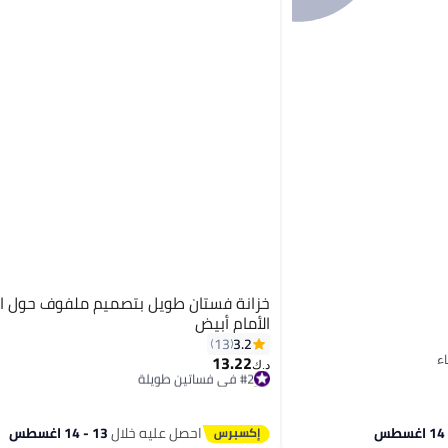
خزانة فستان طويل بتصميم ملفوف حول ا
الأمام أبيض
3.2
13
13.22
#2 في فساتين طويلة
د.ك‏
تم بيع +10 مؤخرًا
#2 في فساتين طويلة
احصل عليه خلال
13 - 14 اغسطس