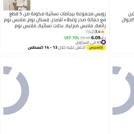
من
رويس مجموعة بيجامات نسائية مكونة من 5 قطع
ة كاجوال
مع حمالة صدر وغطاء للصدر، فستان نوم، ملابس نوم
رائعة، ملابس منزلية، بدلات نسائية، ملابس نوم
مطبوعة بالورود، ملابس داخلية، رداء، ملابس داخلية،
3.4
142
6.09
شورت، صيف وربيع
70% OFF
20.48
د.ك‏
#3 في السراويل
#3 في السراويل
احصل عليه خلال
13 - 14 اغسطس