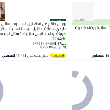
Best Seller
 نسائية بيضاء قصيرة
جليدي، حمالة، دانتيل، بيجاما نسائية، ستان
طويلة، رداء، ملابس منزلية، فستان نوم 
#1 في البيجامات وملابس النوم
وسادة، ملابس نسائية للربيع والخريف، ملا
4.2
62
أقل سعر في 7 يوم
صلبة
8.74
68% OFF
27.98
تم بيع +10 مؤخرًا
د.ك‏
#1 في البيجامات وملابس النوم
احصل عليه خلال
13 - 14 اغسطس