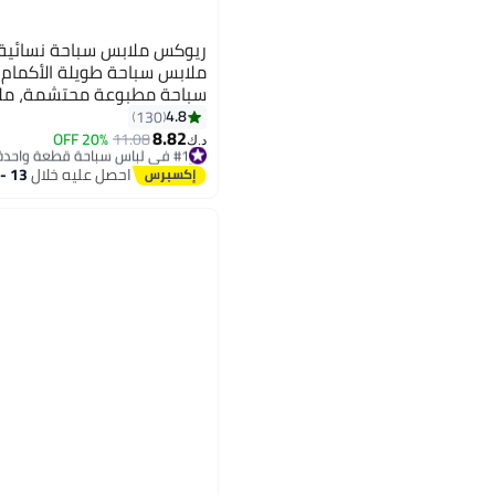
ريوكس ملابس سباحة نسائية
ملابس سباحة طويلة الأكمام 
سباحة مطبوعة محتشمة، ملا
أمامية للسيطرة على البطن، 
4.8
130
3
8.82
للسيدات، ملابس سباحة للتزلج
20% OFF
11.08
#1 في لباس سباحة قطعة واحدة
د.ك‏
تم بيع +20 مؤخرًا
التزلج على الماء، الغوص، الت
#1 في لباس سباحة قطعة واحدة
احصل عليه خلال
13 - 14 اغسطس
والعطلات الشاطئية