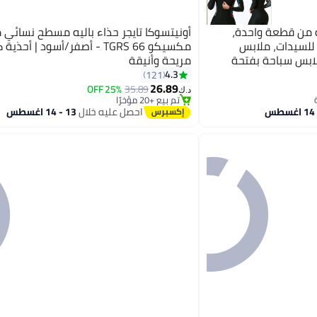
 من قطعة واحدة،
أونيتسوكا تايجر حذاء باليه مسطح نسائي 
للسيدات، ملابس
مكسيكو 66 TGRS - أصفر/أسود | أحذي
بس سباحة بفتحة
مريحة وأنيقة
ملابس سباحة رياضية
4.3
121
13
 على الماء، للسباحة،
26.89
25% OFF
35.89
د.ك‏
تم بيع +20 مؤخرًا
زلج على الماء، الغطس
تم بيع +20 مؤخرًا
احصل عليه خلال
13 - 14 اغسطس