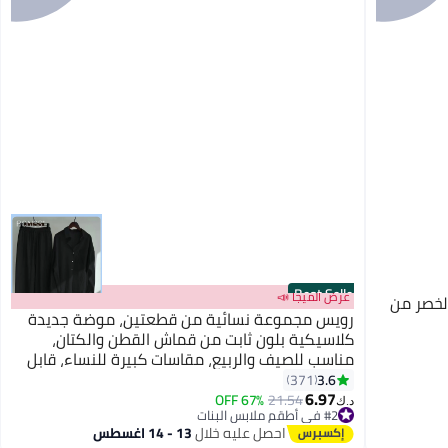
Best Seller
عرض الميجا 📣
لخصر من
رويس مجموعة نسائية من قطعتين، موضة جديدة
كلاسيكية بلون ثابت من قماش القطن والكتان،
مناسب للصيف والربيع، مقاسات كبيرة للنساء، قابل
للتنفس وبارد، قميص طويل الأكمام بياقة، بنطلون
3.6
371
واسع.
6.97
67% OFF
21.54
د.ك‏
#2 في أطقم ملابس البنات
#2 في أطقم ملابس البنات
احصل عليه خلال
13 - 14 اغسطس