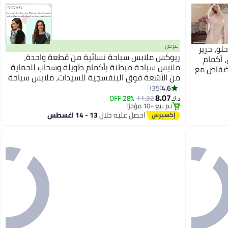
عرض
رويس طقم من قطعتين، ثوب نوم نسائي حلو، حرير
ريوكس ملابس سباحة نسائية من قطعة واحدة،
، أكمام
ملابس سباحة مبطنة بأكمام طويلة وسحاب للحماية
فضفاض مع
من الأشعة فوق البنفسجية للسيدات، ملابس سباحة
بس منزلية
3
#10 في لباس سباحة قطعة واحدة
مطبوعة بسحاب أمامي للتحكم في البطن، ملابس
4.6
35
أقل سعر في 7 يوم
8.07
سباحة رياضية من قطعة واحدة مع سروال قصير
28% OFF
11.32
تم بيع +10 مؤخرًا
د.ك‏
#10 في لباس سباحة قطعة واحدة
للحماية من أشعة الشمس، مجموعة ملابس سباحة
احصل عليه خلال
13 - 14 اغسطس
نسائية، بدلة سباحة للتزلج على الماء للسباحة في
المسبح، التدريب في المسبح، التزلج على الماء،
الغوص والمزيد