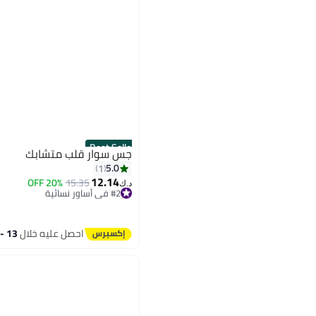
Best Seller
جس سوار قلب متشابك
5.0
1
12.14
20% OFF
15.35
#2 في أساور نسائية
د.ك‏
تم بيع +20 مؤخرًا
#2 في أساور نسائية
احصل عليه خلال
13 - 14 اغسطس