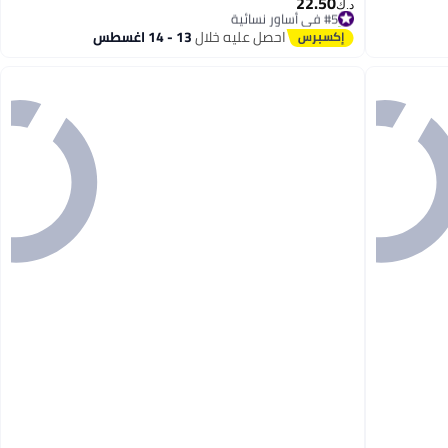
22.50
#5 في أساور نسائية
د.ك‏
تم بيع +10 مؤخرًا
#5 في أساور نسائية
احصل عليه خلال
13 - 14 اغسطس