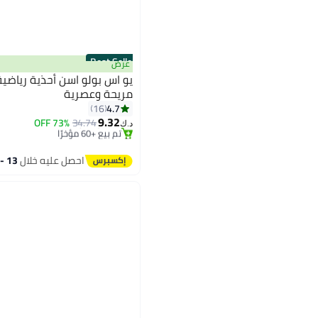
Best Seller
عرض
يو اس بولو اسن أحذية رياضية
مريحة وعصرية
#1 في سنيكرز نسائية منخفضة
4.7
16
بتخلّص بسرعة
9.32
73% OFF
34.74
تم بيع +60 مؤخرًا
د.ك‏
#1 في سنيكرز نسائية منخفضة
احصل عليه خلال
13 - 14 اغسطس