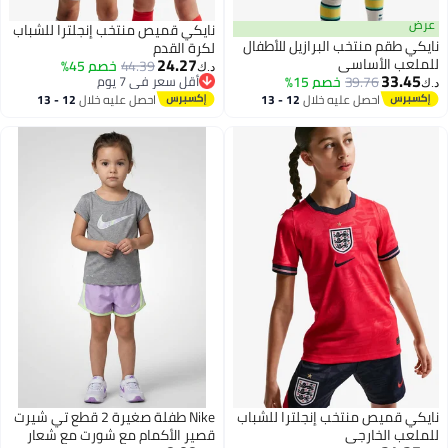
عرض
نايكي قميص منتخب إنجلترا للشباب
نايكي طقم منتخب البرازيل للأطفال
لكرة القدم
24.27
للملعب الأساسي
44.39
خصم 45%
د.ك‏
33.45
39.76
خصم 15%
أقل سعر في 7 يوم
د.ك‏
أقل سعر في 7 يوم
احصل عليه خلال
12 - 13
احصل عليه خلال
12 - 13
اغسطس
اغسطس
نايكي قميص منتخب إنجلترا للشباب
Nike طفلة صغيرة 2 قطع تي شيرت
للملعب الخارجي
قصير الأكمام مع شورت مع شعار