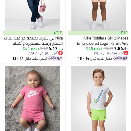
عرض
عرض
Nike Toddlers Girl 2 Pieces
Nike تي شيرت بطبعة جرافيك لبنات
Embroidered Logo T-Shirt And
الصغار برقبة مستديرة وأكمام
4.17
7.84
15.13
Shorts Set, Peach
خصم 48%
قصيرة، وردي
7.17
خصم 41%
د.ك‏
د.ك‏
أقل سعر في 7 يوم
أقل سعر في 7 يوم
أقل سعر في 7 يوم
أقل سعر في 7 يوم
احصل عليه خلال
14 - 15
احصل عليه خلال
14 - 15
اغسطس
اغسطس