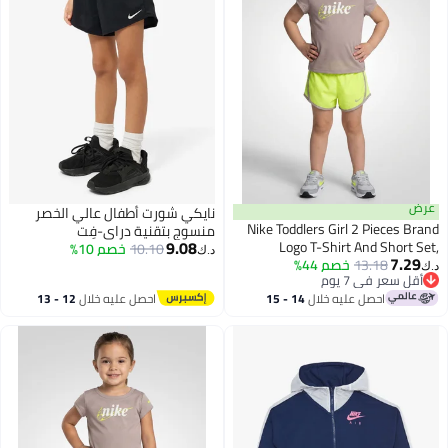
عرض
نايكي شورت أطفال عالي الخصر
Nike Toddlers Girl 2 Pieces Brand
منسوج بتقنية دراي-فِت
9.08
Logo T-Shirt And Short Set,
10.10
خصم 10%
د.ك‏
7.29
Multicolor
13.18
خصم 44%
د.ك‏
2
أقل سعر في 7 يوم
أقل سعر في 7 يوم
احصل عليه خلال
14 - 15
احصل عليه خلال
12 - 13
اغسطس
اغسطس