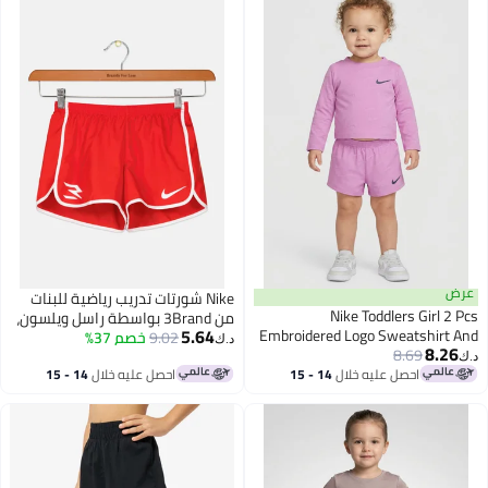
عرض
Nike شورتات تدريب رياضية للبنات
Nike Toddlers Girl 2 Pcs
من 3Brand بواسطة راسل ويلسون،
5.64
Embroidered Logo Sweatshirt And
أحمر
9.02
خصم 37%
د.ك‏
8.26
Shorts Set, Purple
8.69
د.ك‏
احصل عليه خلال
14 - 15
احصل عليه خلال
14 - 15
اغسطس
اغسطس