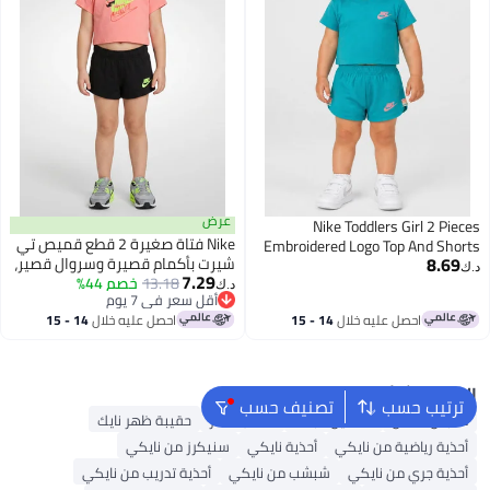
عرض
Nike Toddlers Girl 2 Pieces
Nike فتاة صغيرة 2 قطع قميص تي
Embroidered Logo Top And Shorts
8.69
شيرت بأكمام قصيرة وسروال قصير،
Set, Turquoise
د.ك‏
7.29
متعدد الألوان
13.18
خصم 44%
د.ك‏
أقل سعر في 7 يوم
أقل سعر في 7 يوم
احصل عليه خلال
14 - 15
احصل عليه خلال
14 - 15
اغسطس
اغسطس
البحث الشائع
ترتيب حسب
تصنيف حسب
ملابس اطفال
فساتين للبنات
حقائب ظهر
حقيبة ظهر نايك
أحذية رياضية من نايكي
أحذية نايكي
سنيكرز من نايكي
أحذية جري من نايكي
شبشب من نايكي
أحذية تدريب من نايكي