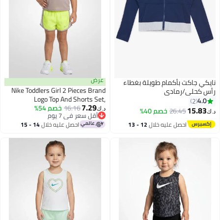
عرض
نايكي جاكت بأكمام طويلة بغطاء
Nike Toddlers Girl 2 Pieces Brand
رأس كحلي/رمادي
Logo Top And Shorts Set,
4.0
2
7.29
Multicolor
16.16
خصم 54%
15.83
26.45
خصم 40%
د.ك‏
د.ك‏
أقل سعر في 7 يوم
أقل سعر في 7 يوم
احصل عليه خلال
12 - 13
احصل عليه خلال
14 - 15
اغسطس
اغسطس