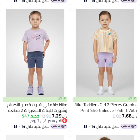
احصل عليه خلال
14 - 15
احصل عليه خلال
14 - 15
اغسطس
اغسطس
عرض
عرض
Nike Toddlers Girl 2 Pieces Graphic
Nike طقم تي شيرت قصير الأكمام
Print Short Sleeve T-Shirt With
وشورت للبنات الصغيرات 2 قطعة
7.29
7.68
8.08
Shorts Set, Multicolor
13.98
خصم 47%
بشعار العلامة التجارية، متعدد
د.ك‏
د.ك‏
أقل سعر في 7 يوم
الألوان
أقل سعر في 7 يوم
احصل عليه خلال
14 - 15
احصل عليه خلال
14 - 15
اغسطس
اغسطس