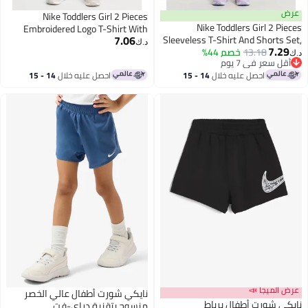
عرض
Nike Toddlers Girl 2 Pieces
Nike Toddlers Girl 2 Pieces
Embroidered Logo T-Shirt With
7.06
Sleeveless T-Shirt And Shorts Set,
Shorts Set, Mint Green
د.ك‏
7.29
Multicolor
13.18
خصم 44%
د.ك‏
أقل سعر في 7 يوم
أقل سعر في 7 يوم
احصل عليه خلال
14 - 15
احصل عليه خلال
14 - 15
اغسطس
اغسطس
عرض الميجا 📣
نايكي شورت أطفال عالي الخصر
نايكي شورت أطفال برباط
منسوج بتقنية دراي-فت