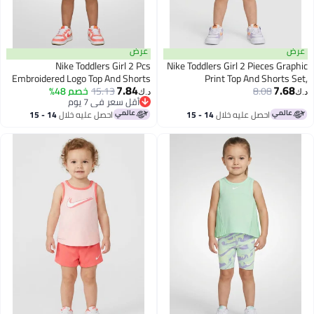
عرض
عرض
Nike Toddlers Girl 2 Pcs
Nike Toddlers Girl 2 Pieces Graphic
Embroidered Logo Top And Shorts
Print Top And Shorts Set,
7.84
7.68
Multicolor
8.08
15.13
Set, Bright Peach
خصم 48%
د.ك‏
د.ك‏
أقل سعر في 7 يوم
أقل سعر في 7 يوم
احصل عليه خلال
14 - 15
احصل عليه خلال
14 - 15
اغسطس
اغسطس