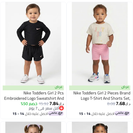
عرض
عرض
Nike Toddlers Girl 2 Pcs
Nike Toddlers Girl 2 Pieces Brand
Embroidered Logo Sweatshirt And
Logo T-Shirt And Shorts Set,
7.84
7.68
Multicolor
8.08
15.92
Shorts Set, Black
خصم 50%
د.ك‏
د.ك‏
أقل سعر في 7 يوم
أقل سعر في 7 يوم
احصل عليه خلال
14 - 15
احصل عليه خلال
14 - 15
اغسطس
اغسطس