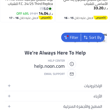
لأساسي للشباب
F.C. 24/25 Third Replica للشباب
33.20
5.0
1
.ك‏
14.04
49% OFF
27.81
د.ك‏
احصل عليه خلال
15 - 16
احصل عليه خلال
16 - 17
اغسطس
اغسطس
Popular Searches
Filter
Sort By
ملابس اطفال
فساتين للبنات
We're Always Here To Help
HELP CENTER
help.noon.com
EMAIL SUPPORT
الإلكترونيات
الجوالات
الأزياء
التابلت
أزياء نسائية
المطبخ والأجهزة المنزلية
اللابتوبات