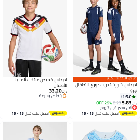
عرض التجديد الكبير
اديداس قميص منتخب ألمانيا
ديداس شورت تدريب دوري للأطفال
للأطفال
33.20
يرو
د.ك‏
بتخلّص بسرعة
5.0
1
3
بتخلّص بسرعة
5.83
29% OFF
8.23
.ك‏
أقل سعر في 7 يوم
أقل سعر في 7 يوم
احصل عليه خلال
15 - 16
احصل عليه خلال
15 - 16
اغسطس
اغسطس