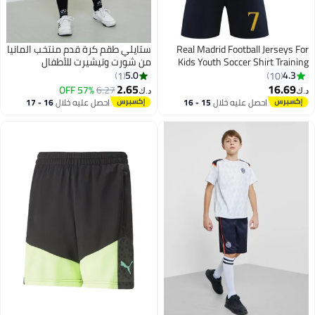
Real Madrid Football Jerseys Fo
ستايلي طقم كرة قدم منتخب المانيا
Kids Youth Soccer Shirt Trainin
من شورت وتيشيرت للأطفال
uniform Sui
5.0
4.3
1
10
2.65
16.69
57% OFF
6.27
.ك‏
د.ك‏
احصل عليه خلال
15 - 16
احصل عليه خلال
16 - 17
اغسطس
اغسطس