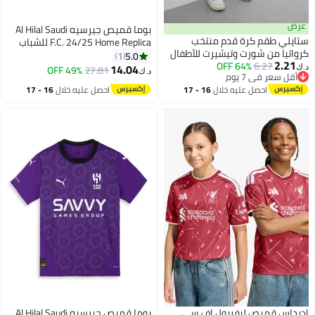
عرض
بوما قميص جيرسيه Al Hilal Saudi
تايلي طقم كرة قدم منتخب
F.C. 24/25 Home Replica للشباب
رواتيا من شورت وتيشيرت للأطفال
5.0
1
2.21
64% OFF
6.27
14.04
49% OFF
27.81
.ك‏
د.ك‏
أقل سعر في 7 يوم
أقل سعر في 7 يوم
احصل عليه خلال
16 - 17
احصل عليه خلال
16 - 17
اغسطس
اغسطس
ديداس قميص ليفربول إف سي
بوما قميص جيرسيه Al Hilal Saudi