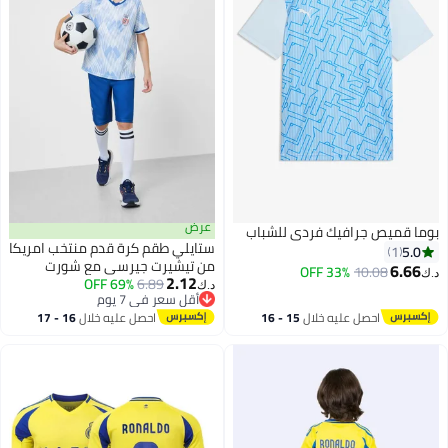
عرض
وما قميص جرافيك فردي للشباب
ستايلي طقم كرة قدم منتخب امريكا
5.0
1
من تيشيرت جيرسي مع شورت
6.66
33% OFF
10.08
.ك‏
2.12
للأولاد
6.89
69% OFF
د.ك‏
أقل سعر في 7 يوم
أقل سعر في 7 يوم
احصل عليه خلال
15 - 16
احصل عليه خلال
16 - 17
اغسطس
اغسطس