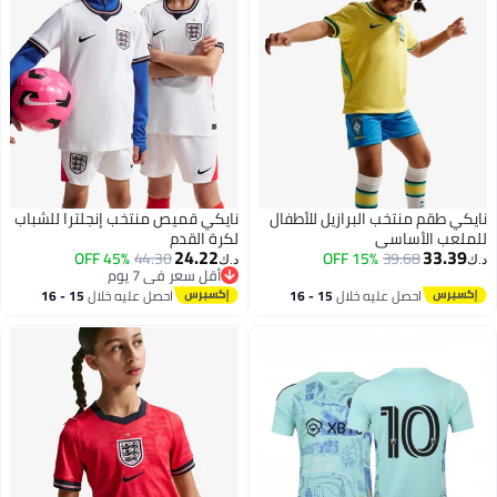
ايكي طقم منتخب البرازيل للأطفال
نايكي قميص منتخب إنجلترا للشباب
لملعب الأساسي
لكرة القدم
24.22
33.39
45% OFF
44.30
15% OFF
39.68
.ك‏
د.ك‏
أقل سعر في 7 يوم
أقل سعر في 7 يوم
احصل عليه خلال
15 - 16
احصل عليه خلال
15 - 16
اغسطس
اغسطس