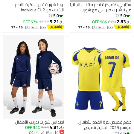
تايلي طقم كرة قدم منتخب المانيا
بوما شورت تدريب لكرة القدم
ن تيشيرت جيرسي مع شورت
للشباب من individualCUP
لأولاد
5.0
5.0
1
2
5.21
2.83
57% OFF
12.27
58% OFF
6.89
.ك‏
د.ك‏
احصل عليه خلال
16 - 17
احصل عليه خلال
16 - 17
اغسطس
اغسطس
قم قميص كرة القدم للأطفال،
اديداس شورت تدريب للأطفال
4.81
موسم 2025 الجديد، قميص
7.31
34% OFF
د.ك‏
أقل سعر في 7 يوم
كريستيانو رونالدو رقم #7، طقم
4.6
21