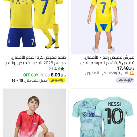
ميرش قميص رقم 7 للأطفال،
طقم قميص كرة القدم للأطفال،
ميص كرة قدم للموسم الجديد
موسم 2025 الجديد، قميص رونالدو
17.48
24/2 مع شورت
رقم #7، طقم قميص كرة القدم بطل
4.6
21
.ك‏
باقي 1 وحدات في المخزون
العالم للأطفال والمراهقين، بدلات
6.09
63% OFF
16.69
د.ك‏
2
باقي 1 وحدات في المخزون
رياضية 24 ياردة
احصل عليه خلال
15 - 16
اغسطس