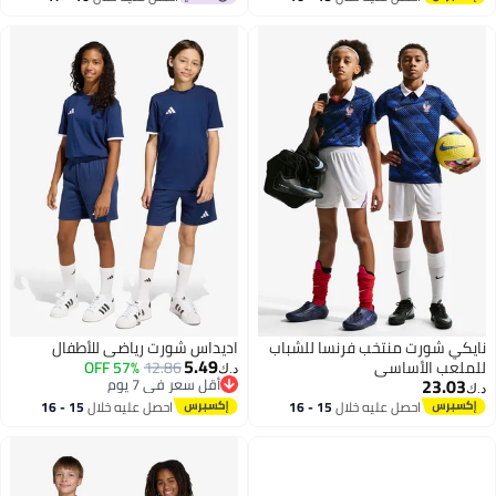
اغسطس
اغسطس
ايكي شورت منتخب فرنسا للشباب
اديداس شورت رياضي للأطفال
5.49
لملعب الأساسي
12.86
57% OFF
د.ك‏
23.03
أقل سعر في 7 يوم
.ك‏
أقل سعر في 7 يوم
احصل عليه خلال
15 - 16
احصل عليه خلال
15 - 16
2
اغسطس
اغسطس