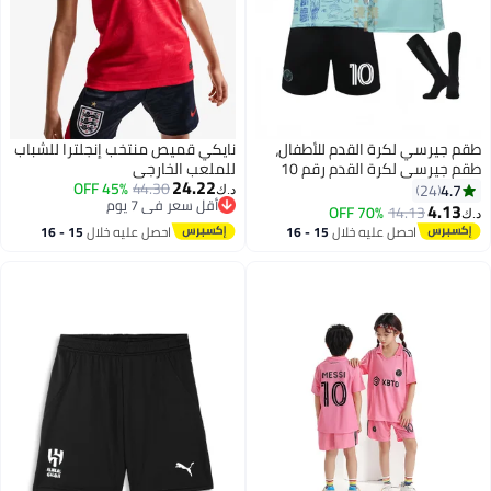
قم جيرسي لكرة القدم للأطفال،
نايكي قميص منتخب إنجلترا للشباب
طقم جيرسي لكرة القدم رقم 10
للملعب الخارجي
24.22
يسي بطل العالم لكرة القدم
44.30
45% OFF
4.7
24
د.ك‏
أقل سعر في 7 يوم
لأطفال
4.13
70% OFF
14.13
.ك‏
2
أقل سعر في 7 يوم
احصل عليه خلال
15 - 16
احصل عليه خلال
15 - 16
اغسطس
اغسطس