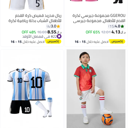
GGEROU مجموعة جيرسي لكرة
ريال مدريد قميص كرة القدم
لقدم للأطفال، مجموعة جيرسي
للأطفال الشباب بدلة رياضية لكرة
كرة القدم لفريق ميامي ميسي #
القدم للأطفال
3.0
4.8
4
15
 بطل العالم لكرة القدم للأطفال
8.55
4.13
48% OFF
16.69
65% OFF
12.01
.ك‏
د.ك‏
2
#22 في قمصان الأولاد
#22 في قمصان الأولاد
احصل عليه خلال
15 - 16
احصل عليه خلال
15 - 16
اغسطس
اغسطس